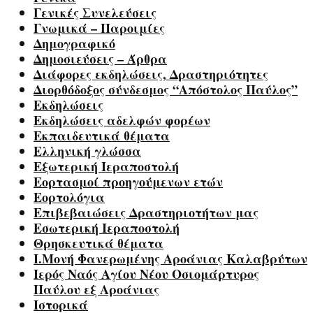
Γενικές Συνελεύσεις
Γνωμικά – Παροιμίες
Δημογραφικό
Δημοσιεύσεις – Άρθρα
Διάφορες εκδηλώσεις, Δραστηριότητες
Διορθόδοξος σύνδεσμος “Απόστολος Παύλος”
Εκδηλώσεις
Εκδηλώσεις αδελφών φορέων
Εκπαιδευτικά θέματα
Ελληνική γλώσσα
Εξωτερική Ιεραποστολή
Εορτασμοί προηγούμενων ετών
Εορτολόγια
Επιβεβαιώσεις Δραστηριοτήτων μας
Εσωτερική Ιεραποστολή
Θρησκευτικά θέματα
Ι.Μονή Φανερωμένης Αροάνιας Καλαβρύτων
Ιερός Ναός Αγίου Νέου Οσιομάρτυρος
Παύλου εξ Αροάνιας
Ιστορικά