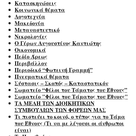
Κατασκηνώσεις
Κοινωνικά θέματα
Λογοτεχνία
Μακεδονία
Μεταναστευτικό
Νεκρολογίες
Ο Γέρων Αυγουστίνος Καντιώτης
Οικονομικά
Πεδίο Άρεως
Περιβάλλον
Περιοδικό “Φωτεινή Γραμμή”
Πνευματικά θέματα
Σύστασις – Σκοπός – Καταστατικόν
Σωματείο “Φίλοι του Τάματος του Έθνους”
Σωματείο "Φίλοι του Τάματος του Έθνους"
ΤΑ ΜΕΛΗ ΤΩΝ ΔΙΟΙΚΗΤΙΚΩΝ
ΣΥΜΒΟΥΛΙΩΝ ΤΩΝ ΦΟΡΕΩΝ ΜΑΣ
Τι πιστεύει το κοινό, ο τύπος για το Τάμα
του Έθνους (Τι να με λέγουσι οι άνθρωποι
είναι)