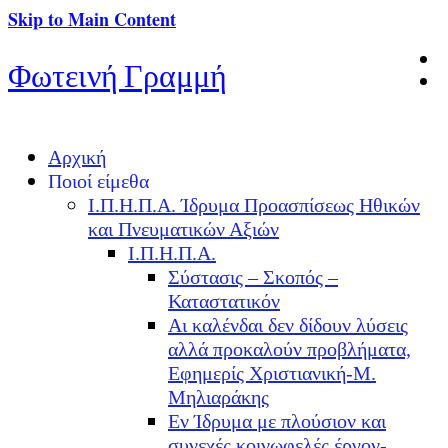
Skip to Main Content
Φωτεινή Γραμμή
Αρχική
Ποιοί είμεθα
Ι.Π.Η.Π.Α. Ίδρυμα Προασπίσεως Ηθικών
και Πνευματικών Αξιών
Ι.Π.Η.Π.Α.
Σύστασις – Σκοπός –
Καταστατικόν
Αι καλένδαι δεν δίδουν λύσεις
αλλά προκαλούν προβλήματα,
Εφημερίς Χριστιανική-Μ.
Μηλιαράκης
Εν Ίδρυμα με πλούσιον και
συνεχές κοινωφελές έργον-