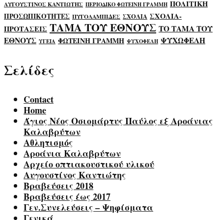
ΠΟΛΙΤΙΚΗ
ΑΥΓΟΥΣΤΙΝΟΣ ΚΑΝΤΙΩΤΗΣ
ΠΕΡΙΟΔΙΚΟ ΦΩΤΕΙΝΗ ΓΡΑΜΜΗ
ΣΧΟΛΙΑ-
ΠΡΟΣΩΠΙΚΟΤΗΤΕΣ
ΣΧΟΛΙΑ
ΠΥΓΟΛΑΜΠΙΔΕΣ
ΤΑΜΑ ΤΟΥ ΕΘΝΟΥΣ
ΤΟ ΤΑΜΑ ΤΟΥ
ΠΡΟΤΑΣΕΙΣ
ΕΘΝΟΥΣ
ΨΥΧΩΦΕΛΗ
ΦΩΤΕΙΝΗ ΓΡΑΜΜΗ
ΥΓΕΙΑ
ΨΥΧΟΦΕΛΗ
Σελίδες
Contact
Home
Άγιος Νέος Οσιομάρτυς Παύλος εξ Αροάνιας
Καλαβρύτων
Αθλητισμός
Αροάνια Καλαβρύτων
Αρχείο οπτιακουστικού υλικού
Αυγουστίνος Καντιώτης
Βραβεύσεις 2018
Βραβεύσεις έως 2017
Γεν.Συνελεύσεις – Ψηφίσματα
Γενικά