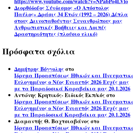
https://www.youtube.com/watch?v=NPabPo4LVlo
Διορθόδοξος Σύνδεσμος «Ο Απόστολος
Παύλος» Δράσις 34 Ετών (1992 – 2026) Δίπλα
στους Δεινοπαθούντας Συνανθρώπους μας
Ανθρωπιστικές Βοήθειες και Λοιπές
Δραστηριότητες (πλούσιο υλικό)
Πρόσφατα σχόλια
Δημήτρης Βόγγολης
στο
Ίδρυμα Προασπίσεως Ηθικών και Πνευματικ
Ευλογημένος ο Νέος Ενιαυτός 2026 Ευχές μας
με τα Παραδοσικά Καραβάκια μας 20.1.2026
Αντώνης Κρητικός- Ειδικός Εκπ/κός
στο
Ίδρυμα Προασπίσεως Ηθικών και Πνευματικ
Ευλογημένος ο Νέος Ενιαυτός 2026 Ευχές μας
με τα Παραδοσικά Καραβάκια μας 20.1.2026
Διαμαντής Θ. Βαχτσιαβάνος
στο
Ίδρυμα Προασπίσεως Ηθικών και Πνευματικ