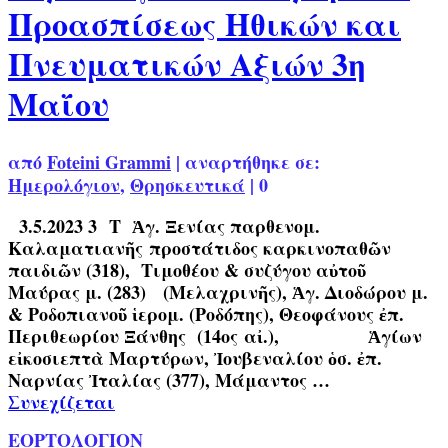
Προασπίσεως Ηθικών και
Πνευματικών Αξιών 3η
Μαΐου
από
Foteini Grammi
|
αναρτήθηκε σε:
Ημερολόγιον
,
Θρησκευτικά
|
0
3.5.2023 3 Τ Ἁγ. Ξενίας παρθενομ.
Καλαματιανῆς προστάτιδος καρκινοπαθῶν
παιδιῶν (318), Τιμοθέου & συζύγου αὐτοῦ
Μαύρας μ. (283) (Μελαχρινῆς), Ἁγ. Διοδώρου μ.
& Ροδοπιανοῦ ἱερομ. (Ροδόπης), Θεοφάνους ἐπ.
Περιθεωρίου Ξάνθης (14ος αἰ.), Ἁγίων
εἰκοσιεπτὰ Μαρτύρων, Ἰουβεναλίου ὁσ. ἐπ.
Ναρνίας Ἰταλίας (377), Μάμαντος …
Συνεχίζεται
ΕΟΡΤΟΛΟΓΙΟΝ