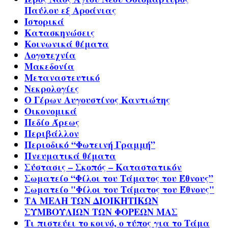
Παύλου εξ Αροάνιας
Ιστορικά
Κατασκηνώσεις
Κοινωνικά θέματα
Λογοτεχνία
Μακεδονία
Μεταναστευτικό
Νεκρολογίες
Ο Γέρων Αυγουστίνος Καντιώτης
Οικονομικά
Πεδίο Άρεως
Περιβάλλον
Περιοδικό “Φωτεινή Γραμμή”
Πνευματικά θέματα
Σύστασις – Σκοπός – Καταστατικόν
Σωματείο “Φίλοι του Τάματος του Έθνους”
Σωματείο "Φίλοι του Τάματος του Έθνους"
ΤΑ ΜΕΛΗ ΤΩΝ ΔΙΟΙΚΗΤΙΚΩΝ
ΣΥΜΒΟΥΛΙΩΝ ΤΩΝ ΦΟΡΕΩΝ ΜΑΣ
Τι πιστεύει το κοινό, ο τύπος για το Τάμα