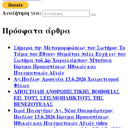
Αναζήτηση για:
Πρόσφατα άρθρα
Σήμερα της Μεταμορφώσεως του Σωτήρος Το
Τάμα του Έθνους Θυμάται πάλι Ευχή εις τον
Σωτήρα τοῦ Δρ Χαραλάμπους Μπούσια
Ίδρυμα Προασπίσεως Ηθικών και
Πνευματικών Αξιών
Αγ.Παύλος Αροανία 13.6.2026 Χαιρετισμοί
Φίλων
ΑΠΟΣΤΟΛΗ ΑΝΘΡΩΠΙΣΤΙΚΗΣ ΒΟΗΘΕΙΑΣ
ΕΙΣ ΤΟΥΣ ΣΕΙΣΜΟΠΛΗΚΤΟΥΣ ΤΗΣ
ΒΕΝΕΖΟΥΕΛΑΣ
Ιερά Πανηγύρις Αγ. Νέου Οσιομάρτυρος
Παύλου 13.6.2026 Ίδρυμα Προασπίσεως
Ηθικών και Πνευματικών Αξιών video