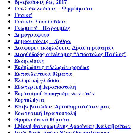
Βραβεύσεις έως 2017
Γεν.Συνελεύσεις – Ψηφίσματα
Γενικά
Γενικές Συνελεύσεις
Γνωμικά – Παροιμίες
Δημογραφικό
Δημοσιεύσεις – Άρθρα
Διάφορες εκδηλώσεις, Δραστηριότητες
Διορθόδοξος σύνδεσμος “Απόστολος Παύλος”
Εκδηλώσεις
Εκδηλώσεις αδελφών φορέων
Εκπαιδευτικά θέματα
Ελληνική γλώσσα
Εξωτερική Ιεραποστολή
Εορτασμοί προηγούμενων ετών
Εορτολόγια
Επιβεβαιώσεις Δραστηριοτήτων μας
Εσωτερική Ιεραποστολή
Θρησκευτικά θέματα
Ι.Μονή Φανερωμένης Αροάνιας Καλαβρύτων
Ιερός Ναός Αγίου Νέου Οσιομάρτυρος