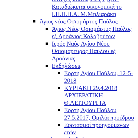
Καταδιώκεται οικονομικά το
Ι.Π.Η.Π.Α. Μ.Μηλιαράκη
Άγιος νέος Οσιομάρτυς Παύλος
Άγιος Νέος Οσιομάρτυς Παύλος
εξ Αροάνιας Καλαβρύτων
Ιερός Ναός Αγίου Νέου
Οσιομάρτυρος Παύλου εξ
Αροάνιας
Εκδηλώσεις
Εορτή Αγίου Παύλου, 12-5-
2018
ΚΥΡΙΑΚΗ 29.4.2018
ΑΡΧΙΕΡΑΤΙΚΗ
Θ.ΛΕΙΤΟΥΡΓΙΑ
Εορτή Αγίου Παύλου
27.5.2017, Ομιλία προέδρου
Εορτασμοί προηγούμενων
ετών