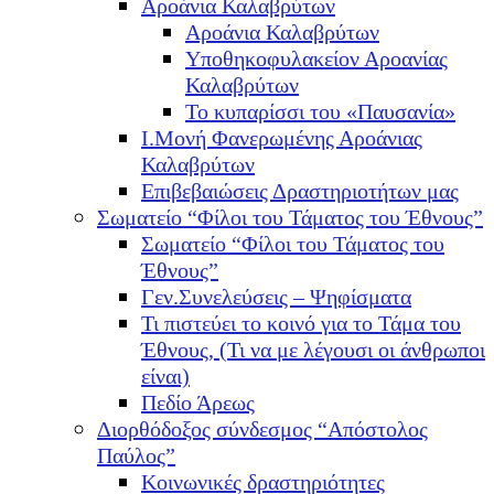
Αροάνια Καλαβρύτων
Αροάνια Καλαβρύτων
Υποθηκοφυλακείον Αροανίας
Καλαβρύτων
Το κυπαρίσσι του «Παυσανία»
Ι.Μονή Φανερωμένης Αροάνιας
Καλαβρύτων
Επιβεβαιώσεις Δραστηριοτήτων μας
Σωματείο “Φίλοι του Τάματος του Έθνους”
Σωματείο “Φίλοι του Τάματος του
Έθνους”
Γεν.Συνελεύσεις – Ψηφίσματα
Τι πιστεύει το κοινό για το Τάμα του
Έθνους, (Τι να με λέγουσι οι άνθρωποι
είναι)
Πεδίο Άρεως
Διορθόδοξος σύνδεσμος “Απόστολος
Παύλος”
Κοινωνικές δραστηριότητες