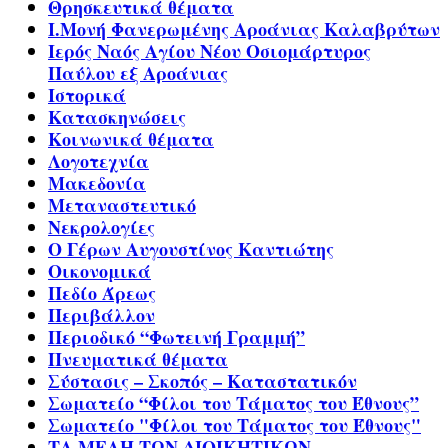
Θρησκευτικά θέματα
Ι.Μονή Φανερωμένης Αροάνιας Καλαβρύτων
Ιερός Ναός Αγίου Νέου Οσιομάρτυρος
Παύλου εξ Αροάνιας
Ιστορικά
Κατασκηνώσεις
Κοινωνικά θέματα
Λογοτεχνία
Μακεδονία
Μεταναστευτικό
Νεκρολογίες
Ο Γέρων Αυγουστίνος Καντιώτης
Οικονομικά
Πεδίο Άρεως
Περιβάλλον
Περιοδικό “Φωτεινή Γραμμή”
Πνευματικά θέματα
Σύστασις – Σκοπός – Καταστατικόν
Σωματείο “Φίλοι του Τάματος του Έθνους”
Σωματείο "Φίλοι του Τάματος του Έθνους"
ΤΑ ΜΕΛΗ ΤΩΝ ΔΙΟΙΚΗΤΙΚΩΝ