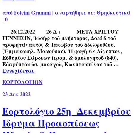
από
Foteini Grammi
|
αναρτήθηκε σε:
Θρησκευτικά
|
0
26.12.2022 26 Δ + ΜΕΤΑ ΧΡΙΣΤΟΥ
ΓΕΝΝΗΣΙΝ, Ἰωσὴφ τοῦ μνήστορος, Δαυὶδ τοῦ
προφητάνακτος & Ἰακώβου τοῦ ἀδελφοθέου,
(Ἐμμανουήλ, Μανούσου), Ἡ φυγὴ εἰς Αἴγυπτον,
Εὐθυμίου Σάρδεων ἱερομ. & ὁμολογητοῦ (840),
Εὐαρέστου ὁσ. μοναχοῦ, Κωνσταντίνου τοῦ …
Συνεχίζεται
ΕΟΡΤΟΛΟΓΙΟΝ
23
Δεκ 2022
Εορτολόγιο 25η Δεκεμβρίου
Ίδρυμα Προασπίσεως