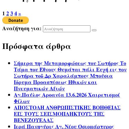
1
2
3
4
»
Αναζήτηση για:
Πρόσφατα άρθρα
Σήμερα της Μεταμορφώσεως του Σωτήρος Το
Τάμα του Έθνους Θυμάται πάλι Ευχή εις τον
Σωτήρα τοῦ Δρ Χαραλάμπους Μπούσια
Ίδρυμα Προασπίσεως Ηθικών και
Πνευματικών Αξιών
Αγ.Παύλος Αροανία 13.6.2026 Χαιρετισμοί
Φίλων
ΑΠΟΣΤΟΛΗ ΑΝΘΡΩΠΙΣΤΙΚΗΣ ΒΟΗΘΕΙΑΣ
ΕΙΣ ΤΟΥΣ ΣΕΙΣΜΟΠΛΗΚΤΟΥΣ ΤΗΣ
ΒΕΝΕΖΟΥΕΛΑΣ
Ιερά Πανηγύρις Αγ. Νέου Οσιομάρτυρος