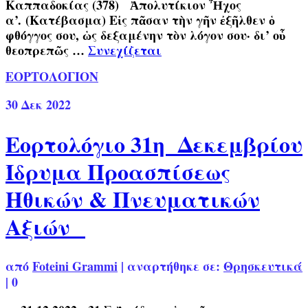
Καππαδοκίας (378) Ἀπολυτίκιον Ἦχος
α’. (Κατέβασμα) Εἰς πᾶσαν τὴν γῆν ἐξῆλθεν ὁ
φθόγγος σου, ὡς δεξαμένην τὸν λόγον σου· δι’ οὗ
θεοπρεπῶς …
Συνεχίζεται
ΕΟΡΤΟΛΟΓΙΟΝ
30
Δεκ 2022
Εορτολόγιο 31η Δεκεμβρίου
Ίδρυμα Προασπίσεως
Ηθικών & Πνευματικών
Αξιών
από
Foteini Grammi
|
αναρτήθηκε σε:
Θρησκευτικά
|
0