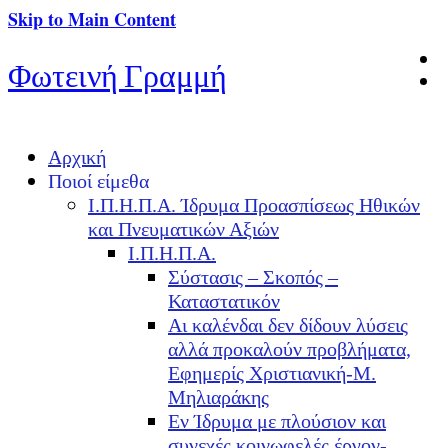
Skip to Main Content
Φωτεινή Γραμμή
Αρχική
Ποιοί είμεθα
Ι.Π.Η.Π.Α. Ίδρυμα Προασπίσεως Ηθικών
και Πνευματικών Αξιών
Ι.Π.Η.Π.Α.
Σύστασις – Σκοπός –
Καταστατικόν
Αι καλένδαι δεν δίδουν λύσεις
αλλά προκαλούν προβλήματα,
Εφημερίς Χριστιανική-Μ.
Μηλιαράκης
Εν Ίδρυμα με πλούσιον και
συνεχές κοινωφελές έργον-