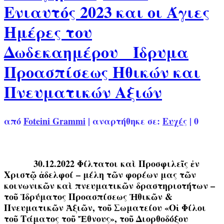
Ενιαυτός 2023 και οι Άγιες
Ημέρες του
Δωδεκαημέρου Ίδρυμα
Προασπίσεως Ηθικών και
Πνευματικών Αξιών
από
Foteini Grammi
|
αναρτήθηκε σε:
Ευχές
|
0
30.12.2022 Φίλτατοι καὶ Προσφιλεῖς ἐν
Χριστῷ ἀδελφοί – μέλη τῶν φορέων μας τῶν
κοινωνικῶν καὶ πνευματικῶν δραστηριοτήτων –
τοῦ Ἱδρύματος Προασπίσεως Ἠθικῶν &
Πνευματικῶν Ἀξιῶν, τοῦ Σωματείου «Οἱ Φίλοι
τοῦ Τάματος τοῦ Ἔθνους», τοῦ Διορθοδόξου