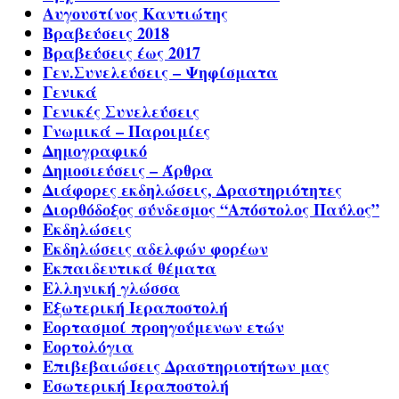
Αυγουστίνος Καντιώτης
Βραβεύσεις 2018
Βραβεύσεις έως 2017
Γεν.Συνελεύσεις – Ψηφίσματα
Γενικά
Γενικές Συνελεύσεις
Γνωμικά – Παροιμίες
Δημογραφικό
Δημοσιεύσεις – Άρθρα
Διάφορες εκδηλώσεις, Δραστηριότητες
Διορθόδοξος σύνδεσμος “Απόστολος Παύλος”
Εκδηλώσεις
Εκδηλώσεις αδελφών φορέων
Εκπαιδευτικά θέματα
Ελληνική γλώσσα
Εξωτερική Ιεραποστολή
Εορτασμοί προηγούμενων ετών
Εορτολόγια
Επιβεβαιώσεις Δραστηριοτήτων μας
Εσωτερική Ιεραποστολή