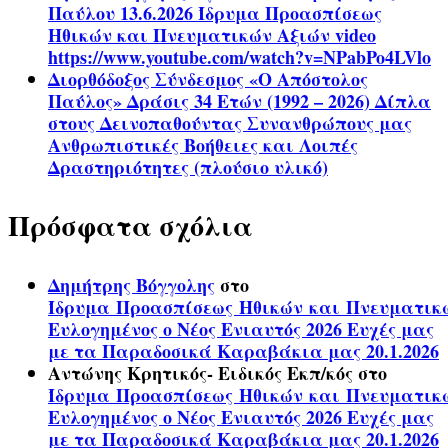
Παύλου 13.6.2026 Ίδρυμα Προασπίσεως
Ηθικών και Πνευματικών Αξιών video
https://www.youtube.com/watch?v=NPabPo4LVlo
Διορθόδοξος Σύνδεσμος «Ο Απόστολος
Παύλος» Δράσις 34 Ετών (1992 – 2026) Δίπλα
στους Δεινοπαθούντας Συνανθρώπους μας
Ανθρωπιστικές Βοήθειες και Λοιπές
Δραστηριότητες (πλούσιο υλικό)
Πρόσφατα σχόλια
Δημήτρης Βόγγολης
στο
Ίδρυμα Προασπίσεως Ηθικών και Πνευματικ
Ευλογημένος ο Νέος Ενιαυτός 2026 Ευχές μας
με τα Παραδοσικά Καραβάκια μας 20.1.2026
Αντώνης Κρητικός- Ειδικός Εκπ/κός
στο
Ίδρυμα Προασπίσεως Ηθικών και Πνευματικ
Ευλογημένος ο Νέος Ενιαυτός 2026 Ευχές μας
με τα Παραδοσικά Καραβάκια μας 20.1.2026