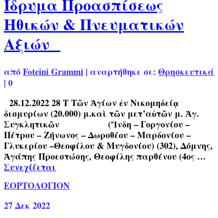
Ίδρυμα Προασπίσεως
Ηθικών & Πνευματικών
Αξιών
από
Foteini Grammi
|
αναρτήθηκε σε:
Θρησκευτικά
|
0
28.12.2022 28 Τ Τῶν Ἁγίων ἐν Νικομηδείᾳ
δισμυρίων (20.000) μ.καὶ τῶν μετ’αὐτῶν μ. Ἁγ.
Συγκλητικῶν (Ἴνδη – Γοργονίου –
Πέτρου – Ζήνωνος – Δωροθέου – Μαρδονίου –
Γλυκερίου –Θεοφίλου & Μυγδονίου) (302), Δόμνης,
Ἀγάπης Προεστώσης, Θεοφίλης παρθένου (4ος …
Συνεχίζεται
ΕΟΡΤΟΛΟΓΙΟΝ
27
Δεκ 2022