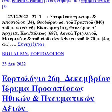
από
Foteini Grammi
|
αναρτήθηκε σε:
Θρησκευτικά
|
0
27.12.2022 27 Τ + Στεφάνου πρωτομ. &
Ἀποστόλου (34), Θεοδώρου ὁσ. τοῦ Γραπτοῦ (840)
τοῦ μ. κατὰ τῆς Εἰκονομαχίας, Θεοδώρου Α΄
Ἀρχιεπ. Κων/πόλεως (687), Λουκᾶ Τριγλινοῦ,
Μαυρικίου & τοῦ υἱοῦ αὐτοῦ Φωτεινοῦ & 70 μ. (4ος
αἰ.), …
Συνεχίζεται
ΒΙΟΙ ΑΓΙΩΝ
,
ΕΟΡΤΟΛΟΓΙΟΝ
23
Δεκ 2022
Εορτολόγιο 26η Δεκεμβρίου
Ίδρυμα Προασπίσεως
Ηθικών & Πνευματικών
Αξιών