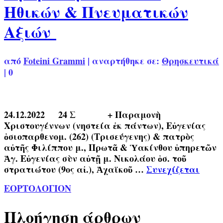
Ηθικών & Πνευματικών
Αξιών
από
Foteini Grammi
|
αναρτήθηκε σε:
Θρησκευτικά
|
0
24.12.2022 24 Σ + Παραμονὴ
Χριστουγέννων (νηστεία ἐκ πάντων), Εὐγενίας
ὁσιοπαρθενομ. (262) (Τρισεύγενης) & πατρὸς
αὐτῆς Φιλίππου μ., Πρωτᾶ & Ὑακίνθου ὑπηρετῶν
Ἁγ. Εὐγενίας σὺν αὐτῇ μ. Νικολάου ὁσ. τοῦ
στρατιώτου (9ος αἰ.), Ἀχαϊκοῦ …
Συνεχίζεται
ΕΟΡΤΟΛΟΓΙΟΝ
Πλοήγηση άρθρων