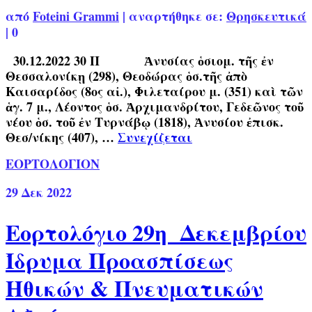
από
Foteini Grammi
|
αναρτήθηκε σε:
Θρησκευτικά
|
0
30.12.2022 30 Π Ἀνυσίας ὁσιομ. τῆς ἐν
Θεσσαλονίκῃ (298), Θεοδώρας ὁσ.τῆς ἀπὸ
Καισαρίδος (8ος αἰ.), Φιλεταίρου μ. (351) καὶ τῶν
ἁγ. 7 μ., Λέοντος ὁσ. Ἀρχιμανδρίτου, Γεδεῶνος τοῦ
νέου ὁσ. τοῦ ἐν Τυρνάβῳ (1818), Ἀνυσίου ἐπισκ.
Θεσ/νίκης (407), …
Συνεχίζεται
ΕΟΡΤΟΛΟΓΙΟΝ
29
Δεκ 2022
Εορτολόγιο 29η Δεκεμβρίου
Ίδρυμα Προασπίσεως
Ηθικών & Πνευματικών