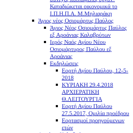
Καταδιώκεται οικονομικά το
Ι.Π.Η.Π.Α. Μ.Μηλιαράκη
Άγιος νέος Οσιομάρτυς Παύλος
Άγιος Νέος Οσιομάρτυς Παύλος
εξ Αροάνιας Καλαβρύτων
Ιερός Ναός Αγίου Νέου
Οσιομάρτυρος Παύλου εξ
Αροάνιας
Εκδηλώσεις
Εορτή Αγίου Παύλου, 12-5-
2018
ΚΥΡΙΑΚΗ 29.4.2018
ΑΡΧΙΕΡΑΤΙΚΗ
Θ.ΛΕΙΤΟΥΡΓΙΑ
Εορτή Αγίου Παύλου
27.5.2017, Ομιλία προέδρου
Εορτασμοί προηγούμενων
ετών