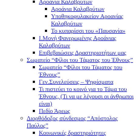
Αροάνια Καλαβρύτων
Αροάνια Καλαβρύτων
Υποθηκοφυλακείον Αροανίας
Καλαβρύτων
Το κυπαρίσσι του «Παυσανία»
Ι.Μονή Φανερωμένης Αροάνιας
Καλαβρύτων
Επιβεβαιώσεις Δραστηριοτήτων μας
Σωματείο “Φίλοι του Τάματος του Έθνους”
Σωματείο “Φίλοι του Τάματος του
Έθνους”
Γεν.Συνελεύσεις – Ψηφίσματα
Τι πιστεύει το κοινό για το Τάμα του
Έθνους, (Τι να με λέγουσι οι άνθρωποι
είναι)
Πεδίο Άρεως
Διορθόδοξος σύνδεσμος “Απόστολος
Παύλος”
Κοινωνικές δραστηριότητες