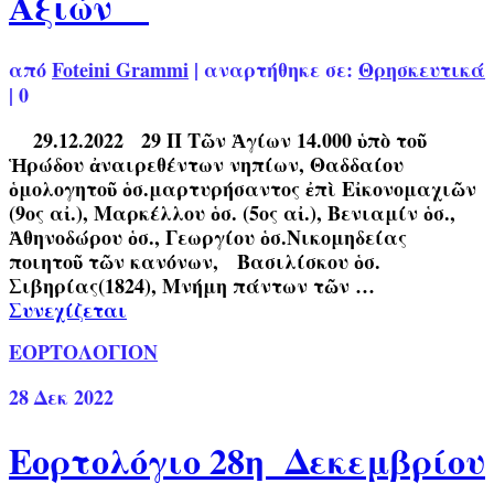
Αξιών
από
Foteini Grammi
|
αναρτήθηκε σε:
Θρησκευτικά
|
0
29.12.2022 29 Π Τῶν Ἁγίων 14.000 ὑπὸ τοῦ
Ἡρώδου ἀναιρεθέντων νηπίων, Θαδδαίου
ὁμολογητοῦ ὁσ.μαρτυρήσαντος ἐπὶ Εἰκονομαχιῶν
(9ος αἰ.), Μαρκέλλου ὁσ. (5ος αἰ.), Βενιαμίν ὁσ.,
Ἀθηνοδώρου ὁσ., Γεωργίου ὁσ.Νικομηδείας
ποιητοῦ τῶν κανόνων, Βασιλίσκου ὁσ.
Σιβηρίας(1824), Μνήμη πάντων τῶν …
Συνεχίζεται
ΕΟΡΤΟΛΟΓΙΟΝ
28
Δεκ 2022
Εορτολόγιο 28η Δεκεμβρίου