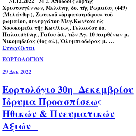
31.12.2022 31 Σ Ἀπόδοσις ἑορτῆς
Χριστουγέννων, Μελάνης ὁσ. τῆς Ρωμαίας (449)
(Μελάνθης), Ζωτικοῦ «ὀρφανοτρόφου» τοῦ
ρωμαίου, συνεργάτου Μεγ.Κων/νου εἰς
Νοσοκομεῖα τῆς Κων/λεως, Γελασίου ὁσ.
Παλαιστίνης, Γαΐου ὁσ., τῶν Ἁγ. 10 παρθένων μ.
Νικομηδείας (4ος αἰ.), Ὀλυμπιοδώρας μ. …
Συνεχίζεται
ΕΟΡΤΟΛΟΓΙΟΝ
29
Δεκ 2022
Εορτολόγιο 30η Δεκεμβρίου
Ίδρυμα Προασπίσεως
Ηθικών & Πνευματικών
Αξιών