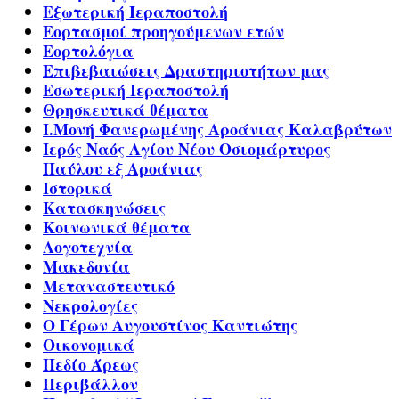
Εξωτερική Ιεραποστολή
Εορτασμοί προηγούμενων ετών
Εορτολόγια
Επιβεβαιώσεις Δραστηριοτήτων μας
Εσωτερική Ιεραποστολή
Θρησκευτικά θέματα
Ι.Μονή Φανερωμένης Αροάνιας Καλαβρύτων
Ιερός Ναός Αγίου Νέου Οσιομάρτυρος
Παύλου εξ Αροάνιας
Ιστορικά
Κατασκηνώσεις
Κοινωνικά θέματα
Λογοτεχνία
Μακεδονία
Μεταναστευτικό
Νεκρολογίες
Ο Γέρων Αυγουστίνος Καντιώτης
Οικονομικά
Πεδίο Άρεως
Περιβάλλον