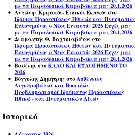
με τα Παραδοσικά Καραβάκια μας 20.1.2026
Αντώνης Κρητικός- Ειδικός Εκπ/κός
στο
Ίδρυμα Προασπίσεως Ηθικών και Πνευματικ
Ευλογημένος ο Νέος Ενιαυτός 2026 Ευχές μας
με τα Παραδοσικά Καραβάκια μας 20.1.2026
Διαμαντής Θ. Βαχτσιαβάνος
στο
Ίδρυμα Προασπίσεως Ηθικών και Πνευματικ
Ευλογημένος ο Νέος Ενιαυτός 2026 Ευχές μας
με τα Παραδοσικά Καραβάκια μας 20.1.2026
Βασίλης
στο
ΚΑΛΟ ΚΑΙ ΕΥΛΟΓΗΜΕΝΟ ΤΟ
2026
Βόγγολης Δημήτρης
στο
Ασθένειες
Αιγοπροβάτων και Βοοειδών
Προβληματισμοί Ιδρύματος Προασπίσεως
Ηθικών και Πνευματικών Αξιών
Ιστορικό
Αύγουστος 2026