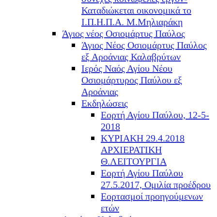
Καταδιώκεται οικονομικά το
Ι.Π.Η.Π.Α. Μ.Μηλιαράκη
Άγιος νέος Οσιομάρτυς Παύλος
Άγιος Νέος Οσιομάρτυς Παύλος
εξ Αροάνιας Καλαβρύτων
Ιερός Ναός Αγίου Νέου
Οσιομάρτυρος Παύλου εξ
Αροάνιας
Εκδηλώσεις
Εορτή Αγίου Παύλου, 12-5-
2018
ΚΥΡΙΑΚΗ 29.4.2018
ΑΡΧΙΕΡΑΤΙΚΗ
Θ.ΛΕΙΤΟΥΡΓΙΑ
Εορτή Αγίου Παύλου
27.5.2017, Ομιλία προέδρου
Εορτασμοί προηγούμενων
ετών