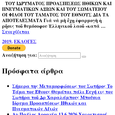
ΤΟΥ ΙΔΡΥΜΑΤΟΣ ΠΡΟΑΣΠΙΣΕΩΣ ΗΘΙΚΩΝ ΚΑΙ
ΠΝΕΥΜΑΤΙΚΩΝ ΑΞΙΩΝ ΚΑΙ ΤΟΥ ΣΩΜΑΤΕΙΟΥ
ΟΙ ΦΙΛΟΙ ΤΟΥ ΤΑΜΑΤΟΣ ΤΟΥ ΕΘΝΟΥΣ ΔΙΑ ΤΑ
ΑΠΟΤΕΛΕΣΜΑΤΑ Γιὰ νὰ μὴ ἔχῃ ἐφαρμογὴ ἡ
ρῆσις τοῦ θυμόσοφου Ἑλληνικοῦ λαοῦ «κατὰ …
Συνεχίζεται
2019
,
ΕΚΛΟΓΕΣ
Αναζήτηση για:
Πρόσφατα άρθρα
Σήμερα της Μεταμορφώσεως του Σωτήρος Το
Τάμα του Έθνους Θυμάται πάλι Ευχή εις τον
Σωτήρα τοῦ Δρ Χαραλάμπους Μπούσια
Ίδρυμα Προασπίσεως Ηθικών και
Πνευματικών Αξιών
Αγ.Παύλος Αροανία 13.6.2026 Χαιρετισμοί