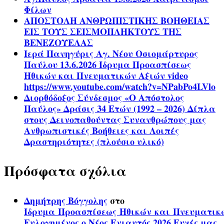
Φίλων
ΑΠΟΣΤΟΛΗ ΑΝΘΡΩΠΙΣΤΙΚΗΣ ΒΟΗΘΕΙΑΣ
ΕΙΣ ΤΟΥΣ ΣΕΙΣΜΟΠΛΗΚΤΟΥΣ ΤΗΣ
ΒΕΝΕΖΟΥΕΛΑΣ
Ιερά Πανηγύρις Αγ. Νέου Οσιομάρτυρος
Παύλου 13.6.2026 Ίδρυμα Προασπίσεως
Ηθικών και Πνευματικών Αξιών video
https://www.youtube.com/watch?v=NPabPo4LVlo
Διορθόδοξος Σύνδεσμος «Ο Απόστολος
Παύλος» Δράσις 34 Ετών (1992 – 2026) Δίπλα
στους Δεινοπαθούντας Συνανθρώπους μας
Ανθρωπιστικές Βοήθειες και Λοιπές
Δραστηριότητες (πλούσιο υλικό)
Πρόσφατα σχόλια
Δημήτρης Βόγγολης
στο
Ίδρυμα Προασπίσεως Ηθικών και Πνευματικ
Ευλογημένος ο Νέος Ενιαυτός 2026 Ευχές μας