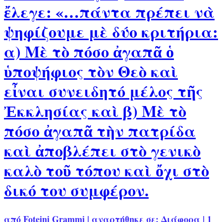
ἔλεγε: «…πάντα πρέπει νὰ
ψηφίζουμε μὲ δύο κριτήρια:
α) Μὲ τὸ πόσο ἀγαπᾶ ὁ
ὑποψήφιος τὸν Θεὸ καὶ
εἶναι συνειδητό μέλος τῆς
Ἐκκλησίας καὶ β) Μὲ τὸ
πόσο ἀγαπᾶ τὴν πατρίδα
καὶ ἀποβλέπει στὸ γενικὸ
καλὸ τοῦ τόπου καὶ ὄχι στὸ
δικό του συμφέρον.
από
Foteini Grammi
|
αναρτήθηκε σε:
Διάφορα
|
1