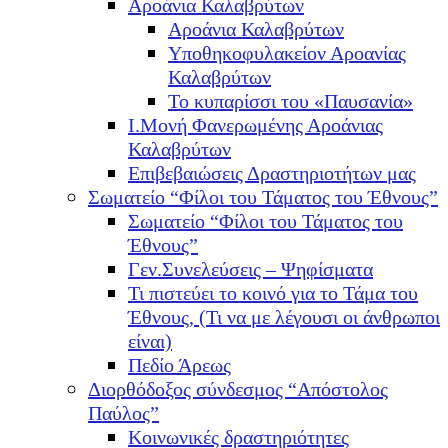
Αροάνια Καλαβρύτων
Αροάνια Καλαβρύτων
Υποθηκοφυλακείον Αροανίας
Καλαβρύτων
Το κυπαρίσσι του «Παυσανία»
Ι.Μονή Φανερωμένης Αροάνιας
Καλαβρύτων
Επιβεβαιώσεις Δραστηριοτήτων μας
Σωματείο “Φίλοι του Τάματος του Έθνους”
Σωματείο “Φίλοι του Τάματος του
Έθνους”
Γεν.Συνελεύσεις – Ψηφίσματα
Τι πιστεύει το κοινό για το Τάμα του
Έθνους, (Τι να με λέγουσι οι άνθρωποι
είναι)
Πεδίο Άρεως
Διορθόδοξος σύνδεσμος “Απόστολος
Παύλος”
Κοινωνικές δραστηριότητες