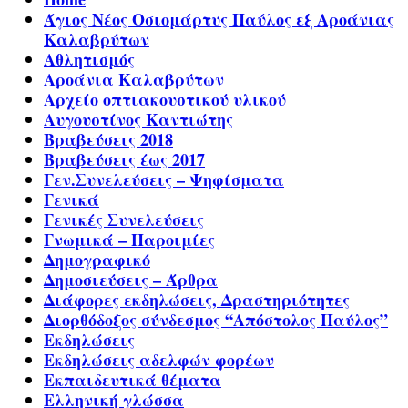
Άγιος Νέος Οσιομάρτυς Παύλος εξ Αροάνιας
Καλαβρύτων
Αθλητισμός
Αροάνια Καλαβρύτων
Αρχείο οπτιακουστικού υλικού
Αυγουστίνος Καντιώτης
Βραβεύσεις 2018
Βραβεύσεις έως 2017
Γεν.Συνελεύσεις – Ψηφίσματα
Γενικά
Γενικές Συνελεύσεις
Γνωμικά – Παροιμίες
Δημογραφικό
Δημοσιεύσεις – Άρθρα
Διάφορες εκδηλώσεις, Δραστηριότητες
Διορθόδοξος σύνδεσμος “Απόστολος Παύλος”
Εκδηλώσεις
Εκδηλώσεις αδελφών φορέων
Εκπαιδευτικά θέματα
Ελληνική γλώσσα