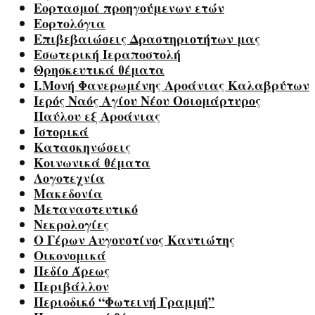
Εορτασμοί προηγούμενων ετών
Εορτολόγια
Επιβεβαιώσεις Δραστηριοτήτων μας
Εσωτερική Ιεραποστολή
Θρησκευτικά θέματα
Ι.Μονή Φανερωμένης Αροάνιας Καλαβρύτων
Ιερός Ναός Αγίου Νέου Οσιομάρτυρος
Παύλου εξ Αροάνιας
Ιστορικά
Κατασκηνώσεις
Κοινωνικά θέματα
Λογοτεχνία
Μακεδονία
Μεταναστευτικό
Νεκρολογίες
Ο Γέρων Αυγουστίνος Καντιώτης
Οικονομικά
Πεδίο Άρεως
Περιβάλλον
Περιοδικό “Φωτεινή Γραμμή”