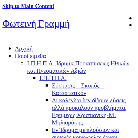
Skip to Main Content
Φωτεινή Γραμμή
Αρχική
Ποιοί είμεθα
Ι.Π.Η.Π.Α. Ίδρυμα Προασπίσεως Ηθικών
και Πνευματικών Αξιών
Ι.Π.Η.Π.Α.
Σύστασις – Σκοπός –
Καταστατικόν
Αι καλένδαι δεν δίδουν λύσεις
αλλά προκαλούν προβλήματα,
Εφημερίς Χριστιανική-Μ.
Μηλιαράκης
Εν Ίδρυμα με πλούσιον και
συνεχές κοινωφελές έργον-