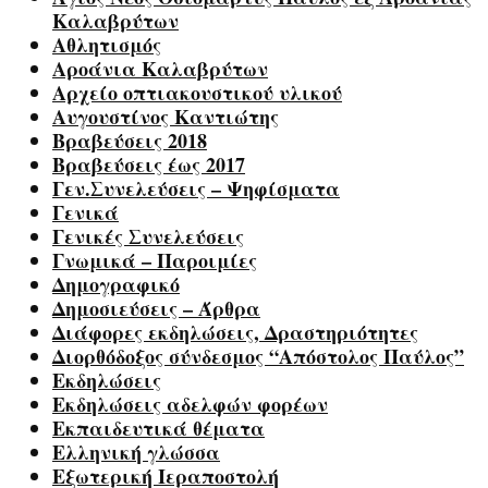
Καλαβρύτων
Αθλητισμός
Αροάνια Καλαβρύτων
Αρχείο οπτιακουστικού υλικού
Αυγουστίνος Καντιώτης
Βραβεύσεις 2018
Βραβεύσεις έως 2017
Γεν.Συνελεύσεις – Ψηφίσματα
Γενικά
Γενικές Συνελεύσεις
Γνωμικά – Παροιμίες
Δημογραφικό
Δημοσιεύσεις – Άρθρα
Διάφορες εκδηλώσεις, Δραστηριότητες
Διορθόδοξος σύνδεσμος “Απόστολος Παύλος”
Εκδηλώσεις
Εκδηλώσεις αδελφών φορέων
Εκπαιδευτικά θέματα
Ελληνική γλώσσα
Εξωτερική Ιεραποστολή