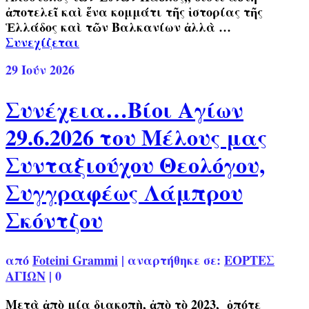
ἀποτελεῖ καὶ ἕνα κομμάτι τῆς ἱστορίας τῆς
Ἑλλάδος καὶ τῶν Βαλκανίων ἀλλὰ …
Συνεχίζεται
29
Ιούν 2026
Συνέχεια…Βίοι Αγίων
29.6.2026 του Μέλους μας
Συνταξιούχου Θεολόγου,
Συγγραφέως Λάμπρου
Σκόντζου
από
Foteini Grammi
|
αναρτήθηκε σε:
ΕΟΡΤΕΣ
ΑΓΙΩΝ
|
0
Μετὰ ἀπὸ μία διακοπὴ, ἀπὸ τὸ 2023, ὁπότε