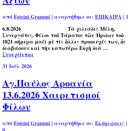
από
Foteini Grammi
|
αναρτήθηκε σε:
ΕΠΙΚΑΙΡΑ
|
1
6.8.2026 Τὰ χιλιάδες Μέλη,
Συνεργάτες, Φίλοι τοῦ Τάματος τῶν Ἡρώων τοῦ
1821 σήμερα μαζὶ μὲ τὶς ἄλλες προσευχές των, ἄς
διαβάσουν καὶ τὴν κατωτέρω Εὐχὴ διὰ …
Συνεχίζεται
31
Ιούλ 2026
Αγ.Παύλος Αροανία
13.6.2026 Χαιρετισμοί
Φίλων
από
Foteini Grammi
|
αναρτήθηκε σε:
Εκδηλώσεις
|
0