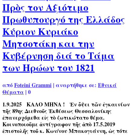
Πρὸς τον Αξιότιμο
Πρωθυπουργό της Ελλάδος
Κύριον Κυριάκο
Μητσοτάκη και την
Κυβέρνηση διά το Τάμα
των Ηρώων του 1821
από
Foteini Grammi
|
αναρτήθηκε σε:
Εθνικά
Θέματα
|
0
1.9.2025 ΚΑΛΟ ΜΗΝΑ ! Ἐν ὄψει τῶν ἐγκαινίων
τῆς 89ης Διεθνοῦς Ἐκθέσεως Θεσσαλονίκης
ἐπανερχόμεθα εἰς τὸ ζωτικώτατο θέμα.
Κοινοποιοῦμε ἀντίγραφον τῆς ἀπὸ 17.5.2019
ἐπιστολῆς τοῦ κ. Κων/νου Μπακογιάννη, ὡς τότε