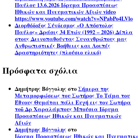
Παύλου 13.6.2026 Ίδρυμα Προασπίσεως
Ηθικών και Πνευματικών Αξιών video
https://www.youtube.com/watch?v=NPabPo4LVlo
Διορθόδοξος Σύνδεσμος «Ο Απόστολος
Παύλος» Δράσις 34 Ετών (1992 – 2026) Δίπλα
στους Δεινοπαθούντας Συνανθρώπους μας
Ανθρωπιστικές Βοήθειες και Λοιπές
Δραστηριότητες (πλούσιο υλικό)
Πρόσφατα σχόλια
Δημήτρης Βόγγολης
στο
Σήμερα της
Μεταμορφώσεως του Σωτήρος Το Τάμα του
Έθνους Θυμάται πάλι Ευχή εις τον Σωτήρα
τοῦ Δρ Χαραλάμπους Μπούσια Ίδρυμα
Προασπίσεως Ηθικών και Πνευματικών
Αξιών
Δημήτρης Βόγγολης
στο
Ίδρυμα Προασπίσεως Ηθικών και Πνευματικ