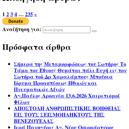
1
2
3
4
…
235
»
Αναζήτηση για:
Πρόσφατα άρθρα
Σήμερα της Μεταμορφώσεως του Σωτήρος Το
Τάμα του Έθνους Θυμάται πάλι Ευχή εις τον
Σωτήρα τοῦ Δρ Χαραλάμπους Μπούσια
Ίδρυμα Προασπίσεως Ηθικών και
Πνευματικών Αξιών
Αγ.Παύλος Αροανία 13.6.2026 Χαιρετισμοί
Φίλων
ΑΠΟΣΤΟΛΗ ΑΝΘΡΩΠΙΣΤΙΚΗΣ ΒΟΗΘΕΙΑΣ
ΕΙΣ ΤΟΥΣ ΣΕΙΣΜΟΠΛΗΚΤΟΥΣ ΤΗΣ
ΒΕΝΕΖΟΥΕΛΑΣ
Ιερά Πανηγύρις Αγ. Νέου Οσιομάρτυρος