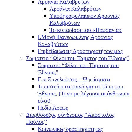
Αροάνια Καλαβρύτων
Αροάνια Καλαβρύτων
Υποθηκοφυλακείον Αροανίας
Καλαβρύτων
Το κυπαρίσσι του «Παυσανία»
Ι.Μονή Φανερωμένης Αροάνιας
Καλαβρύτων
Επιβεβαιώσεις Δραστηριοτήτων μας
Σωματείο “Φίλοι του Τάματος του Έθνους”
Σωματείο “Φίλοι του Τάματος του
Έθνους”
Γεν.Συνελεύσεις – Ψηφίσματα
Τι πιστεύει το κοινό για το Τάμα του
Έθνους, (Τι να με λέγουσι οι άνθρωποι
είναι)
Πεδίο Άρεως
Διορθόδοξος σύνδεσμος “Απόστολος
Παύλος”
Κοινωνικές δραστηριότητες