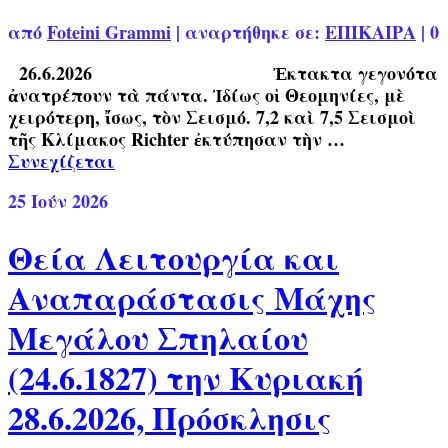
από
Foteini Grammi
|
αναρτήθηκε σε:
ΕΠΙΚΑΙΡΑ
|
0
26.6.2026 Ἐκτακτα γεγονότα
ἀνατρέπουν τὰ πάντα. Ἰδίως οἱ Θεομηνίες, μὲ
χειρότερη, ἴσως, τὸν Σεισμό. 7,2 καὶ 7,5 Σεισμοὶ
τῆς Κλίμακος Richter ἐκτύπησαν τὴν …
Συνεχίζεται
25
Ιούν 2026
Θεία Λειτουργία και
Αναπαράστασις Μάχης
Μεγάλου Σπηλαίου
(24.6.1827) την Κυριακή
28.6.2026, Πρόσκλησις