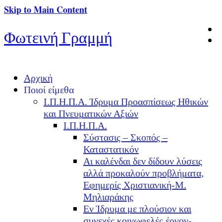
Skip to Main Content
Φωτεινή Γραμμή
Αρχική
Ποιοί είμεθα
Ι.Π.Η.Π.Α. Ίδρυμα Προασπίσεως Ηθικών
και Πνευματικών Αξιών
Ι.Π.Η.Π.Α.
Σύστασις – Σκοπός –
Καταστατικόν
Αι καλένδαι δεν δίδουν λύσεις
αλλά προκαλούν προβλήματα,
Εφημερίς Χριστιανική-Μ.
Μηλιαράκης
Εν Ίδρυμα με πλούσιον και
συνεχές κοινωφελές έργον-