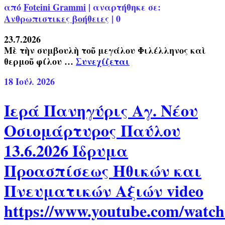
από
Foteini Grammi
|
αναρτήθηκε σε:
Ανθρωπιστικες βοήθειες
|
0
23.7.2026
Μὲ τὴν συμβουλὴ τοῦ μεγάλου Φιλέλληνος καὶ
θερμοῦ φίλου …
Συνεχίζεται
18
Ιούλ 2026
Ιερά Πανηγύρις Αγ. Νέου
Οσιομάρτυρος Παύλου
13.6.2026 Ίδρυμα
Προασπίσεως Ηθικών και
Πνευματικών Αξιών video
https://www.youtube.com/watch