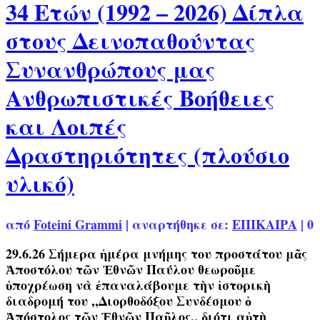
34 Ετών (1992 – 2026) Δίπλα
στους Δεινοπαθούντας
Συνανθρώπους μας
Ανθρωπιστικές Βοήθειες
και Λοιπές
Δραστηριότητες (πλούσιο
υλικό)
από
Foteini Grammi
|
αναρτήθηκε σε:
ΕΠΙΚΑΙΡΑ
|
0
29.6.26 Σήμερα ἡμέρα μνήμης του προστάτου μᾶς
Ἀποστόλου τῶν Ἐθνῶν Παύλου θεωροῦμε
ὑποχρέωση νὰ ἐπαναλάβουμε τὴν ἱστορικὴ
διαδρομή του ,,Διορθοδόξου Συνδέσμου ὁ
Ἀπόστολος τῶν Ἐθνῶν Παῦλος,, διότι αὐτὴ