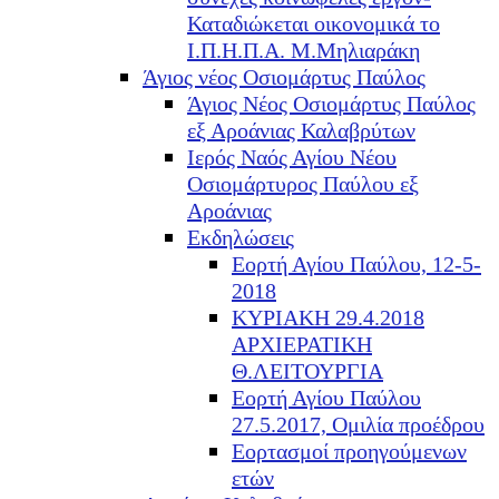
Καταδιώκεται οικονομικά το
Ι.Π.Η.Π.Α. Μ.Μηλιαράκη
Άγιος νέος Οσιομάρτυς Παύλος
Άγιος Νέος Οσιομάρτυς Παύλος
εξ Αροάνιας Καλαβρύτων
Ιερός Ναός Αγίου Νέου
Οσιομάρτυρος Παύλου εξ
Αροάνιας
Εκδηλώσεις
Εορτή Αγίου Παύλου, 12-5-
2018
ΚΥΡΙΑΚΗ 29.4.2018
ΑΡΧΙΕΡΑΤΙΚΗ
Θ.ΛΕΙΤΟΥΡΓΙΑ
Εορτή Αγίου Παύλου
27.5.2017, Ομιλία προέδρου
Εορτασμοί προηγούμενων
ετών