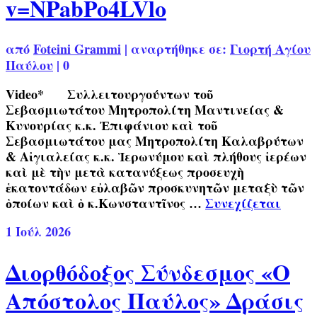
v=NPabPo4LVlo
από
Foteini Grammi
|
αναρτήθηκε σε:
Γιορτή Αγίου
Παύλου
|
0
Video* Συλλειτουργούντων τοῦ
Σεβασμιωτάτου Μητροπολίτη Μαντινείας &
Κυνουρίας κ.κ. Ἐπιφάνιου καὶ τοῦ
Σεβασμιωτάτου μας Μητροπολίτη Καλαβρύτων
& Αἰγιαλείας κ.κ. Ἱερωνύμου καὶ πλήθους ἱερέων
καὶ μὲ τὴν μετὰ κατανύξεως προσευχὴ
ἑκατοντάδων εὐλαβῶν προσκυνητῶν μεταξὺ τῶν
ὁποίων καὶ ὁ κ.Κωνσταντῖνος …
Συνεχίζεται
1
Ιούλ 2026
Διορθόδοξος Σύνδεσμος «Ο
Απόστολος Παύλος» Δράσις