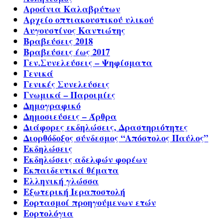
Αροάνια Καλαβρύτων
Αρχείο οπτιακουστικού υλικού
Αυγουστίνος Καντιώτης
Βραβεύσεις 2018
Βραβεύσεις έως 2017
Γεν.Συνελεύσεις – Ψηφίσματα
Γενικά
Γενικές Συνελεύσεις
Γνωμικά – Παροιμίες
Δημογραφικό
Δημοσιεύσεις – Άρθρα
Διάφορες εκδηλώσεις, Δραστηριότητες
Διορθόδοξος σύνδεσμος “Απόστολος Παύλος”
Εκδηλώσεις
Εκδηλώσεις αδελφών φορέων
Εκπαιδευτικά θέματα
Ελληνική γλώσσα
Εξωτερική Ιεραποστολή
Εορτασμοί προηγούμενων ετών
Εορτολόγια