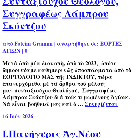
Συνταξιούχου Θεολόγου,
Συγγραφέως Λάμπρου
Σκόντζου
από
Foteini Grammi
|
αναρτήθηκε σε:
ΕΟΡΤΕΣ
ΑΓΙΩΝ
|
0
Μετὰ ἀπὸ μία διακοπὴ, ἀπὸ τὸ 2023, ὁπότε
δημοσιεύαμε καθημερινῶς ἀποσπάσματα ἀπὸ τὸ
ΕΟΡΤΟΛΟΓΙΟ ΜΑΣ τῆς ΙΝΔΙΚΤΟΥ, τώρα
ἐπανερχόμεθα μὲ τὰ ἄρθρα τοῦ μέλους
μας συνταξιούχου Θεολόγου, Συγγραφέως
Λάμπρου Σκόντζου διὰ τοὺς τιμωμένους Ἁγίους.
Νὰ εἶναι βοήθειά μας καὶ ὁ …
Συνεχίζεται
16
Ιούν 2026
Ι.Πανήγυρις Ἁγ.Νέου