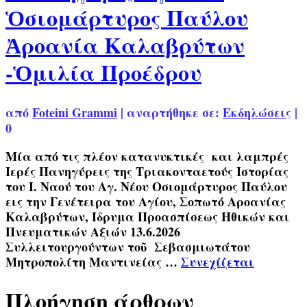
Ὁσιομάρτυρος Παύλου
Ἀροανία Καλαβρύτων
-Ὁμιλία Προέδρου
από
Foteini Grammi
|
αναρτήθηκε σε:
Εκδηλώσεις
|
0
Μία από τις πλέον κατανυκτικές και λαμπρές
Ιερές Πανηγύρεις της Τριακονταετούς Ιστορίας
του Ι. Ναού του Αγ. Νέου Οσιομάρτυρος Παύλου
εις την Γενέτειρα του Αγίου, Σοπωτό Αροανίας
Καλαβρύτων, Ίδρυμα Προασπίσεως Ηθικών και
Πνευματικών Αξιών 13.6.2026
Συλλειτουργούντων τοῦ Σεβασμιωτάτου
Μητροπολίτη Μαντινείας …
Συνεχίζεται
Πλοήγηση άρθρων