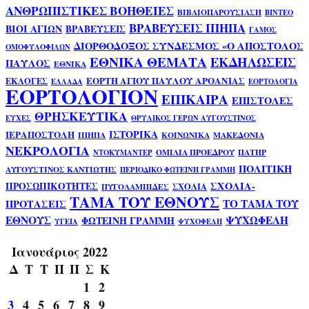
ΑΝΘΡΩΠΙΣΤΙΚΕΣ ΒΟΗΘΕΙΕΣ
ΒΙΒΛΙΟΠΑΡΟΥΣΙΑΣΗ
ΒΙΝΤΕΟ
ΒΡΑΒΕΥΣΕΙΣ ΙΠΗΠΑ
ΒΙΟΙ ΑΓΙΩΝ
ΒΡΑΒΕΥΣΕΙΣ
ΓΑΜΟΣ
ΔΙΟΡΘΟΔΟΞΟΣ ΣΥΝΔΕΣΜΟΣ «Ο ΑΠΟΣΤΟΛΟΣ
ΟΜΟΦΥΛΟΦΙΛΩΝ
ΕΘΝΙΚΑ ΘΕΜΑΤΑ
ΕΚΔΗΛΩΣΕΙΣ
ΠΑΥΛΟΣ
ΕΘΝΙΚΑ
ΕΟΡΤΗ ΑΓΙΟΥ ΠΑΥΛΟΥ ΑΡΟΑΝΙΑΣ
ΕΚΛΟΓΕΣ
ΕΛΛΑΔΑ
ΕΟΡΤΟΛΟΓΙΑ
ΕΟΡΤΟΛΟΓΙΟΝ
ΕΠΙΚΑΙΡΑ
ΕΠΙΣΤΟΛΕΣ
ΘΡΗΣΚΕΥΤΙΚΑ
ΕΥΧΕΣ
ΘΡΥΛΙΚΟΣ ΓΕΡΩΝ ΑΥΓΟΥΣΤΙΝΟΣ
ΙΣΤΟΡΙΚΑ
ΙΕΡΑΠΟΣΤΟΛΗ
ΙΠΗΠΑ
ΚΟΙΝΩΝΙΚΑ
ΜΑΚΕΔΟΝΙΑ
ΝΕΚΡΟΛΟΓΙΑ
ΟΜΙΛΙΑ ΠΡΟΕΔΡΟΥ
ΠΑΤΗΡ
ΝΤΟΚΥΜΑΝΤΕΡ
ΠΟΛΙΤΙΚΗ
ΑΥΓΟΥΣΤΙΝΟΣ ΚΑΝΤΙΩΤΗΣ
ΠΕΡΙΟΔΙΚΟ ΦΩΤΕΙΝΗ ΓΡΑΜΜΗ
ΣΧΟΛΙΑ-
ΠΡΟΣΩΠΙΚΟΤΗΤΕΣ
ΣΧΟΛΙΑ
ΠΥΓΟΛΑΜΠΙΔΕΣ
ΤΑΜΑ ΤΟΥ ΕΘΝΟΥΣ
ΤΟ ΤΑΜΑ ΤΟΥ
ΠΡΟΤΑΣΕΙΣ
ΕΘΝΟΥΣ
ΨΥΧΩΦΕΛΗ
ΦΩΤΕΙΝΗ ΓΡΑΜΜΗ
ΥΓΕΙΑ
ΨΥΧΟΦΕΛΗ
Ιανουάριος 2022
Δ
Τ
Τ
Π
Π
Σ
Κ
1
2
3
4
5
6
7
8
9