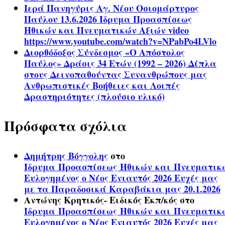
Ιερά Πανηγύρις Αγ. Νέου Οσιομάρτυρος
Παύλου 13.6.2026 Ίδρυμα Προασπίσεως
Ηθικών και Πνευματικών Αξιών video
https://www.youtube.com/watch?v=NPabPo4LVlo
Διορθόδοξος Σύνδεσμος «Ο Απόστολος
Παύλος» Δράσις 34 Ετών (1992 – 2026) Δίπλα
στους Δεινοπαθούντας Συνανθρώπους μας
Ανθρωπιστικές Βοήθειες και Λοιπές
Δραστηριότητες (πλούσιο υλικό)
Πρόσφατα σχόλια
Δημήτρης Βόγγολης
στο
Ίδρυμα Προασπίσεως Ηθικών και Πνευματικ
Ευλογημένος ο Νέος Ενιαυτός 2026 Ευχές μας
με τα Παραδοσικά Καραβάκια μας 20.1.2026
Αντώνης Κρητικός- Ειδικός Εκπ/κός
στο
Ίδρυμα Προασπίσεως Ηθικών και Πνευματικ
Ευλογημένος ο Νέος Ενιαυτός 2026 Ευχές μας