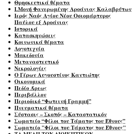
Θρησκευτικά θέματα
Ι.Μονή Φανερωμένης Αροάνιας Καλαβρύτων
Ιερός Ναός Αγίου Νέου Οσιομάρτυρος
Παύλου εξ Αροάνιας
Ιστορικά
Κατασκηνώσεις
Κοινωνικά θέματα
Λογοτεχνία
Μακεδονία
Μεταναστευτικό
Νεκρολογίες
Ο Γέρων Αυγουστίνος Καντιώτης
Οικονομικά
Πεδίο Άρεως
Περιβάλλον
Περιοδικό “Φωτεινή Γραμμή”
Πνευματικά θέματα
Σύστασις – Σκοπός – Καταστατικόν
Σωματείο “Φίλοι του Τάματος του Έθνους”
Σωματείο "Φίλοι του Τάματος του Έθνους"