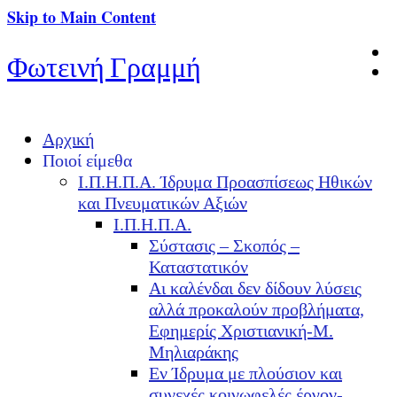
Skip to Main Content
Φωτεινή Γραμμή
Αρχική
Ποιοί είμεθα
Ι.Π.Η.Π.Α. Ίδρυμα Προασπίσεως Ηθικών
και Πνευματικών Αξιών
Ι.Π.Η.Π.Α.
Σύστασις – Σκοπός –
Καταστατικόν
Αι καλένδαι δεν δίδουν λύσεις
αλλά προκαλούν προβλήματα,
Εφημερίς Χριστιανική-Μ.
Μηλιαράκης
Εν Ίδρυμα με πλούσιον και
συνεχές κοινωφελές έργον-