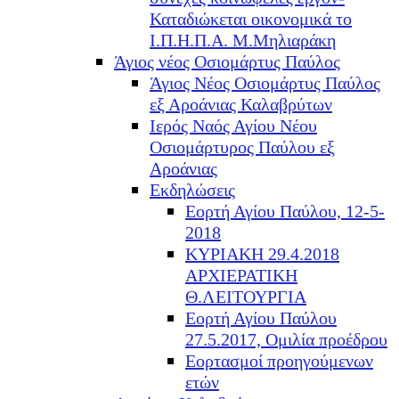
Καταδιώκεται οικονομικά το
Ι.Π.Η.Π.Α. Μ.Μηλιαράκη
Άγιος νέος Οσιομάρτυς Παύλος
Άγιος Νέος Οσιομάρτυς Παύλος
εξ Αροάνιας Καλαβρύτων
Ιερός Ναός Αγίου Νέου
Οσιομάρτυρος Παύλου εξ
Αροάνιας
Εκδηλώσεις
Εορτή Αγίου Παύλου, 12-5-
2018
ΚΥΡΙΑΚΗ 29.4.2018
ΑΡΧΙΕΡΑΤΙΚΗ
Θ.ΛΕΙΤΟΥΡΓΙΑ
Εορτή Αγίου Παύλου
27.5.2017, Ομιλία προέδρου
Εορτασμοί προηγούμενων
ετών