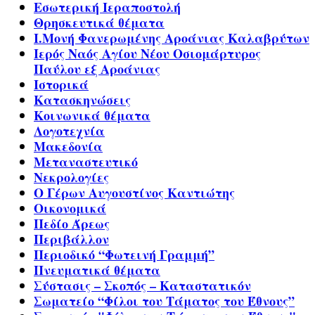
Εσωτερική Ιεραποστολή
Θρησκευτικά θέματα
Ι.Μονή Φανερωμένης Αροάνιας Καλαβρύτων
Ιερός Ναός Αγίου Νέου Οσιομάρτυρος
Παύλου εξ Αροάνιας
Ιστορικά
Κατασκηνώσεις
Κοινωνικά θέματα
Λογοτεχνία
Μακεδονία
Μεταναστευτικό
Νεκρολογίες
Ο Γέρων Αυγουστίνος Καντιώτης
Οικονομικά
Πεδίο Άρεως
Περιβάλλον
Περιοδικό “Φωτεινή Γραμμή”
Πνευματικά θέματα
Σύστασις – Σκοπός – Καταστατικόν
Σωματείο “Φίλοι του Τάματος του Έθνους”