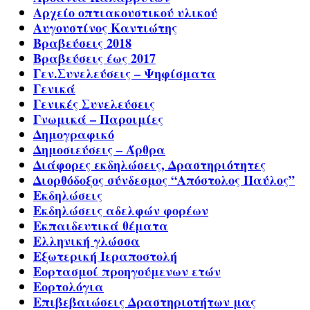
Αρχείο οπτιακουστικού υλικού
Αυγουστίνος Καντιώτης
Βραβεύσεις 2018
Βραβεύσεις έως 2017
Γεν.Συνελεύσεις – Ψηφίσματα
Γενικά
Γενικές Συνελεύσεις
Γνωμικά – Παροιμίες
Δημογραφικό
Δημοσιεύσεις – Άρθρα
Διάφορες εκδηλώσεις, Δραστηριότητες
Διορθόδοξος σύνδεσμος “Απόστολος Παύλος”
Εκδηλώσεις
Εκδηλώσεις αδελφών φορέων
Εκπαιδευτικά θέματα
Ελληνική γλώσσα
Εξωτερική Ιεραποστολή
Εορτασμοί προηγούμενων ετών
Εορτολόγια
Επιβεβαιώσεις Δραστηριοτήτων μας