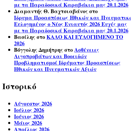
με τα Παραδοσικά Καραβάκια μας 20.1.2026
Διαμαντής Θ. Βαχτσιαβάνος
στο
Ίδρυμα Προασπίσεως Ηθικών και Πνευματικ
Ευλογημένος ο Νέος Ενιαυτός 2026 Ευχές μας
με τα Παραδοσικά Καραβάκια μας 20.1.2026
Βασίλης
στο
ΚΑΛΟ ΚΑΙ ΕΥΛΟΓΗΜΕΝΟ ΤΟ
2026
Βόγγολης Δημήτρης
στο
Ασθένειες
Αιγοπροβάτων και Βοοειδών
Προβληματισμοί Ιδρύματος Προασπίσεως
Ηθικών και Πνευματικών Αξιών
Ιστορικό
Αύγουστος 2026
Ιούλιος 2026
Ιούνιος 2026
Μάιος 2026
Απρίλιος 2026