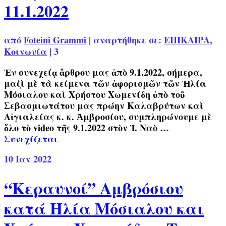
11.1.2022
από
Foteini Grammi
|
αναρτήθηκε σε:
ΕΠΙΚΑΙΡΑ
,
Κοινωνία
|
3
Ἐν συνεχείᾳ ἄρθρου μας ἀπὸ 9.1.2022, σήμερα,
μαζὶ μὲ τὰ κείμενα τῶν ἀφορισμῶν τῶν Ἠλία
Μόσιαλου καὶ Χρήστου Χωμενίδη ὑπὸ τοῦ
Σεβασμιωτάτου μας πρώην Καλαβρύτων καὶ
Αἰγιαλείας κ. κ. Ἀμβροσίου, συμπληρώνουμε μὲ
ὅλο τὸ video τῆς 9.1.2022 στὸν Ἱ. Ναὸ …
Συνεχίζεται
10
Ιαν 2022
“Κεραυνοί” Αμβρόσιου
κατά Ηλία Μόσιαλου και