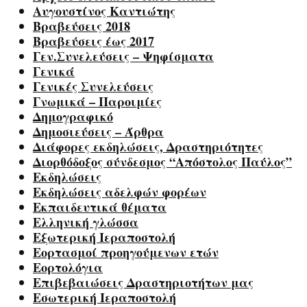
Αυγουστίνος Καντιώτης
Βραβεύσεις 2018
Βραβεύσεις έως 2017
Γεν.Συνελεύσεις – Ψηφίσματα
Γενικά
Γενικές Συνελεύσεις
Γνωμικά – Παροιμίες
Δημογραφικό
Δημοσιεύσεις – Άρθρα
Διάφορες εκδηλώσεις, Δραστηριότητες
Διορθόδοξος σύνδεσμος “Απόστολος Παύλος”
Εκδηλώσεις
Εκδηλώσεις αδελφών φορέων
Εκπαιδευτικά θέματα
Ελληνική γλώσσα
Εξωτερική Ιεραποστολή
Εορτασμοί προηγούμενων ετών
Εορτολόγια
Επιβεβαιώσεις Δραστηριοτήτων μας
Εσωτερική Ιεραποστολή