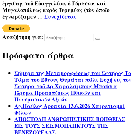
ἐργάτης τοῦ Εὐαγγελίου, ὁ Γόρτυνος καὶ
Μεγαλοπόλεως κυρὸς Ἱερεμίας (τὸν ὁποῖο
ἐγνωρίζαμεν …
Συνεχίζεται
Αναζήτηση για:
Πρόσφατα άρθρα
Σήμερα της Μεταμορφώσεως του Σωτήρος Το
Τάμα του Έθνους Θυμάται πάλι Ευχή εις τον
Σωτήρα τοῦ Δρ Χαραλάμπους Μπούσια
Ίδρυμα Προασπίσεως Ηθικών και
Πνευματικών Αξιών
Αγ.Παύλος Αροανία 13.6.2026 Χαιρετισμοί
Φίλων
ΑΠΟΣΤΟΛΗ ΑΝΘΡΩΠΙΣΤΙΚΗΣ ΒΟΗΘΕΙΑΣ
ΕΙΣ ΤΟΥΣ ΣΕΙΣΜΟΠΛΗΚΤΟΥΣ ΤΗΣ
ΒΕΝΕΖΟΥΕΛΑΣ