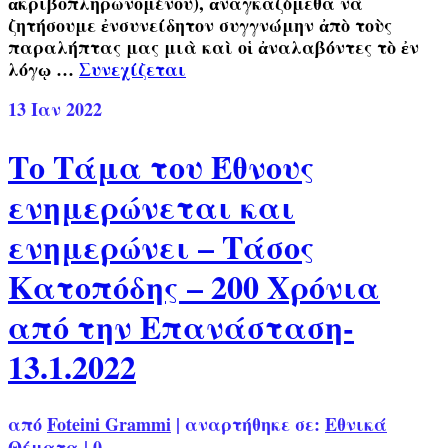
ἀκριβοπληρωνομένου), ἀναγκαζόμεθα νὰ
ζητήσουμε ἐνσυνείδητον συγγνώμην ἀπὸ τοὺς
παραλήπτας μας μιὰ καὶ οἱ ἀναλαβόντες τὸ ἐν
λόγῳ …
Συνεχίζεται
13
Ιαν 2022
Το Τάμα του Έθνους
ενημερώνεται και
ενημερώνει – Τάσος
Κατοπόδης – 200 Χρόνια
από την Επανάσταση-
13.1.2022
από
Foteini Grammi
|
αναρτήθηκε σε:
Εθνικά
Θέματα
|
0