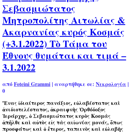
Σεβασμιώτατος
Μητροπολίτης Αιτωλίας &
Ακαρνανίας κυρός Κοσμάς
(+3.1.2022) Τὸ Τάμα του
Έθνους θυμάται και τιμά –
3.1.2022
από
Foteini Grammi
|
αναρτήθηκε σε:
Νεκρολογία
|
0
Ἕνας ἰδιαίτερος πανάξιος, εὐλαβέστατος καὶ
ἀνιδιοτελέστατος, ἀκραιφνὴς Ὀρθόδοξος
Ἱεράρχης, ὁ Σεβασμιώτατος κυρὸς Κοσμὰς
ἀπῆλθε καὶ αὐτὸς εἰς τὰς αιἰωνίας μονάς, ὅπως
προσφάτως καὶ ὁ ἕτερος, ταπεινὸς καὶ εὐλαβὴς