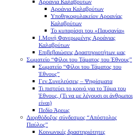
Αροάνια Καλαβρύτων
Αροάνια Καλαβρύτων
Υποθηκοφυλακείον Αροανίας
Καλαβρύτων
Το κυπαρίσσι του «Παυσανία»
Ι.Μονή Φανερωμένης Αροάνιας
Καλαβρύτων
Επιβεβαιώσεις Δραστηριοτήτων μας
Σωματείο “Φίλοι του Τάματος του Έθνους”
Σωματείο “Φίλοι του Τάματος του
Έθνους”
Γεν.Συνελεύσεις – Ψηφίσματα
Τι πιστεύει το κοινό για το Τάμα του
Έθνους, (Τι να με λέγουσι οι άνθρωποι
είναι)
Πεδίο Άρεως
Διορθόδοξος σύνδεσμος “Απόστολος
Παύλος”
Κοινωνικές δραστηριότητες