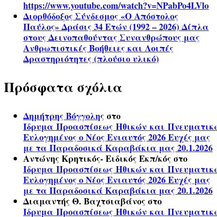
https://www.youtube.com/watch?v=NPabPo4LVlo
Διορθόδοξος Σύνδεσμος «Ο Απόστολος
Παύλος» Δράσις 34 Ετών (1992 – 2026) Δίπλα
στους Δεινοπαθούντας Συνανθρώπους μας
Ανθρωπιστικές Βοήθειες και Λοιπές
Δραστηριότητες (πλούσιο υλικό)
Πρόσφατα σχόλια
Δημήτρης Βόγγολης
στο
Ίδρυμα Προασπίσεως Ηθικών και Πνευματικ
Ευλογημένος ο Νέος Ενιαυτός 2026 Ευχές μας
με τα Παραδοσικά Καραβάκια μας 20.1.2026
Αντώνης Κρητικός- Ειδικός Εκπ/κός
στο
Ίδρυμα Προασπίσεως Ηθικών και Πνευματικ
Ευλογημένος ο Νέος Ενιαυτός 2026 Ευχές μας
με τα Παραδοσικά Καραβάκια μας 20.1.2026
Διαμαντής Θ. Βαχτσιαβάνος
στο
Ίδρυμα Προασπίσεως Ηθικών και Πνευματικ