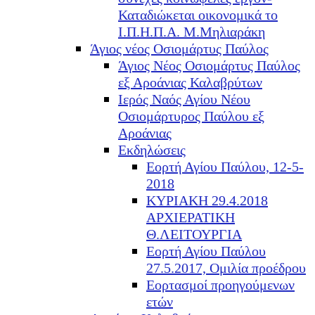
Καταδιώκεται οικονομικά το
Ι.Π.Η.Π.Α. Μ.Μηλιαράκη
Άγιος νέος Οσιομάρτυς Παύλος
Άγιος Νέος Οσιομάρτυς Παύλος
εξ Αροάνιας Καλαβρύτων
Ιερός Ναός Αγίου Νέου
Οσιομάρτυρος Παύλου εξ
Αροάνιας
Εκδηλώσεις
Εορτή Αγίου Παύλου, 12-5-
2018
ΚΥΡΙΑΚΗ 29.4.2018
ΑΡΧΙΕΡΑΤΙΚΗ
Θ.ΛΕΙΤΟΥΡΓΙΑ
Εορτή Αγίου Παύλου
27.5.2017, Ομιλία προέδρου
Εορτασμοί προηγούμενων
ετών