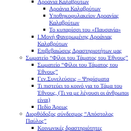
Αροάνια Καλαβρύτων
Αροάνια Καλαβρύτων
Υποθηκοφυλακείον Αροανίας
Καλαβρύτων
Το κυπαρίσσι του «Παυσανία»
Ι.Μονή Φανερωμένης Αροάνιας
Καλαβρύτων
Επιβεβαιώσεις Δραστηριοτήτων μας
Σωματείο “Φίλοι του Τάματος του Έθνους”
Σωματείο “Φίλοι του Τάματος του
Έθνους”
Γεν.Συνελεύσεις – Ψηφίσματα
Τι πιστεύει το κοινό για το Τάμα του
Έθνους, (Τι να με λέγουσι οι άνθρωποι
είναι)
Πεδίο Άρεως
Διορθόδοξος σύνδεσμος “Απόστολος
Παύλος”
Κοινωνικές δραστηριότητες