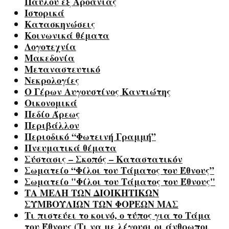
Παύλου εξ Αροάνιας
Ιστορικά
Κατασκηνώσεις
Κοινωνικά θέματα
Λογοτεχνία
Μακεδονία
Μεταναστευτικό
Νεκρολογίες
Ο Γέρων Αυγουστίνος Καντιώτης
Οικονομικά
Πεδίο Άρεως
Περιβάλλον
Περιοδικό “Φωτεινή Γραμμή”
Πνευματικά θέματα
Σύστασις – Σκοπός – Καταστατικόν
Σωματείο “Φίλοι του Τάματος του Έθνους”
Σωματείο "Φίλοι του Τάματος του Έθνους"
ΤΑ ΜΕΛΗ ΤΩΝ ΔΙΟΙΚΗΤΙΚΩΝ
ΣΥΜΒΟΥΛΙΩΝ ΤΩΝ ΦΟΡΕΩΝ ΜΑΣ
Τι πιστεύει το κοινό, ο τύπος για το Τάμα
του Έθνους (Τι να με λέγουσι οι άνθρωποι