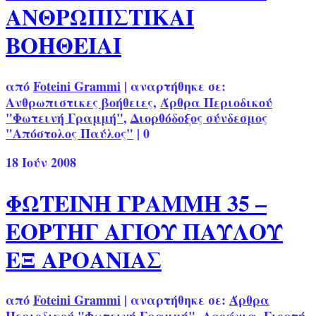
ΑΝΘΡΩΠΙΣΤΙΚΑΙ
ΒΟΗΘΕΙΑΙ
από
Foteini Grammi
|
αναρτήθηκε σε:
Ανθρωπιστικες βοήθειες
,
Άρθρα Περιοδικού
"Φωτεινή Γραμμή"
,
Διορθόδοξος σύνδεσμος
"Απόστολος Παύλος"
|
0
18
Ιούν 2008
ΦΩΤΕΙΝΗ ΓΡΑΜΜΗ 35 –
ΕΟΡΤΗΓ ΑΓΙΟΥ ΠΑΥΛΟΥ
ΕΞ ΑΡΟΑΝΙΑΣ
από
Foteini Grammi
|
αναρτήθηκε σε:
Άρθρα