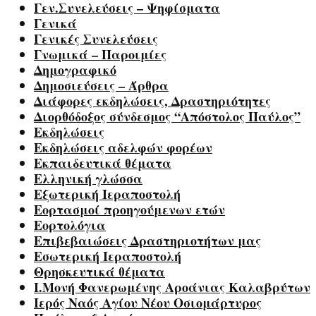
Γεν.Συνελεύσεις – Ψηφίσματα
Γενικά
Γενικές Συνελεύσεις
Γνωμικά – Παροιμίες
Δημογραφικό
Δημοσιεύσεις – Άρθρα
Διάφορες εκδηλώσεις, Δραστηριότητες
Διορθόδοξος σύνδεσμος “Απόστολος Παύλος”
Εκδηλώσεις
Εκδηλώσεις αδελφών φορέων
Εκπαιδευτικά θέματα
Ελληνική γλώσσα
Εξωτερική Ιεραποστολή
Εορτασμοί προηγούμενων ετών
Εορτολόγια
Επιβεβαιώσεις Δραστηριοτήτων μας
Εσωτερική Ιεραποστολή
Θρησκευτικά θέματα
Ι.Μονή Φανερωμένης Αροάνιας Καλαβρύτων
Ιερός Ναός Αγίου Νέου Οσιομάρτυρος