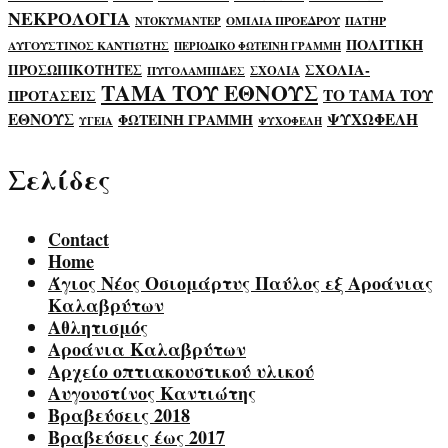
ΝΕΚΡΟΛΟΓΙΑ
ΟΜΙΛΙΑ ΠΡΟΕΔΡΟΥ
ΠΑΤΗΡ
ΝΤΟΚΥΜΑΝΤΕΡ
ΠΟΛΙΤΙΚΗ
ΑΥΓΟΥΣΤΙΝΟΣ ΚΑΝΤΙΩΤΗΣ
ΠΕΡΙΟΔΙΚΟ ΦΩΤΕΙΝΗ ΓΡΑΜΜΗ
ΣΧΟΛΙΑ-
ΠΡΟΣΩΠΙΚΟΤΗΤΕΣ
ΣΧΟΛΙΑ
ΠΥΓΟΛΑΜΠΙΔΕΣ
ΤΑΜΑ ΤΟΥ ΕΘΝΟΥΣ
ΤΟ ΤΑΜΑ ΤΟΥ
ΠΡΟΤΑΣΕΙΣ
ΕΘΝΟΥΣ
ΨΥΧΩΦΕΛΗ
ΦΩΤΕΙΝΗ ΓΡΑΜΜΗ
ΥΓΕΙΑ
ΨΥΧΟΦΕΛΗ
Σελίδες
Contact
Home
Άγιος Νέος Οσιομάρτυς Παύλος εξ Αροάνιας
Καλαβρύτων
Αθλητισμός
Αροάνια Καλαβρύτων
Αρχείο οπτιακουστικού υλικού
Αυγουστίνος Καντιώτης
Βραβεύσεις 2018
Βραβεύσεις έως 2017