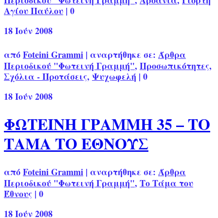
Περιοδικού "Φωτεινή Γραμμή"
,
Αροάνια
,
Γιορτή
Αγίου Παύλου
|
0
18
Ιούν 2008
από
Foteini Grammi
|
αναρτήθηκε σε:
Άρθρα
Περιοδικού "Φωτεινή Γραμμή"
,
Προσωπικότητες
,
Σχόλια - Προτάσεις
,
Ψυχωφελή
|
0
18
Ιούν 2008
ΦΩΤΕΙΝΗ ΓΡΑΜΜΗ 35 – ΤΟ
ΤΑΜΑ ΤΟ ΕΘΝΟΥΣ
από
Foteini Grammi
|
αναρτήθηκε σε:
Άρθρα
Περιοδικού "Φωτεινή Γραμμή"
,
Το Τάμα του
Έθνους
|
0
18
Ιούν 2008