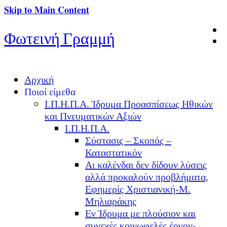
Skip to Main Content
Φωτεινή Γραμμή
Αρχική
Ποιοί είμεθα
Ι.Π.Η.Π.Α. Ίδρυμα Προασπίσεως Ηθικών
και Πνευματικών Αξιών
Ι.Π.Η.Π.Α.
Σύστασις – Σκοπός –
Καταστατικόν
Αι καλένδαι δεν δίδουν λύσεις
αλλά προκαλούν προβλήματα,
Εφημερίς Χριστιανική-Μ.
Μηλιαράκης
Εν Ίδρυμα με πλούσιον και
συνεχές κοινωφελές έργον-