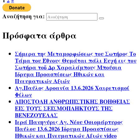
1
2
»
Αναζήτηση για:
Πρόσφατα άρθρα
Σήμερα της Μεταμορφώσεως του Σωτήρος Το
Τάμα του Έθνους Θυμάται πάλι Ευχή εις τον
Σωτήρα τοῦ Δρ Χαραλάμπους Μπούσια
Ίδρυμα Προασπίσεως Ηθικών και
Πνευματικών Αξιών
Αγ.Παύλος Αροανία 13.6.2026 Χαιρετισμοί
Φίλων
ΑΠΟΣΤΟΛΗ ΑΝΘΡΩΠΙΣΤΙΚΗΣ ΒΟΗΘΕΙΑΣ
ΕΙΣ ΤΟΥΣ ΣΕΙΣΜΟΠΛΗΚΤΟΥΣ ΤΗΣ
ΒΕΝΕΖΟΥΕΛΑΣ
Ιερά Πανηγύρις Αγ. Νέου Οσιομάρτυρος
Παύλου 13.6.2026 Ίδρυμα Προασπίσεως
Ηθικών και Πνευματικών Αξιών video