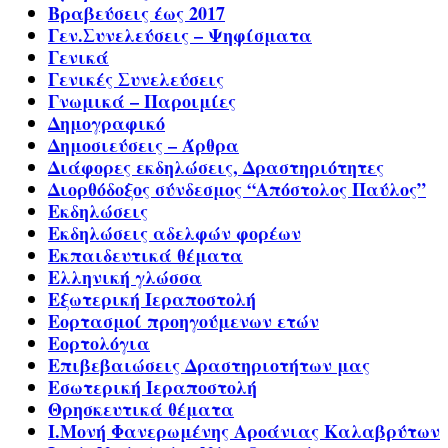
Βραβεύσεις έως 2017
Γεν.Συνελεύσεις – Ψηφίσματα
Γενικά
Γενικές Συνελεύσεις
Γνωμικά – Παροιμίες
Δημογραφικό
Δημοσιεύσεις – Άρθρα
Διάφορες εκδηλώσεις, Δραστηριότητες
Διορθόδοξος σύνδεσμος “Απόστολος Παύλος”
Εκδηλώσεις
Εκδηλώσεις αδελφών φορέων
Εκπαιδευτικά θέματα
Ελληνική γλώσσα
Εξωτερική Ιεραποστολή
Εορτασμοί προηγούμενων ετών
Εορτολόγια
Επιβεβαιώσεις Δραστηριοτήτων μας
Εσωτερική Ιεραποστολή
Θρησκευτικά θέματα
Ι.Μονή Φανερωμένης Αροάνιας Καλαβρύτων