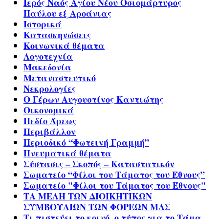
Ιερός Ναός Αγίου Νέου Οσιομάρτυρος
Παύλου εξ Αροάνιας
Ιστορικά
Κατασκηνώσεις
Κοινωνικά θέματα
Λογοτεχνία
Μακεδονία
Μεταναστευτικό
Νεκρολογίες
Ο Γέρων Αυγουστίνος Καντιώτης
Οικονομικά
Πεδίο Άρεως
Περιβάλλον
Περιοδικό “Φωτεινή Γραμμή”
Πνευματικά θέματα
Σύστασις – Σκοπός – Καταστατικόν
Σωματείο “Φίλοι του Τάματος του Έθνους”
Σωματείο "Φίλοι του Τάματος του Έθνους"
ΤΑ ΜΕΛΗ ΤΩΝ ΔΙΟΙΚΗΤΙΚΩΝ
ΣΥΜΒΟΥΛΙΩΝ ΤΩΝ ΦΟΡΕΩΝ ΜΑΣ
Τι πιστεύει το κοινό, ο τύπος για το Τάμα