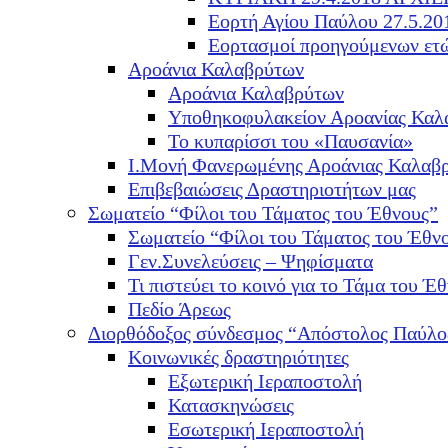
Εορτή Αγίου Παύλου 27.5.20
Εορτασμοί προηγούμενων ετ
Αροάνια Καλαβρύτων
Αροάνια Καλαβρύτων
Υποθηκοφυλακείον Αροανίας Καλ
Το κυπαρίσσι του «Παυσανία»
Ι.Μονή Φανερωμένης Αροάνιας Καλαβ
Επιβεβαιώσεις Δραστηριοτήτων μας
Σωματείο “Φίλοι του Τάματος του Έθνους”
Σωματείο “Φίλοι του Τάματος του Έθν
Γεν.Συνελεύσεις – Ψηφίσματα
Τι πιστεύει το κοινό για το Τάμα του Έθ
Πεδίο Άρεως
Διορθόδοξος σύνδεσμος “Απόστολος Παύλο
Κοινωνικές δραστηριότητες
Εξωτερική Ιεραποστολή
Κατασκηνώσεις
Εσωτερική Ιεραποστολή