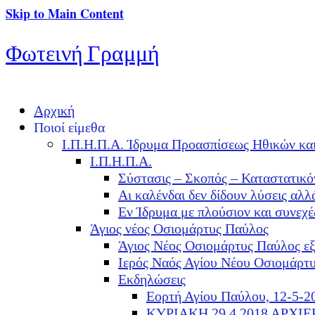
Skip to Main Content
Φωτεινή Γραμμή
Αρχική
Ποιοί είμεθα
Ι.Π.Η.Π.Α. Ίδρυμα Προασπίσεως Ηθικών κα
Ι.Π.Η.Π.Α.
Σύστασις – Σκοπός – Καταστατικό
Αι καλένδαι δεν δίδουν λύσεις α
Εν Ίδρυμα με πλούσιον και συνεχ
Άγιος νέος Οσιομάρτυς Παύλος
Άγιος Νέος Οσιομάρτυς Παύλος ε
Ιερός Ναός Αγίου Νέου Οσιομάρτ
Εκδηλώσεις
Εορτή Αγίου Παύλου, 12-5-2
ΚΥΡΙΑΚΗ 29.4.2018 ΑΡΧΙ