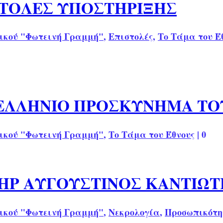
ΣΤΟΛΕΣ ΥΠΟΣΤΗΡΙΞΗΣ
ικού "Φωτεινή Γραμμή"
,
Επιστολές
,
Το Τάμα του Έ
ΝΕΛΛΗΝΙΟ ΠΡΟΣΚΥΝΗΜΑ ΤΟ
ικού "Φωτεινή Γραμμή"
,
Το Τάμα του Έθνους
|
0
ΤΗΡ ΑΥΓΟΥΣΤΙΝΟΣ ΚΑΝΤΙΩΤ
ικού "Φωτεινή Γραμμή"
,
Νεκρολογία
,
Προσωπικότη