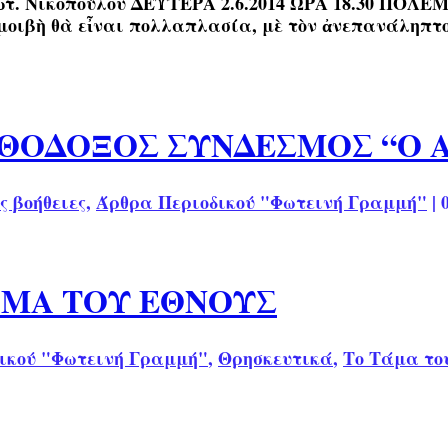
Εὐτ. Νικοπούλου ΔΕΥΤΕΡΑ 2.6.2014 ΩΡΑ 18.30 ΠΟΛΕΜ
νταμοιβὴ θὰ εἶναι πολλαπλασία, μὲ τὸν ἀνεπανάληπ
ΡΘΟΔΟΞΟΣ ΣΥΝΔΕΣΜΟΣ “Ο
ς βοήθειες
,
Άρθρα Περιοδικού "Φωτεινή Γραμμή"
|
ΑΜΑ ΤΟΥ ΕΘΝΟΥΣ
ικού "Φωτεινή Γραμμή"
,
Θρησκευτικά
,
Το Τάμα το