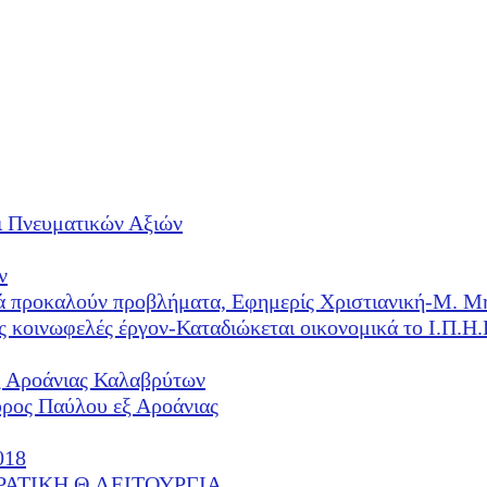
ι Πνευματικών Αξιών
ν
λλά προκαλούν προβλήματα, Εφημερίς Χριστιανική-Μ. Μ
ές κοινωφελές έργον-Καταδιώκεται οικονομικά το Ι.Π.
ξ Αροάνιας Καλαβρύτων
υρος Παύλου εξ Αροάνιας
018
ΕΡΑΤΙΚΗ Θ.ΛΕΙΤΟΥΡΓΙΑ