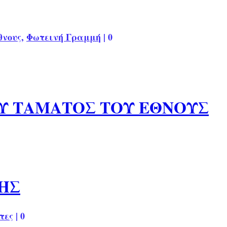
θνους
,
Φωτεινή Γραμμή
|
0
Υ ΤΑΜΑΤΟΣ ΤΟΥ ΕΘΝΟΥΣ
ΗΣ
τες
|
0