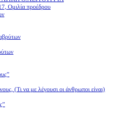
17, Ομιλία προέδρου
ών
αβρύτων
ρύτων
ους”
νους, (Τι να με λέγουσι οι άνθρωποι είναι)
ς”