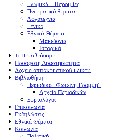
Γνωμικά – Παροιμίες
Πνευματικά θέματα
Λογοτεχνία
Γενικά
Εθνικά Θέματα
Μακεδονία
Ιστορικά
Τι Πρεσβεύουμε
Πρόσφατη Δραστηριότητα
Αρχείο οπτιακουστικού υλικού
Βιβλιοθήκη
Περιοδικό “Φωτεινή Γραμμή”
Αρχείο Περιοδικών
Εορτολόγια
Επικοινωνία
Εκδηλώσεις
Εθνικά Θέματα
Κοινωνία
Πολιτική