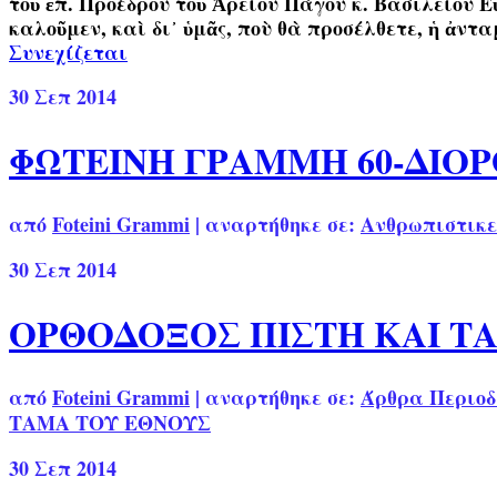
τοῦ ἐπ. Προέδρου τοῦ Ἀρείου Πάγου κ. Βασιλείου 
καλοῦμεν, καὶ δι᾿ ὑμᾶς, ποὺ θὰ προσέλθετε, ἡ ἀ
Συνεχίζεται
30
Σεπ 2014
ΦΩΤΕΙΝΗ ΓΡΑΜΜΗ 60-ΔΙΟ
από
Foteini Grammi
|
αναρτήθηκε σε:
Ανθρωπιστικε
30
Σεπ 2014
ΟΡΘΟΔΟΞΟΣ ΠΙΣΤΗ ΚΑΙ Τ
από
Foteini Grammi
|
αναρτήθηκε σε:
Άρθρα Περιοδ
ΤΑΜΑ ΤΟΥ ΕΘΝΟΥΣ
30
Σεπ 2014