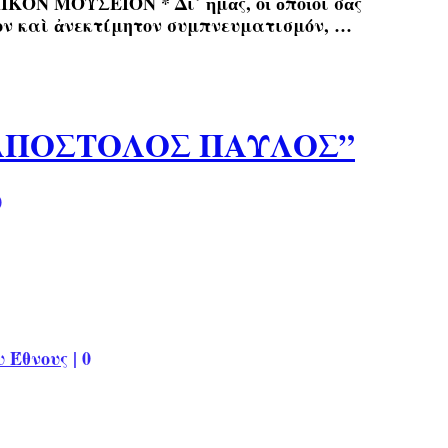
ΙΚΟΝ ΜΟΥΣΕΙΟΝ * Δι᾿ ἡμᾶς, οἱ ὁποῖοι σᾶς
τον καὶ ἀνεκτίμητον συμπνευματισμόν, …
 ΑΠΟΣΤΟΛΟΣ ΠΑΥΛΟΣ”
0
υ Έθνους
|
0