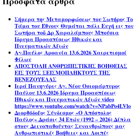
Πρόσφατα άρθρα
Σήμερα της Μεταμορφώσεως του Σωτήρος Το
Τάμα του Έθνους Θυμάται πάλι Ευχή εις τον
Σωτήρα τοῦ Δρ Χαραλάμπους Μπούσια
Ίδρυμα Προασπίσεως Ηθικών και
Πνευματικών Αξιών
Αγ.Παύλος Αροανία 13.6.2026 Χαιρετισμοί
Φίλων
ΑΠΟΣΤΟΛΗ ΑΝΘΡΩΠΙΣΤΙΚΗΣ ΒΟΗΘΕΙΑΣ
ΕΙΣ ΤΟΥΣ ΣΕΙΣΜΟΠΛΗΚΤΟΥΣ ΤΗΣ
ΒΕΝΕΖΟΥΕΛΑΣ
Ιερά Πανηγύρις Αγ. Νέου Οσιομάρτυρος
Παύλου 13.6.2026 Ίδρυμα Προασπίσεως
Ηθικών και Πνευματικών Αξιών video
https://www.youtube.com/watch?v=NPabPo4LVlo
Διορθόδοξος Σύνδεσμος «Ο Απόστολος
Παύλος» Δράσις 34 Ετών (1992 – 2026) Δίπλα
στους Δεινοπαθούντας Συνανθρώπους μας
Ανθρωπιστικές Βοήθειες και Λοιπές