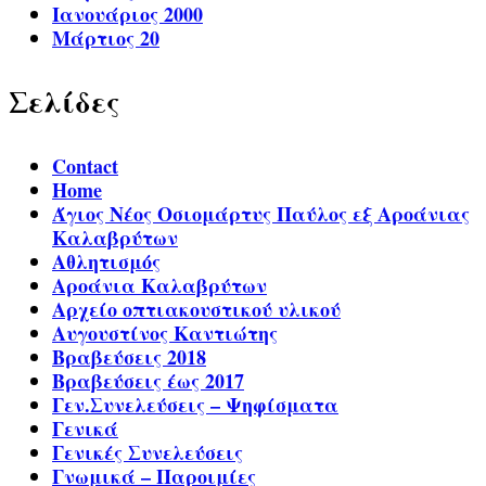
Ιανουάριος 2000
Μάρτιος 20
Σελίδες
Contact
Home
Άγιος Νέος Οσιομάρτυς Παύλος εξ Αροάνιας
Καλαβρύτων
Αθλητισμός
Αροάνια Καλαβρύτων
Αρχείο οπτιακουστικού υλικού
Αυγουστίνος Καντιώτης
Βραβεύσεις 2018
Βραβεύσεις έως 2017
Γεν.Συνελεύσεις – Ψηφίσματα
Γενικά
Γενικές Συνελεύσεις
Γνωμικά – Παροιμίες