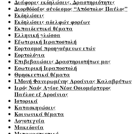
Διάφορες εκδηλώσεις, Δραστηριότητες
Διορθόδοξος σύνδεσμος “Απόστολος Παύλος”
Εκδηλώσεις
Εκδηλώσεις αδελφών φορέων
Εκπαιδευτικά θέματα
Ελληνική γλώσσα
Εξωτερική Ιεραποστολή
Εορτασμοί προηγούμενων ετών
Εορτολόγια
Επιβεβαιώσεις Δραστηριοτήτων μας
Εσωτερική Ιεραποστολή
Θρησκευτικά θέματα
Ι.Μονή Φανερωμένης Αροάνιας Καλαβρύτων
Ιερός Ναός Αγίου Νέου Οσιομάρτυρος
Παύλου εξ Αροάνιας
Ιστορικά
Κατασκηνώσεις
Κοινωνικά θέματα
Λογοτεχνία
Μακεδονία
Μεταναστευτικό