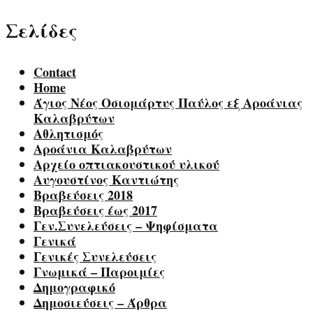
Σελίδες
Contact
Home
Άγιος Νέος Οσιομάρτυς Παύλος εξ Αροάνιας
Καλαβρύτων
Αθλητισμός
Αροάνια Καλαβρύτων
Αρχείο οπτιακουστικού υλικού
Αυγουστίνος Καντιώτης
Βραβεύσεις 2018
Βραβεύσεις έως 2017
Γεν.Συνελεύσεις – Ψηφίσματα
Γενικά
Γενικές Συνελεύσεις
Γνωμικά – Παροιμίες
Δημογραφικό
Δημοσιεύσεις – Άρθρα