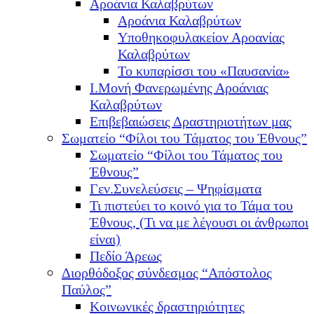
Αροάνια Καλαβρύτων
Αροάνια Καλαβρύτων
Υποθηκοφυλακείον Αροανίας
Καλαβρύτων
Το κυπαρίσσι του «Παυσανία»
Ι.Μονή Φανερωμένης Αροάνιας
Καλαβρύτων
Επιβεβαιώσεις Δραστηριοτήτων μας
Σωματείο “Φίλοι του Τάματος του Έθνους”
Σωματείο “Φίλοι του Τάματος του
Έθνους”
Γεν.Συνελεύσεις – Ψηφίσματα
Τι πιστεύει το κοινό για το Τάμα του
Έθνους, (Τι να με λέγουσι οι άνθρωποι
είναι)
Πεδίο Άρεως
Διορθόδοξος σύνδεσμος “Απόστολος
Παύλος”
Κοινωνικές δραστηριότητες