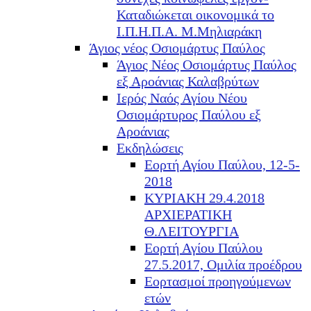
Καταδιώκεται οικονομικά το
Ι.Π.Η.Π.Α. Μ.Μηλιαράκη
Άγιος νέος Οσιομάρτυς Παύλος
Άγιος Νέος Οσιομάρτυς Παύλος
εξ Αροάνιας Καλαβρύτων
Ιερός Ναός Αγίου Νέου
Οσιομάρτυρος Παύλου εξ
Αροάνιας
Εκδηλώσεις
Εορτή Αγίου Παύλου, 12-5-
2018
ΚΥΡΙΑΚΗ 29.4.2018
ΑΡΧΙΕΡΑΤΙΚΗ
Θ.ΛΕΙΤΟΥΡΓΙΑ
Εορτή Αγίου Παύλου
27.5.2017, Ομιλία προέδρου
Εορτασμοί προηγούμενων
ετών