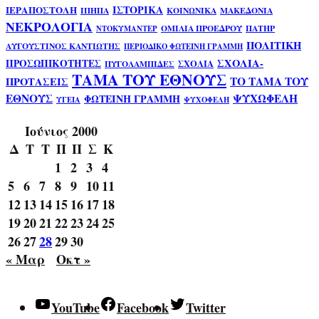
ΙΣΤΟΡΙΚΑ
ΙΕΡΑΠΟΣΤΟΛΗ
ΙΠΗΠΑ
ΚΟΙΝΩΝΙΚΑ
ΜΑΚΕΔΟΝΙΑ
ΝΕΚΡΟΛΟΓΙΑ
ΟΜΙΛΙΑ ΠΡΟΕΔΡΟΥ
ΠΑΤΗΡ
ΝΤΟΚΥΜΑΝΤΕΡ
ΠΟΛΙΤΙΚΗ
ΑΥΓΟΥΣΤΙΝΟΣ ΚΑΝΤΙΩΤΗΣ
ΠΕΡΙΟΔΙΚΟ ΦΩΤΕΙΝΗ ΓΡΑΜΜΗ
ΣΧΟΛΙΑ-
ΠΡΟΣΩΠΙΚΟΤΗΤΕΣ
ΣΧΟΛΙΑ
ΠΥΓΟΛΑΜΠΙΔΕΣ
ΤΑΜΑ ΤΟΥ ΕΘΝΟΥΣ
ΤΟ ΤΑΜΑ ΤΟΥ
ΠΡΟΤΑΣΕΙΣ
ΕΘΝΟΥΣ
ΨΥΧΩΦΕΛΗ
ΦΩΤΕΙΝΗ ΓΡΑΜΜΗ
ΥΓΕΙΑ
ΨΥΧΟΦΕΛΗ
Ιούνιος 2000
Δ
Τ
Τ
Π
Π
Σ
Κ
1
2
3
4
5
6
7
8
9
10
11
12
13
14
15
16
17
18
19
20
21
22
23
24
25
26
27
28
29
30
« Μαρ
Οκτ »
YouTube
Facebook
Twitter