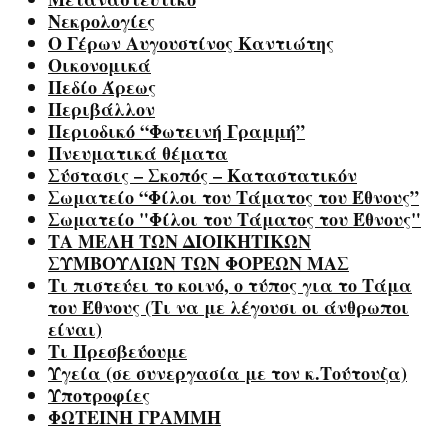
Νεκρολογίες
Ο Γέρων Αυγουστίνος Καντιώτης
Οικονομικά
Πεδίο Άρεως
Περιβάλλον
Περιοδικό “Φωτεινή Γραμμή”
Πνευματικά θέματα
Σύστασις – Σκοπός – Καταστατικόν
Σωματείο “Φίλοι του Τάματος του Έθνους”
Σωματείο "Φίλοι του Τάματος του Έθνους"
ΤΑ ΜΕΛΗ ΤΩΝ ΔΙΟΙΚΗΤΙΚΩΝ
ΣΥΜΒΟΥΛΙΩΝ ΤΩΝ ΦΟΡΕΩΝ ΜΑΣ
Τι πιστεύει το κοινό, ο τύπος για το Τάμα
του Έθνους (Τι να με λέγουσι οι άνθρωποι
είναι)
Τι Πρεσβεύουμε
Υγεία (σε συνεργασία με τον κ.Τούτουζα)
Υποτροφίες
ΦΩΤΕΙΝΗ ΓΡΑΜΜΗ