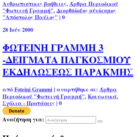
Ανθρωπιστικες βοήθειες
,
Άρθρα Περιοδικού
"Φωτεινή Γραμμή"
,
Διορθόδοξος σύνδεσμος
"Απόστολος Παύλος"
|
0
28
Ιούν 2000
ΦΩΤΕΙΝΗ ΓΡΑΜΜΗ 3
-ΔΕΙΓΜΑΤΑ ΠΑΓΚΟΣΜΙΟΥ
ΕΚΔΗΛΩΣΕΩΣ ΠΑΡΑΚΜΗΣ
από
Foteini Grammi
|
αναρτήθηκε σε:
Άρθρα
Περιοδικού "Φωτεινή Γραμμή"
,
Κοινωνικά
,
Σχόλια - Προτάσεις
|
0
Αναζήτηση για: