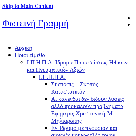
Skip to Main Content
Φωτεινή Γραμμή
Αρχική
Ποιοί είμεθα
Ι.Π.Η.Π.Α. Ίδρυμα Προασπίσεως Ηθικών
και Πνευματικών Αξιών
Ι.Π.Η.Π.Α.
Σύστασις – Σκοπός –
Καταστατικόν
Αι καλένδαι δεν δίδουν λύσεις
αλλά προκαλούν προβλήματα,
Εφημερίς Χριστιανική-Μ.
Μηλιαράκης
Εν Ίδρυμα με πλούσιον και
συνεχές κοινωφελές έργον-