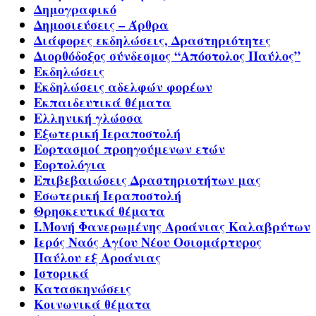
Δημογραφικό
Δημοσιεύσεις – Άρθρα
Διάφορες εκδηλώσεις, Δραστηριότητες
Διορθόδοξος σύνδεσμος “Απόστολος Παύλος”
Εκδηλώσεις
Εκδηλώσεις αδελφών φορέων
Εκπαιδευτικά θέματα
Ελληνική γλώσσα
Εξωτερική Ιεραποστολή
Εορτασμοί προηγούμενων ετών
Εορτολόγια
Επιβεβαιώσεις Δραστηριοτήτων μας
Εσωτερική Ιεραποστολή
Θρησκευτικά θέματα
Ι.Μονή Φανερωμένης Αροάνιας Καλαβρύτων
Ιερός Ναός Αγίου Νέου Οσιομάρτυρος
Παύλου εξ Αροάνιας
Ιστορικά
Κατασκηνώσεις
Κοινωνικά θέματα