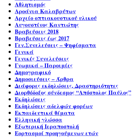
Αθλητισμός
Αροάνια Καλαβρύτων
Αρχείο οπτιακουστικού υλικού
Αυγουστίνος Καντιώτης
Βραβεύσεις 2018
Βραβεύσεις έως 2017
Γεν.Συνελεύσεις – Ψηφίσματα
Γενικά
Γενικές Συνελεύσεις
Γνωμικά – Παροιμίες
Δημογραφικό
Δημοσιεύσεις – Άρθρα
Διάφορες εκδηλώσεις, Δραστηριότητες
Διορθόδοξος σύνδεσμος “Απόστολος Παύλος”
Εκδηλώσεις
Εκδηλώσεις αδελφών φορέων
Εκπαιδευτικά θέματα
Ελληνική γλώσσα
Εξωτερική Ιεραποστολή
Εορτασμοί προηγούμενων ετών