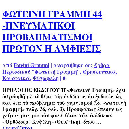
ΦΩΤΕΙΝΗ ΓΡΑΜΜΗ 44
-ΠΝΕΥΜΑΤΙΚΟΙ
ΠΡΟΒΛΗΜΑΤΙΣΜΟΙ
ΠΡΩΤΟΝ Η ΑΜΦΙΕΣΙΣ
από
Foteini Grammi
|
αναρτήθηκε σε:
Άρθρα
Περιοδικού "Φωτεινή Γραμμή"
,
Θρησκευτικά
,
Κοινωνικά
,
Ψυχωφελή
|
0
ΠΡΟΛΟΓΟΣ ΕΚΔΟΤΟΥ Ἡ «Φωτεινὴ Γραμμή» ἔχει
ἀσχοληθῆ μὲ τὸ θέμα τῆς ἐνδύσεως διεξοδικῶς ὡς
καὶ διὰ τὸ πρόβλημα τοῦ γυμνισμοῦ (ἴδ. «Φωτεινὴ
Γραμμή» τεῦχ. 36, σελ. 3). Προσφάτως ἔπεσεν εἰς
χείρας μας μικρὸν φυλλάδιον τῶν ἐκδόσεων
«Ὀρθόδοξος Κυψέλη» (Θεσ/νίκη), ὅπου …
Συνεχίζεται