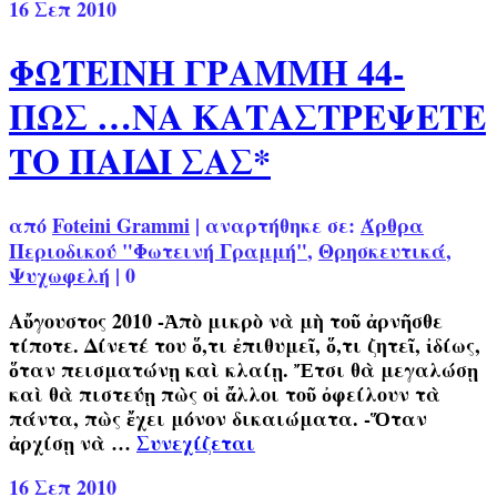
16
Σεπ 2010
ΦΩΤΕΙΝΗ ΓΡΑΜΜΗ 44-
ΠΩΣ …ΝΑ ΚΑΤΑΣΤΡΕΨΕΤΕ
ΤΟ ΠΑΙΔΙ ΣΑΣ*
από
Foteini Grammi
|
αναρτήθηκε σε:
Άρθρα
Περιοδικού "Φωτεινή Γραμμή"
,
Θρησκευτικά
,
Ψυχωφελή
|
0
Αὔγουστος 2010 -Ἀπὸ μικρὸ νὰ μὴ τοῦ ἀρνῆσθε
τίποτε. Δίνετέ του ὅ,τι ἐπιθυμεῖ, ὅ,τι ζητεῖ, ἰδίως,
ὅταν πεισματώνῃ καὶ κλαίῃ. Ἔτσι θὰ μεγαλώσῃ
καὶ θὰ πιστεύῃ πὼς οἱ ἄλλοι τοῦ ὀφείλουν τὰ
πάντα, πὼς ἔχει μόνον δικαιώματα. -Ὅταν
ἀρχίσῃ νὰ …
Συνεχίζεται
16
Σεπ 2010