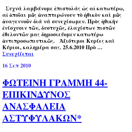
Συχνὰ λαμβάνομε ἐπιστολὰς ὡς αἱ κατωτέρω,
αἱ ὁποῖαι μᾶς ἀναπτερώνουν τὸ ἠθικὸν καὶ μᾶς
ἀναγεννοῦν διὰ νὰ συνεχίσωμεν. Πρὸς ἠθικὴν
ἐνίσχυσιν τῶν, δυστυχῶς, ἐλαχίστων πιστῶν
ἐθελοντῶν μας δημοσιεύομεν κατωτέρω
ἀντιπροσωπευτικῶς. Ἀξιότιμοι Κυρίες καὶ
Κύριοι, καλημέρα σας. 25.6.2010 Πρὸ …
Συνεχίζεται
16
Σεπ 2010
ΦΩΤΕΙΝΗ ΓΡΑΜΜΗ 44-
ΕΠΙΚΙΝΔΥΝΟΣ
ΑΝΑΣΦΑΛΕΙΑ
ΑΣΤΥΦΥΛΑΚΩΝ*