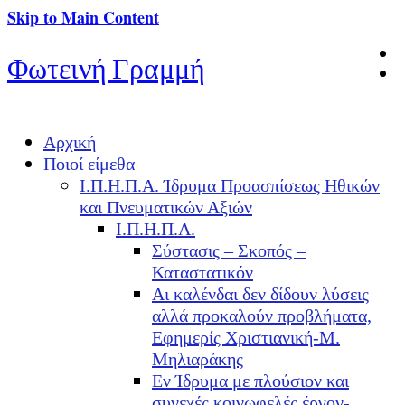
Skip to Main Content
Φωτεινή Γραμμή
Αρχική
Ποιοί είμεθα
Ι.Π.Η.Π.Α. Ίδρυμα Προασπίσεως Ηθικών
και Πνευματικών Αξιών
Ι.Π.Η.Π.Α.
Σύστασις – Σκοπός –
Καταστατικόν
Αι καλένδαι δεν δίδουν λύσεις
αλλά προκαλούν προβλήματα,
Εφημερίς Χριστιανική-Μ.
Μηλιαράκης
Εν Ίδρυμα με πλούσιον και
συνεχές κοινωφελές έργον-