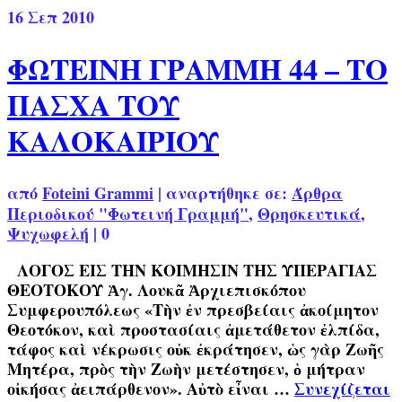
16
Σεπ 2010
ΦΩΤΕΙΝΗ ΓΡΑΜΜΗ 44 – ΤΟ
ΠΑΣΧΑ ΤΟΥ
ΚΑΛΟΚΑΙΡΙΟΥ
από
Foteini Grammi
|
αναρτήθηκε σε:
Άρθρα
Περιοδικού "Φωτεινή Γραμμή"
,
Θρησκευτικά
,
Ψυχωφελή
|
0
ΛΟΓΟΣ ΕΙΣ ΤΗΝ ΚΟΙΜΗΣΙΝ ΤΗΣ ΥΠΕΡΑΓΙΑΣ
ΘΕΟΤΟΚΟΥ Ἁγ. Λουκᾶ Ἀρχιεπισκόπου
Συμφερουπόλεως «Τὴν ἐν πρεσβείαις ἀκοίμητον
Θεοτόκον, καὶ προστασίαις ἀμετάθετον ἐλπίδα,
τάφος καὶ νέκρωσις οὐκ ἐκράτησεν, ὡς γὰρ Ζωῆς
Μητέρα, πρὸς τὴν Ζωὴν μετέστησεν, ὁ μήτραν
οἰκήσας ἀειπάρθενον». Αὐτὸ εἶναι …
Συνεχίζεται