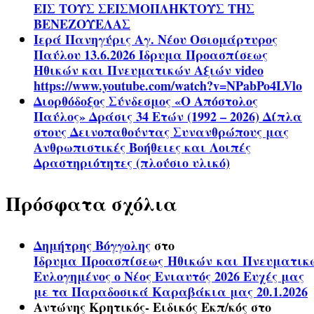
ΕΙΣ ΤΟΥΣ ΣΕΙΣΜΟΠΛΗΚΤΟΥΣ ΤΗΣ
ΒΕΝΕΖΟΥΕΛΑΣ
Ιερά Πανηγύρις Αγ. Νέου Οσιομάρτυρος
Παύλου 13.6.2026 Ίδρυμα Προασπίσεως
Ηθικών και Πνευματικών Αξιών video
https://www.youtube.com/watch?v=NPabPo4LVlo
Διορθόδοξος Σύνδεσμος «Ο Απόστολος
Παύλος» Δράσις 34 Ετών (1992 – 2026) Δίπλα
στους Δεινοπαθούντας Συνανθρώπους μας
Ανθρωπιστικές Βοήθειες και Λοιπές
Δραστηριότητες (πλούσιο υλικό)
Πρόσφατα σχόλια
Δημήτρης Βόγγολης
στο
Ίδρυμα Προασπίσεως Ηθικών και Πνευματικ
Ευλογημένος ο Νέος Ενιαυτός 2026 Ευχές μας
με τα Παραδοσικά Καραβάκια μας 20.1.2026
Αντώνης Κρητικός- Ειδικός Εκπ/κός
στο