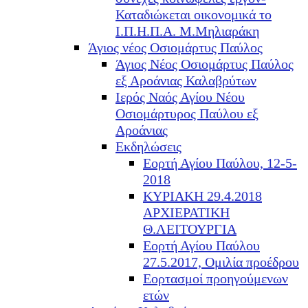
Καταδιώκεται οικονομικά το
Ι.Π.Η.Π.Α. Μ.Μηλιαράκη
Άγιος νέος Οσιομάρτυς Παύλος
Άγιος Νέος Οσιομάρτυς Παύλος
εξ Αροάνιας Καλαβρύτων
Ιερός Ναός Αγίου Νέου
Οσιομάρτυρος Παύλου εξ
Αροάνιας
Εκδηλώσεις
Εορτή Αγίου Παύλου, 12-5-
2018
ΚΥΡΙΑΚΗ 29.4.2018
ΑΡΧΙΕΡΑΤΙΚΗ
Θ.ΛΕΙΤΟΥΡΓΙΑ
Εορτή Αγίου Παύλου
27.5.2017, Ομιλία προέδρου
Εορτασμοί προηγούμενων
ετών