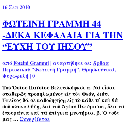
16
Σεπ 2010
ΦΩΤΕΙΝΗ ΓΡΑΜΜΗ 44
-ΔΕΚΑ ΚΕΦΑΛΑΙΑ ΓΙΑ ΤΗΝ
“ΕΥΧΗ ΤΟΥ ΙΗΣΟΥ”
από
Foteini Grammi
|
αναρτήθηκε σε:
Άρθρα
Περιοδικού "Φωτεινή Γραμμή"
,
Θρησκευτικά
,
Ψυχωφελή
|
0
Τοῦ Ὁσίου Παϊσίου Βελιτσκόφκσι α. Νὰ εἶσαι
σταθερῶς προσηλωμένος εἰς τὸν Θεόν, διότι
Ἐκεῖνος θὰ σὲ καθοδηγήσῃ εἰς τὸ κάθε τί καὶ θὰ
σοῦ ἀποκαλύψῃ, διὰ τοῦ Ἁγίου Πνεύματος, ὅλα τὰ
ἐπουράνια καὶ τὰ ἐπίγεια μυστήρια. β. Ὁ νοῦς
μας …
Συνεχίζεται