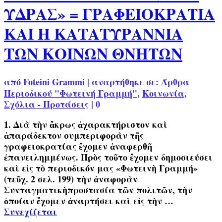
ΥΔΡΑΣ» = ΓΡΑΦΕΙΟΚΡΑΤΙΑ
ΚΑΙ Η ΚΑΤΑΤΥΡΑΝΝΙΑ
ΤΩΝ ΚΟΙΝΩΝ ΘΝΗΤΩΝ
από
Foteini Grammi
|
αναρτήθηκε σε:
Άρθρα
Περιοδικού "Φωτεινή Γραμμή"
,
Κοινωνία
,
Σχόλια - Προτάσεις
|
0
1. Διὰ τὴν ἄκρως ἀχαρακτήριστον καὶ
ἀπαράδεκτον συμπεριφορὰν τῆς
γραφειοκρατίας ἔχομεν ἀναφερθῆ
ἐπανειλημμένως. Πρὸς τοῦτο ἔχομεν δημοσιεύσει
καὶ εἰς τὸ περιοδικόν μας «Φωτεινὴ Γραμμή»
(τεῦχ. 2 σελ. 199) τὴν ἀναφορὰν
Συνταγματικὴπροστασία τῶν πολιτῶν, τὴν
ὁποίαν ἔχομεν ἀναρτήσει καὶ εἰς τὴν …
Συνεχίζεται