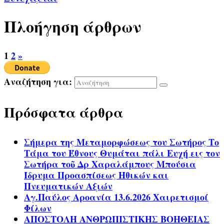
Πλοήγηση άρθρων
1
2
»
Αναζήτηση για:
Πρόσφατα άρθρα
Σήμερα της Μεταμορφώσεως του Σωτήρος Το
Τάμα του Έθνους Θυμάται πάλι Ευχή εις τον
Σωτήρα τοῦ Δρ Χαραλάμπους Μπούσια
Ίδρυμα Προασπίσεως Ηθικών και
Πνευματικών Αξιών
Αγ.Παύλος Αροανία 13.6.2026 Χαιρετισμοί
Φίλων
ΑΠΟΣΤΟΛΗ ΑΝΘΡΩΠΙΣΤΙΚΗΣ ΒΟΗΘΕΙΑΣ