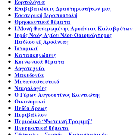
Εορτολόγια
Επιβεβαιώσεις Δραστηριοτήτων μας
Εσωτερική Ιεραποστολή
Θρησκευτικά θέματα
Ι.Μονή Φανερωμένης Αροάνιας Καλαβρύτων
Ιερός Ναός Αγίου Νέου Οσιομάρτυρος
Παύλου εξ Αροάνιας
Ιστορικά
Κατασκηνώσεις
Κοινωνικά θέματα
Λογοτεχνία
Μακεδονία
Μεταναστευτικό
Νεκρολογίες
Ο Γέρων Αυγουστίνος Καντιώτης
Οικονομικά
Πεδίο Άρεως
Περιβάλλον
Περιοδικό “Φωτεινή Γραμμή”
Πνευματικά θέματα
Σύστασις – Σκοπός – Καταστατικόν