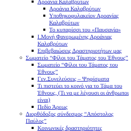
Αροάνια Καλαβρύτων
Αροάνια Καλαβρύτων
Υποθηκοφυλακείον Αροανίας
Καλαβρύτων
Το κυπαρίσσι του «Παυσανία»
Ι.Μονή Φανερωμένης Αροάνιας
Καλαβρύτων
Επιβεβαιώσεις Δραστηριοτήτων μας
Σωματείο “Φίλοι του Τάματος του Έθνους”
Σωματείο “Φίλοι του Τάματος του
Έθνους”
Γεν.Συνελεύσεις – Ψηφίσματα
Τι πιστεύει το κοινό για το Τάμα του
Έθνους, (Τι να με λέγουσι οι άνθρωποι
είναι)
Πεδίο Άρεως
Διορθόδοξος σύνδεσμος “Απόστολος
Παύλος”
Κοινωνικές δραστηριότητες