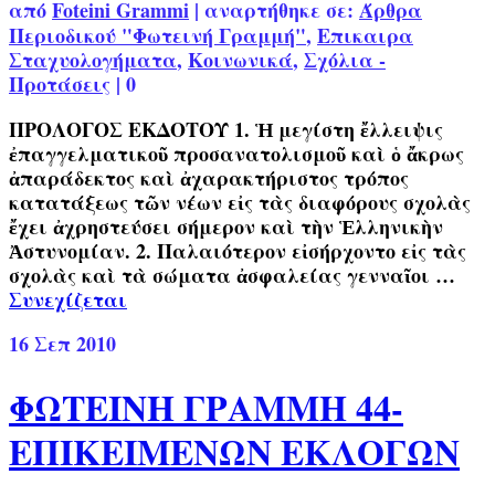
από
Foteini Grammi
|
αναρτήθηκε σε:
Άρθρα
Περιοδικού "Φωτεινή Γραμμή"
,
Επικαιρα
Σταχυολογήματα
,
Κοινωνικά
,
Σχόλια -
Προτάσεις
|
0
ΠΡΟΛΟΓΟΣ ΕΚΔΟΤΟΥ 1. Ἡ μεγίστη ἔλλειψις
ἐπαγγελματικοῦ προσανατολισμοῦ καὶ ὁ ἄκρως
ἀπαράδεκτος καὶ ἀχαρακτήριστος τρόπος
κατατάξεως τῶν νέων εἰς τὰς διαφόρους σχολὰς
ἔχει ἀχρηστεύσει σήμερον καὶ τὴν Ἑλληνικὴν
Ἀστυνομίαν. 2. Παλαιότερον εἰσήρχοντο εἰς τὰς
σχολὰς καὶ τὰ σώματα ἀσφαλείας γενναῖοι …
Συνεχίζεται
16
Σεπ 2010
ΦΩΤΕΙΝΗ ΓΡΑΜΜΗ 44-
ΕΠΙΚΕΙΜΕΝΩΝ ΕΚΛΟΓΩΝ