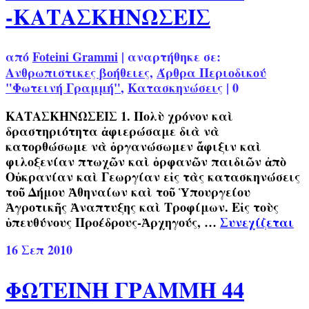
-ΚΑΤΑΣΚΗΝΩΣΕΙΣ
από
Foteini Grammi
|
αναρτήθηκε σε:
Ανθρωπιστικες βοήθειες
,
Άρθρα Περιοδικού
"Φωτεινή Γραμμή"
,
Κατασκηνώσεις
|
0
ΚΑΤΑΣΚΗΝΩΣΕΙΣ 1. Πολὺ χρόνον καὶ
δραστηριότητα ἀφιερώσαμε διὰ νὰ
κατορθώσωμε νὰ ὀργανώσωμεν ἄφιξιν καὶ
φιλοξενίαν πτωχῶν καὶ ὀρφανῶν παιδιῶν ἀπὸ
Οὐκρανίαν καὶ Γεωργίαν εἰς τὰς κατασκηνώσεις
τοῦ Δήμου Ἀθηναίων καὶ τοῦ Ὑπουργείου
Ἀγροτικῆς Ἀναπτυξης καὶ Τροφίμων. Εἰς τοὺς
ὑπευθύνους Προέδρους-Ἀρχηγούς, …
Συνεχίζεται
16
Σεπ 2010
ΦΩΤΕΙΝΗ ΓΡΑΜΜΗ 44