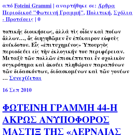
από
Foteini Grammi
|
αναρτήθηκε σε:
Άρθρα
Περιοδικού "Φωτεινή Γραμμή"
,
Πολιτική
,
Σχόλια
- Προτάσεις
|
0
τοπικῆς διοικήσεως, ἀλλὰ τὶς οἶδεν καὶ ποίων
ἄλλων…, ἄς διηγηθῶμεν ἕν ἐπίκαιρον εὐφυὲς
ἀνέκδοτον. Εἷς «ἐπιτυχημένος» Ὑπουργὸς
περιοδεύει εἰς τὴν ἐκλογικήν του περιφέρειαν.
Μεταξὺ τῶν πολλῶν ἐπισκέπτεται ἕν σχολικὸν
συγκρότημα καὶ ἀκούει πληθώραν παραπόνων
τῶν διδασκόντων, διδασκομένων καὶ τῶν γονέων
…
Συνεχίζεται
16
Σεπ 2010
ΦΩΤΕΙΝΗ ΓΡΑΜΜΗ 44-Η
ΑΚΡΩΣ ΑΝΥΠΟΦΟΡΟΣ
ΜΑΣΤΙΞ ΤΗΣ «ΛΕΡΝΑΙΑΣ