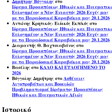
Δημήτρης Βόγγολης
στο
Ίδρυμα Προασπίσεως Ηθικών και Πνευματικ
Ευλογημένος ο Νέος Ενιαυτός 2026 Ευχές μας
με τα Παραδοσικά Καραβάκια μας 20.1.2026
Αντώνης Κρητικός- Ειδικός Εκπ/κός
στο
Ίδρυμα Προασπίσεως Ηθικών και Πνευματικ
Ευλογημένος ο Νέος Ενιαυτός 2026 Ευχές μας
με τα Παραδοσικά Καραβάκια μας 20.1.2026
Διαμαντής Θ. Βαχτσιαβάνος
στο
Ίδρυμα Προασπίσεως Ηθικών και Πνευματικ
Ευλογημένος ο Νέος Ενιαυτός 2026 Ευχές μας
με τα Παραδοσικά Καραβάκια μας 20.1.2026
Βασίλης
στο
ΚΑΛΟ ΚΑΙ ΕΥΛΟΓΗΜΕΝΟ ΤΟ
2026
Βόγγολης Δημήτρης
στο
Ασθένειες
Αιγοπροβάτων και Βοοειδών
Προβληματισμοί Ιδρύματος Προασπίσεως
Ηθικών και Πνευματικών Αξιών
Ιστορικό