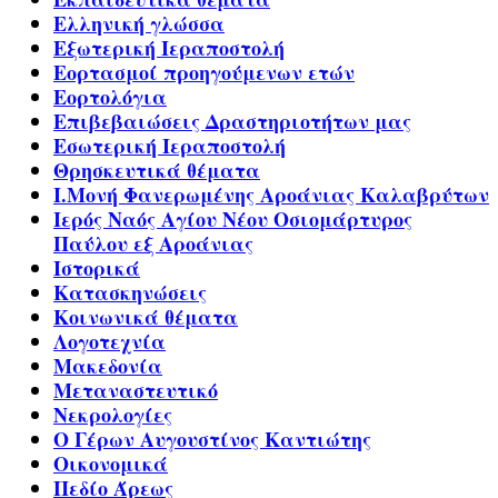
Ελληνική γλώσσα
Εξωτερική Ιεραποστολή
Εορτασμοί προηγούμενων ετών
Εορτολόγια
Επιβεβαιώσεις Δραστηριοτήτων μας
Εσωτερική Ιεραποστολή
Θρησκευτικά θέματα
Ι.Μονή Φανερωμένης Αροάνιας Καλαβρύτων
Ιερός Ναός Αγίου Νέου Οσιομάρτυρος
Παύλου εξ Αροάνιας
Ιστορικά
Κατασκηνώσεις
Κοινωνικά θέματα
Λογοτεχνία
Μακεδονία
Μεταναστευτικό
Νεκρολογίες
Ο Γέρων Αυγουστίνος Καντιώτης
Οικονομικά
Πεδίο Άρεως