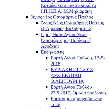
Καταδιώκεται οικονομικά το
Ι.Π.Η.Π.Α. Μ.Μηλιαράκη
Άγιος νέος Οσιομάρτυς Παύλος
Άγιος Νέος Οσιομάρτυς Παύλος
εξ Αροάνιας Καλαβρύτων
Ιερός Ναός Αγίου Νέου
Οσιομάρτυρος Παύλου εξ
Αροάνιας
Εκδηλώσεις
Εορτή Αγίου Παύλου, 12-5-
2018
ΚΥΡΙΑΚΗ 29.4.2018
ΑΡΧΙΕΡΑΤΙΚΗ
Θ.ΛΕΙΤΟΥΡΓΙΑ
Εορτή Αγίου Παύλου
27.5.2017, Ομιλία προέδρου
Εορτασμοί προηγούμενων
ετών