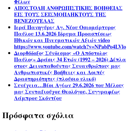
Φίλων
ΑΠΟΣΤΟΛΗ ΑΝΘΡΩΠΙΣΤΙΚΗΣ ΒΟΗΘΕΙΑΣ
ΕΙΣ ΤΟΥΣ ΣΕΙΣΜΟΠΛΗΚΤΟΥΣ ΤΗΣ
ΒΕΝΕΖΟΥΕΛΑΣ
Ιερά Πανηγύρις Αγ. Νέου Οσιομάρτυρος
Παύλου 13.6.2026 Ίδρυμα Προασπίσεως
Ηθικών και Πνευματικών Αξιών video
https://www.youtube.com/watch?v=NPabPo4LVlo
Διορθόδοξος Σύνδεσμος «Ο Απόστολος
Παύλος» Δράσις 34 Ετών (1992 – 2026) Δίπλα
στους Δεινοπαθούντας Συνανθρώπους μας
Ανθρωπιστικές Βοήθειες και Λοιπές
Δραστηριότητες (πλούσιο υλικό)
Συνέχεια…Βίοι Αγίων 29.6.2026 του Μέλους
μας Συνταξιούχου Θεολόγου, Συγγραφέως
Λάμπρου Σκόντζου
Πρόσφατα σχόλια