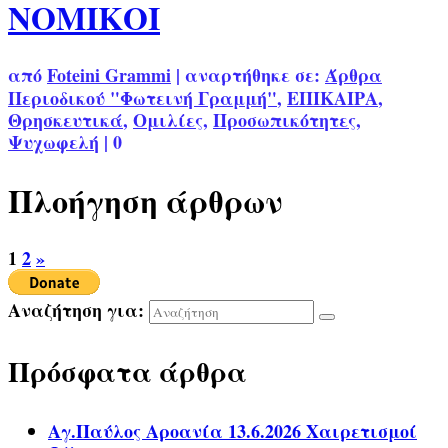
ΝΟΜΙΚΟΙ
από
Foteini Grammi
|
αναρτήθηκε σε:
Άρθρα
Περιοδικού "Φωτεινή Γραμμή"
,
ΕΠΙΚΑΙΡΑ
,
Θρησκευτικά
,
Ομιλίες
,
Προσωπικότητες
,
Ψυχωφελή
|
0
Πλοήγηση άρθρων
1
2
»
Αναζήτηση για:
Πρόσφατα άρθρα
Αγ.Παύλος Αροανία 13.6.2026 Χαιρετισμοί