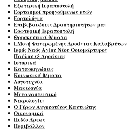
Εξωτερική Ιεραποστολή
Εορτασμοί προηγούμενων ετών
Εορτολόγια
Επιβεβαιώσεις Δραστηριοτήτων μας
Εσωτερική Ιεραποστολή
Θρησκευτικά θέματα
Ι.Μονή Φανερωμένης Αροάνιας Καλαβρύτων
Ιερός Ναός Αγίου Νέου Οσιομάρτυρος
Παύλου εξ Αροάνιας
Ιστορικά
Κατασκηνώσεις
Κοινωνικά θέματα
Λογοτεχνία
Μακεδονία
Μεταναστευτικό
Νεκρολογίες
Ο Γέρων Αυγουστίνος Καντιώτης
Οικονομικά
Πεδίο Άρεως
Περιβάλλον