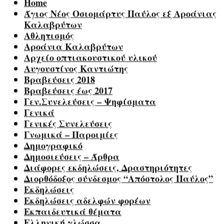
Home
Άγιος Νέος Οσιομάρτυς Παύλος εξ Αροάνιας
Καλαβρύτων
Αθλητισμός
Αροάνια Καλαβρύτων
Αρχείο οπτιακουστικού υλικού
Αυγουστίνος Καντιώτης
Βραβεύσεις 2018
Βραβεύσεις έως 2017
Γεν.Συνελεύσεις – Ψηφίσματα
Γενικά
Γενικές Συνελεύσεις
Γνωμικά – Παροιμίες
Δημογραφικό
Δημοσιεύσεις – Άρθρα
Διάφορες εκδηλώσεις, Δραστηριότητες
Διορθόδοξος σύνδεσμος “Απόστολος Παύλος”
Εκδηλώσεις
Εκδηλώσεις αδελφών φορέων
Εκπαιδευτικά θέματα
Ελληνική γλώσσα