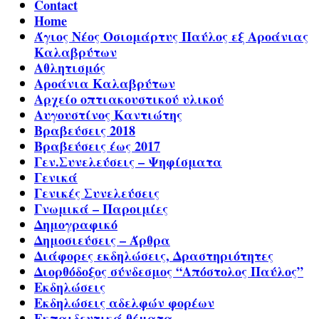
Contact
Home
Άγιος Νέος Οσιομάρτυς Παύλος εξ Αροάνιας
Καλαβρύτων
Αθλητισμός
Αροάνια Καλαβρύτων
Αρχείο οπτιακουστικού υλικού
Αυγουστίνος Καντιώτης
Βραβεύσεις 2018
Βραβεύσεις έως 2017
Γεν.Συνελεύσεις – Ψηφίσματα
Γενικά
Γενικές Συνελεύσεις
Γνωμικά – Παροιμίες
Δημογραφικό
Δημοσιεύσεις – Άρθρα
Διάφορες εκδηλώσεις, Δραστηριότητες
Διορθόδοξος σύνδεσμος “Απόστολος Παύλος”
Εκδηλώσεις
Εκδηλώσεις αδελφών φορέων
Εκπαιδευτικά θέματα