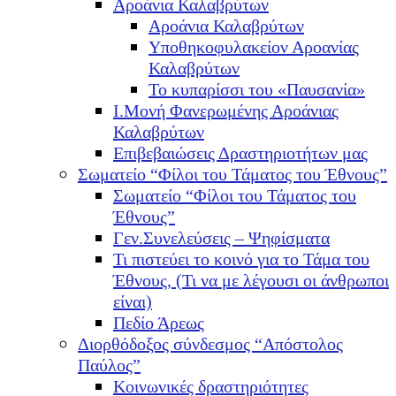
Αροάνια Καλαβρύτων
Αροάνια Καλαβρύτων
Υποθηκοφυλακείον Αροανίας
Καλαβρύτων
Το κυπαρίσσι του «Παυσανία»
Ι.Μονή Φανερωμένης Αροάνιας
Καλαβρύτων
Επιβεβαιώσεις Δραστηριοτήτων μας
Σωματείο “Φίλοι του Τάματος του Έθνους”
Σωματείο “Φίλοι του Τάματος του
Έθνους”
Γεν.Συνελεύσεις – Ψηφίσματα
Τι πιστεύει το κοινό για το Τάμα του
Έθνους, (Τι να με λέγουσι οι άνθρωποι
είναι)
Πεδίο Άρεως
Διορθόδοξος σύνδεσμος “Απόστολος
Παύλος”
Κοινωνικές δραστηριότητες