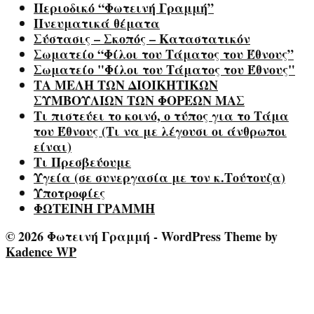
Περιοδικό “Φωτεινή Γραμμή”
Πνευματικά θέματα
Σύστασις – Σκοπός – Καταστατικόν
Σωματείο “Φίλοι του Τάματος του Έθνους”
Σωματείο "Φίλοι του Τάματος του Έθνους"
ΤΑ ΜΕΛΗ ΤΩΝ ΔΙΟΙΚΗΤΙΚΩΝ
ΣΥΜΒΟΥΛΙΩΝ ΤΩΝ ΦΟΡΕΩΝ ΜΑΣ
Τι πιστεύει το κοινό, ο τύπος για το Τάμα
του Έθνους (Τι να με λέγουσι οι άνθρωποι
είναι)
Τι Πρεσβεύουμε
Υγεία (σε συνεργασία με τον κ.Τούτουζα)
Υποτροφίες
ΦΩΤΕΙΝΗ ΓΡΑΜΜΗ
© 2026 Φωτεινή Γραμμή - WordPress Theme by
Kadence WP