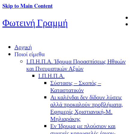
Skip to Main Content
Φωτεινή Γραμμή
Αρχική
Ποιοί είμεθα
Ι.Π.Η.Π.Α. Ίδρυμα Προασπίσεως Ηθικών
και Πνευματικών Αξιών
Ι.Π.Η.Π.Α.
Σύστασις – Σκοπός –
Καταστατικόν
Αι καλένδαι δεν δίδουν λύσεις
αλλά προκαλούν προβλήματα,
Εφημερίς Χριστιανική-Μ.
Μηλιαράκης
Εν Ίδρυμα με πλούσιον και
συνεχές κοινωφελές έργον-