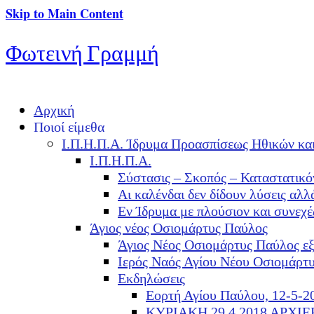
Skip to Main Content
Φωτεινή Γραμμή
Αρχική
Ποιοί είμεθα
Ι.Π.Η.Π.Α. Ίδρυμα Προασπίσεως Ηθικών κα
Ι.Π.Η.Π.Α.
Σύστασις – Σκοπός – Καταστατικό
Αι καλένδαι δεν δίδουν λύσεις α
Εν Ίδρυμα με πλούσιον και συνεχ
Άγιος νέος Οσιομάρτυς Παύλος
Άγιος Νέος Οσιομάρτυς Παύλος ε
Ιερός Ναός Αγίου Νέου Οσιομάρτ
Εκδηλώσεις
Εορτή Αγίου Παύλου, 12-5-2
ΚΥΡΙΑΚΗ 29.4.2018 ΑΡΧΙ