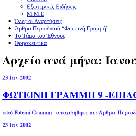
Εξωτερικές Ειδήσεις
Μ.Μ.Ε
Όλες οι Αναρτήσεις
Άρθρα Περιοδικού “Φωτεινή Γραμμή”
Το Τάμα του Έθνους
Θρησκευτικά
Αρχείο ανά μήνα: Ιανου
23
Ιαν 2002
ΦΩΤΕΙΝΗ ΓΡΑΜΜΗ 9 -ΕΠΙ
από
Foteini Grammi
|
αναρτήθηκε σε:
Άρθρα Περιοδ
23
Ιαν 2002