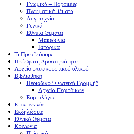
Γνωμικά – Παροιμίες
Πνευματικά θέματα
Λογοτεχνία
Γενικά
Εθνικά Θέματα
Μακεδονία
Ιστορικά
Τι Πρεσβεύουμε
Πρόσφατη Δραστηριότητα
Αρχείο οπτιακουστικού υλικού
Βιβλιοθήκη
Περιοδικό “Φωτεινή Γραμμή”
Αρχείο Περιοδικών
Εορτολόγια
Επικοινωνία
Εκδηλώσεις
Εθνικά Θέματα
Κοινωνία
Πολιτική