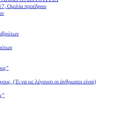
17, Ομιλία προέδρου
ών
αβρύτων
ρύτων
ους”
νους, (Τι να με λέγουσι οι άνθρωποι είναι)
ς”