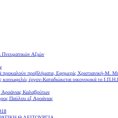
ι Πνευματικών Αξιών
ν
λλά προκαλούν προβλήματα, Εφημερίς Χριστιανική-Μ. Μ
ές κοινωφελές έργον-Καταδιώκεται οικονομικά το Ι.Π.
ξ Αροάνιας Καλαβρύτων
υρος Παύλου εξ Αροάνιας
018
ΕΡΑΤΙΚΗ Θ.ΛΕΙΤΟΥΡΓΙΑ