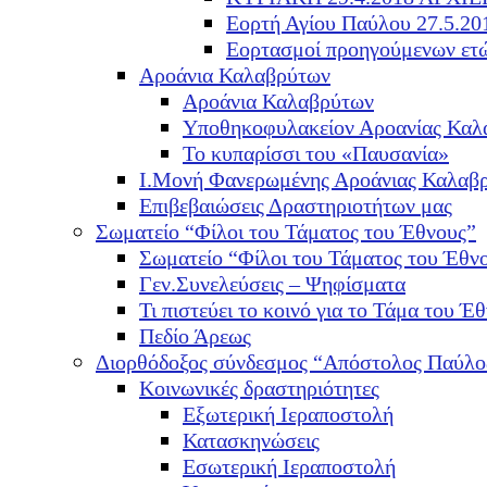
Εορτή Αγίου Παύλου 27.5.20
Εορτασμοί προηγούμενων ετ
Αροάνια Καλαβρύτων
Αροάνια Καλαβρύτων
Υποθηκοφυλακείον Αροανίας Καλ
Το κυπαρίσσι του «Παυσανία»
Ι.Μονή Φανερωμένης Αροάνιας Καλαβ
Επιβεβαιώσεις Δραστηριοτήτων μας
Σωματείο “Φίλοι του Τάματος του Έθνους”
Σωματείο “Φίλοι του Τάματος του Έθν
Γεν.Συνελεύσεις – Ψηφίσματα
Τι πιστεύει το κοινό για το Τάμα του Έθ
Πεδίο Άρεως
Διορθόδοξος σύνδεσμος “Απόστολος Παύλο
Κοινωνικές δραστηριότητες
Εξωτερική Ιεραποστολή
Κατασκηνώσεις
Εσωτερική Ιεραποστολή