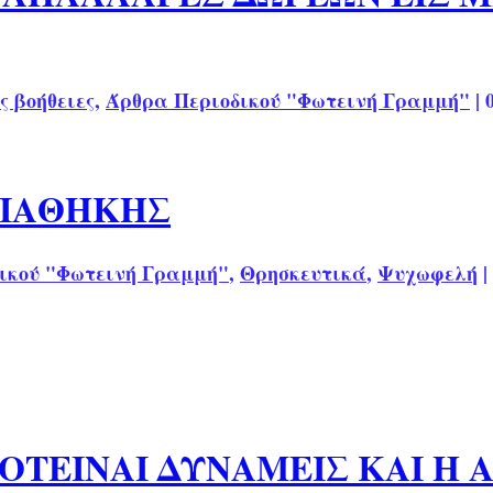
ς βοήθειες
,
Άρθρα Περιοδικού "Φωτεινή Γραμμή"
|
ΔΙΑΘΗΚΗΣ
ικού "Φωτεινή Γραμμή"
,
Θρησκευτικά
,
Ψυχωφελή
|
ΚΟΤΕΙΝΑΙ ΔΥΝΑΜΕΙΣ ΚΑΙ Η