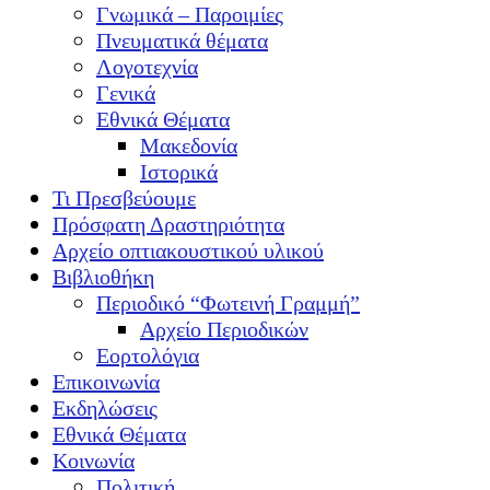
Γνωμικά – Παροιμίες
Πνευματικά θέματα
Λογοτεχνία
Γενικά
Εθνικά Θέματα
Μακεδονία
Ιστορικά
Τι Πρεσβεύουμε
Πρόσφατη Δραστηριότητα
Αρχείο οπτιακουστικού υλικού
Βιβλιοθήκη
Περιοδικό “Φωτεινή Γραμμή”
Αρχείο Περιοδικών
Εορτολόγια
Επικοινωνία
Εκδηλώσεις
Εθνικά Θέματα
Κοινωνία
Πολιτική