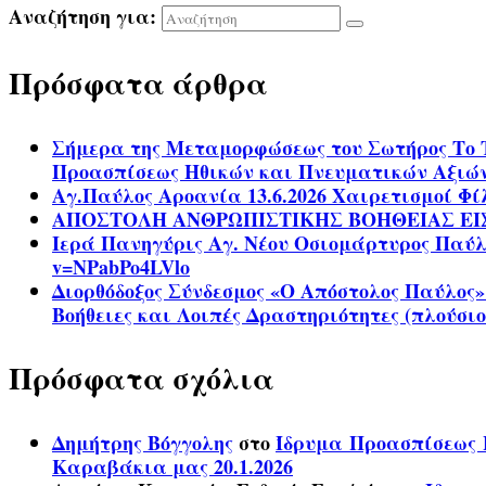
Αναζήτηση για:
Πρόσφατα άρθρα
Σήμερα της Μεταμορφώσεως του Σωτήρος Το 
Προασπίσεως Ηθικών και Πνευματικών Αξιώ
Αγ.Παύλος Αροανία 13.6.2026 Χαιρετισμοί Φ
ΑΠΟΣΤΟΛΗ ΑΝΘΡΩΠΙΣΤΙΚΗΣ ΒΟΗΘΕΙΑΣ ΕΙ
Ιερά Πανηγύρις Αγ. Νέου Οσιομάρτυρος Παύλου
v=NPabPo4LVlo
Διορθόδοξος Σύνδεσμος «Ο Απόστολος Παύλος»
Βοήθειες και Λοιπές Δραστηριότητες (πλούσιο
Πρόσφατα σχόλια
Δημήτρης Βόγγολης
στο
Ίδρυμα Προασπίσεως Η
Καραβάκια μας 20.1.2026