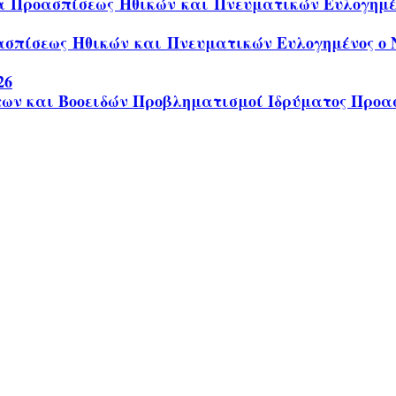
α Προασπίσεως Ηθικών και Πνευματικών Ευλογημένο
σπίσεως Ηθικών και Πνευματικών Ευλογημένος ο Ν
26
των και Βοοειδών Προβληματισμοί Ιδρύματος Προα