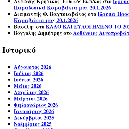
Αντώνης Κρητικός- Ειδικός Εκπ/κός
στο
Ίδρυμ
Παραδοσικά Καραβάκια μας 20.1.2026
Διαμαντής Θ. Βαχτσιαβάνος
στο
Ίδρυμα Προα
Καραβάκια μας 20.1.2026
Βασίλης
στο
ΚΑΛΟ ΚΑΙ ΕΥΛΟΓΗΜΕΝΟ ΤΟ 20
Βόγγολης Δημήτρης
στο
Ασθένειες Αιγοπροβά
Ιστορικό
Αύγουστος 2026
Ιούλιος 2026
Ιούνιος 2026
Μάιος 2026
Απρίλιος 2026
Μάρτιος 2026
Φεβρουάριος 2026
Ιανουάριος 2026
Δεκέμβριος 2025
Νοέμβριος 2025