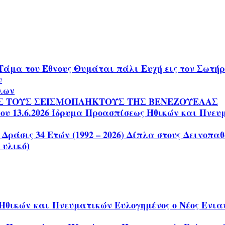
Τάμα του Έθνους Θυμάται πάλι Ευχή εις τον Σωτ
ν
ίλων
Σ ΤΟΥΣ ΣΕΙΣΜΟΠΛΗΚΤΟΥΣ ΤΗΣ ΒΕΝΕΖΟΥΕΛΑΣ
 13.6.2026 Ίδρυμα Προασπίσεως Ηθικών και Πνευματ
 Δράσις 34 Ετών (1992 – 2026) Δίπλα στους Δεινοπ
 υλικό)
θικών και Πνευματικών Ευλογημένος ο Νέος Ενιαυ