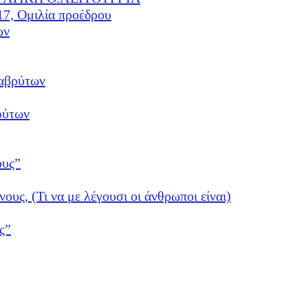
17, Ομιλία προέδρου
ών
αβρύτων
ρύτων
ους”
νους, (Τι να με λέγουσι οι άνθρωποι είναι)
ς”