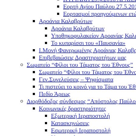
Εορτή Αγίου Παύλου 27.5.20
Εορτασμοί προηγούμενων ετ
Αροάνια Καλαβρύτων
Αροάνια Καλαβρύτων
Υποθηκοφυλακείον Αροανίας Καλ
Το κυπαρίσσι του «Παυσανία»
Ι.Μονή Φανερωμένης Αροάνιας Καλαβ
Επιβεβαιώσεις Δραστηριοτήτων μας
Σωματείο “Φίλοι του Τάματος του Έθνους”
Σωματείο “Φίλοι του Τάματος του Έθν
Γεν.Συνελεύσεις – Ψηφίσματα
Τι πιστεύει το κοινό για το Τάμα του Έθ
Πεδίο Άρεως
Διορθόδοξος σύνδεσμος “Απόστολος Παύλο
Κοινωνικές δραστηριότητες
Εξωτερική Ιεραποστολή
Κατασκηνώσεις
Εσωτερική Ιεραποστολή