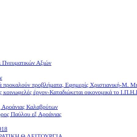
ι Πνευματικών Αξιών
ν
λλά προκαλούν προβλήματα, Εφημερίς Χριστιανική-Μ. Μ
ές κοινωφελές έργον-Καταδιώκεται οικονομικά το Ι.Π.
ξ Αροάνιας Καλαβρύτων
υρος Παύλου εξ Αροάνιας
018
ΕΡΑΤΙΚΗ Θ.ΛΕΙΤΟΥΡΓΙΑ