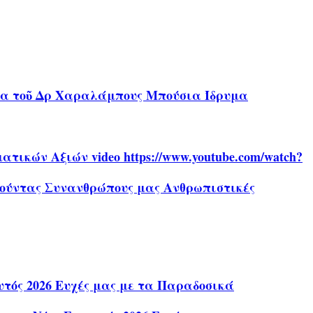
ήρα τοῦ Δρ Χαραλάμπους Μπούσια Ίδρυμα
ικών Αξιών video https://www.youtube.com/watch?
αθούντας Συνανθρώπους μας Ανθρωπιστικές
τός 2026 Ευχές μας με τα Παραδοσικά