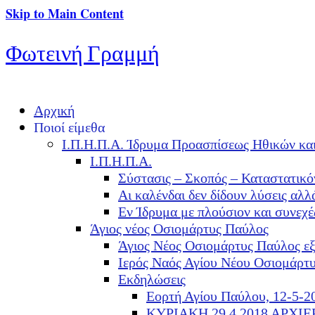
Skip to Main Content
Φωτεινή Γραμμή
Αρχική
Ποιοί είμεθα
Ι.Π.Η.Π.Α. Ίδρυμα Προασπίσεως Ηθικών κα
Ι.Π.Η.Π.Α.
Σύστασις – Σκοπός – Καταστατικό
Αι καλένδαι δεν δίδουν λύσεις α
Εν Ίδρυμα με πλούσιον και συνεχ
Άγιος νέος Οσιομάρτυς Παύλος
Άγιος Νέος Οσιομάρτυς Παύλος ε
Ιερός Ναός Αγίου Νέου Οσιομάρτ
Εκδηλώσεις
Εορτή Αγίου Παύλου, 12-5-2
ΚΥΡΙΑΚΗ 29.4.2018 ΑΡΧΙ