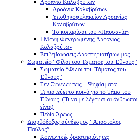
Αροάνια Καλαβρύτων
Αροάνια Καλαβρύτων
Υποθηκοφυλακείον Αροανίας
Καλαβρύτων
Το κυπαρίσσι του «Παυσανία»
Ι.Μονή Φανερωμένης Αροάνιας
Καλαβρύτων
Επιβεβαιώσεις Δραστηριοτήτων μας
Σωματείο “Φίλοι του Τάματος του Έθνους”
Σωματείο “Φίλοι του Τάματος του
Έθνους”
Γεν.Συνελεύσεις – Ψηφίσματα
Τι πιστεύει το κοινό για το Τάμα του
Έθνους, (Τι να με λέγουσι οι άνθρωποι
είναι)
Πεδίο Άρεως
Διορθόδοξος σύνδεσμος “Απόστολος
Παύλος”
Κοινωνικές δραστηριότητες