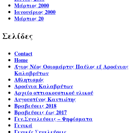
Μάρτιος 2000
Ιανουάριος 2000
Μάρτιος 20
Σελίδες
Contact
Home
Άγιος Νέος Οσιομάρτυς Παύλος εξ Αροάνιας
Καλαβρύτων
Αθλητισμός
Αροάνια Καλαβρύτων
Αρχείο οπτιακουστικού υλικού
Αυγουστίνος Καντιώτης
Βραβεύσεις 2018
Βραβεύσεις έως 2017
Γεν.Συνελεύσεις – Ψηφίσματα
Γενικά
Γενικές Συνελεύσεις