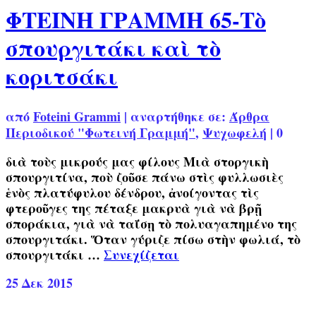
ΦΤΕΙΝΗ ΓΡΑΜΜΗ 65-Τὸ
σπουργιτάκι καὶ τὸ
κοριτσάκι
από
Foteini Grammi
|
αναρτήθηκε σε:
Άρθρα
Περιοδικού "Φωτεινή Γραμμή"
,
Ψυχωφελή
|
0
διὰ τοὺς μικρούς μας φίλους Μιὰ στοργικὴ
σπουργιτίνα, ποὺ ζοῦσε πάνω στὶς φυλλωσιὲς
ἑνὸς πλατύφυλου δένδρου, ἀνοίγοντας τὶς
φτεροῦγες της πέταξε μακρυὰ γιὰ νὰ βρῇ
σποράκια, γιὰ νὰ ταΐσῃ τὸ πολυαγαπημένο της
σπουργιτάκι. Ὅταν γύριζε πίσω στὴν φωλιά, τὸ
σπουργιτάκι …
Συνεχίζεται
25
Δεκ 2015