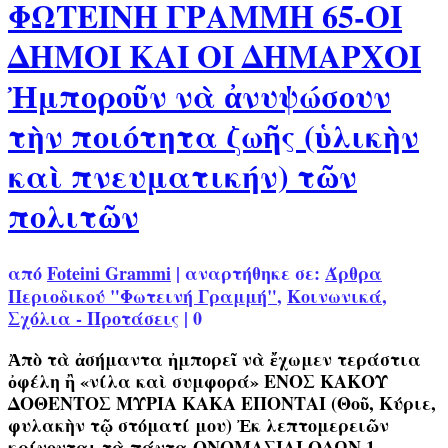
ΦΩΤΕΙΝΗ ΓΡΑΜΜΗ 65-ΟΙ
ΔΗΜΟΙ ΚΑΙ ΟΙ ΔΗΜΑΡΧΟΙ
Ἠμποροῦν νὰ ἀνυψώσουν
τὴν ποιότητα ζωῆς (ὑλικὴν
καὶ πνευματικήν) τῶν
πολιτῶν
από
Foteini Grammi
|
αναρτήθηκε σε:
Άρθρα
Περιοδικού "Φωτεινή Γραμμή"
,
Κοινωνικά
,
Σχόλια - Προτάσεις
|
0
Ἀπὸ τὰ ἀσήμαντα ἠμπορεῖ νὰ ἔχωμεν τεράστια
ὀφέλη ἢ «νίλα καὶ συμφορά» ΕΝΟΣ ΚΑΚΟΥ
ΔΟΘΕΝΤΟΣ ΜΥΡΙΑ ΚΑΚΑ ΕΠΟΝΤΑΙ (Θοῦ, Κύριε,
φυλακὴν τῷ στόματί μου) Ἐκ λεπτομερειῶν
κρίνονται τὰ πάντα ΟΝΟΜΑΣΙΑΙ ΟΔΩΝ 1.