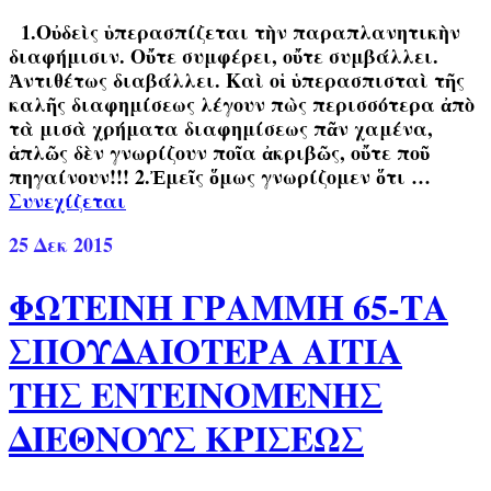
1.Οὐδεὶς ὑπερασπίζεται τὴν παραπλανητικὴν
διαφήμισιν. Οὔτε συμφέρει, οὔτε συμβάλλει.
Ἀντιθέτως διαβάλλει. Καὶ οἱ ὑπερασπισταὶ τῆς
καλῆς διαφημίσεως λέγουν πὼς περισσότερα ἀπὸ
τὰ μισὰ χρήματα διαφημίσεως πᾶν χαμένα,
ἁπλῶς δὲν γνωρίζουν ποῖα ἀκριβῶς, οὔτε ποῦ
πηγαίνουν!!! 2.Ἐμεῖς ὅμως γνωρίζομεν ὅτι …
Συνεχίζεται
25
Δεκ 2015
ΦΩΤΕΙΝΗ ΓΡΑΜΜΗ 65-ΤΑ
ΣΠΟΥΔΑΙΟΤΕΡΑ ΑΙΤΙΑ
ΤΗΣ ΕΝΤΕΙΝΟΜΕΝΗΣ
ΔΙΕΘΝΟΥΣ ΚΡΙΣEΩΣ