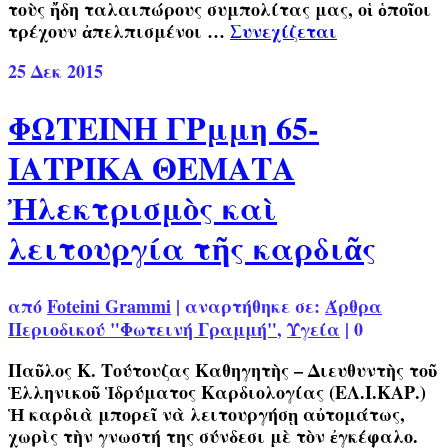
τοὺς ἤδη ταλαιπώρους συμπολίτας μας, οἱ ὁποῖοι
τρέχουν ἀπελπισμένοι …
Συνεχίζεται
25
Δεκ 2015
ΦΩΤΕΙΝΗ ΓΡμμη 65-
ΙΑΤΡΙΚΑ ΘΕΜΑΤΑ
Ἠλεκτρισμὸς καὶ
λειτουργία τῆς καρδιᾶς
από
Foteini Grammi
|
αναρτήθηκε σε:
Άρθρα
Περιοδικού "Φωτεινή Γραμμή"
,
Υγεία
|
0
Παῦλος Κ. Τούτουζας Καθηγητὴς – Διευθυντὴς τοῦ
Ἑλληνικοῦ Ἱδρύματος Καρδιολογίας (ΕΛ.Ι.ΚΑΡ.)
Ἡ καρδιὰ μπορεῖ νὰ λειτουργήσῃ αὐτομάτως,
χωρὶς τὴν γνωστή της σύνδεσι μὲ τὸν ἐγκέφαλο.