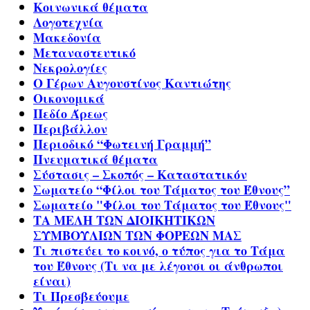
Κοινωνικά θέματα
Λογοτεχνία
Μακεδονία
Μεταναστευτικό
Νεκρολογίες
Ο Γέρων Αυγουστίνος Καντιώτης
Οικονομικά
Πεδίο Άρεως
Περιβάλλον
Περιοδικό “Φωτεινή Γραμμή”
Πνευματικά θέματα
Σύστασις – Σκοπός – Καταστατικόν
Σωματείο “Φίλοι του Τάματος του Έθνους”
Σωματείο "Φίλοι του Τάματος του Έθνους"
ΤΑ ΜΕΛΗ ΤΩΝ ΔΙΟΙΚΗΤΙΚΩΝ
ΣΥΜΒΟΥΛΙΩΝ ΤΩΝ ΦΟΡΕΩΝ ΜΑΣ
Τι πιστεύει το κοινό, ο τύπος για το Τάμα
του Έθνους (Τι να με λέγουσι οι άνθρωποι
είναι)
Τι Πρεσβεύουμε