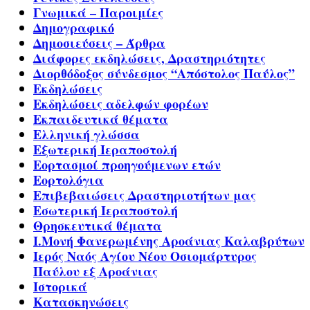
Γνωμικά – Παροιμίες
Δημογραφικό
Δημοσιεύσεις – Άρθρα
Διάφορες εκδηλώσεις, Δραστηριότητες
Διορθόδοξος σύνδεσμος “Απόστολος Παύλος”
Εκδηλώσεις
Εκδηλώσεις αδελφών φορέων
Εκπαιδευτικά θέματα
Ελληνική γλώσσα
Εξωτερική Ιεραποστολή
Εορτασμοί προηγούμενων ετών
Εορτολόγια
Επιβεβαιώσεις Δραστηριοτήτων μας
Εσωτερική Ιεραποστολή
Θρησκευτικά θέματα
Ι.Μονή Φανερωμένης Αροάνιας Καλαβρύτων
Ιερός Ναός Αγίου Νέου Οσιομάρτυρος
Παύλου εξ Αροάνιας
Ιστορικά
Κατασκηνώσεις