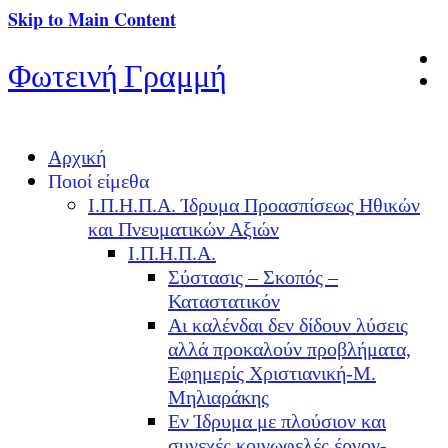
Skip to Main Content
Φωτεινή Γραμμή
Αρχική
Ποιοί είμεθα
Ι.Π.Η.Π.Α. Ίδρυμα Προασπίσεως Ηθικών
και Πνευματικών Αξιών
Ι.Π.Η.Π.Α.
Σύστασις – Σκοπός –
Καταστατικόν
Αι καλένδαι δεν δίδουν λύσεις
αλλά προκαλούν προβλήματα,
Εφημερίς Χριστιανική-Μ.
Μηλιαράκης
Εν Ίδρυμα με πλούσιον και
συνεχές κοινωφελές έργον-