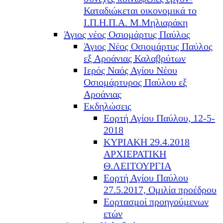
Καταδιώκεται οικονομικά το
Ι.Π.Η.Π.Α. Μ.Μηλιαράκη
Άγιος νέος Οσιομάρτυς Παύλος
Άγιος Νέος Οσιομάρτυς Παύλος
εξ Αροάνιας Καλαβρύτων
Ιερός Ναός Αγίου Νέου
Οσιομάρτυρος Παύλου εξ
Αροάνιας
Εκδηλώσεις
Εορτή Αγίου Παύλου, 12-5-
2018
ΚΥΡΙΑΚΗ 29.4.2018
ΑΡΧΙΕΡΑΤΙΚΗ
Θ.ΛΕΙΤΟΥΡΓΙΑ
Εορτή Αγίου Παύλου
27.5.2017, Ομιλία προέδρου
Εορτασμοί προηγούμενων
ετών