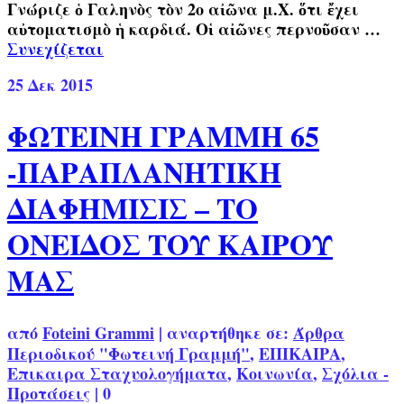
Γνώριζε ὁ Γαληνὸς τὸν 2ο αἰῶνα μ.Χ. ὅτι ἔχει
αὐτοματισμὸ ἡ καρδιά. Οἱ αἰῶνες περνοῦσαν …
Συνεχίζεται
25
Δεκ 2015
ΦΩΤΕΙΝΗ ΓΡΑΜΜΗ 65
-ΠΑΡΑΠΛΑΝΗΤΙΚΗ
ΔΙΑΦΗΜΙΣΙΣ – ΤΟ
ΟΝΕΙΔΟΣ ΤΟΥ ΚΑΙΡΟΥ
ΜΑΣ
από
Foteini Grammi
|
αναρτήθηκε σε:
Άρθρα
Περιοδικού "Φωτεινή Γραμμή"
,
ΕΠΙΚΑΙΡΑ
,
Επικαιρα Σταχυολογήματα
,
Κοινωνία
,
Σχόλια -
Προτάσεις
|
0