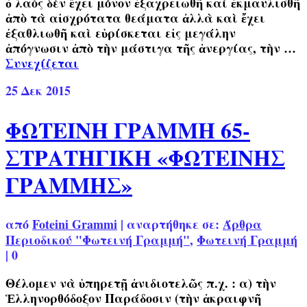
ὁ λαὸς δὲν ἔχει μόνον ἐξαχρειωθῆ καὶ ἐκμαυλισθῆ
ἀπὸ τὰ αἰσχρότατα θεάματα ἀλλὰ καὶ ἔχει
ἐξαθλιωθῆ καὶ εὑρίσκεται εἰς μεγάλην
ἀπόγνωσιν ἀπὸ τὴν μάστιγα τῆς ἀνεργίας, τὴν …
Συνεχίζεται
25
Δεκ 2015
ΦΩΤΕΙΝΗ ΓΡΑΜΜΗ 65-
ΣΤΡΑΤΗΓΙΚΗ «ΦΩΤΕΙΝΗΣ
ΓΡΑΜΜΗΣ»
από
Foteini Grammi
|
αναρτήθηκε σε:
Άρθρα
Περιοδικού "Φωτεινή Γραμμή"
,
Φωτεινή Γραμμή
|
0
Θέλομεν νὰ ὑπηρετῇ ἀνιδιοτελῶς π.χ. : α) τὴν
Ἑλληνορθόδοξον Παράδοσιν (τὴν ἀκραιφνῆ