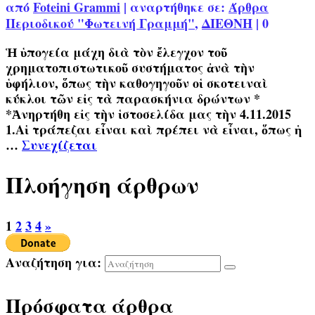
από
Foteini Grammi
|
αναρτήθηκε σε:
Άρθρα
Περιοδικού "Φωτεινή Γραμμή"
,
ΔΙΕΘΝΗ
|
0
Ἡ ὑπογεία μάχη διὰ τὸν ἔλεγχον τοῦ
χρηματοπιστωτικοῦ συστήματος ἀνὰ τὴν
ὑφήλιον, ὅπως τὴν καθογηγοῦν οἱ σκοτειναὶ
κύκλοι τῶν εἰς τὰ παρασκήνια δρώντων *
*Ἀνηρτήθη εἰς τὴν ἱστοσελίδα μας τὴν 4.11.2015
1.Αἱ τράπεζαι εἶναι καὶ πρέπει νὰ εἶναι, ὅπως ἡ
…
Συνεχίζεται
Πλοήγηση άρθρων
1
2
3
4
»
Αναζήτηση για:
Πρόσφατα άρθρα