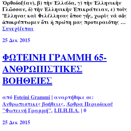
Ὀρθοδοξίαν), β) τὴν Ἑλλάδα, γ) τὴν Ἑλληνικὴν
Γλῶσσαν, δ) τὴν Ἑλληνικὴν Ἐπικράτειαν, ε) τοὺς
Ἕλληνας καὶ Φιλέλληνας ὅπου γῆς, χωρὶς νὰ σᾶς
ἀποκρύπτωμεν ὅτι ἡ πρώτη μας προτεραιότης …
Συνεχίζεται
25
Δεκ 2015
ΦΩΤΕΙΝΗ ΓΡΑΜΜΗ 65-
ΑΝΘΡΩΠΙΣΤΙΚΕΣ
ΒΟΗΘΕΙΕΣ
από
Foteini Grammi
|
αναρτήθηκε σε:
Ανθρωπιστικες βοήθειες
,
Άρθρα Περιοδικού
"Φωτεινή Γραμμή"
,
Ι.Π.Η.Π.Α.
|
0
25
Δεκ 2015