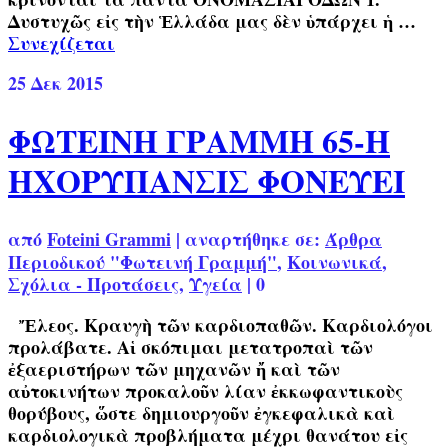
Δυστυχῶς εἰς τὴν Ἑλλάδα μας δὲν ὑπάρχει ἡ …
Συνεχίζεται
25
Δεκ 2015
ΦΩΤΕΙΝΗ ΓΡΑΜΜΗ 65-Η
ΗΧΟΡΥΠΑΝΣΙΣ ΦΟΝΕΥΕΙ
από
Foteini Grammi
|
αναρτήθηκε σε:
Άρθρα
Περιοδικού "Φωτεινή Γραμμή"
,
Κοινωνικά
,
Σχόλια - Προτάσεις
,
Υγεία
|
0
Ἔλεος. Κραυγὴ τῶν καρδιοπαθῶν. Καρδιολόγοι
προλάβατε. Αἱ σκόπιμαι μετατροπαὶ τῶν
ἐξαεριστήρων τῶν μηχανῶν ἤ καὶ τῶν
αὐτοκινήτων προκαλοῦν λίαν ἐκκωφαντικοὺς
θορύβους, ὥστε δημιουργοῦν ἐγκεφαλικὰ καὶ
καρδιολογικὰ προβλήματα μέχρι θανάτου εἰς