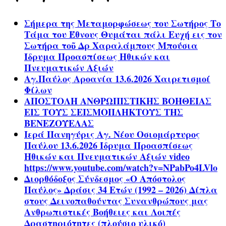
Σήμερα της Μεταμορφώσεως του Σωτήρος Το
Τάμα του Έθνους Θυμάται πάλι Ευχή εις τον
Σωτήρα τοῦ Δρ Χαραλάμπους Μπούσια
Ίδρυμα Προασπίσεως Ηθικών και
Πνευματικών Αξιών
Αγ.Παύλος Αροανία 13.6.2026 Χαιρετισμοί
Φίλων
ΑΠΟΣΤΟΛΗ ΑΝΘΡΩΠΙΣΤΙΚΗΣ ΒΟΗΘΕΙΑΣ
ΕΙΣ ΤΟΥΣ ΣΕΙΣΜΟΠΛΗΚΤΟΥΣ ΤΗΣ
ΒΕΝΕΖΟΥΕΛΑΣ
Ιερά Πανηγύρις Αγ. Νέου Οσιομάρτυρος
Παύλου 13.6.2026 Ίδρυμα Προασπίσεως
Ηθικών και Πνευματικών Αξιών video
https://www.youtube.com/watch?v=NPabPo4LVlo
Διορθόδοξος Σύνδεσμος «Ο Απόστολος
Παύλος» Δράσις 34 Ετών (1992 – 2026) Δίπλα
στους Δεινοπαθούντας Συνανθρώπους μας
Ανθρωπιστικές Βοήθειες και Λοιπές
Δραστηριότητες (πλούσιο υλικό)