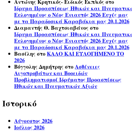
Αντώνης Κρητικός- Ειδικός Εκπ/κός
στο
Ίδρυμα Προασπίσεως Ηθικών και Πνευματικ
Ευλογημένος ο Νέος Ενιαυτός 2026 Ευχές μας
με τα Παραδοσικά Καραβάκια μας 20.1.2026
Διαμαντής Θ. Βαχτσιαβάνος
στο
Ίδρυμα Προασπίσεως Ηθικών και Πνευματικ
Ευλογημένος ο Νέος Ενιαυτός 2026 Ευχές μας
με τα Παραδοσικά Καραβάκια μας 20.1.2026
Βασίλης
στο
ΚΑΛΟ ΚΑΙ ΕΥΛΟΓΗΜΕΝΟ ΤΟ
2026
Βόγγολης Δημήτρης
στο
Ασθένειες
Αιγοπροβάτων και Βοοειδών
Προβληματισμοί Ιδρύματος Προασπίσεως
Ηθικών και Πνευματικών Αξιών
Ιστορικό
Αύγουστος 2026
Ιούλιος 2026