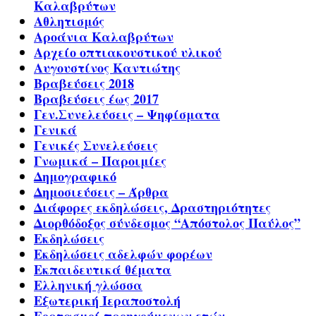
Καλαβρύτων
Αθλητισμός
Αροάνια Καλαβρύτων
Αρχείο οπτιακουστικού υλικού
Αυγουστίνος Καντιώτης
Βραβεύσεις 2018
Βραβεύσεις έως 2017
Γεν.Συνελεύσεις – Ψηφίσματα
Γενικά
Γενικές Συνελεύσεις
Γνωμικά – Παροιμίες
Δημογραφικό
Δημοσιεύσεις – Άρθρα
Διάφορες εκδηλώσεις, Δραστηριότητες
Διορθόδοξος σύνδεσμος “Απόστολος Παύλος”
Εκδηλώσεις
Εκδηλώσεις αδελφών φορέων
Εκπαιδευτικά θέματα
Ελληνική γλώσσα
Εξωτερική Ιεραποστολή
Εορτασμοί προηγούμενων ετών