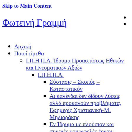
Skip to Main Content
Φωτεινή Γραμμή
Αρχική
Ποιοί είμεθα
Ι.Π.Η.Π.Α. Ίδρυμα Προασπίσεως Ηθικών
και Πνευματικών Αξιών
Ι.Π.Η.Π.Α.
Σύστασις – Σκοπός –
Καταστατικόν
Αι καλένδαι δεν δίδουν λύσεις
αλλά προκαλούν προβλήματα,
Εφημερίς Χριστιανική-Μ.
Μηλιαράκης
Εν Ίδρυμα με πλούσιον και
συνεχές κοινωφελές έργον-