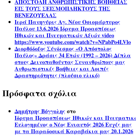
ΑΠΟΣΤΟΛΗ ΑΝΘΡΩΠΙΣΤΙΚΗΣ ΒΟΗΘΕΙΑΣ
ΕΙΣ ΤΟΥΣ ΣΕΙΣΜΟΠΛΗΚΤΟΥΣ ΤΗΣ
ΒΕΝΕΖΟΥΕΛΑΣ
Ιερά Πανηγύρις Αγ. Νέου Οσιομάρτυρος
Παύλου 13.6.2026 Ίδρυμα Προασπίσεως
Ηθικών και Πνευματικών Αξιών video
https://www.youtube.com/watch?v=NPabPo4LVlo
Διορθόδοξος Σύνδεσμος «Ο Απόστολος
Παύλος» Δράσις 34 Ετών (1992 – 2026) Δίπλα
στους Δεινοπαθούντας Συνανθρώπους μας
Ανθρωπιστικές Βοήθειες και Λοιπές
Δραστηριότητες (πλούσιο υλικό)
Πρόσφατα σχόλια
Δημήτρης Βόγγολης
στο
Ίδρυμα Προασπίσεως Ηθικών και Πνευματικ
Ευλογημένος ο Νέος Ενιαυτός 2026 Ευχές μας
με τα Παραδοσικά Καραβάκια μας 20.1.2026