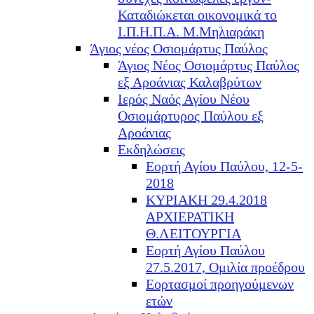
Καταδιώκεται οικονομικά το
Ι.Π.Η.Π.Α. Μ.Μηλιαράκη
Άγιος νέος Οσιομάρτυς Παύλος
Άγιος Νέος Οσιομάρτυς Παύλος
εξ Αροάνιας Καλαβρύτων
Ιερός Ναός Αγίου Νέου
Οσιομάρτυρος Παύλου εξ
Αροάνιας
Εκδηλώσεις
Εορτή Αγίου Παύλου, 12-5-
2018
ΚΥΡΙΑΚΗ 29.4.2018
ΑΡΧΙΕΡΑΤΙΚΗ
Θ.ΛΕΙΤΟΥΡΓΙΑ
Εορτή Αγίου Παύλου
27.5.2017, Ομιλία προέδρου
Εορτασμοί προηγούμενων
ετών