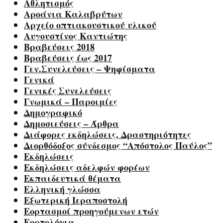
Αθλητισμός
Αροάνια Καλαβρύτων
Αρχείο οπτιακουστικού υλικού
Αυγουστίνος Καντιώτης
Βραβεύσεις 2018
Βραβεύσεις έως 2017
Γεν.Συνελεύσεις – Ψηφίσματα
Γενικά
Γενικές Συνελεύσεις
Γνωμικά – Παροιμίες
Δημογραφικό
Δημοσιεύσεις – Άρθρα
Διάφορες εκδηλώσεις, Δραστηριότητες
Διορθόδοξος σύνδεσμος “Απόστολος Παύλος”
Εκδηλώσεις
Εκδηλώσεις αδελφών φορέων
Εκπαιδευτικά θέματα
Ελληνική γλώσσα
Εξωτερική Ιεραποστολή
Εορτασμοί προηγούμενων ετών
Εορτολόγια