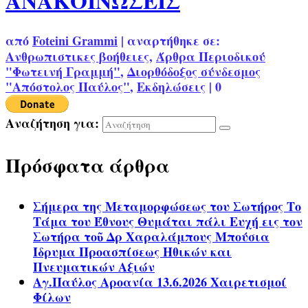
ΑΝΑΚΟΙΝΩΣΕΙΣ
από
Foteini Grammi
|
αναρτήθηκε σε:
Ανθρωπιστικες βοήθειες
,
Άρθρα Περιοδικού
"Φωτεινή Γραμμή"
,
Διορθόδοξος σύνδεσμος
"Απόστολος Παύλος"
,
Εκδηλώσεις
|
0
Αναζήτηση για:
Πρόσφατα άρθρα
Σήμερα της Μεταμορφώσεως του Σωτήρος Το
Τάμα του Έθνους Θυμάται πάλι Ευχή εις τον
Σωτήρα τοῦ Δρ Χαραλάμπους Μπούσια
Ίδρυμα Προασπίσεως Ηθικών και
Πνευματικών Αξιών
Αγ.Παύλος Αροανία 13.6.2026 Χαιρετισμοί
Φίλων