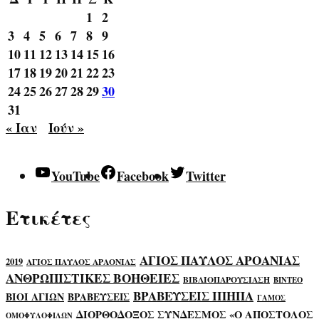
1
2
3
4
5
6
7
8
9
10
11
12
13
14
15
16
17
18
19
20
21
22
23
24
25
26
27
28
29
30
31
« Ιαν
Ιούν »
YouTube
Facebook
Twitter
Ετικέτες
ΑΓΙΟΣ ΠΑΥΛΟΣ ΑΡΟΑΝΙΑΣ
2019
ΑΓΙΟΣ ΠΑΥΛΟΣ ΑΡΑΟΝΙΑΣ
ΑΝΘΡΩΠΙΣΤΙΚΕΣ ΒΟΗΘΕΙΕΣ
ΒΙΒΛΙΟΠΑΡΟΥΣΙΑΣΗ
ΒΙΝΤΕΟ
ΒΡΑΒΕΥΣΕΙΣ ΙΠΗΠΑ
ΒΙΟΙ ΑΓΙΩΝ
ΒΡΑΒΕΥΣΕΙΣ
ΓΑΜΟΣ
ΔΙΟΡΘΟΔΟΞΟΣ ΣΥΝΔΕΣΜΟΣ «Ο ΑΠΟΣΤΟΛΟΣ
ΟΜΟΦΥΛΟΦΙΛΩΝ