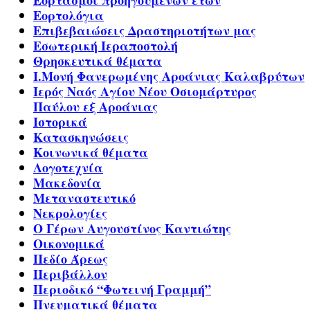
Εορτολόγια
Επιβεβαιώσεις Δραστηριοτήτων μας
Εσωτερική Ιεραποστολή
Θρησκευτικά θέματα
Ι.Μονή Φανερωμένης Αροάνιας Καλαβρύτων
Ιερός Ναός Αγίου Νέου Οσιομάρτυρος
Παύλου εξ Αροάνιας
Ιστορικά
Κατασκηνώσεις
Κοινωνικά θέματα
Λογοτεχνία
Μακεδονία
Μεταναστευτικό
Νεκρολογίες
Ο Γέρων Αυγουστίνος Καντιώτης
Οικονομικά
Πεδίο Άρεως
Περιβάλλον
Περιοδικό “Φωτεινή Γραμμή”
Πνευματικά θέματα