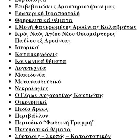
Επιβεβαιώσεις Δραστηριοτήτων μας
Εσωτερική Ιεραποστολή
Θρησκευτικά θέματα
Ι.Μονή Φανερωμένης Αροάνιας Καλαβρύτων
Ιερός Ναός Αγίου Νέου Οσιομάρτυρος
Παύλου εξ Αροάνιας
Ιστορικά
Κατασκηνώσεις
Κοινωνικά θέματα
Λογοτεχνία
Μακεδονία
Μεταναστευτικό
Νεκρολογίες
Ο Γέρων Αυγουστίνος Καντιώτης
Οικονομικά
Πεδίο Άρεως
Περιβάλλον
Περιοδικό “Φωτεινή Γραμμή”
Πνευματικά θέματα
Σύστασις – Σκοπός – Καταστατικόν