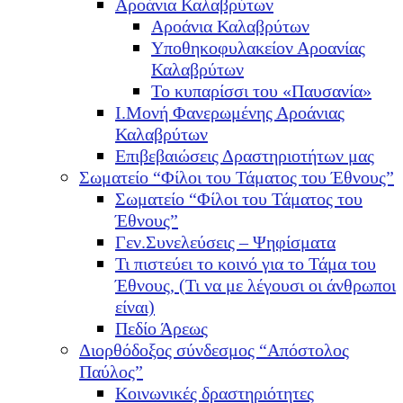
Αροάνια Καλαβρύτων
Αροάνια Καλαβρύτων
Υποθηκοφυλακείον Αροανίας
Καλαβρύτων
Το κυπαρίσσι του «Παυσανία»
Ι.Μονή Φανερωμένης Αροάνιας
Καλαβρύτων
Επιβεβαιώσεις Δραστηριοτήτων μας
Σωματείο “Φίλοι του Τάματος του Έθνους”
Σωματείο “Φίλοι του Τάματος του
Έθνους”
Γεν.Συνελεύσεις – Ψηφίσματα
Τι πιστεύει το κοινό για το Τάμα του
Έθνους, (Τι να με λέγουσι οι άνθρωποι
είναι)
Πεδίο Άρεως
Διορθόδοξος σύνδεσμος “Απόστολος
Παύλος”
Κοινωνικές δραστηριότητες