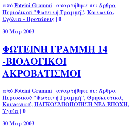
από
Foteini Grammi
|
αναρτήθηκε σε:
Άρθρα
Περιοδικού "Φωτεινή Γραμμή"
,
Κοινωνία
,
Σχόλια - Προτάσεις
|
0
30
Μαρ 2003
ΦΩΤΕΙΝΗ ΓΡΑΜΜΗ 14
-ΒΙΟΛΟΓΙΚΟΙ
ΑΚΡΟΒΑΤΙΣΜΟΙ
από
Foteini Grammi
|
αναρτήθηκε σε:
Άρθρα
Περιοδικού "Φωτεινή Γραμμή"
,
Θρησκευτικά
,
Κοινωνικά
,
ΠΑΓΚΟΣΜΙΟΠΟΙΗΣΗ-ΝΕΑ ΕΠΟΧΗ
,
Υγεία
|
0
30
Μαρ 2003