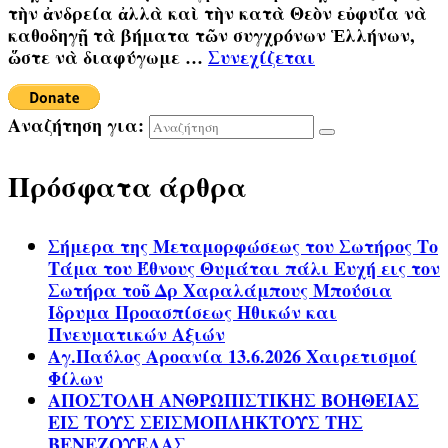
τὴν ἀνδρεία ἀλλὰ καὶ τὴν κατὰ Θεὸν εὐφυΐα νὰ
καθοδηγῇ τὰ βήματα τῶν συγχρόνων Ἑλλήνων,
ὥστε νὰ διαφύγωμε …
Συνεχίζεται
Αναζήτηση για:
Πρόσφατα άρθρα
Σήμερα της Μεταμορφώσεως του Σωτήρος Το
Τάμα του Έθνους Θυμάται πάλι Ευχή εις τον
Σωτήρα τοῦ Δρ Χαραλάμπους Μπούσια
Ίδρυμα Προασπίσεως Ηθικών και
Πνευματικών Αξιών
Αγ.Παύλος Αροανία 13.6.2026 Χαιρετισμοί
Φίλων
ΑΠΟΣΤΟΛΗ ΑΝΘΡΩΠΙΣΤΙΚΗΣ ΒΟΗΘΕΙΑΣ
ΕΙΣ ΤΟΥΣ ΣΕΙΣΜΟΠΛΗΚΤΟΥΣ ΤΗΣ
ΒΕΝΕΖΟΥΕΛΑΣ