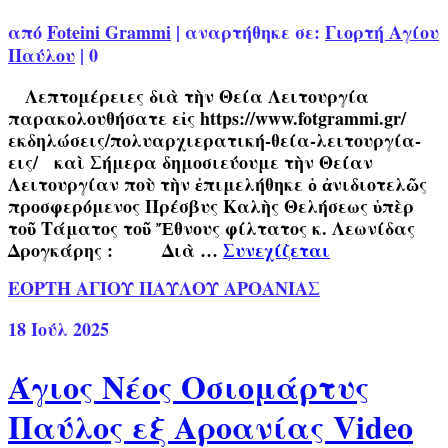
από
Foteini Grammi
|
αναρτήθηκε σε:
Γιορτή Αγίου
Παύλου
|
0
Λεπτομέρειες διὰ τὴν Θεία Λειτουργία
παρακολουθήσατε εἰς https://www.fotgrammi.gr/
εκδηλώσεις/πολυαρχιερατική-θεία-λειτουργία-
εις/ καὶ Σήμερα δημοσιεύουμε τὴν Θείαν
Λειτουργίαν ποὺ τὴν ἐπιμελήθηκε ὁ ἀνιδιοτελῶς
προσφερόμενος Πρέσβυς Καλὴς Θελήσεως ὑπὲρ
τοῦ Τάματος τοῦ Ἔθνους φίλτατος κ. Λεωνίδας
Δρογκάρης : Διὰ …
Συνεχίζεται
ΕΟΡΤΗ ΑΓΙΟΥ ΠΑΥΛΟΥ ΑΡΟΑΝΙΑΣ
18
Ιούλ 2025
Άγιος Νέος Οσιομάρτυς
Παύλος εξ Αροανίας Video