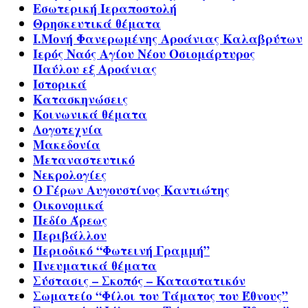
Εσωτερική Ιεραποστολή
Θρησκευτικά θέματα
Ι.Μονή Φανερωμένης Αροάνιας Καλαβρύτων
Ιερός Ναός Αγίου Νέου Οσιομάρτυρος
Παύλου εξ Αροάνιας
Ιστορικά
Κατασκηνώσεις
Κοινωνικά θέματα
Λογοτεχνία
Μακεδονία
Μεταναστευτικό
Νεκρολογίες
Ο Γέρων Αυγουστίνος Καντιώτης
Οικονομικά
Πεδίο Άρεως
Περιβάλλον
Περιοδικό “Φωτεινή Γραμμή”
Πνευματικά θέματα
Σύστασις – Σκοπός – Καταστατικόν
Σωματείο “Φίλοι του Τάματος του Έθνους”