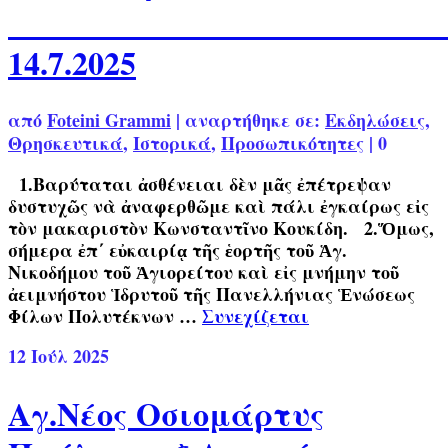
14.7.2025
από
Foteini Grammi
|
αναρτήθηκε σε:
Εκδηλώσεις
,
Θρησκευτικά
,
Ιστορικά
,
Προσωπικότητες
|
0
1.Βαρύταται ἀσθένειαι δὲν μᾶς ἐπέτρεψαν
δυστυχῶς νὰ ἀναφερθῶμε καὶ πάλι ἐγκαίρως εἰς
τὸν μακαριστὸν Κωνσταντῖνο Κουκίδη. 2.Ὅμως,
σήμερα ἐπ΄ εὐκαιρίᾳ τῆς ἑορτῆς τοῦ Ἁγ.
Νικοδήμου τοῦ Ἁγιορείτου καὶ εἰς μνήμην τοῦ
ἀειμνήστου Ἱδρυτοῦ τῆς Πανελλήνιας Ἑνώσεως
Φίλων Πολυτέκνων …
Συνεχίζεται
12
Ιούλ 2025
Αγ.Νέος Οσιομάρτυς