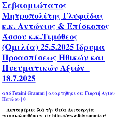
Σεβασμιώτατος
Μητροπολίτης Γλυφάδας
κ.κ. Αντώνιος & Επίσκοπος
Άσσου κ.κ.Τιμόθεος
(Ομιλία) 25.5.2025 Ίδρυμα
Προασπίσεως Ηθικών και
Πνευματικών Αξιών
18.7.2025
από
Foteini Grammi
|
αναρτήθηκε σε:
Γιορτή Αγίου
Παύλου
|
0
Λεπτομέριες διὰ τὴν Θεία Λειτουργία
παρακολουθήσατε εἰς https://www.fotgrammi.gr/