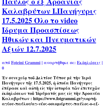
Παύλος ο εξ Αροανίας
Καλαβρύτων Ι.Πανήγυρις
17.5.2025 Όλο το video
Ίδρυμα Προασπίσεως
Ηθικών και Πνευματικών
Αξιών 12.7.2025
από
Foteini Grammi
|
αναρτήθηκε σε:
Εκδηλώσεις
|
0
Ἐν συνεχείᾳ τοῦ Δελτίου Τύπου μὲ τὴν Ἱερὰ
Πανήγυριν τῆς 17.5.2025, ἡ ὁποία Πανήγυρις
ἐπέρασε καὶ αὐτὴ εἰς τὴν ἱστορία τῶν ἐπιτυχῶν
ἐκδηλώσεων τοῦ Ἱδρύματός μας εἰς τὴν Ἀροανία
Καλαβρύτων : https://www.fotgrammi.gr/γιορτή-
αγίου-παύλου/αγ-νέος-οσιομάρτυς-παύλος-ο-εξ-