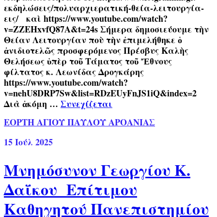
εκδηλώσεις/πολυαρχιερατική-θεία-λειτουργία-
εις/ καὶ https://www.youtube.com/watch?
v=ZZEHxvfQ87A&t=24s Σήμερα δημοσιεύουμε τὴν
Θείαν Λειτουργίαν ποὺ τὴν ἐπιμελήθηκε ὁ
ἀνιδιοτελῶς προσφερόμενος Πρέσβυς Καλὴς
Θελήσεως ὑπὲρ τοῦ Τάματος τοῦ Ἔθνους
φίλτατος κ. Λεωνίδας Δρογκάρης
https://www.youtube.com/watch?
v=nehU8DRP7Sw&list=RDzEUyFnJS1iQ&index=2
Διὰ ἀκόμη …
Συνεχίζεται
ΕΟΡΤΗ ΑΓΙΟΥ ΠΑΥΛΟΥ ΑΡΟΑΝΙΑΣ
15
Ιούλ 2025
Μνημόσυνον Γεωργίου Κ.
Δαΐκου Επίτιμου
Καθηγητού Πανεπιστημίου