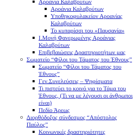
Αροάνια Καλαβρύτων
Αροάνια Καλαβρύτων
Υποθηκοφυλακείον Αροανίας
Καλαβρύτων
Το κυπαρίσσι του «Παυσανία»
Ι.Μονή Φανερωμένης Αροάνιας
Καλαβρύτων
Επιβεβαιώσεις Δραστηριοτήτων μας
Σωματείο “Φίλοι του Τάματος του Έθνους”
Σωματείο “Φίλοι του Τάματος του
Έθνους”
Γεν.Συνελεύσεις – Ψηφίσματα
Τι πιστεύει το κοινό για το Τάμα του
Έθνους, (Τι να με λέγουσι οι άνθρωποι
είναι)
Πεδίο Άρεως
Διορθόδοξος σύνδεσμος “Απόστολος
Παύλος”
Κοινωνικές δραστηριότητες