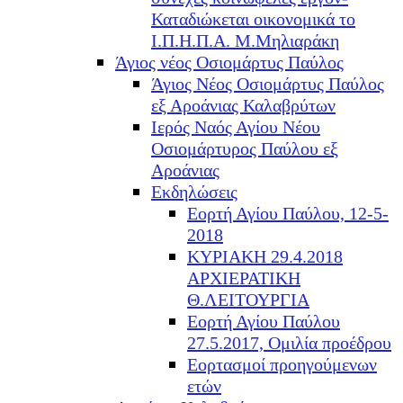
Καταδιώκεται οικονομικά το
Ι.Π.Η.Π.Α. Μ.Μηλιαράκη
Άγιος νέος Οσιομάρτυς Παύλος
Άγιος Νέος Οσιομάρτυς Παύλος
εξ Αροάνιας Καλαβρύτων
Ιερός Ναός Αγίου Νέου
Οσιομάρτυρος Παύλου εξ
Αροάνιας
Εκδηλώσεις
Εορτή Αγίου Παύλου, 12-5-
2018
ΚΥΡΙΑΚΗ 29.4.2018
ΑΡΧΙΕΡΑΤΙΚΗ
Θ.ΛΕΙΤΟΥΡΓΙΑ
Εορτή Αγίου Παύλου
27.5.2017, Ομιλία προέδρου
Εορτασμοί προηγούμενων
ετών