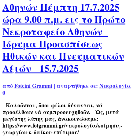
Αθηνών Πέμπτη 17.7.2025
ώρα 9.00 π.μ. εις το Πρώτο
Νεκροταφείο Αθηνών
Ίδρυμα Προασπίσεως
Ηθικών και Πνευματικών
Αξιών 15.7.2025
από
Foteini Grammi
|
αναρτήθηκε σε:
Νεκρολογία
|
0
Καλοῦνται, ὅσοι φίλοι δύνανται, νὰ
προσέλθουν νὰ συμπροσευχηθοῦν. Ὡς, μετὰ
μεγίστης λύπης μας, ἀνακοινώσαμε:
https://www.fotgrammi.gr/νεκρολογία/κοίμησις-
γεωργίου-κ-δαΐκου-επίτιμου/