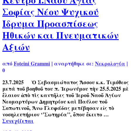
Σοφίας Νέου Ψυχικού
Ίδρυμα Προασπίσεως
Ηθικών και Πνευματικών
Αξιών
από
Foteini Grammi
|
αναρτήθηκε σε:
Νεκρολογία
|
0
23.7.2025 Ὁ Σεβασμιώτατος Ἄσσου κ.κ. Τιμόθεος
μετὰ τοῦ βοηθοῦ του π. Ἰερωνύμου τὴν 25.5.2025 μὲ
ἔλαιον ἀπὸ τὶς καντῆλες τοῦ Ἰεροῦ Ναοῦ Ἁγίων
Νεομαρτύρων Δημητρίου καὶ Παύλου τοῦ
Σοπωτινοῦ, Ἄνω Γλυφάδας μετέβησαν εἰς τὸ
νοσηλευτήριον ‘’Σωτηρία’’, ὅπου ἔκειτο …
Συνεχίζεται