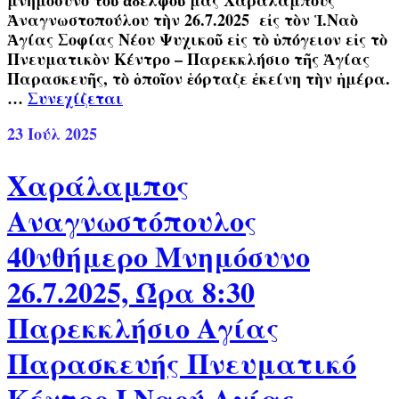
μνημόσυνο τοῦ ἀδελφοῦ μας Χαραλάμπους
Ἀναγνωστοπούλου τὴν 26.7.2025 εἰς τὸν Ἱ.Ναὸ
Ἁγίας Σοφίας Νέου Ψυχικοῦ εἰς τὸ ὑπόγειον εἰς τὸ
Πνευματικὸν Κέντρο – Παρεκκλήσιο τῆς Ἁγίας
Παρασκευῆς, τὸ ὁποῖον ἑόρταζε ἐκείνη τὴν ἡμέρα.
…
Συνεχίζεται
23
Ιούλ 2025
Χαράλαμπος
Αναγνωστόπουλος
40νθήμερο Μνημόσυνο
26.7.2025, Ώρα 8:30
Παρεκκλήσιο Αγίας
Παρασκευής Πνευματικό
Κέντρο Ι.Ναού Αγίας