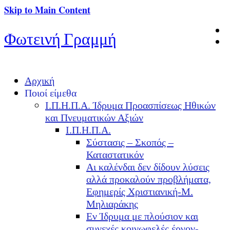
Skip to Main Content
Φωτεινή Γραμμή
Αρχική
Ποιοί είμεθα
Ι.Π.Η.Π.Α. Ίδρυμα Προασπίσεως Ηθικών
και Πνευματικών Αξιών
Ι.Π.Η.Π.Α.
Σύστασις – Σκοπός –
Καταστατικόν
Αι καλένδαι δεν δίδουν λύσεις
αλλά προκαλούν προβλήματα,
Εφημερίς Χριστιανική-Μ.
Μηλιαράκης
Εν Ίδρυμα με πλούσιον και
συνεχές κοινωφελές έργον-