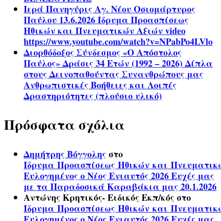
Ιερά Πανηγύρις Αγ. Νέου Οσιομάρτυρος
Παύλου 13.6.2026 Ίδρυμα Προασπίσεως
Ηθικών και Πνευματικών Αξιών video
https://www.youtube.com/watch?v=NPabPo4LVlo
Διορθόδοξος Σύνδεσμος «Ο Απόστολος
Παύλος» Δράσις 34 Ετών (1992 – 2026) Δίπλα
στους Δεινοπαθούντας Συνανθρώπους μας
Ανθρωπιστικές Βοήθειες και Λοιπές
Δραστηριότητες (πλούσιο υλικό)
Πρόσφατα σχόλια
Δημήτρης Βόγγολης
στο
Ίδρυμα Προασπίσεως Ηθικών και Πνευματικ
Ευλογημένος ο Νέος Ενιαυτός 2026 Ευχές μας
με τα Παραδοσικά Καραβάκια μας 20.1.2026
Αντώνης Κρητικός- Ειδικός Εκπ/κός
στο
Ίδρυμα Προασπίσεως Ηθικών και Πνευματικ
Ευλογημένος ο Νέος Ενιαυτός 2026 Ευχές μας