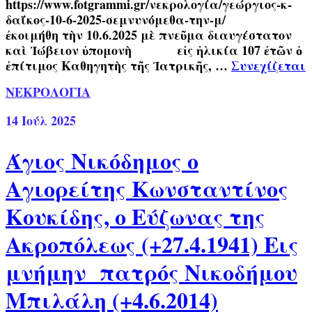
https://www.fotgrammi.gr/νεκρολογία/γεώργιος-κ-
δαΐκος-10-6-2025-σεμνυνόμεθα-την-μ/
ἐκοιμήθη τὴν 10.6.2025 μὲ πνεῦμα διαυγέστατον
καὶ Ἰώβειον ὑπομονὴ εἰς ἡλικία 107 ἐτῶν ὁ
ἐπίτιμος Καθηγητὴς τῆς Ἰατρικῆς, …
Συνεχίζεται
ΝΕΚΡΟΛΟΓΙΑ
14
Ιούλ 2025
Άγιος Νικόδημος ο
Αγιορείτης Κωνσταντίνος
Κουκίδης, ο Εύζωνας της
Ακροπόλεως (+27.4.1941) Εις
μνήμην πατρός Νικοδήμου
Μπιλάλη (+4.6.2014)