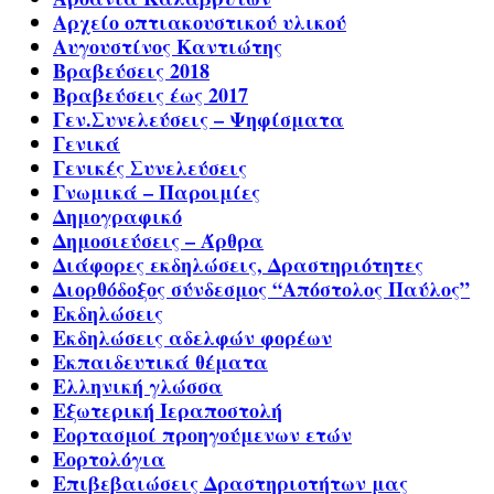
Αρχείο οπτιακουστικού υλικού
Αυγουστίνος Καντιώτης
Βραβεύσεις 2018
Βραβεύσεις έως 2017
Γεν.Συνελεύσεις – Ψηφίσματα
Γενικά
Γενικές Συνελεύσεις
Γνωμικά – Παροιμίες
Δημογραφικό
Δημοσιεύσεις – Άρθρα
Διάφορες εκδηλώσεις, Δραστηριότητες
Διορθόδοξος σύνδεσμος “Απόστολος Παύλος”
Εκδηλώσεις
Εκδηλώσεις αδελφών φορέων
Εκπαιδευτικά θέματα
Ελληνική γλώσσα
Εξωτερική Ιεραποστολή
Εορτασμοί προηγούμενων ετών
Εορτολόγια
Επιβεβαιώσεις Δραστηριοτήτων μας