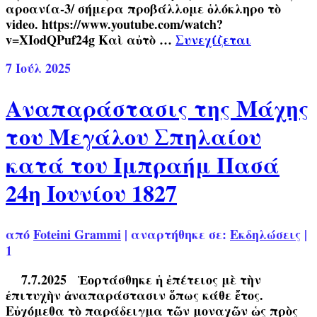
αροανία-3/ σήμερα προβάλλομε ὁλόκληρο τὸ
video. https://www.youtube.com/watch?
v=XIodQPuf24g Καὶ αὐτὸ …
Συνεχίζεται
7
Ιούλ 2025
Αναπαράστασις της Μάχης
του Μεγάλου Σπηλαίου
κατά του Ιμπραήμ Πασά
24η Ιουνίου 1827
από
Foteini Grammi
|
αναρτήθηκε σε:
Εκδηλώσεις
|
1
7.7.2025 Ἑορτάσθηκε ἡ ἐπέτειος μὲ τὴν
ἐπιτυχὴν ἀναπαράστασιν ὅπως κάθε ἔτος.
Εὐχόμεθα τὸ παράδειγμα τῶν μοναχῶν ὡς πρὸς