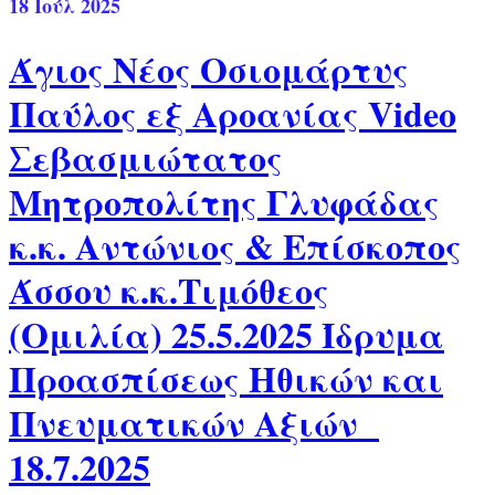
18
Ιούλ 2025
Άγιος Νέος Οσιομάρτυς
Παύλος εξ Αροανίας Video
Σεβασμιώτατος
Μητροπολίτης Γλυφάδας
κ.κ. Αντώνιος & Επίσκοπος
Άσσου κ.κ.Τιμόθεος
(Ομιλία) 25.5.2025 Ίδρυμα
Προασπίσεως Ηθικών και
Πνευματικών Αξιών
18.7.2025