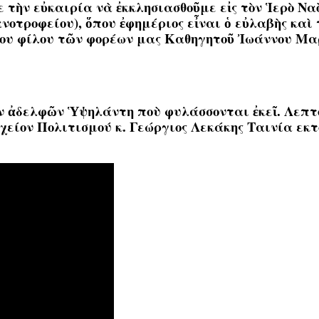
τὴν εὐκαιρία νὰ ἐκκλησιασθοῦμε εἰς τὸν Ἱερὸ Ν
νοτροφείου), ὅπου ἐφημέριος εἶναι ὁ εὐλαβὴς κα
ου φίλου τῶν φορέων μας Καθηγητοῦ Ἰωάννου Μαρ
ν ἀδελφῶν Ὑψηλάντη ποὺ φυλάσσονται ἐκεῖ. Λεπτομ
χείον Πολιτισμού κ. Γεώργιος Λεκάκης Ταινία εκ