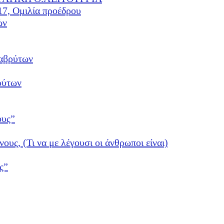
17, Ομιλία προέδρου
ών
αβρύτων
ρύτων
ους”
νους, (Τι να με λέγουσι οι άνθρωποι είναι)
ς”