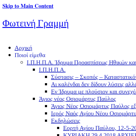
Skip to Main Content
Φωτεινή Γραμμή
Αρχική
Ποιοί είμεθα
Ι.Π.Η.Π.Α. Ίδρυμα Προασπίσεως Ηθικών κα
Ι.Π.Η.Π.Α.
Σύστασις – Σκοπός – Καταστατικό
Αι καλένδαι δεν δίδουν λύσεις α
Εν Ίδρυμα με πλούσιον και συνεχ
Άγιος νέος Οσιομάρτυς Παύλος
Άγιος Νέος Οσιομάρτυς Παύλος ε
Ιερός Ναός Αγίου Νέου Οσιομάρτ
Εκδηλώσεις
Εορτή Αγίου Παύλου, 12-5-2
ΚΥΡΙΑΚΗ 29.4.2018 ΑΡΧΙ