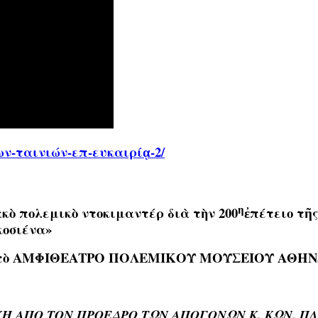
λων-ταινιών-επ-ευκαιρίᾳ-2/
η
ὸ πολεμικὸ ντοκιμαντέρ διὰ τὴν 200
ἐπέτειο τῆ
κοσιένα
»
τὸ ΑΜΦΙΘΕΑΤΡΟ ΠΟΛΕΜΙΚΟΥ ΜΟΥΣΕΙΟΥ ΑΘΗΝ
Η ΑΠΟ ΤΟΝ ΠΡΟΕΔΡΟ ΤΩΝ ΑΠΟΓΟΝΩΝ Κ. ΚΩΝ. Π