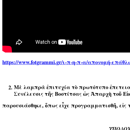
h
ttps://www.fotgrammi.gr/ι-π-η-π-α/απονομή-επάθ
Μὲ λαμπρὰ ἐπιτυχία τὸ πρωτότυπο ἐπετειακ
Συνέλευσις τῆς Βοστίτσας ὡς Ἀπαρχὴ τοῦ Εἰ
παρουσιάσθηκε, ὅπως εἶχε προγραμματισθῆ, εἰς
ΥΠΟΔΟΧ