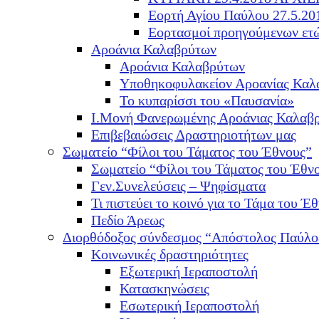
Εορτή Αγίου Παύλου 27.5.20
Εορτασμοί προηγούμενων ετ
Αροάνια Καλαβρύτων
Αροάνια Καλαβρύτων
Υποθηκοφυλακείον Αροανίας Καλ
Το κυπαρίσσι του «Παυσανία»
Ι.Μονή Φανερωμένης Αροάνιας Καλαβ
Επιβεβαιώσεις Δραστηριοτήτων μας
Σωματείο “Φίλοι του Τάματος του Έθνους”
Σωματείο “Φίλοι του Τάματος του Έθν
Γεν.Συνελεύσεις – Ψηφίσματα
Τι πιστεύει το κοινό για το Τάμα του Έθ
Πεδίο Άρεως
Διορθόδοξος σύνδεσμος “Απόστολος Παύλο
Κοινωνικές δραστηριότητες
Εξωτερική Ιεραποστολή
Κατασκηνώσεις
Εσωτερική Ιεραποστολή