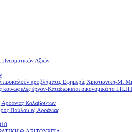
ι Πνευματικών Αξιών
ν
λλά προκαλούν προβλήματα, Εφημερίς Χριστιανική-Μ. Μ
ές κοινωφελές έργον-Καταδιώκεται οικονομικά το Ι.Π.
ξ Αροάνιας Καλαβρύτων
υρος Παύλου εξ Αροάνιας
018
ΕΡΑΤΙΚΗ Θ.ΛΕΙΤΟΥΡΓΙΑ