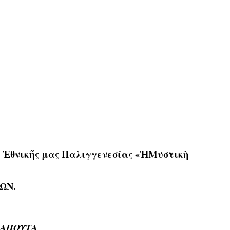
ς Ἐθνικῆς μας Παλιγγενεσίας «Ἡ
Μυστικὴ
ΩΝ.
ΛΑΠΟΥΤΑ