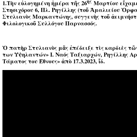
ης
1.Τὴν εὐλογημένη ἡμέρα τῆς 26
Μαρτίου εἴχαμε 
Στησιχόρου 6, Πλ. Ρηγίλλης (τοῦ Ἀμαλιείου Ὀρφα
Στυλιανὸς Μαρκαντώνης, συγγενὴς τοῦ ἀειμνήστ
Φιλολογικοῦ Συλλόγου Παρνασσός.
Ὁ πατὴρ Στυλιανὸς μᾶς ἐπέδειξε τὶς καρδιὲς τῶ
των Υψηλαντών» Ι. Ναός Ταξιαρχών, Ρηγίλλης Αρ
Τάματος του Έθνους» ἀπὸ 17.3.2023, ἴδ.