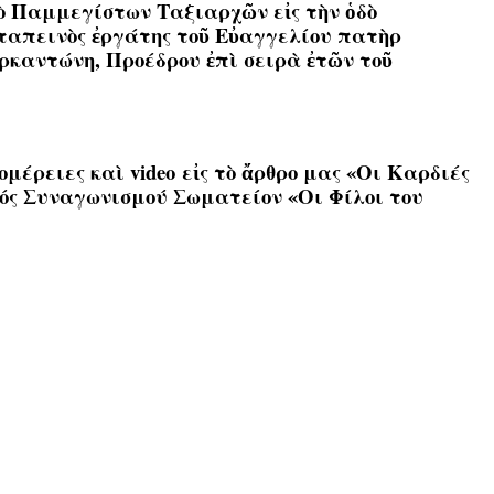
αὸ Παμμεγίστων Ταξιαρχῶν εἰς τὴν ὁδὸ
ὶ ταπεινὸς ἐργάτης τοῦ Εὐαγγελίου πατὴρ
καντώνη, Προέδρου ἐπὶ σειρὰ ἐτῶν τοῦ
έρειες καὶ video εἰς τὸ ἄρθρο μας
«Οι Καρδιές
τός Συναγωνισμού Σωματείον «Οι Φίλοι του