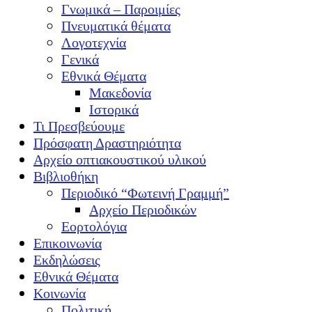
Γνωμικά – Παροιμίες
Πνευματικά θέματα
Λογοτεχνία
Γενικά
Εθνικά Θέματα
Μακεδονία
Ιστορικά
Τι Πρεσβεύουμε
Πρόσφατη Δραστηριότητα
Αρχείο οπτιακουστικού υλικού
Βιβλιοθήκη
Περιοδικό “Φωτεινή Γραμμή”
Αρχείο Περιοδικών
Εορτολόγια
Επικοινωνία
Εκδηλώσεις
Εθνικά Θέματα
Κοινωνία
Πολιτική