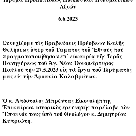
Αξιών
6.6.2023
Συνεχίζομε τὶς Βραβεύσεις Πρέσβεων Καλῆς
Θελήσεως ὑπὲρ τοῦ Τάματος τοῦ Ἔθνους ποὺ
πραγματοποιήθησαν ἐπ’ εὐκαιρίᾳ τῆς Ἱερᾶς
Πανηγύρεως τοῦ Ἁγ. Νέου Ὁσιομάρτυρος
Παύλου τὴν 27.5.2023 εἰς τὰ ἔργα τοῦ Ἱδρύματός
μας εἰς τὴν Ἀροανία Καλαβρύτων.
Ὁ κ. Ἀπόστολος Μπρέντας Εἰκονολήπτης
Ἐπικαίρων, ἱστορικὸς ἐρευνητὴς παρέλαβε τὸν
Ἔπαινόν τους ὑπὸ τοῦ Θεολόγου κ. Δημητρίου
Κυπριώτη.