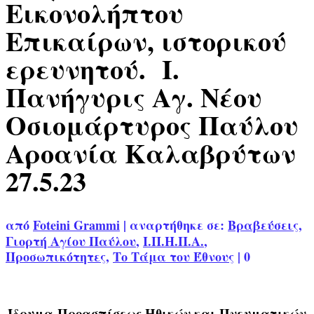
Εικονολήπτου
Επικαίρων, ιστορικού
ερευνητού. Ι.
Πανήγυρις Αγ. Νέου
Οσιομάρτυρος Παύλου
Αροανία Καλαβρύτων
27.5.23
από
Foteini Grammi
|
αναρτήθηκε σε:
Βραβεύσεις
,
Γιορτή Αγίου Παύλου
,
Ι.Π.Η.Π.Α.
,
Προσωπικότητες
,
Το Τάμα του Έθνους
|
0
Ίδρυμα Προασπίσεως Ηθικών και Πνευματικών