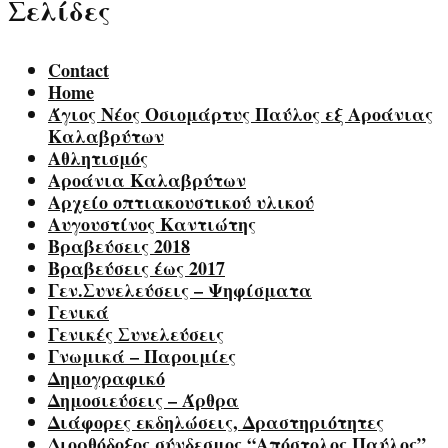
Σελίδες
Contact
Home
Άγιος Νέος Οσιομάρτυς Παύλος εξ Αροάνιας
Καλαβρύτων
Αθλητισμός
Αροάνια Καλαβρύτων
Αρχείο οπτιακουστικού υλικού
Αυγουστίνος Καντιώτης
Βραβεύσεις 2018
Βραβεύσεις έως 2017
Γεν.Συνελεύσεις – Ψηφίσματα
Γενικά
Γενικές Συνελεύσεις
Γνωμικά – Παροιμίες
Δημογραφικό
Δημοσιεύσεις – Άρθρα
Διάφορες εκδηλώσεις, Δραστηριότητες
Διορθόδοξος σύνδεσμος “Απόστολος Παύλος”