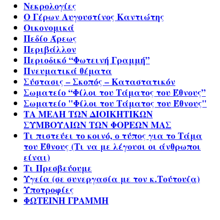
Νεκρολογίες
Ο Γέρων Αυγουστίνος Καντιώτης
Οικονομικά
Πεδίο Άρεως
Περιβάλλον
Περιοδικό “Φωτεινή Γραμμή”
Πνευματικά θέματα
Σύστασις – Σκοπός – Καταστατικόν
Σωματείο “Φίλοι του Τάματος του Έθνους”
Σωματείο "Φίλοι του Τάματος του Έθνους"
ΤΑ ΜΕΛΗ ΤΩΝ ΔΙΟΙΚΗΤΙΚΩΝ
ΣΥΜΒΟΥΛΙΩΝ ΤΩΝ ΦΟΡΕΩΝ ΜΑΣ
Τι πιστεύει το κοινό, ο τύπος για το Τάμα
του Έθνους (Τι να με λέγουσι οι άνθρωποι
είναι)
Τι Πρεσβεύουμε
Υγεία (σε συνεργασία με τον κ.Τούτουζα)
Υποτροφίες
ΦΩΤΕΙΝΗ ΓΡΑΜΜΗ