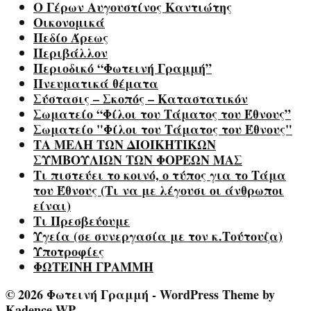
Ο Γέρων Αυγουστίνος Καντιώτης
Οικονομικά
Πεδίο Άρεως
Περιβάλλον
Περιοδικό “Φωτεινή Γραμμή”
Πνευματικά θέματα
Σύστασις – Σκοπός – Καταστατικόν
Σωματείο “Φίλοι του Τάματος του Έθνους”
Σωματείο "Φίλοι του Τάματος του Έθνους"
ΤΑ ΜΕΛΗ ΤΩΝ ΔΙΟΙΚΗΤΙΚΩΝ
ΣΥΜΒΟΥΛΙΩΝ ΤΩΝ ΦΟΡΕΩΝ ΜΑΣ
Τι πιστεύει το κοινό, ο τύπος για το Τάμα
του Έθνους (Τι να με λέγουσι οι άνθρωποι
είναι)
Τι Πρεσβεύουμε
Υγεία (σε συνεργασία με τον κ.Τούτουζα)
Υποτροφίες
ΦΩΤΕΙΝΗ ΓΡΑΜΜΗ
© 2026 Φωτεινή Γραμμή - WordPress Theme by
Kadence WP