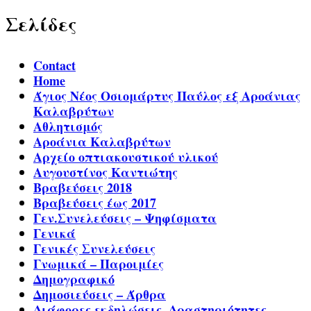
Σελίδες
Contact
Home
Άγιος Νέος Οσιομάρτυς Παύλος εξ Αροάνιας
Καλαβρύτων
Αθλητισμός
Αροάνια Καλαβρύτων
Αρχείο οπτιακουστικού υλικού
Αυγουστίνος Καντιώτης
Βραβεύσεις 2018
Βραβεύσεις έως 2017
Γεν.Συνελεύσεις – Ψηφίσματα
Γενικά
Γενικές Συνελεύσεις
Γνωμικά – Παροιμίες
Δημογραφικό
Δημοσιεύσεις – Άρθρα
Διάφορες εκδηλώσεις, Δραστηριότητες