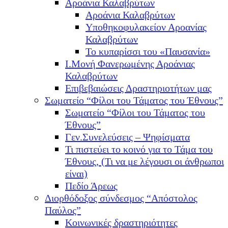
Αροάνια Καλαβρύτων
Αροάνια Καλαβρύτων
Υποθηκοφυλακείον Αροανίας
Καλαβρύτων
Το κυπαρίσσι του «Παυσανία»
Ι.Μονή Φανερωμένης Αροάνιας
Καλαβρύτων
Επιβεβαιώσεις Δραστηριοτήτων μας
Σωματείο “Φίλοι του Τάματος του Έθνους”
Σωματείο “Φίλοι του Τάματος του
Έθνους”
Γεν.Συνελεύσεις – Ψηφίσματα
Τι πιστεύει το κοινό για το Τάμα του
Έθνους, (Τι να με λέγουσι οι άνθρωποι
είναι)
Πεδίο Άρεως
Διορθόδοξος σύνδεσμος “Απόστολος
Παύλος”
Κοινωνικές δραστηριότητες