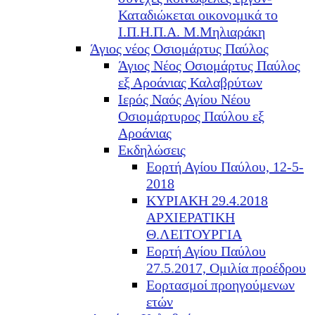
Καταδιώκεται οικονομικά το
Ι.Π.Η.Π.Α. Μ.Μηλιαράκη
Άγιος νέος Οσιομάρτυς Παύλος
Άγιος Νέος Οσιομάρτυς Παύλος
εξ Αροάνιας Καλαβρύτων
Ιερός Ναός Αγίου Νέου
Οσιομάρτυρος Παύλου εξ
Αροάνιας
Εκδηλώσεις
Εορτή Αγίου Παύλου, 12-5-
2018
ΚΥΡΙΑΚΗ 29.4.2018
ΑΡΧΙΕΡΑΤΙΚΗ
Θ.ΛΕΙΤΟΥΡΓΙΑ
Εορτή Αγίου Παύλου
27.5.2017, Ομιλία προέδρου
Εορτασμοί προηγούμενων
ετών