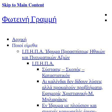
Skip to Main Content
Φωτεινή Γραμμή
Αρχική
Ποιοί είμεθα
Ι.Π.Η.Π.Α. Ίδρυμα Προασπίσεως Ηθικών
και Πνευματικών Αξιών
Ι.Π.Η.Π.Α.
Σύστασις – Σκοπός –
Καταστατικόν
Αι καλένδαι δεν δίδουν λύσεις
αλλά προκαλούν προβλήματα,
Εφημερίς Χριστιανική-Μ.
Μηλιαράκης
Εν Ίδρυμα με πλούσιον και
συνεχές κοινωφελές έργον-