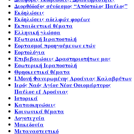
Διορθόδοξος σύνδεσμος “Απόστολος Παύλος”
Εκδηλώσεις
Εκδηλώσεις αδελφών φορέων
Εκπαιδευτικά θέματα
Ελληνική γλώσσα
Εξωτερική Ιεραποστολή
Εορτασμοί προηγούμενων ετών
Εορτολόγια
Επιβεβαιώσεις Δραστηριοτήτων μας
Εσωτερική Ιεραποστολή
Θρησκευτικά θέματα
Ι.Μονή Φανερωμένης Αροάνιας Καλαβρύτων
Ιερός Ναός Αγίου Νέου Οσιομάρτυρος
Παύλου εξ Αροάνιας
Ιστορικά
Κατασκηνώσεις
Κοινωνικά θέματα
Λογοτεχνία
Μακεδονία
Μεταναστευτικό