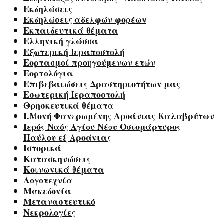
Εκδηλώσεις
Εκδηλώσεις αδελφών φορέων
Εκπαιδευτικά θέματα
Ελληνική γλώσσα
Εξωτερική Ιεραποστολή
Εορτασμοί προηγούμενων ετών
Εορτολόγια
Επιβεβαιώσεις Δραστηριοτήτων μας
Εσωτερική Ιεραποστολή
Θρησκευτικά θέματα
Ι.Μονή Φανερωμένης Αροάνιας Καλαβρύτων
Ιερός Ναός Αγίου Νέου Οσιομάρτυρος
Παύλου εξ Αροάνιας
Ιστορικά
Κατασκηνώσεις
Κοινωνικά θέματα
Λογοτεχνία
Μακεδονία
Μεταναστευτικό
Νεκρολογίες