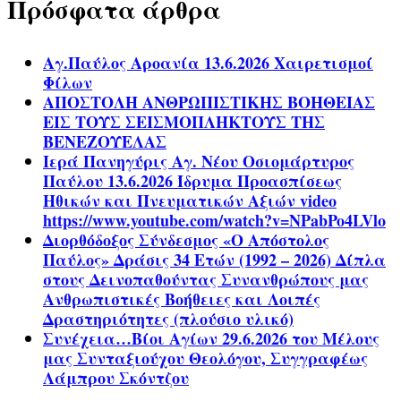
Πρόσφατα άρθρα
Αγ.Παύλος Αροανία 13.6.2026 Χαιρετισμοί
Φίλων
ΑΠΟΣΤΟΛΗ ΑΝΘΡΩΠΙΣΤΙΚΗΣ ΒΟΗΘΕΙΑΣ
ΕΙΣ ΤΟΥΣ ΣΕΙΣΜΟΠΛΗΚΤΟΥΣ ΤΗΣ
ΒΕΝΕΖΟΥΕΛΑΣ
Ιερά Πανηγύρις Αγ. Νέου Οσιομάρτυρος
Παύλου 13.6.2026 Ίδρυμα Προασπίσεως
Ηθικών και Πνευματικών Αξιών video
https://www.youtube.com/watch?v=NPabPo4LVlo
Διορθόδοξος Σύνδεσμος «Ο Απόστολος
Παύλος» Δράσις 34 Ετών (1992 – 2026) Δίπλα
στους Δεινοπαθούντας Συνανθρώπους μας
Ανθρωπιστικές Βοήθειες και Λοιπές
Δραστηριότητες (πλούσιο υλικό)
Συνέχεια…Βίοι Αγίων 29.6.2026 του Μέλους
μας Συνταξιούχου Θεολόγου, Συγγραφέως
Λάμπρου Σκόντζου