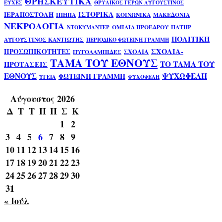
ΘΡΗΣΚΕΥΤΙΚΑ
ΕΥΧΕΣ
ΘΡΥΛΙΚΟΣ ΓΕΡΩΝ ΑΥΓΟΥΣΤΙΝΟΣ
ΙΣΤΟΡΙΚΑ
ΙΕΡΑΠΟΣΤΟΛΗ
ΙΠΗΠΑ
ΚΟΙΝΩΝΙΚΑ
ΜΑΚΕΔΟΝΙΑ
ΝΕΚΡΟΛΟΓΙΑ
ΟΜΙΛΙΑ ΠΡΟΕΔΡΟΥ
ΠΑΤΗΡ
ΝΤΟΚΥΜΑΝΤΕΡ
ΠΟΛΙΤΙΚΗ
ΑΥΓΟΥΣΤΙΝΟΣ ΚΑΝΤΙΩΤΗΣ
ΠΕΡΙΟΔΙΚΟ ΦΩΤΕΙΝΗ ΓΡΑΜΜΗ
ΣΧΟΛΙΑ-
ΠΡΟΣΩΠΙΚΟΤΗΤΕΣ
ΣΧΟΛΙΑ
ΠΥΓΟΛΑΜΠΙΔΕΣ
ΤΑΜΑ ΤΟΥ ΕΘΝΟΥΣ
ΤΟ ΤΑΜΑ ΤΟΥ
ΠΡΟΤΑΣΕΙΣ
ΕΘΝΟΥΣ
ΨΥΧΩΦΕΛΗ
ΦΩΤΕΙΝΗ ΓΡΑΜΜΗ
ΥΓΕΙΑ
ΨΥΧΟΦΕΛΗ
Αύγουστος 2026
Δ
Τ
Τ
Π
Π
Σ
Κ
1
2
3
4
5
6
7
8
9
10
11
12
13
14
15
16
17
18
19
20
21
22
23
24
25
26
27
28
29
30
31
« Ιούλ