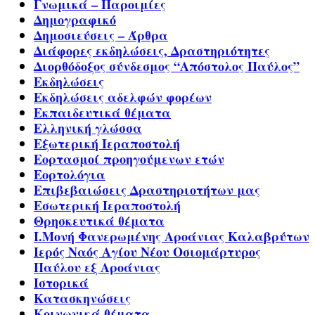
Γνωμικά – Παροιμίες
Δημογραφικό
Δημοσιεύσεις – Άρθρα
Διάφορες εκδηλώσεις, Δραστηριότητες
Διορθόδοξος σύνδεσμος “Απόστολος Παύλος”
Εκδηλώσεις
Εκδηλώσεις αδελφών φορέων
Εκπαιδευτικά θέματα
Ελληνική γλώσσα
Εξωτερική Ιεραποστολή
Εορτασμοί προηγούμενων ετών
Εορτολόγια
Επιβεβαιώσεις Δραστηριοτήτων μας
Εσωτερική Ιεραποστολή
Θρησκευτικά θέματα
Ι.Μονή Φανερωμένης Αροάνιας Καλαβρύτων
Ιερός Ναός Αγίου Νέου Οσιομάρτυρος
Παύλου εξ Αροάνιας
Ιστορικά
Κατασκηνώσεις
Κοινωνικά θέματα