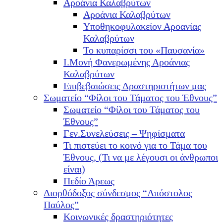
Αροάνια Καλαβρύτων
Αροάνια Καλαβρύτων
Υποθηκοφυλακείον Αροανίας
Καλαβρύτων
Το κυπαρίσσι του «Παυσανία»
Ι.Μονή Φανερωμένης Αροάνιας
Καλαβρύτων
Επιβεβαιώσεις Δραστηριοτήτων μας
Σωματείο “Φίλοι του Τάματος του Έθνους”
Σωματείο “Φίλοι του Τάματος του
Έθνους”
Γεν.Συνελεύσεις – Ψηφίσματα
Τι πιστεύει το κοινό για το Τάμα του
Έθνους, (Τι να με λέγουσι οι άνθρωποι
είναι)
Πεδίο Άρεως
Διορθόδοξος σύνδεσμος “Απόστολος
Παύλος”
Κοινωνικές δραστηριότητες