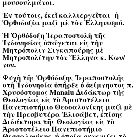
μουσουλμάνοι.
Ἐν τούτοις, ἐκεῖ καλλιεργεῖται ἡ
Ὀρθοδοξία μαζὶ μὲ τὸν Ἑλληνισμό.
Ἡ Ὀρθόδοξη Ἱεραποστολὴ τῆς
Ἰνδονησίας ὑπάγεται εἰς τὴν
Μητρόπολιν Σιγκαπούρης μὲ
Μητροπολίτην τὸν Ἕλληνα κ. Κων/
νον.
Ψυχὴ τῆς Ὀρθόδοξης Ἱεραποστολῆς
στὴ Ἰνδονησία ὑπῆρξε ὁ ἀείμνηστος π.
Χρυσόστομος
Manalu
Διδάκτωρ τῆς
Θεολογίας εἰς τὸ Ἀριστοτέλειο
Πανεπιστήμιο Θεσσαλονίκης μαζὶ μὲ
τὴν Πρεσβυτέρα Ἐλισάβετ, ἐπίσης
Διδάκτορα τῆς Θεολογίας εἰς τὸ
Ἀριστοτέλειο Πανεπιστήμιο
Θεσσαλονίκης, ἡ ὁποία συνεχιζει τὸ