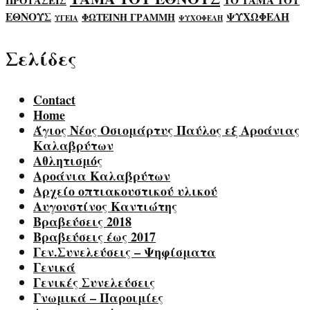
ΤΟ ΤΑΜΑ ΤΟΥ
ΠΡΟΤΑΣΕΙΣ
ΕΘΝΟΥΣ
ΨΥΧΩΦΕΛΗ
ΦΩΤΕΙΝΗ ΓΡΑΜΜΗ
ΥΓΕΙΑ
ΨΥΧΟΦΕΛΗ
Σελίδες
Contact
Home
Άγιος Νέος Οσιομάρτυς Παύλος εξ Αροάνιας
Καλαβρύτων
Αθλητισμός
Αροάνια Καλαβρύτων
Αρχείο οπτιακουστικού υλικού
Αυγουστίνος Καντιώτης
Βραβεύσεις 2018
Βραβεύσεις έως 2017
Γεν.Συνελεύσεις – Ψηφίσματα
Γενικά
Γενικές Συνελεύσεις
Γνωμικά – Παροιμίες