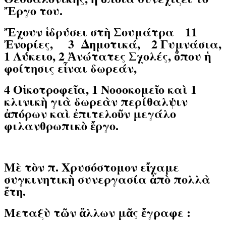
Ἔργο του.
Ἔχουν ἱδρύσει στὴ Σουμάτρα 11
Ἐνορίες, 3 Δημοτικά, 2 Γυμνάσια,
1 Λύκειο, 2 Ἀνώτατες Σχολές, ὅπου ἡ
φοίτησις εἶναι δωρεάν,
4 Οἰκοτροφεῖα, 1 Νοσοκομεῖο καὶ 1
κλινικὴ γιὰ δωρεὰν περίθαλψιν
ἀπόρων καὶ ἐπιτελοῦν μεγάλο
φιλανθρωπικὸ ἔργο.
Μὲ τὸν π. Χρυσόστομον εἴχαμε
συγκινητικὴ συνεργασία ἀπὸ πολλὰ
ἔτη.
Μεταξὺ τῶν ἄλλων μᾶς ἔγραφε :