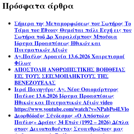
Πρόσφατα άρθρα
Σήμερα της Μεταμορφώσεως του Σωτήρος Το
Τάμα του Έθνους Θυμάται πάλι Ευχή εις τον
Σωτήρα τοῦ Δρ Χαραλάμπους Μπούσια
Ίδρυμα Προασπίσεως Ηθικών και
Πνευματικών Αξιών
Αγ.Παύλος Αροανία 13.6.2026 Χαιρετισμοί
Φίλων
ΑΠΟΣΤΟΛΗ ΑΝΘΡΩΠΙΣΤΙΚΗΣ ΒΟΗΘΕΙΑΣ
ΕΙΣ ΤΟΥΣ ΣΕΙΣΜΟΠΛΗΚΤΟΥΣ ΤΗΣ
ΒΕΝΕΖΟΥΕΛΑΣ
Ιερά Πανηγύρις Αγ. Νέου Οσιομάρτυρος
Παύλου 13.6.2026 Ίδρυμα Προασπίσεως
Ηθικών και Πνευματικών Αξιών video
https://www.youtube.com/watch?v=NPabPo4LVlo
Διορθόδοξος Σύνδεσμος «Ο Απόστολος
Παύλος» Δράσις 34 Ετών (1992 – 2026) Δίπλα
στους Δεινοπαθούντας Συνανθρώπους μας