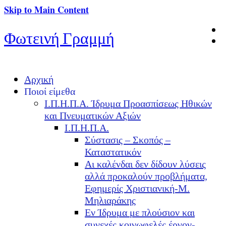
Skip to Main Content
Φωτεινή Γραμμή
Αρχική
Ποιοί είμεθα
Ι.Π.Η.Π.Α. Ίδρυμα Προασπίσεως Ηθικών
και Πνευματικών Αξιών
Ι.Π.Η.Π.Α.
Σύστασις – Σκοπός –
Καταστατικόν
Αι καλένδαι δεν δίδουν λύσεις
αλλά προκαλούν προβλήματα,
Εφημερίς Χριστιανική-Μ.
Μηλιαράκης
Εν Ίδρυμα με πλούσιον και
συνεχές κοινωφελές έργον-