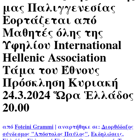
μας Παλιγγενεσίας
Εορτάζεται από
Μαθητές όλης της
Υφηλίου International
Hellenic Association
Τάμα του Έθνους
Πρόσκληση Κυριακή
24.3.2024 Ὥρα Ἑλλάδος
20.00
από
Foteini Grammi
|
αναρτήθηκε σε:
Διορθόδοξος
σύνδεσμος "Απόστολος Παύλος"
,
Εκδηλώσεις
,