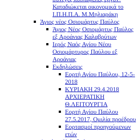
Καταδιώκεται οικονομικά το
Ι.Π.Η.Π.Α. Μ.Μηλιαράκη
Άγιος νέος Οσιομάρτυς Παύλος
Άγιος Νέος Οσιομάρτυς Παύλος
εξ Αροάνιας Καλαβρύτων
Ιερός Ναός Αγίου Νέου
Οσιομάρτυρος Παύλου εξ
Αροάνιας
Εκδηλώσεις
Εορτή Αγίου Παύλου, 12-5-
2018
ΚΥΡΙΑΚΗ 29.4.2018
ΑΡΧΙΕΡΑΤΙΚΗ
Θ.ΛΕΙΤΟΥΡΓΙΑ
Εορτή Αγίου Παύλου
27.5.2017, Ομιλία προέδρου
Εορτασμοί προηγούμενων
ετών