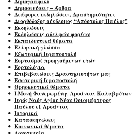
Δημογραφικό
Δημοσιεύσεις – Άρθρα
Διάφορες εκδηλώσεις, Δραστηριότητες
Διορθόδοξος σύνδεσμος “Απόστολος Παύλος”
Εκδηλώσεις
Εκδηλώσεις αδελφών φορέων
Εκπαιδευτικά θέματα
Ελληνική γλώσσα
Εξωτερική Ιεραποστολή
Εορτασμοί προηγούμενων ετών
Εορτολόγια
Επιβεβαιώσεις Δραστηριοτήτων μας
Εσωτερική Ιεραποστολή
Θρησκευτικά θέματα
Ι.Μονή Φανερωμένης Αροάνιας Καλαβρύτων
Ιερός Ναός Αγίου Νέου Οσιομάρτυρος
Παύλου εξ Αροάνιας
Ιστορικά
Κατασκηνώσεις
Κοινωνικά θέματα
Λογοτεχνία