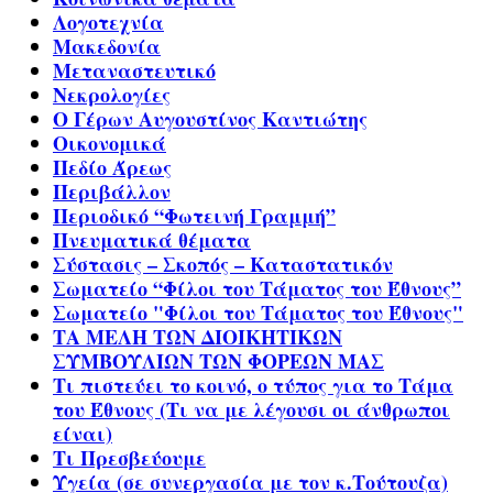
Λογοτεχνία
Μακεδονία
Μεταναστευτικό
Νεκρολογίες
Ο Γέρων Αυγουστίνος Καντιώτης
Οικονομικά
Πεδίο Άρεως
Περιβάλλον
Περιοδικό “Φωτεινή Γραμμή”
Πνευματικά θέματα
Σύστασις – Σκοπός – Καταστατικόν
Σωματείο “Φίλοι του Τάματος του Έθνους”
Σωματείο "Φίλοι του Τάματος του Έθνους"
ΤΑ ΜΕΛΗ ΤΩΝ ΔΙΟΙΚΗΤΙΚΩΝ
ΣΥΜΒΟΥΛΙΩΝ ΤΩΝ ΦΟΡΕΩΝ ΜΑΣ
Τι πιστεύει το κοινό, ο τύπος για το Τάμα
του Έθνους (Τι να με λέγουσι οι άνθρωποι
είναι)
Τι Πρεσβεύουμε
Υγεία (σε συνεργασία με τον κ.Τούτουζα)