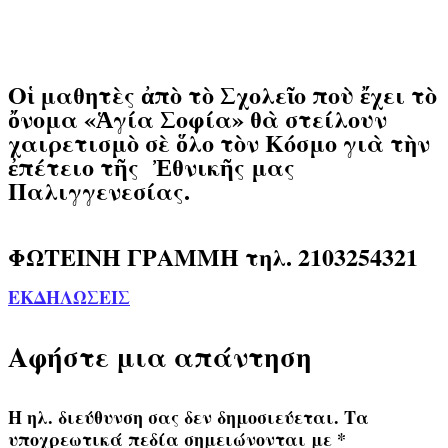
Οἱ μαθητὲς ἀπὸ τὸ Σχολεῖο ποὺ ἔχει τὸ
ὄνομα
«Ἁγία Σοφία»
θὰ στείλουν
χαιρετισμὸ σὲ ὅλο τὸν Κόσμο γιὰ τὴν
ἐπέτειο τῆς Ἐθνικῆς μας
Παλιγγενεσίας.
ΦΩΤΕΙΝΗ ΓΡΑΜΜΗ τηλ. 2103254321
ΕΚΔΗΛΩΣΕΙΣ
Αφήστε μια απάντηση
Η ηλ. διεύθυνση σας δεν δημοσιεύεται.
Τα
υποχρεωτικά πεδία σημειώνονται με
*