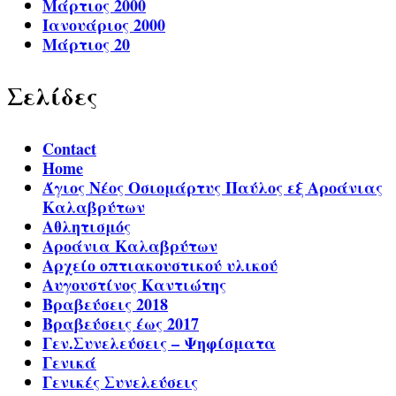
Μάρτιος 2000
Ιανουάριος 2000
Μάρτιος 20
Σελίδες
Contact
Home
Άγιος Νέος Οσιομάρτυς Παύλος εξ Αροάνιας
Καλαβρύτων
Αθλητισμός
Αροάνια Καλαβρύτων
Αρχείο οπτιακουστικού υλικού
Αυγουστίνος Καντιώτης
Βραβεύσεις 2018
Βραβεύσεις έως 2017
Γεν.Συνελεύσεις – Ψηφίσματα
Γενικά
Γενικές Συνελεύσεις