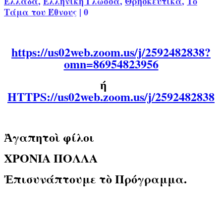
Ελλάδα
,
Ελληνική Γλώσσα
,
Θρησκευτικά
,
Το
Τάμα του Έθνους
|
0
https://us02web.zoom.us/j/2592482838?
omn=86954823956
ή
HTTPS://us02web.zoom.us/j/2592482838
Ἀγαπητοὶ φίλοι
ΧΡΟΝΙΑ ΠΟΛΛΑ
Ἐπισυνάπτουμε τὸ Πρόγραμμα.