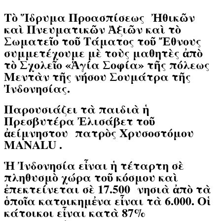
Τὸ Ἵδρυμα Προασπίσεως Ἠθικῶν
καὶ Πνευματικῶν Ἀξιῶν καὶ τὸ
Σωματεῖο τοῦ Τάματος τοῦ Ἔθνους
συμμετέχουμε μὲ τοὺς μαθητὲς ἀπὸ
τὸ Σχολεῖο «Ἁγία Σοφία» τῆς πόλεως
Μεντὰν τῆς νήσου Σουμάτρα τῆς
Ἰνδονησίας.
Παρουσιάζει τὰ παιδιὰ ἡ
Πρεσβυτέρα Ἐλισάβετ τοῦ
ἀείμνηστου πατρὸς Χρυσοστόμου
MANALU .
Ἡ Ἰνδονησία εἶναι ἡ τέταρτη σὲ
πληθυσμὸ χώρα τοῦ κόσμου καὶ
ἐπεκτείνεται σὲ 17.500 νησιὰ ἀπὸ τὰ
ὁποῖα κατοικημἐνα εἶναι τὰ 6.000. Οἱ
κάτοικοι εἶναι κατὰ 87%