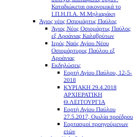
Καταδιώκεται οικονομικά το
Ι.Π.Η.Π.Α. Μ.Μηλιαράκη
Άγιος νέος Οσιομάρτυς Παύλος
Άγιος Νέος Οσιομάρτυς Παύλος
εξ Αροάνιας Καλαβρύτων
Ιερός Ναός Αγίου Νέου
Οσιομάρτυρος Παύλου εξ
Αροάνιας
Εκδηλώσεις
Εορτή Αγίου Παύλου, 12-5-
2018
ΚΥΡΙΑΚΗ 29.4.2018
ΑΡΧΙΕΡΑΤΙΚΗ
Θ.ΛΕΙΤΟΥΡΓΙΑ
Εορτή Αγίου Παύλου
27.5.2017, Ομιλία προέδρου
Εορτασμοί προηγούμενων
ετών