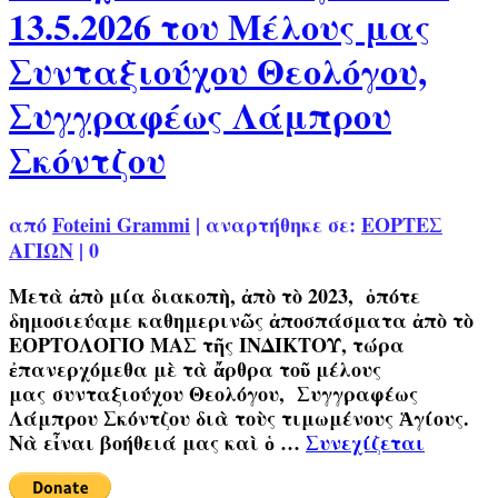
13.5.2026 του Μέλους μας
Συνταξιούχου Θεολόγου,
Συγγραφέως Λάμπρου
Σκόντζου
από
Foteini Grammi
|
αναρτήθηκε σε:
ΕΟΡΤΕΣ
ΑΓΙΩΝ
|
0
Μετὰ ἀπὸ μία διακοπὴ, ἀπὸ τὸ 2023, ὁπότε
δημοσιεύαμε καθημερινῶς ἀποσπάσματα ἀπὸ τὸ
ΕΟΡΤΟΛΟΓΙΟ ΜΑΣ τῆς ΙΝΔΙΚΤΟΥ, τώρα
ἐπανερχόμεθα μὲ τὰ ἄρθρα τοῦ μέλους
μας συνταξιούχου Θεολόγου, Συγγραφέως
Λάμπρου Σκόντζου διὰ τοὺς τιμωμένους Ἁγίους.
Νὰ εἶναι βοήθειά μας καὶ ὁ …
Συνεχίζεται