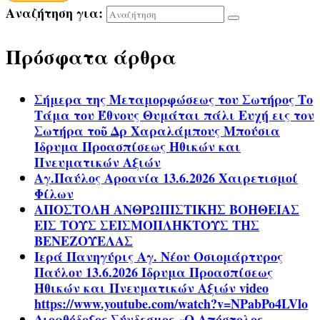
Αναζήτηση για:
Πρόσφατα άρθρα
Σήμερα της Μεταμορφώσεως του Σωτήρος Το
Τάμα του Έθνους Θυμάται πάλι Ευχή εις τον
Σωτήρα τοῦ Δρ Χαραλάμπους Μπούσια
Ίδρυμα Προασπίσεως Ηθικών και
Πνευματικών Αξιών
Αγ.Παύλος Αροανία 13.6.2026 Χαιρετισμοί
Φίλων
ΑΠΟΣΤΟΛΗ ΑΝΘΡΩΠΙΣΤΙΚΗΣ ΒΟΗΘΕΙΑΣ
ΕΙΣ ΤΟΥΣ ΣΕΙΣΜΟΠΛΗΚΤΟΥΣ ΤΗΣ
ΒΕΝΕΖΟΥΕΛΑΣ
Ιερά Πανηγύρις Αγ. Νέου Οσιομάρτυρος
Παύλου 13.6.2026 Ίδρυμα Προασπίσεως
Ηθικών και Πνευματικών Αξιών video
https://www.youtube.com/watch?v=NPabPo4LVlo
Διορθόδοξος Σύνδεσμος «Ο Απόστολος