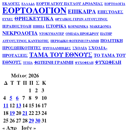
ΕΟΡΤΗ ΑΓΙΟΥ ΠΑΥΛΟΥ ΑΡΟΑΝΙΑΣ
ΕΚΛΟΓΕΣ
ΕΛΛΑΔΑ
ΕΟΡΤΟΛΟΓΙΑ
ΕΟΡΤΟΛΟΓΙΟΝ
ΕΠΙΚΑΙΡΑ
ΕΠΙΣΤΟΛΕΣ
ΘΡΗΣΚΕΥΤΙΚΑ
ΕΥΧΕΣ
ΘΡΥΛΙΚΟΣ ΓΕΡΩΝ ΑΥΓΟΥΣΤΙΝΟΣ
ΙΣΤΟΡΙΚΑ
ΙΕΡΑΠΟΣΤΟΛΗ
ΙΠΗΠΑ
ΚΟΙΝΩΝΙΚΑ
ΜΑΚΕΔΟΝΙΑ
ΝΕΚΡΟΛΟΓΙΑ
ΟΜΙΛΙΑ ΠΡΟΕΔΡΟΥ
ΠΑΤΗΡ
ΝΤΟΚΥΜΑΝΤΕΡ
ΠΟΛΙΤΙΚΗ
ΑΥΓΟΥΣΤΙΝΟΣ ΚΑΝΤΙΩΤΗΣ
ΠΕΡΙΟΔΙΚΟ ΦΩΤΕΙΝΗ ΓΡΑΜΜΗ
ΣΧΟΛΙΑ-
ΠΡΟΣΩΠΙΚΟΤΗΤΕΣ
ΣΧΟΛΙΑ
ΠΥΓΟΛΑΜΠΙΔΕΣ
ΤΑΜΑ ΤΟΥ ΕΘΝΟΥΣ
ΤΟ ΤΑΜΑ ΤΟΥ
ΠΡΟΤΑΣΕΙΣ
ΕΘΝΟΥΣ
ΨΥΧΩΦΕΛΗ
ΦΩΤΕΙΝΗ ΓΡΑΜΜΗ
ΥΓΕΙΑ
ΨΥΧΟΦΕΛΗ
Μάιος 2026
Δ
Τ
Τ
Π
Π
Σ
Κ
1
2
3
4
5
6
7
8
9
10
11
12
13
14
15
16
17
18
19
20
21
22
23
24
25
26
27
28
29
30
31
« Απρ
Ιούν »