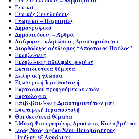
Γεν.Συνελεύσεις – Ψηφίσματα
Γενικά
Γενικές Συνελεύσεις
Γνωμικά – Παροιμίες
Δημογραφικό
Δημοσιεύσεις – Άρθρα
Διάφορες εκδηλώσεις, Δραστηριότητες
Διορθόδοξος σύνδεσμος “Απόστολος Παύλος”
Εκδηλώσεις
Εκδηλώσεις αδελφών φορέων
Εκπαιδευτικά θέματα
Ελληνική γλώσσα
Εξωτερική Ιεραποστολή
Εορτασμοί προηγούμενων ετών
Εορτολόγια
Επιβεβαιώσεις Δραστηριοτήτων μας
Εσωτερική Ιεραποστολή
Θρησκευτικά θέματα
Ι.Μονή Φανερωμένης Αροάνιας Καλαβρύτων
Ιερός Ναός Αγίου Νέου Οσιομάρτυρος
Παύλου εξ Αροάνιας