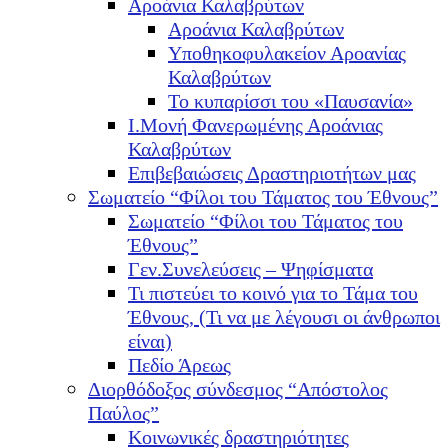
Αροάνια Καλαβρύτων
Αροάνια Καλαβρύτων
Υποθηκοφυλακείον Αροανίας
Καλαβρύτων
Το κυπαρίσσι του «Παυσανία»
Ι.Μονή Φανερωμένης Αροάνιας
Καλαβρύτων
Επιβεβαιώσεις Δραστηριοτήτων μας
Σωματείο “Φίλοι του Τάματος του Έθνους”
Σωματείο “Φίλοι του Τάματος του
Έθνους”
Γεν.Συνελεύσεις – Ψηφίσματα
Τι πιστεύει το κοινό για το Τάμα του
Έθνους, (Τι να με λέγουσι οι άνθρωποι
είναι)
Πεδίο Άρεως
Διορθόδοξος σύνδεσμος “Απόστολος
Παύλος”
Κοινωνικές δραστηριότητες