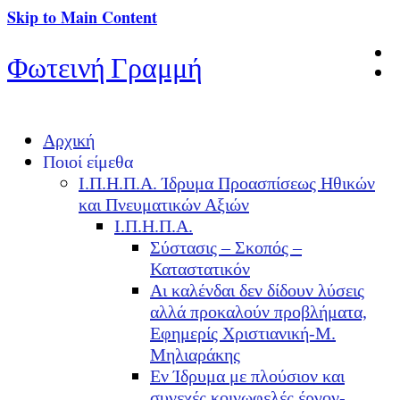
Skip to Main Content
Φωτεινή Γραμμή
Αρχική
Ποιοί είμεθα
Ι.Π.Η.Π.Α. Ίδρυμα Προασπίσεως Ηθικών
και Πνευματικών Αξιών
Ι.Π.Η.Π.Α.
Σύστασις – Σκοπός –
Καταστατικόν
Αι καλένδαι δεν δίδουν λύσεις
αλλά προκαλούν προβλήματα,
Εφημερίς Χριστιανική-Μ.
Μηλιαράκης
Εν Ίδρυμα με πλούσιον και
συνεχές κοινωφελές έργον-