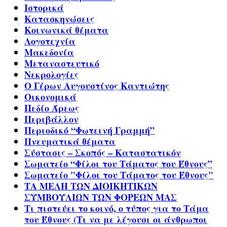
Ιστορικά
Κατασκηνώσεις
Κοινωνικά θέματα
Λογοτεχνία
Μακεδονία
Μεταναστευτικό
Νεκρολογίες
Ο Γέρων Αυγουστίνος Καντιώτης
Οικονομικά
Πεδίο Άρεως
Περιβάλλον
Περιοδικό “Φωτεινή Γραμμή”
Πνευματικά θέματα
Σύστασις – Σκοπός – Καταστατικόν
Σωματείο “Φίλοι του Τάματος του Έθνους”
Σωματείο "Φίλοι του Τάματος του Έθνους"
ΤΑ ΜΕΛΗ ΤΩΝ ΔΙΟΙΚΗΤΙΚΩΝ
ΣΥΜΒΟΥΛΙΩΝ ΤΩΝ ΦΟΡΕΩΝ ΜΑΣ
Τι πιστεύει το κοινό, ο τύπος για το Τάμα
του Έθνους (Τι να με λέγουσι οι άνθρωποι