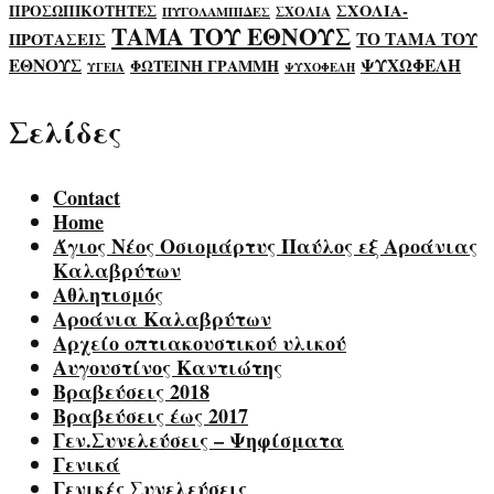
ΣΧΟΛΙΑ-
ΠΡΟΣΩΠΙΚΟΤΗΤΕΣ
ΣΧΟΛΙΑ
ΠΥΓΟΛΑΜΠΙΔΕΣ
ΤΑΜΑ ΤΟΥ ΕΘΝΟΥΣ
ΤΟ ΤΑΜΑ ΤΟΥ
ΠΡΟΤΑΣΕΙΣ
ΕΘΝΟΥΣ
ΨΥΧΩΦΕΛΗ
ΦΩΤΕΙΝΗ ΓΡΑΜΜΗ
ΥΓΕΙΑ
ΨΥΧΟΦΕΛΗ
Σελίδες
Contact
Home
Άγιος Νέος Οσιομάρτυς Παύλος εξ Αροάνιας
Καλαβρύτων
Αθλητισμός
Αροάνια Καλαβρύτων
Αρχείο οπτιακουστικού υλικού
Αυγουστίνος Καντιώτης
Βραβεύσεις 2018
Βραβεύσεις έως 2017
Γεν.Συνελεύσεις – Ψηφίσματα
Γενικά
Γενικές Συνελεύσεις