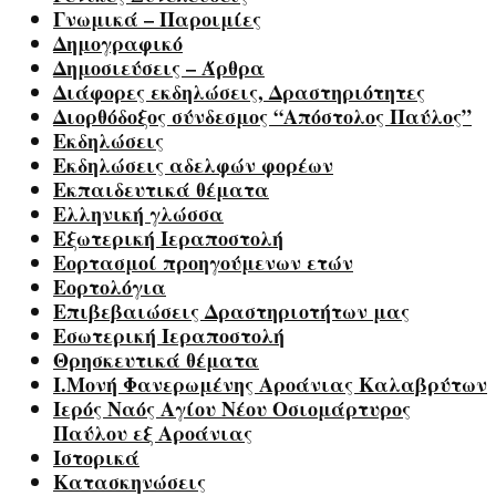
Γνωμικά – Παροιμίες
Δημογραφικό
Δημοσιεύσεις – Άρθρα
Διάφορες εκδηλώσεις, Δραστηριότητες
Διορθόδοξος σύνδεσμος “Απόστολος Παύλος”
Εκδηλώσεις
Εκδηλώσεις αδελφών φορέων
Εκπαιδευτικά θέματα
Ελληνική γλώσσα
Εξωτερική Ιεραποστολή
Εορτασμοί προηγούμενων ετών
Εορτολόγια
Επιβεβαιώσεις Δραστηριοτήτων μας
Εσωτερική Ιεραποστολή
Θρησκευτικά θέματα
Ι.Μονή Φανερωμένης Αροάνιας Καλαβρύτων
Ιερός Ναός Αγίου Νέου Οσιομάρτυρος
Παύλου εξ Αροάνιας
Ιστορικά
Κατασκηνώσεις