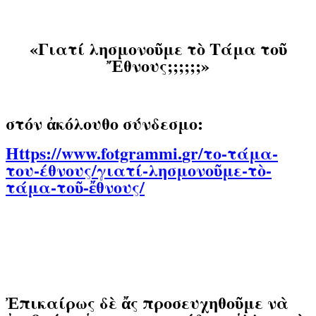
«
Γιατί λησμονοῦμε τὸ Τάμα τοῦ
Ἔθνους;;;;;;»
στόν ἀκόλουθο σύνδεσμο:
Https
://
www
.
fotgrammi
.
gr
/το-τάμα-
του-έθνους/γιατί-λησμονοῦμε-τὸ-
τάμα-τοῦ-ἔθνους/
Ἐπικαίρως δὲ ἄς προσευχηθοῦμε νὰ