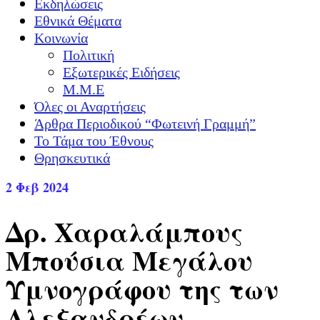
Εκδηλώσεις
Εθνικά Θέματα
Κοινωνία
Πολιτική
Εξωτερικές Ειδήσεις
Μ.Μ.Ε
Όλες οι Αναρτήσεις
Άρθρα Περιοδικού “Φωτεινή Γραμμή”
Το Τάμα του Έθνους
Θρησκευτικά
2
Φεβ 2024
Δρ. Χαραλάμπους
Μπούσια Μεγάλου
Υμνογράφου της των
Αλεξανδρέων