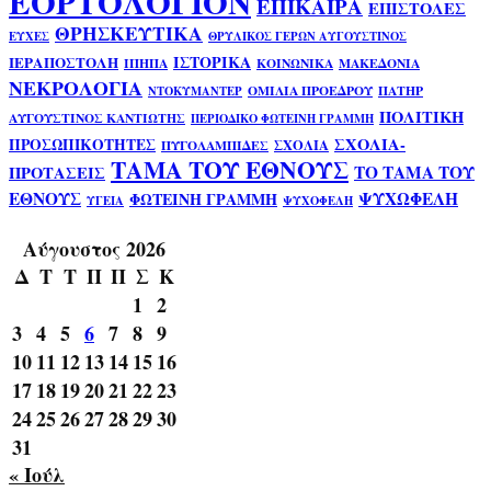
ΕΟΡΤΟΛΟΓΙΟΝ
ΕΠΙΚΑΙΡΑ
ΕΠΙΣΤΟΛΕΣ
ΘΡΗΣΚΕΥΤΙΚΑ
ΕΥΧΕΣ
ΘΡΥΛΙΚΟΣ ΓΕΡΩΝ ΑΥΓΟΥΣΤΙΝΟΣ
ΙΣΤΟΡΙΚΑ
ΙΕΡΑΠΟΣΤΟΛΗ
ΙΠΗΠΑ
ΚΟΙΝΩΝΙΚΑ
ΜΑΚΕΔΟΝΙΑ
ΝΕΚΡΟΛΟΓΙΑ
ΟΜΙΛΙΑ ΠΡΟΕΔΡΟΥ
ΠΑΤΗΡ
ΝΤΟΚΥΜΑΝΤΕΡ
ΠΟΛΙΤΙΚΗ
ΑΥΓΟΥΣΤΙΝΟΣ ΚΑΝΤΙΩΤΗΣ
ΠΕΡΙΟΔΙΚΟ ΦΩΤΕΙΝΗ ΓΡΑΜΜΗ
ΣΧΟΛΙΑ-
ΠΡΟΣΩΠΙΚΟΤΗΤΕΣ
ΣΧΟΛΙΑ
ΠΥΓΟΛΑΜΠΙΔΕΣ
ΤΑΜΑ ΤΟΥ ΕΘΝΟΥΣ
ΤΟ ΤΑΜΑ ΤΟΥ
ΠΡΟΤΑΣΕΙΣ
ΕΘΝΟΥΣ
ΨΥΧΩΦΕΛΗ
ΦΩΤΕΙΝΗ ΓΡΑΜΜΗ
ΥΓΕΙΑ
ΨΥΧΟΦΕΛΗ
Αύγουστος 2026
Δ
Τ
Τ
Π
Π
Σ
Κ
1
2
3
4
5
6
7
8
9
10
11
12
13
14
15
16
17
18
19
20
21
22
23
24
25
26
27
28
29
30
31
« Ιούλ