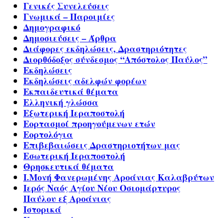
Γενικές Συνελεύσεις
Γνωμικά – Παροιμίες
Δημογραφικό
Δημοσιεύσεις – Άρθρα
Διάφορες εκδηλώσεις, Δραστηριότητες
Διορθόδοξος σύνδεσμος “Απόστολος Παύλος”
Εκδηλώσεις
Εκδηλώσεις αδελφών φορέων
Εκπαιδευτικά θέματα
Ελληνική γλώσσα
Εξωτερική Ιεραποστολή
Εορτασμοί προηγούμενων ετών
Εορτολόγια
Επιβεβαιώσεις Δραστηριοτήτων μας
Εσωτερική Ιεραποστολή
Θρησκευτικά θέματα
Ι.Μονή Φανερωμένης Αροάνιας Καλαβρύτων
Ιερός Ναός Αγίου Νέου Οσιομάρτυρος
Παύλου εξ Αροάνιας
Ιστορικά