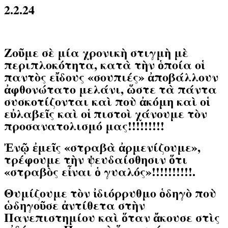
2.2.24
Ζοῦμε σὲ μία χρονικὴ στιγμὴ μὲ
περιπλοκότητα, κατὰ τὴν ὁποία οἱ
παντὸς εἴδους «σουπιές» ἀποβάλλουν
ἀφθονώτατο μελάνι, ὥστε τὰ πάντα
συσκοτίζονται καὶ ποὺ ἀκόμη καὶ οἱ
εὐλαβεῖς καὶ οἱ πιστοὶ χάνουμε τὸν
προσανατολισμό μας!!!!!!!!!
Ἐνῷ ἐμεῖς «στραβὰ ἀρμενίζουμε»,
τρέφουμε τὴν ψευδαίσθησιν ὅτι
«στραβὸς εἶναι ὁ γυαλός»!!!!!!!!!!.
Θυμίζουμε τὸν ἰδιόρρυθμο ὁδηγὸ ποὺ
ὡδηγοῦσε ἀντίθετα στὴν
Πανεπιστημίου καὶ ὅταν ἄκουσε στὶς