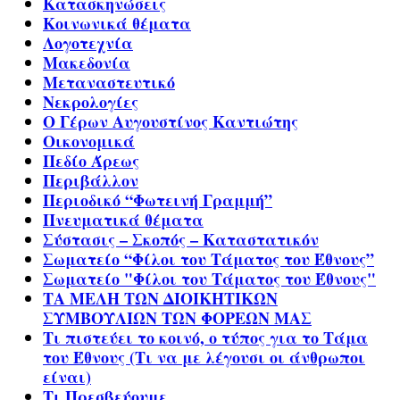
Κατασκηνώσεις
Κοινωνικά θέματα
Λογοτεχνία
Μακεδονία
Μεταναστευτικό
Νεκρολογίες
Ο Γέρων Αυγουστίνος Καντιώτης
Οικονομικά
Πεδίο Άρεως
Περιβάλλον
Περιοδικό “Φωτεινή Γραμμή”
Πνευματικά θέματα
Σύστασις – Σκοπός – Καταστατικόν
Σωματείο “Φίλοι του Τάματος του Έθνους”
Σωματείο "Φίλοι του Τάματος του Έθνους"
ΤΑ ΜΕΛΗ ΤΩΝ ΔΙΟΙΚΗΤΙΚΩΝ
ΣΥΜΒΟΥΛΙΩΝ ΤΩΝ ΦΟΡΕΩΝ ΜΑΣ
Τι πιστεύει το κοινό, ο τύπος για το Τάμα
του Έθνους (Τι να με λέγουσι οι άνθρωποι
είναι)
Τι Πρεσβεύουμε