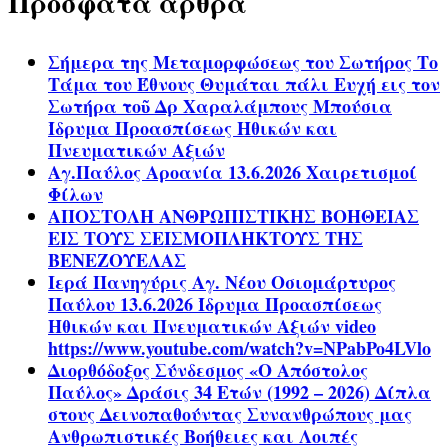
Πρόσφατα άρθρα
Σήμερα της Μεταμορφώσεως του Σωτήρος Το
Τάμα του Έθνους Θυμάται πάλι Ευχή εις τον
Σωτήρα τοῦ Δρ Χαραλάμπους Μπούσια
Ίδρυμα Προασπίσεως Ηθικών και
Πνευματικών Αξιών
Αγ.Παύλος Αροανία 13.6.2026 Χαιρετισμοί
Φίλων
ΑΠΟΣΤΟΛΗ ΑΝΘΡΩΠΙΣΤΙΚΗΣ ΒΟΗΘΕΙΑΣ
ΕΙΣ ΤΟΥΣ ΣΕΙΣΜΟΠΛΗΚΤΟΥΣ ΤΗΣ
ΒΕΝΕΖΟΥΕΛΑΣ
Ιερά Πανηγύρις Αγ. Νέου Οσιομάρτυρος
Παύλου 13.6.2026 Ίδρυμα Προασπίσεως
Ηθικών και Πνευματικών Αξιών video
https://www.youtube.com/watch?v=NPabPo4LVlo
Διορθόδοξος Σύνδεσμος «Ο Απόστολος
Παύλος» Δράσις 34 Ετών (1992 – 2026) Δίπλα
στους Δεινοπαθούντας Συνανθρώπους μας
Ανθρωπιστικές Βοήθειες και Λοιπές