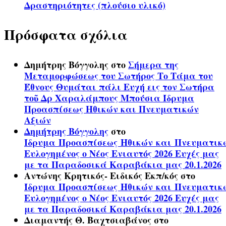
Δραστηριότητες (πλούσιο υλικό)
Πρόσφατα σχόλια
Δημήτρης Βόγγολης
στο
Σήμερα της
Μεταμορφώσεως του Σωτήρος Το Τάμα του
Έθνους Θυμάται πάλι Ευχή εις τον Σωτήρα
τοῦ Δρ Χαραλάμπους Μπούσια Ίδρυμα
Προασπίσεως Ηθικών και Πνευματικών
Αξιών
Δημήτρης Βόγγολης
στο
Ίδρυμα Προασπίσεως Ηθικών και Πνευματικ
Ευλογημένος ο Νέος Ενιαυτός 2026 Ευχές μας
με τα Παραδοσικά Καραβάκια μας 20.1.2026
Αντώνης Κρητικός- Ειδικός Εκπ/κός
στο
Ίδρυμα Προασπίσεως Ηθικών και Πνευματικ
Ευλογημένος ο Νέος Ενιαυτός 2026 Ευχές μας
με τα Παραδοσικά Καραβάκια μας 20.1.2026
Διαμαντής Θ. Βαχτσιαβάνος
στο