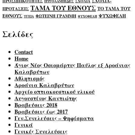
ΣΧΟΛΙΑ-
ΠΡΟΣΩΠΙΚΟΤΗΤΕΣ
ΣΧΟΛΙΑ
ΠΥΓΟΛΑΜΠΙΔΕΣ
ΤΑΜΑ ΤΟΥ ΕΘΝΟΥΣ
ΤΟ ΤΑΜΑ ΤΟΥ
ΠΡΟΤΑΣΕΙΣ
ΕΘΝΟΥΣ
ΨΥΧΩΦΕΛΗ
ΦΩΤΕΙΝΗ ΓΡΑΜΜΗ
ΥΓΕΙΑ
ΨΥΧΟΦΕΛΗ
Σελίδες
Contact
Home
Άγιος Νέος Οσιομάρτυς Παύλος εξ Αροάνιας
Καλαβρύτων
Αθλητισμός
Αροάνια Καλαβρύτων
Αρχείο οπτιακουστικού υλικού
Αυγουστίνος Καντιώτης
Βραβεύσεις 2018
Βραβεύσεις έως 2017
Γεν.Συνελεύσεις – Ψηφίσματα
Γενικά
Γενικές Συνελεύσεις