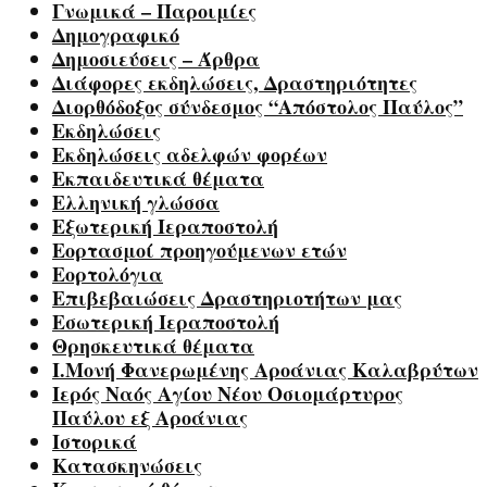
Γνωμικά – Παροιμίες
Δημογραφικό
Δημοσιεύσεις – Άρθρα
Διάφορες εκδηλώσεις, Δραστηριότητες
Διορθόδοξος σύνδεσμος “Απόστολος Παύλος”
Εκδηλώσεις
Εκδηλώσεις αδελφών φορέων
Εκπαιδευτικά θέματα
Ελληνική γλώσσα
Εξωτερική Ιεραποστολή
Εορτασμοί προηγούμενων ετών
Εορτολόγια
Επιβεβαιώσεις Δραστηριοτήτων μας
Εσωτερική Ιεραποστολή
Θρησκευτικά θέματα
Ι.Μονή Φανερωμένης Αροάνιας Καλαβρύτων
Ιερός Ναός Αγίου Νέου Οσιομάρτυρος
Παύλου εξ Αροάνιας
Ιστορικά
Κατασκηνώσεις