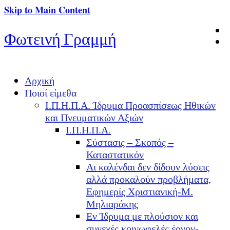
Skip to Main Content
Φωτεινή Γραμμή
Αρχική
Ποιοί είμεθα
Ι.Π.Η.Π.Α. Ίδρυμα Προασπίσεως Ηθικών
και Πνευματικών Αξιών
Ι.Π.Η.Π.Α.
Σύστασις – Σκοπός –
Καταστατικόν
Αι καλένδαι δεν δίδουν λύσεις
αλλά προκαλούν προβλήματα,
Εφημερίς Χριστιανική-Μ.
Μηλιαράκης
Εν Ίδρυμα με πλούσιον και
συνεχές κοινωφελές έργον-