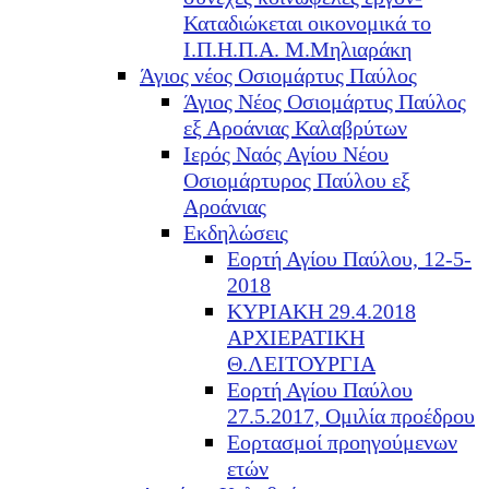
Καταδιώκεται οικονομικά το
Ι.Π.Η.Π.Α. Μ.Μηλιαράκη
Άγιος νέος Οσιομάρτυς Παύλος
Άγιος Νέος Οσιομάρτυς Παύλος
εξ Αροάνιας Καλαβρύτων
Ιερός Ναός Αγίου Νέου
Οσιομάρτυρος Παύλου εξ
Αροάνιας
Εκδηλώσεις
Εορτή Αγίου Παύλου, 12-5-
2018
ΚΥΡΙΑΚΗ 29.4.2018
ΑΡΧΙΕΡΑΤΙΚΗ
Θ.ΛΕΙΤΟΥΡΓΙΑ
Εορτή Αγίου Παύλου
27.5.2017, Ομιλία προέδρου
Εορτασμοί προηγούμενων
ετών