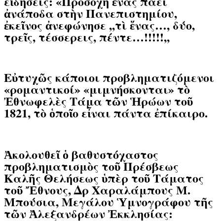
εἰδήσεις: «Πρoσοχὴ ἕνας πάει
ἀνάποδα στὴν Πανεπιστημίου,
ἐκεῖνος ἀνεφώνησε ,,τὶ ἕνας…, δύο,
τρεῖς, τέσσερεις, πέντε…!!!!!,,
Εὐτυχῶς κάποιοι προβληματιζόμενοι
«ρομαντικοί» «μιμνήσκονται» τὸ
Ἐθνωφελὲς Τάμα τῶν Ἡρώων τοῦ
1821, τὸ ὁποῖο εἶναι πάντα ἐπίκαιρο.
Ἀκολουθεῖ ὁ βαθυστόχαστος
προβληματισμὸς τοῦ Πρέσβεως
Καλῆς Θελήσεως ὑπὲρ τοῦ Τάματος
τοῦ Ἔθνους,
Δρ Χαραλάμπ
o
υς Μ.
Μπούσια, Μεγάλου Ὑμνογράφου τῆς
τῶν Ἀλεξανδρέων Ἐκκλησίας: