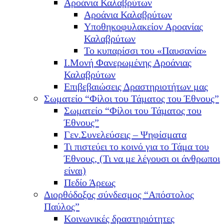
Αροάνια Καλαβρύτων
Αροάνια Καλαβρύτων
Υποθηκοφυλακείον Αροανίας
Καλαβρύτων
Το κυπαρίσσι του «Παυσανία»
Ι.Μονή Φανερωμένης Αροάνιας
Καλαβρύτων
Επιβεβαιώσεις Δραστηριοτήτων μας
Σωματείο “Φίλοι του Τάματος του Έθνους”
Σωματείο “Φίλοι του Τάματος του
Έθνους”
Γεν.Συνελεύσεις – Ψηφίσματα
Τι πιστεύει το κοινό για το Τάμα του
Έθνους, (Τι να με λέγουσι οι άνθρωποι
είναι)
Πεδίο Άρεως
Διορθόδοξος σύνδεσμος “Απόστολος
Παύλος”
Κοινωνικές δραστηριότητες