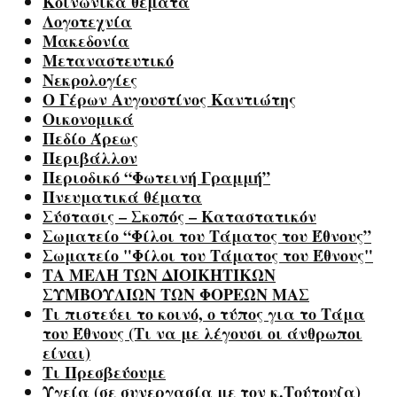
Κοινωνικά θέματα
Λογοτεχνία
Μακεδονία
Μεταναστευτικό
Νεκρολογίες
Ο Γέρων Αυγουστίνος Καντιώτης
Οικονομικά
Πεδίο Άρεως
Περιβάλλον
Περιοδικό “Φωτεινή Γραμμή”
Πνευματικά θέματα
Σύστασις – Σκοπός – Καταστατικόν
Σωματείο “Φίλοι του Τάματος του Έθνους”
Σωματείο "Φίλοι του Τάματος του Έθνους"
ΤΑ ΜΕΛΗ ΤΩΝ ΔΙΟΙΚΗΤΙΚΩΝ
ΣΥΜΒΟΥΛΙΩΝ ΤΩΝ ΦΟΡΕΩΝ ΜΑΣ
Τι πιστεύει το κοινό, ο τύπος για το Τάμα
του Έθνους (Τι να με λέγουσι οι άνθρωποι
είναι)
Τι Πρεσβεύουμε
Υγεία (σε συνεργασία με τον κ.Τούτουζα)