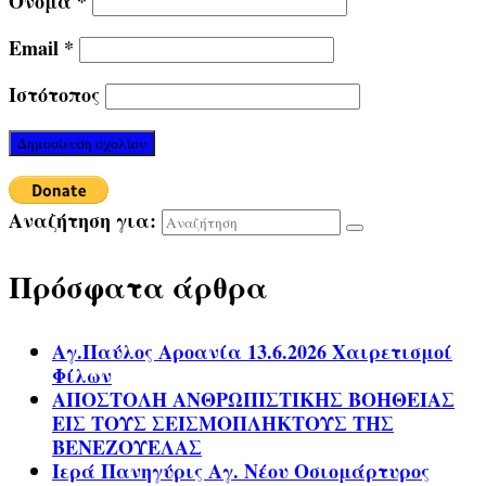
Όνομα
*
Email
*
Ιστότοπος
Αναζήτηση για:
Πρόσφατα άρθρα
Αγ.Παύλος Αροανία 13.6.2026 Χαιρετισμοί
Φίλων
ΑΠΟΣΤΟΛΗ ΑΝΘΡΩΠΙΣΤΙΚΗΣ ΒΟΗΘΕΙΑΣ
ΕΙΣ ΤΟΥΣ ΣΕΙΣΜΟΠΛΗΚΤΟΥΣ ΤΗΣ
ΒΕΝΕΖΟΥΕΛΑΣ
Ιερά Πανηγύρις Αγ. Νέου Οσιομάρτυρος