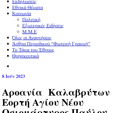
Εκδηλώσεις
Εθνικά Θέματα
Κοινωνία
Πολιτική
Εξωτερικές Ειδήσεις
Μ.Μ.Ε
Όλες οι Αναρτήσεις
Άρθρα Περιοδικού “Φωτεινή Γραμμή”
Το Τάμα του Έθνους
Θρησκευτικά
8
Ιούν 2023
Αροανία Καλαβρύτων
Εορτή Αγίου Νέου
Οσιομάρτυρος Παύλου