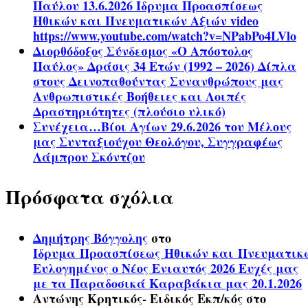
Παύλου 13.6.2026 Ίδρυμα Προασπίσεως
Ηθικών και Πνευματικών Αξιών video
https://www.youtube.com/watch?v=NPabPo4LVlo
Διορθόδοξος Σύνδεσμος «Ο Απόστολος
Παύλος» Δράσις 34 Ετών (1992 – 2026) Δίπλα
στους Δεινοπαθούντας Συνανθρώπους μας
Ανθρωπιστικές Βοήθειες και Λοιπές
Δραστηριότητες (πλούσιο υλικό)
Συνέχεια…Βίοι Αγίων 29.6.2026 του Μέλους
μας Συνταξιούχου Θεολόγου, Συγγραφέως
Λάμπρου Σκόντζου
Πρόσφατα σχόλια
Δημήτρης Βόγγολης
στο
Ίδρυμα Προασπίσεως Ηθικών και Πνευματικ
Ευλογημένος ο Νέος Ενιαυτός 2026 Ευχές μας
με τα Παραδοσικά Καραβάκια μας 20.1.2026
Αντώνης Κρητικός- Ειδικός Εκπ/κός
στο