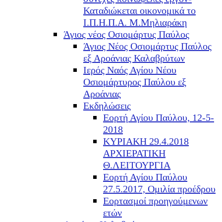
Καταδιώκεται οικονομικά το
Ι.Π.Η.Π.Α. Μ.Μηλιαράκη
Άγιος νέος Οσιομάρτυς Παύλος
Άγιος Νέος Οσιομάρτυς Παύλος
εξ Αροάνιας Καλαβρύτων
Ιερός Ναός Αγίου Νέου
Οσιομάρτυρος Παύλου εξ
Αροάνιας
Εκδηλώσεις
Εορτή Αγίου Παύλου, 12-5-
2018
ΚΥΡΙΑΚΗ 29.4.2018
ΑΡΧΙΕΡΑΤΙΚΗ
Θ.ΛΕΙΤΟΥΡΓΙΑ
Εορτή Αγίου Παύλου
27.5.2017, Ομιλία προέδρου
Εορτασμοί προηγούμενων
ετών