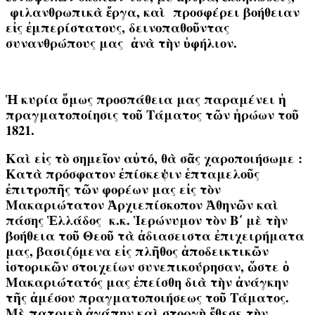
φιλανθρωπικὰ ἔργα, καὶ προσφέρει βοήθειαν
εἰς ἐμπερίστατους, δεινοπαθοῦντας
συνανθρώπους μας ἀνὰ τὴν ὑφήλιον.
Ἡ κυρία ὅμως προσπάθεια μας παραμένει ἡ
πραγματοποίησις τοῦ Τάματος τῶν ἡρώων τοῦ
1821.
Καὶ εἰς τὸ σημεῖον αὐτό, θὰ σᾶς χαροποιήσωμε :
Κατὰ πρόσφατον ἐπίσκεψιν ἑπταμελοῦς
ἐπιτροπῆς τῶν φορέων μας εἰς τὸν
Μακαριώτατον Ἀρχιεπίσκοπον Ἀθηνῶν καὶ
πάσης Ἑλλάδος κ.κ. Ἱερώνυμον τὸν Β΄ μὲ τὴν
βοήθεια τοῦ Θεοῦ τὰ ἀδιασειστα ἐπιχειρήματα
μας, βασιζόμενα εἰς πλῆθος ἀποδεικτικῶν
ἱστορικῶν στοιχείων συνεπικούρησαν, ὥστε ὁ
Μακαριώτατός μας ἐπείσθη διὰ τὴν ἀνάγκην
τῆς ἀμέσου πραγματοποιήσεως τοῦ Τάματος.
Μὲ πατρικὴ ἀγάπην καὶ στοργὴ ἔθεσε τὴν