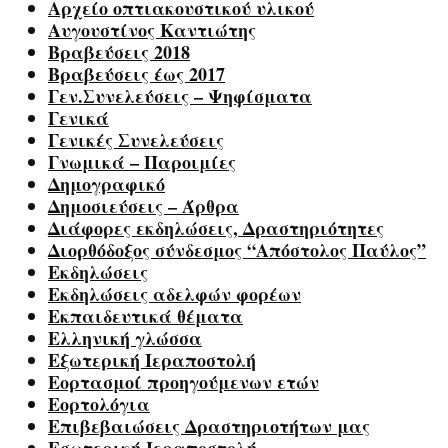
Αρχείο οπτιακουστικού υλικού
Αυγουστίνος Καντιώτης
Βραβεύσεις 2018
Βραβεύσεις έως 2017
Γεν.Συνελεύσεις – Ψηφίσματα
Γενικά
Γενικές Συνελεύσεις
Γνωμικά – Παροιμίες
Δημογραφικό
Δημοσιεύσεις – Άρθρα
Διάφορες εκδηλώσεις, Δραστηριότητες
Διορθόδοξος σύνδεσμος “Απόστολος Παύλος”
Εκδηλώσεις
Εκδηλώσεις αδελφών φορέων
Εκπαιδευτικά θέματα
Ελληνική γλώσσα
Εξωτερική Ιεραποστολή
Εορτασμοί προηγούμενων ετών
Εορτολόγια
Επιβεβαιώσεις Δραστηριοτήτων μας