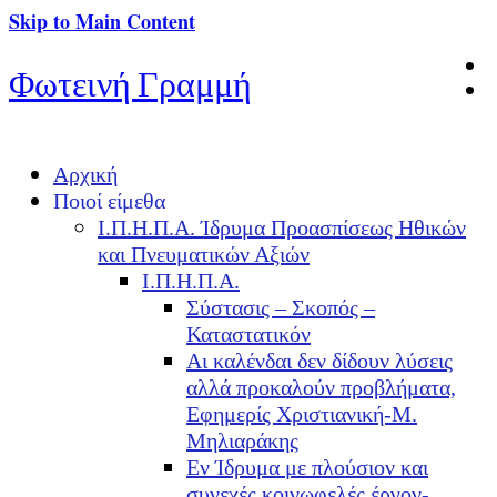
Skip to Main Content
Φωτεινή Γραμμή
Αρχική
Ποιοί είμεθα
Ι.Π.Η.Π.Α. Ίδρυμα Προασπίσεως Ηθικών
και Πνευματικών Αξιών
Ι.Π.Η.Π.Α.
Σύστασις – Σκοπός –
Καταστατικόν
Αι καλένδαι δεν δίδουν λύσεις
αλλά προκαλούν προβλήματα,
Εφημερίς Χριστιανική-Μ.
Μηλιαράκης
Εν Ίδρυμα με πλούσιον και
συνεχές κοινωφελές έργον-