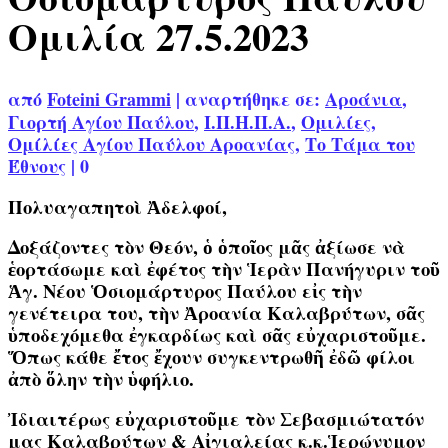
Ομιλία 27.5.2023
από
Foteini Grammi
|
αναρτήθηκε σε:
Αροάνια
,
Γιορτή Αγίου Παύλου
,
Ι.Π.Η.Π.Α.
,
Ομιλίες
,
Ομίλίες Αγίου Παύλου Αροανίας
,
Το Τάμα του
Έθνους
|
0
Πολυαγαπητοὶ Ἀδελφοί,
Δοξάζοντες τὸν Θεόν, ὁ ὁποῖος μᾶς ἀξίωσε νὰ
ἑορτάσωμε καὶ ἐφέτος τὴν Ἱερὰν Πανήγυριν τοῦ
Ἁγ. Νέου Ὁσιομάρτυρος Παύλου εἰς τὴν
γενέτειρα του, τὴν Ἀροανία Καλαβρύτων, σᾶς
ὑποδεχόμεθα ἐγκαρδίως καὶ σᾶς εὐχαριστοῦμε.
Ὅπως κάθε ἔτος ἔχουν συγκεντρωθῆ ἐδῶ φίλοι
ἀπὸ ὅλην τὴν ὑφήλιο.
Ἰδιαιτέρως εὐχαριστοῦμε τὸν Σεβασμιώτατόν
μας Καλαβρύτων & Αἰγιαλείας κ.κ.Ἱερώνυμον