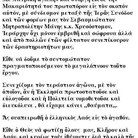
Μακαριότητά του πρωτοπόρον εἰς τὸν σκοπόν
αὐτόν, μὲ σύνδεσμον μεταξὺ τῆς Ἱερᾶς Συνόδου
καὶ τῶν φορέων μας τὸν Σεβασμιώτατον
Μητροπολίτην Μάνης κ.κ. Χρυσόστομον,
Ἱεράρχην ὄχι μόνον ἐμβριθῆ καὶ σώφρονα ἀλλὰ
καὶ ἀπὸ πολλῶν έτῶν φίλτατον συνεπίκουρον
τῶν δραστηριοτήτων μας.
Εἴθε νὰ δοῦμε τὸ συντομώτατον
πραγματοποιούμενον τὸ μεγαλόπνοον τοῦτο
ἔργον.
Συνεχίζομε τὸν τεράστιον ἀγῶνα, μὲ τὸν
ὁποῖον, ἄν ἡ Ἐκκλησία πρωτοστατοῦσε καὶ
εὐλογοῦσε καὶ ἡ Πολιτεία νομοθετοῦσε καὶ
διευκόλυνε , θὰ εἴχαμε κάνει ,,θαύματα,,.
Ἄς συσπειρωθῆ ὁ ἑλληνικὸς Λαός εἰς τὸ ἀγαθόν.
Εἴθε ὁ Θεὸς νὰ φωτίζῃ ὅλους μας, Κλῆρον καὶ
Λαόν, καὶ κυρίως τοὺς ἰθύνοντες διὰ τὸ καλὸ τῆς