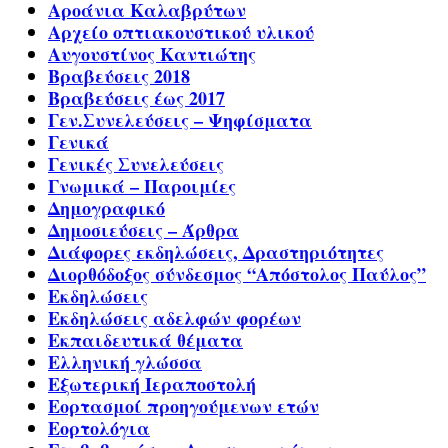
Αροάνια Καλαβρύτων
Αρχείο οπτιακουστικού υλικού
Αυγουστίνος Καντιώτης
Βραβεύσεις 2018
Βραβεύσεις έως 2017
Γεν.Συνελεύσεις – Ψηφίσματα
Γενικά
Γενικές Συνελεύσεις
Γνωμικά – Παροιμίες
Δημογραφικό
Δημοσιεύσεις – Άρθρα
Διάφορες εκδηλώσεις, Δραστηριότητες
Διορθόδοξος σύνδεσμος “Απόστολος Παύλος”
Εκδηλώσεις
Εκδηλώσεις αδελφών φορέων
Εκπαιδευτικά θέματα
Ελληνική γλώσσα
Εξωτερική Ιεραποστολή
Εορτασμοί προηγούμενων ετών
Εορτολόγια