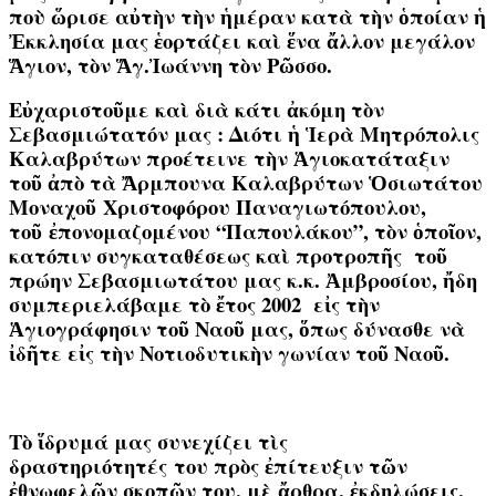
ποὺ ὥρισε αὐτὴν τὴν ἡμέραν κατὰ τὴν ὁποίαν ἡ
Ἐκκλησία μας ἑορτάζει καὶ ἕνα ἄλλον μεγάλον
Ἅγιον, τὸν Ἅγ.Ἰωάννη τὸν Ρῶσσο.
Εὐχαριστοῦμε καὶ διὰ κάτι ἀκόμη τὸν
Σεβασμιώτατόν μας : Διότι ἡ Ἱερὰ Μητρόπολις
Καλαβρύτων προέτεινε τὴν Ἁγιοκατάταξιν
τοῦ ἀπὸ τὰ Ἄρμπουνα Καλαβρύτων Ὁσιωτάτου
Μοναχοῦ Χριστοφόρου Παναγιωτόπουλου,
τοῦ ἐπονομαζομένου “Παπουλάκου”, τὸν ὁποῖον,
κατόπιν συγκαταθέσεως καὶ προτροπῆς τοῦ
πρώην Σεβασμιωτάτου μας κ.κ. Ἀμβροσίου, ἤδη
συμπεριελάβαμε τὸ ἔτος 2002 εἰς τὴν
Ἁγιογράφησιν τοῦ Ναοῦ μας, ὅπως δύνασθε νὰ
ἰδῆτε εἰς τὴν Νοτιοδυτικὴν γωνίαν τοῦ Ναοῦ.
Τὸ ἵδρυμά μας συνεχίζει τὶς
δραστηριότητές
του πρὸς ἐπίτευξιν τῶν
ἐθνωφελῶν σκοπῶν του, μὲ ἄρθρα, ἐκδηλώσεις,