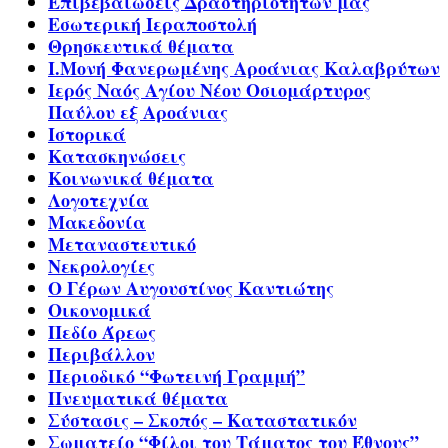
Επιβεβαιώσεις Δραστηριοτήτων μας
Εσωτερική Ιεραποστολή
Θρησκευτικά θέματα
Ι.Μονή Φανερωμένης Αροάνιας Καλαβρύτων
Ιερός Ναός Αγίου Νέου Οσιομάρτυρος
Παύλου εξ Αροάνιας
Ιστορικά
Κατασκηνώσεις
Κοινωνικά θέματα
Λογοτεχνία
Μακεδονία
Μεταναστευτικό
Νεκρολογίες
Ο Γέρων Αυγουστίνος Καντιώτης
Οικονομικά
Πεδίο Άρεως
Περιβάλλον
Περιοδικό “Φωτεινή Γραμμή”
Πνευματικά θέματα
Σύστασις – Σκοπός – Καταστατικόν
Σωματείο “Φίλοι του Τάματος του Έθνους”