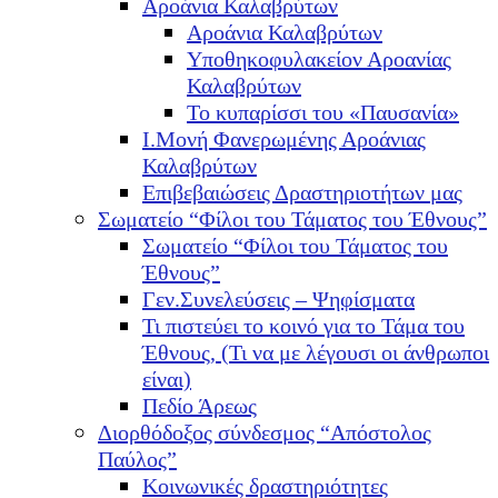
Αροάνια Καλαβρύτων
Αροάνια Καλαβρύτων
Υποθηκοφυλακείον Αροανίας
Καλαβρύτων
Το κυπαρίσσι του «Παυσανία»
Ι.Μονή Φανερωμένης Αροάνιας
Καλαβρύτων
Επιβεβαιώσεις Δραστηριοτήτων μας
Σωματείο “Φίλοι του Τάματος του Έθνους”
Σωματείο “Φίλοι του Τάματος του
Έθνους”
Γεν.Συνελεύσεις – Ψηφίσματα
Τι πιστεύει το κοινό για το Τάμα του
Έθνους, (Τι να με λέγουσι οι άνθρωποι
είναι)
Πεδίο Άρεως
Διορθόδοξος σύνδεσμος “Απόστολος
Παύλος”
Κοινωνικές δραστηριότητες