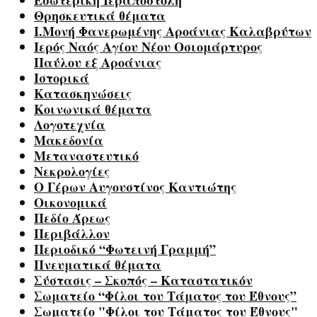
Εσωτερική Ιεραποστολή
Θρησκευτικά θέματα
Ι.Μονή Φανερωμένης Αροάνιας Καλαβρύτων
Ιερός Ναός Αγίου Νέου Οσιομάρτυρος
Παύλου εξ Αροάνιας
Ιστορικά
Κατασκηνώσεις
Κοινωνικά θέματα
Λογοτεχνία
Μακεδονία
Μεταναστευτικό
Νεκρολογίες
Ο Γέρων Αυγουστίνος Καντιώτης
Οικονομικά
Πεδίο Άρεως
Περιβάλλον
Περιοδικό “Φωτεινή Γραμμή”
Πνευματικά θέματα
Σύστασις – Σκοπός – Καταστατικόν
Σωματείο “Φίλοι του Τάματος του Έθνους”
Σωματείο "Φίλοι του Τάματος του Έθνους"