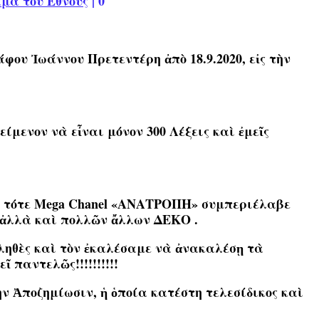
μα του Έθνους
|
0
ου Ἰωάννου Πρετεντέρη ἀπὸ 18.9.2020, εἰς τὴν
είμενον νὰ εἶναι μόνον 300 Λέξεις καὶ ἐμεῖς
τοῦ τότε Mega Chanel «ΑΝΑΤΡΟΠΗ» συμπεριέλαβε
 ἀλλὰ καὶ πολλῶν ἄλλων ΔΕΚΟ .
αληθὲς καὶ τὸν ἐκαλέσαμε νὰ ἀνακαλέσῃ τὰ
 παντελῶς!!!!!!!!!!
ὴν Ἀποζημίωσιν, ἡ ὁποία κατέστη τελεσίδικος καὶ