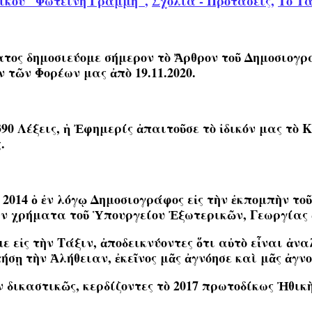
ικού "Φωτεινή Γραμμή"
,
Σχόλια - Προτάσεις
,
Το Τά
ος δημοσιεύομε σήμερον τὸ Ἄρθρον τοῦ Δημοσιογράφ
τῶν Φορέων μας ἀπὸ 19.11.2020.
0 Λέξεις, ἡ Ἐφημερίς ἀπαιτοῦσε τὸ ἰδικόν μας τὸ Κ
.
ῦ 2014 ὁ ἐν λόγῳ Δημοσιογράφος εἰς τὴν ἐκπομπὴν 
αν χρήματα τοῦ Ὑπουργείου Ἐξωτερικῶν, Γεωργίας
 εἰς τὴν Τάξιν, ἀποδεικνύοντες ὅτι αὐτὸ εἶναι ἀν
ῃ τὴν Ἀλήθειαν, ἐκεῖνος μᾶς ἀγνόησε καὶ μᾶς ἀγνοεῖ
 δικαστικῶς, κερδίζοντες τὸ 2017 πρωτοδίκως Ἠθικ