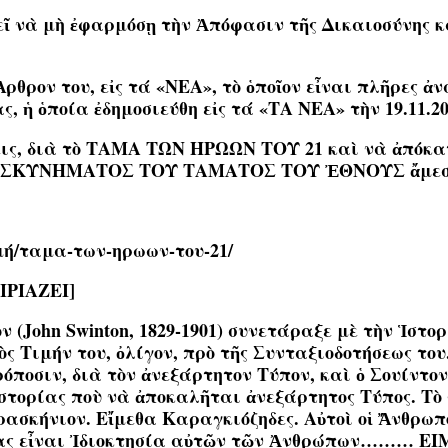
θεῖ νὰ μὴ ἐφαρμόσῃ τὴν Ἀπόφασιν τῆς Δικαιοσύνης 
ρθρον του, εἰς τά «ΝΕΑ», τὸ ὁποῖον εἶναι πλῆρες ἀν
ἡ ὁποία ἐδημοσιεύθη εἰς τά «ΤΑ ΝΕΑ» τὴν 19.11.20
όσεις, διὰ τὸ ΤΑΜΑ ΤΩΝ ΗΡΩΩΝ ΤΟΥ 21 καὶ νὰ ἀπόκ
ΣΚΥΝΗΜΑΤΟΣ ΤΟΥ ΤΑΜΑΤΟΣ ΤΟΥ ἘΘΝΟΥΣ ἄμεσα καί
μμή/ταμα-των-ηρωων-του-21/
ΡΙΑΖΕΙ]
ν (John Swinton, 1829-1901) συνετάραξε μὲ τὴν Ἱστ
ς Τιμήν του, ὀλίγον, πρὸ τῆς Συνταξιοδοτήσεως του
όποσιν, διὰ τὸν ἀνεξάρτητον Τύπον, καὶ ὁ Σουίντον
Ἱστορίας ποὺ νὰ ἀποκαλῆται ἀνεξάρτητος Τύπος. Τὸ
σκήνιον. Εἴμεθα Καραγκιόζηδες. Αὐτοὶ οἱ Ἄνθρωποι
 μας εἶναι Ἰδιοκτησία αὐτῶν τῶν Ἀνθρώπων……… ΕΙΜΕ