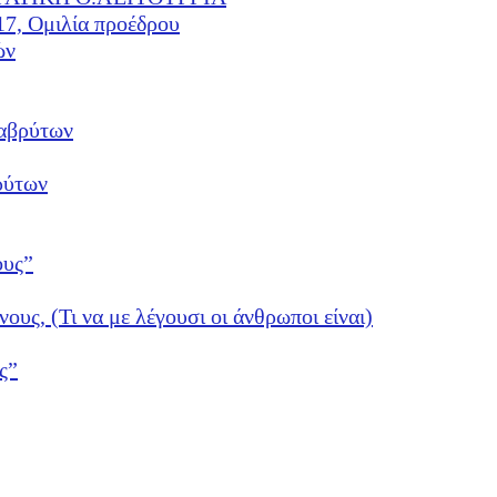
17, Ομιλία προέδρου
ών
αβρύτων
ρύτων
ους”
νους, (Τι να με λέγουσι οι άνθρωποι είναι)
ς”