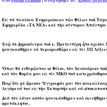
από
Foteini Grammi
|
αναρτήθηκε σε:
Άρθρα Περιοδ
Εἰς τὰ πλαίσια Ἐνημερώσεων τῶν Φίλων τοῦ Τάματ
Ἐφημερίδα «ΤΑ ΝΕΑ» καὶ τὴν σύντομον Ἀπάντησιν 
Ἐνῷ τὸ Δημοσίευμα τοῦ κ. Πρετεντέρη ἦτο σχεδὸν 39
ἠναγκασθήμεν νὰ περιορισθῶμεν εἰς τὶς 332 Λέξεις
Ὅπως θὰ ἐνθυμῶνται οἱ Φίλοι, τὸν Ἰανουάριον το
καὶ τὸν Φορέα μας εἰς τὶς ΜΚΟ ποὺ κατεχράσθησ
Παρ΄ὅτι μὲ ἄμεσον Ἔγγραφόν μας τὸν ἀνεκαλέσαμε
Λεγόμενά του εἰς τὴν Ἐκπομπὴν καὶ νὰ ἀποκαταστήσ
Διὰ τὸν λόγον αὐτὸν ἠναγκάσθημεν καὶ ἐκινήθημεν
ἀμετάκλητος.