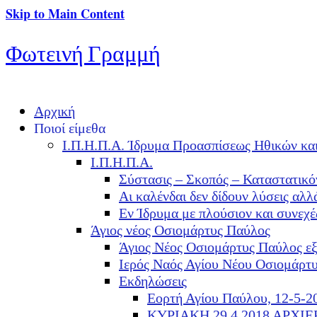
Skip to Main Content
Φωτεινή Γραμμή
Αρχική
Ποιοί είμεθα
Ι.Π.Η.Π.Α. Ίδρυμα Προασπίσεως Ηθικών κα
Ι.Π.Η.Π.Α.
Σύστασις – Σκοπός – Καταστατικό
Αι καλένδαι δεν δίδουν λύσεις α
Εν Ίδρυμα με πλούσιον και συνεχ
Άγιος νέος Οσιομάρτυς Παύλος
Άγιος Νέος Οσιομάρτυς Παύλος ε
Ιερός Ναός Αγίου Νέου Οσιομάρτ
Εκδηλώσεις
Εορτή Αγίου Παύλου, 12-5-2
ΚΥΡΙΑΚΗ 29.4.2018 ΑΡΧΙ