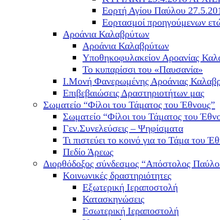
Εορτή Αγίου Παύλου 27.5.20
Εορτασμοί προηγούμενων ετ
Αροάνια Καλαβρύτων
Αροάνια Καλαβρύτων
Υποθηκοφυλακείον Αροανίας Καλ
Το κυπαρίσσι του «Παυσανία»
Ι.Μονή Φανερωμένης Αροάνιας Καλαβ
Επιβεβαιώσεις Δραστηριοτήτων μας
Σωματείο “Φίλοι του Τάματος του Έθνους”
Σωματείο “Φίλοι του Τάματος του Έθν
Γεν.Συνελεύσεις – Ψηφίσματα
Τι πιστεύει το κοινό για το Τάμα του Έθ
Πεδίο Άρεως
Διορθόδοξος σύνδεσμος “Απόστολος Παύλο
Κοινωνικές δραστηριότητες
Εξωτερική Ιεραποστολή
Κατασκηνώσεις
Εσωτερική Ιεραποστολή