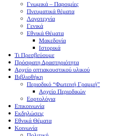
Γνωμικά – Παροιμίες
Πνευματικά θέματα
Λογοτεχνία
Γενικά
Εθνικά Θέματα
Μακεδονία
Ιστορικά
Τι Πρεσβεύουμε
Πρόσφατη Δραστηριότητα
Αρχείο οπτιακουστικού υλικού
Βιβλιοθήκη
Περιοδικό “Φωτεινή Γραμμή”
Αρχείο Περιοδικών
Εορτολόγια
Επικοινωνία
Εκδηλώσεις
Εθνικά Θέματα
Κοινωνία
Πολιτική