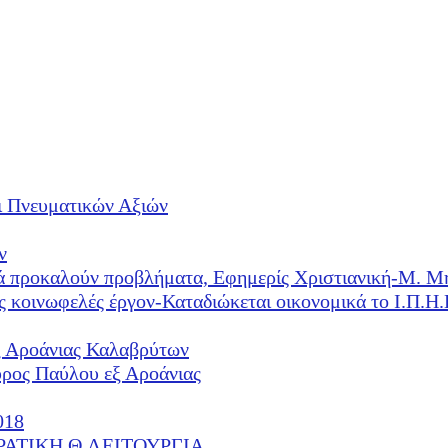
ι Πνευματικών Αξιών
ν
λλά προκαλούν προβλήματα, Εφημερίς Χριστιανική-Μ. Μ
ές κοινωφελές έργον-Καταδιώκεται οικονομικά το Ι.Π.
ξ Αροάνιας Καλαβρύτων
υρος Παύλου εξ Αροάνιας
018
ΕΡΑΤΙΚΗ Θ.ΛΕΙΤΟΥΡΓΙΑ