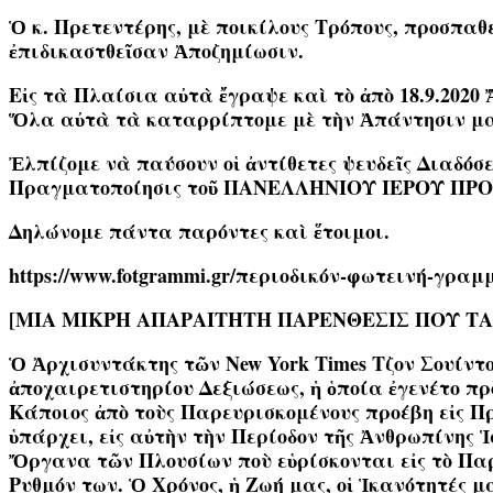
Ὁ κ. Πρετεντέρης, μὲ ποικίλους Τρόπους, προσπα
ἐπιδικαστθεῖσαν Ἀποζημίωσιν.
Εἰς τὰ Πλαίσια αὐτὰ ἔγραψε καὶ τὸ ἀπὸ 18.9.2020 Ἄ
Ὅλα αὐτὰ τὰ καταρρίπτομε μὲ τὴν Ἀπάντησιν μας, 
Ἐλπίζομε νὰ παύσουν οἱ ἀντίθετες ψευδεῖς Διαδ
Πραγματοποίησις τοῦ ΠΑΝΕΛΛΗΝΙΟΥ ΙΕΡΟΥ ΠΡΟ
Δηλώνομε πάντα παρόντες καὶ ἕτοιμοι.
https://www.fotgrammi.gr/περιοδικόν-φωτεινή-γρα
[ΜΙΑ ΜΙΚΡΗ ΑΠΑΡΑΙΤΗΤΗ ΠΑΡΕΝΘΕΣΙΣ ΠΟΥ ΤΑΙ
Ὁ Ἀρχισυντάκτης τῶν New York Times Τζον Σουίντο
ἀποχαιρετιστηρίου Δεξιώσεως, ἡ ὁποία ἐγενέτο πρὸ
Κάποιος ἀπὸ τοὺς Παρευρισκομένους προέβη εἰς Πρ
ὑπάρχει, εἰς αὐτὴν τὴν Περίοδον τῆς Ἀνθρωπίνης 
Ὄργανα τῶν Πλουσίων ποὺ εὑρίσκονται εἰς τὸ Παρα
Ρυθμόν των. Ὁ Χρόνος, ἡ Ζωή μας, οἱ Ἱκανότητές