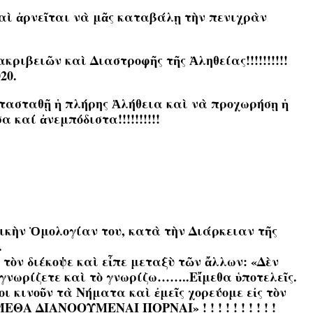
καὶ ἀρνεῖται νὰ μᾶς καταβάλῃ τὴν πενιχρὰν
ακριβειῶν καὶ Διαστροφῆς τῆς Ἀληθείας!!!!!!!!!!
20.
ατασταθῇ ἡ πλήρης Ἀλήθεια καὶ νὰ προχωρήσῃ ἡ
 ἀνεμπόδιστα!!!!!!!!!!
ορικὴν Ὁμολογίαν του, κατὰ τὴν Διάρκειαν τῆς
.
 τὸν διέκοψε καὶ εἶπε μεταξὺ τῶν ἄλλων: «Δὲν
 γνωρίζετε καὶ τὸ γνωρίζω……..Εἴμεθα ὑποτελεῖς.
 κινοῦν τὰ Νήματα καὶ ἐμεῖς χορεύομε εἰς τὸν
ΘΑ ΔΙΑΝΟΟΥΜΕΝΑΙ ΠΟΡΝΑΙ» ! ! ! ! ! ! ! ! ! !