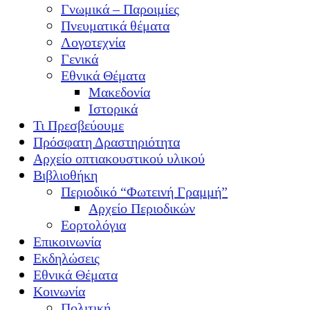
Γνωμικά – Παροιμίες
Πνευματικά θέματα
Λογοτεχνία
Γενικά
Εθνικά Θέματα
Μακεδονία
Ιστορικά
Τι Πρεσβεύουμε
Πρόσφατη Δραστηριότητα
Αρχείο οπτιακουστικού υλικού
Βιβλιοθήκη
Περιοδικό “Φωτεινή Γραμμή”
Αρχείο Περιοδικών
Εορτολόγια
Επικοινωνία
Εκδηλώσεις
Εθνικά Θέματα
Κοινωνία
Πολιτική