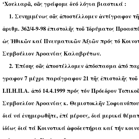
‘Χουλιαρᾶ, σᾶς γράφομε δυό λόγια βιαστικά :
Συνημμένως σᾶς ἀποστέλλομεν ἀντίγραφον τῆ
ἀριθμ. 362/4-9-98 ἐπιστολῆς τοῦ Ἱδρύματος Προασπ
ὡς Ἠθικῶν καί Πνευματικῶν Ἀξιῶν πρός τό Κοινο
Συμβούλιον Ἀροανίας Καλαβρύτων.
Ἐπίσης σᾶς ἀποστέλλομεν ἀπόσπασμα ἀπό πα
γραφον 7 μέχρι παράγραφον 21 τῆς ἐπιστολῆς τοῦ
Ι.Π.Η.Π.Α. ἀπό 14.4.1999 πρός τόν Πρόεδρον Τοπικο
Συμβουλίου Ἀροανίας κ. Θεμιστοκλῆν Σοφιανόπο
διά νά ἐνημερωθῆτε, ἐπί μέρους, διά μερικά θέμα
ἰδίως διά τά Κοινοτικά ἀφοδευτήρια καί τήν κοιν