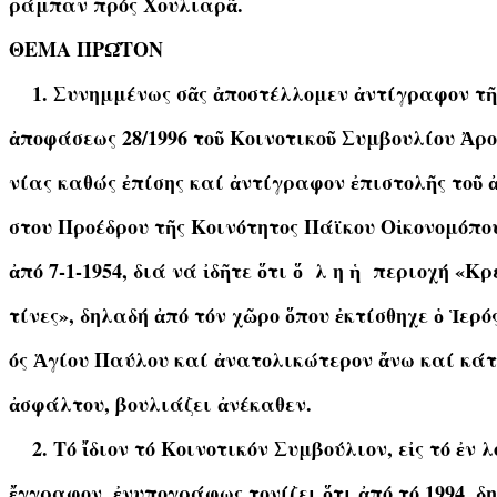
ράμπαν πρός Χουλιαρᾶ.
ΘΕΜΑ ΠΡΩ͂ΤΟΝ
Συνημμένως σᾶς ἀποστέλλομεν ἀντίγραφον τῆ
ἀποφάσεως 28/1996 τοῦ Κοινοτικοῦ Συμβουλίου Ἀρ
νίας καθώς ἐπίσης καί ἀντίγραφον ἐπιστολῆς τοῦ 
στου Προέδρου τῆς Κοινότητος Πάϊκου Οἰκονομόπο
ἀπό 7-1-1954, διά νά ἰδῆτε ὅτι ὅ λ η ἡ περιοχή «Κρ
τίνες», δηλαδή ἀπό τόν χῶρο ὅπου ἐκτίσθηχε ὁ Ἱερό
ός Ἁγίου Παύλου καί ἀνατολικώτερον ἄνω καί κάτ
ἀσφάλτου, βουλιάζει ἀνέκαθεν.
Τό ἴδιον τό Κοινοτικόν Συμβούλιον, εἰς τό ἐν 
ἔγγραφον, ἐνυπογράφως τονίζει ὅτι ἀπό τό 1994, δ