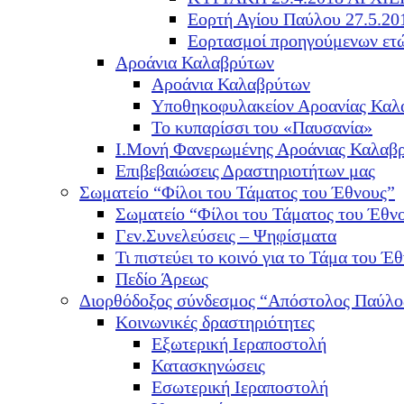
Εορτή Αγίου Παύλου 27.5.20
Εορτασμοί προηγούμενων ετ
Αροάνια Καλαβρύτων
Αροάνια Καλαβρύτων
Υποθηκοφυλακείον Αροανίας Καλ
Το κυπαρίσσι του «Παυσανία»
Ι.Μονή Φανερωμένης Αροάνιας Καλαβ
Επιβεβαιώσεις Δραστηριοτήτων μας
Σωματείο “Φίλοι του Τάματος του Έθνους”
Σωματείο “Φίλοι του Τάματος του Έθν
Γεν.Συνελεύσεις – Ψηφίσματα
Τι πιστεύει το κοινό για το Τάμα του Έθ
Πεδίο Άρεως
Διορθόδοξος σύνδεσμος “Απόστολος Παύλο
Κοινωνικές δραστηριότητες
Εξωτερική Ιεραποστολή
Κατασκηνώσεις
Εσωτερική Ιεραποστολή