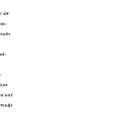
ς ὑπ᾽
ίσε-
τικόν
ρά-
ῦ
υλον
τα καί
οτικήν