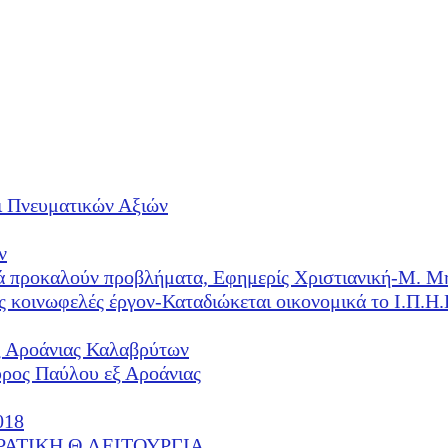
ι Πνευματικών Αξιών
ν
λλά προκαλούν προβλήματα, Εφημερίς Χριστιανική-Μ. Μ
ές κοινωφελές έργον-Καταδιώκεται οικονομικά το Ι.Π.
ξ Αροάνιας Καλαβρύτων
υρος Παύλου εξ Αροάνιας
018
ΕΡΑΤΙΚΗ Θ.ΛΕΙΤΟΥΡΓΙΑ