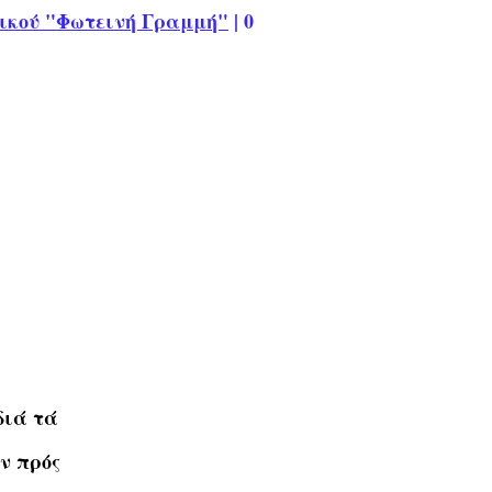
ικού "Φωτεινή Γραμμή"
|
0
διά τά
ν πρός