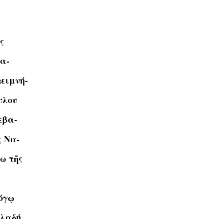
ς
οα-
ἀειμνή-
υλου
εβα-
ς Να-
ω τῆς
λόγῳ
ηλαδή