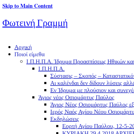
Skip to Main Content
Φωτεινή Γραμμή
Αρχική
Ποιοί είμεθα
Ι.Π.Η.Π.Α. Ίδρυμα Προασπίσεως Ηθικών κα
Ι.Π.Η.Π.Α.
Σύστασις – Σκοπός – Καταστατικό
Αι καλένδαι δεν δίδουν λύσεις α
Εν Ίδρυμα με πλούσιον και συνεχ
Άγιος νέος Οσιομάρτυς Παύλος
Άγιος Νέος Οσιομάρτυς Παύλος ε
Ιερός Ναός Αγίου Νέου Οσιομάρτ
Εκδηλώσεις
Εορτή Αγίου Παύλου, 12-5-2
ΚΥΡΙΑΚΗ 29.4.2018 ΑΡΧΙ