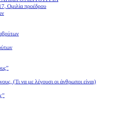
17, Ομιλία προέδρου
ών
αβρύτων
ρύτων
ους”
νους, (Τι να με λέγουσι οι άνθρωποι είναι)
ς”