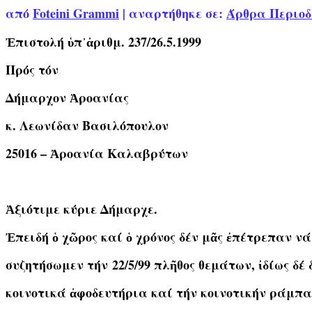
από
Foteini Grammi
|
αναρτήθηκε σε:
Άρθρα Περιοδ
Ἐπιστολή ὑπ᾿ἀριθμ. 237/26.5.1999
Πρός τόν
Δήμαρχον Ἀροανίας
κ. Λεωνίδαν Βασιλόπουλον
25016 – Ἀροανία Καλαβρύτων
Ἀξιότιμε κύριε Δήμαρχε.
Ἐπειδή ὁ χῶρος καί ὁ χρόνος δέν μᾶς ἐπέτρεπαν νά
συζητήσωμεν τήν 22/5/99 πλῆθος θεμάτων, ἰδίως δέ 
κοινοτικά ἀφοδευτήρια καί τήν κοινοτικήν ράμπα