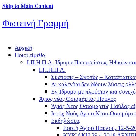
Skip to Main Content
Φωτεινή Γραμμή
Αρχική
Ποιοί είμεθα
Ι.Π.Η.Π.Α. Ίδρυμα Προασπίσεως Ηθικών κα
Ι.Π.Η.Π.Α.
Σύστασις – Σκοπός – Καταστατικό
Αι καλένδαι δεν δίδουν λύσεις α
Εν Ίδρυμα με πλούσιον και συνεχ
Άγιος νέος Οσιομάρτυς Παύλος
Άγιος Νέος Οσιομάρτυς Παύλος ε
Ιερός Ναός Αγίου Νέου Οσιομάρτ
Εκδηλώσεις
Εορτή Αγίου Παύλου, 12-5-2
ΚΥΡΙΑΚΗ 29.4.2018 ΑΡΧΙ