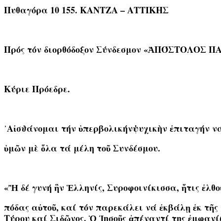
Πυθαγόρα 10 155. ΚΑΝΤΖΑ – ΑΤΤΙΚΗΣ
Πρός τόν διορθόδοξον Σύνδεσμον «ἈΠΌΣΤΟΛΟΣ Π
Κύριε Πρόεδρε.
᾿Αἰσϑάνομαι τήν ὑπερβολικήνψυχικὴν ἐπιταγήν νά
ὑμῶν μὲ ὅλα τά μέλη τοῦ Συνδέσμου.
«Ἢ δέ γυνή ἣν Ἑλληνίς, Συροφοινίκισσα, ἥτις ἐλθ
πόδας αὐτοῦ, καί τόν παρεκάλει νά ἐκβάλῃ ἐκ τῆς 
Τύρου καί Σιδῶνος. Ὁ Ἰησοῦς ἀπέναντί της ἐμφαν