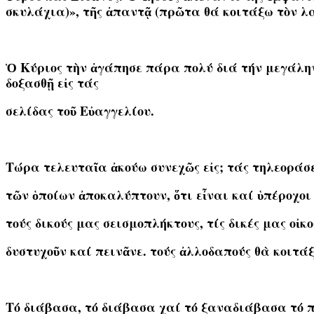
σκυλάχια)», τῆς ἀπαντᾷ (πρῶτα θά κοιτάξω τὸν λα
Ὁ Κύριος τὴν ἀγάπησε πάρα πολύ διά τήν μεγάλην 
δοξασθῇ εἰς τάς
σελίδας τοῦ Εὐαγγελίου.
Τώρα τελευταῖα ἀκούω συνεχῶς εἰς; τάς τηλεοράσ
τῶν ὁποίων ἀποκαλύπτουν, ὅτι εἶναι καί ὑπέροχοι
τούς δικούς μας σεισμοπλήκτους, τίς δικές μας οἰκο
δυστυχοῦν καί πεινᾶνε. τούς ἀλλοδαπούς θὰ κοιτά
Τό διάβασα, τό διάβασα χαί τό ξαναδιάβασα τό π