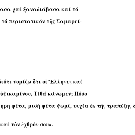
άβασα χαί ξαναδιάβασα καί τό
 τό περιστατικόν τῆς Σαμαρεί-
ιότι νομίζω ὅτι οἱ Ἕλληνες καί
 ὑψικαμίνου, Τίθά κάνωμεν; Πόσο
ρη φέτα, μισὴ φέτα ψωμί, ψιχία ἐκ τῆς τραπέζης δι
καί τὀν ἐχθρόν σου».