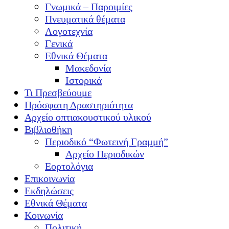
Γνωμικά – Παροιμίες
Πνευματικά θέματα
Λογοτεχνία
Γενικά
Εθνικά Θέματα
Μακεδονία
Ιστορικά
Τι Πρεσβεύουμε
Πρόσφατη Δραστηριότητα
Αρχείο οπτιακουστικού υλικού
Βιβλιοθήκη
Περιοδικό “Φωτεινή Γραμμή”
Αρχείο Περιοδικών
Εορτολόγια
Επικοινωνία
Εκδηλώσεις
Εθνικά Θέματα
Κοινωνία
Πολιτική