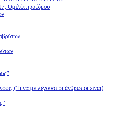
17, Ομιλία προέδρου
ών
αβρύτων
ρύτων
ους”
νους, (Τι να με λέγουσι οι άνθρωποι είναι)
ς”