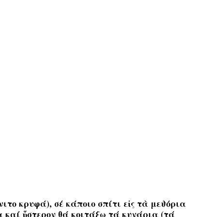
νιτο κρυφά), σέ κάποιο σπίτι εἰς τὰ μεϑόρια
α καί ὕστερον θά κοιτάξω τά κυνάρια (τά