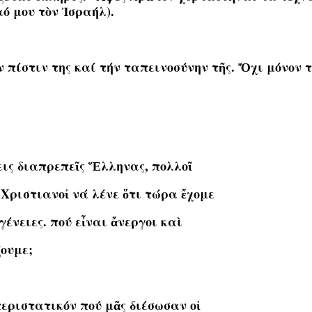
ό μου τὸν Ἰσραήλ).
πίστιν της καί τήν ταπεινοσύνην τῆς. Ὄχι μόνον τ
εις διαπρεπεῖς Ἕλληνας, πολλοῖ
 Χριστιανοἰ νά λένε ὅτι τώρα ἔχομε
γένειες. πού εἶναι ἄνεργοι καὶ
ξουμε;
εριστατικόν πού μᾶς διέσωσαν οἱ