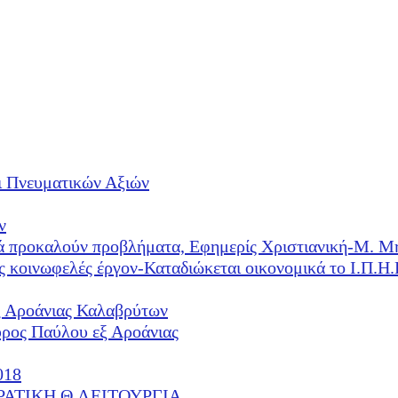
ι Πνευματικών Αξιών
ν
λλά προκαλούν προβλήματα, Εφημερίς Χριστιανική-Μ. Μ
ές κοινωφελές έργον-Καταδιώκεται οικονομικά το Ι.Π.
ξ Αροάνιας Καλαβρύτων
υρος Παύλου εξ Αροάνιας
018
ΕΡΑΤΙΚΗ Θ.ΛΕΙΤΟΥΡΓΙΑ