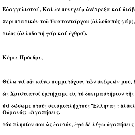
Εὐαγγελισταί, Καὶ ἐν συνεχείᾳ ἀνέτρεξα καί δι
περιστατικόν τοῦ Ἑκατοντάρχου (ἀλλοδαπός γάρ),
τιδος (ἀλλοδαπή γάρ καί ἐχθρά).
Κύριε Πρόεδρε,
Θέλω νά οᾶς κάνω συμμετόχους τῶν σκέφεών μου, δ
ὡς Χριστιανοί ἐμπήχαμε εἰς τό δοκιμαστήριον τῆς
ϑά δώσωμε στούς σεισμοπλήχτους Ἕλληνας : ὀλόκλη
Οὐρανός; «Ἀγαπήσεις.
τόν πλησίον σου ὡς ἑαυτόν, ἐγώ δέ λέγω ἀγαπήσεις 