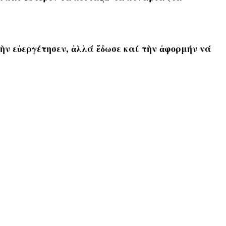
ὴν εὐεργέτησεν, ἀλλά ἔδωσε καί τὴν ἀφορμήν νά