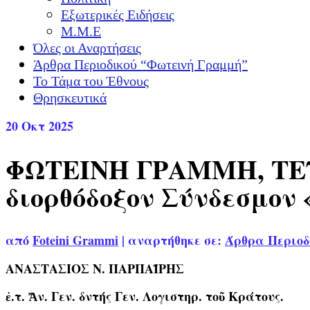
Εξωτερικές Ειδήσεις
Μ.Μ.Ε
Όλες οι Αναρτήσεις
Άρθρα Περιοδικού “Φωτεινή Γραμμή”
Το Τάμα του Έθνους
Θρησκευτικά
20
Οκτ 2025
ΦΩΤΕΙΝΗ ΓΡΑΜΜΗ, ΤΕΥ
διορθόδοξον Σύνδεσμο
από
Foteini Grammi
|
αναρτήθηκε σε:
Άρθρα Περιοδ
ΑΝΑΣΤΑΣΙΟΣ Ν. ΠΑΡΠΑΪΡΗΣ
ἐ.τ. Ἄν. Γεν. δντής Γεν. Λογιστηρ. τοῦ Κράτους.