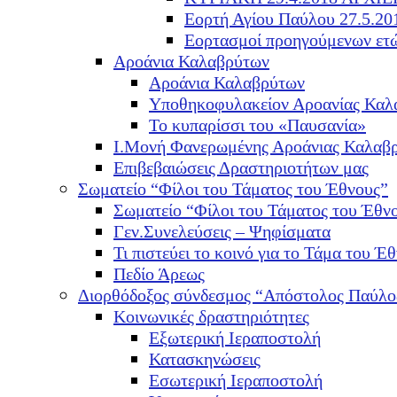
Εορτή Αγίου Παύλου 27.5.20
Εορτασμοί προηγούμενων ετ
Αροάνια Καλαβρύτων
Αροάνια Καλαβρύτων
Υποθηκοφυλακείον Αροανίας Καλ
Το κυπαρίσσι του «Παυσανία»
Ι.Μονή Φανερωμένης Αροάνιας Καλαβ
Επιβεβαιώσεις Δραστηριοτήτων μας
Σωματείο “Φίλοι του Τάματος του Έθνους”
Σωματείο “Φίλοι του Τάματος του Έθν
Γεν.Συνελεύσεις – Ψηφίσματα
Τι πιστεύει το κοινό για το Τάμα του Έθ
Πεδίο Άρεως
Διορθόδοξος σύνδεσμος “Απόστολος Παύλο
Κοινωνικές δραστηριότητες
Εξωτερική Ιεραποστολή
Κατασκηνώσεις
Εσωτερική Ιεραποστολή