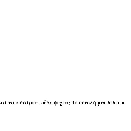
ά τὰ κυνάρια, οὔτε ψιχία; Τί ἐντολή μᾶς δίδει ὁ