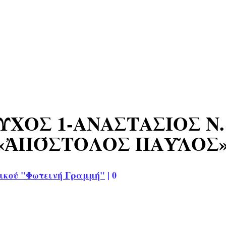
ΧΟΣ 1-ΑΝΑΣΤΑΣΙΟΣ Ν. 
ν «ἈΠΌΣΤΟΛΟΣ ΠΑΥ͂ΛΟΣ»
ικού "Φωτεινή Γραμμή"
|
0