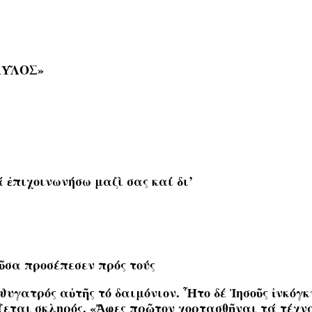
ΑΥ͂ΛΟΣ»
 ἐπιχοινωνήσω μαζὶ σας καί δι’
οῦσα προσέπεσεν πρός τούς
ϑυγατρός αὐτῆς τό δαιμόνιον. Ἧτο δέ Ἰησοῦς ἰνκόγκ
ίζεται σκληρός. «Ἄφες πρῶτον χορτασθῆναι τά τέχν