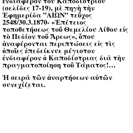
ἐνδιαφέρον του Καποδιστρίου
(σελίδες 17-19), μὲ πηγὴ τὴν
Ἐφημερίδα ”ΑΙΩΝ” τεῦχος
2548/30.3.1870- «Ἐπέτειος
τοποθετήσεως τοῦ Θεμελίου Λίθου εἰς
τὸ Πεδίον τοῦ Ἄρεως», ὅπου
ἀναφέρονται περιπτώσεις εἰς τὶς
ὁποῖες ἐπεδείκνυε μέγιστον
ἐνδιαφέρον ὁ Καποδίστριας διὰ τὴν
πραγματοποίηση τοῦ Τάματος!…
Ἡ σειρὰ τῶν ἀναρτήσεων αὐτῶν
συνεχίζεται.