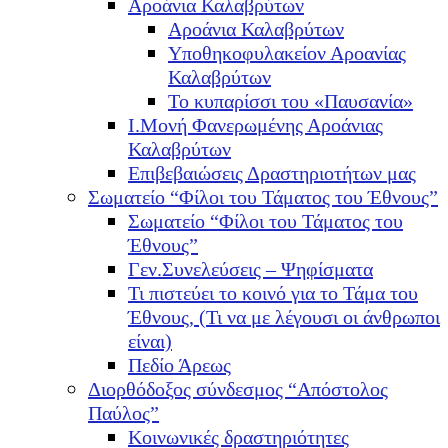
Αροάνια Καλαβρύτων
Αροάνια Καλαβρύτων
Υποθηκοφυλακείον Αροανίας
Καλαβρύτων
Το κυπαρίσσι του «Παυσανία»
Ι.Μονή Φανερωμένης Αροάνιας
Καλαβρύτων
Επιβεβαιώσεις Δραστηριοτήτων μας
Σωματείο “Φίλοι του Τάματος του Έθνους”
Σωματείο “Φίλοι του Τάματος του
Έθνους”
Γεν.Συνελεύσεις – Ψηφίσματα
Τι πιστεύει το κοινό για το Τάμα του
Έθνους, (Τι να με λέγουσι οι άνθρωποι
είναι)
Πεδίο Άρεως
Διορθόδοξος σύνδεσμος “Απόστολος
Παύλος”
Κοινωνικές δραστηριότητες