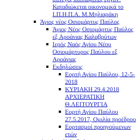
Καταδιώκεται οικονομικά το
Ι.Π.Η.Π.Α. Μ.Μηλιαράκη
Άγιος νέος Οσιομάρτυς Παύλος
Άγιος Νέος Οσιομάρτυς Παύλος
εξ Αροάνιας Καλαβρύτων
Ιερός Ναός Αγίου Νέου
Οσιομάρτυρος Παύλου εξ
Αροάνιας
Εκδηλώσεις
Εορτή Αγίου Παύλου, 12-5-
2018
ΚΥΡΙΑΚΗ 29.4.2018
ΑΡΧΙΕΡΑΤΙΚΗ
Θ.ΛΕΙΤΟΥΡΓΙΑ
Εορτή Αγίου Παύλου
27.5.2017, Ομιλία προέδρου
Εορτασμοί προηγούμενων
ετών