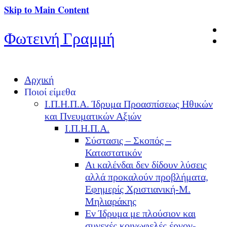
Skip to Main Content
Φωτεινή Γραμμή
Αρχική
Ποιοί είμεθα
Ι.Π.Η.Π.Α. Ίδρυμα Προασπίσεως Ηθικών
και Πνευματικών Αξιών
Ι.Π.Η.Π.Α.
Σύστασις – Σκοπός –
Καταστατικόν
Αι καλένδαι δεν δίδουν λύσεις
αλλά προκαλούν προβλήματα,
Εφημερίς Χριστιανική-Μ.
Μηλιαράκης
Εν Ίδρυμα με πλούσιον και
συνεχές κοινωφελές έργον-