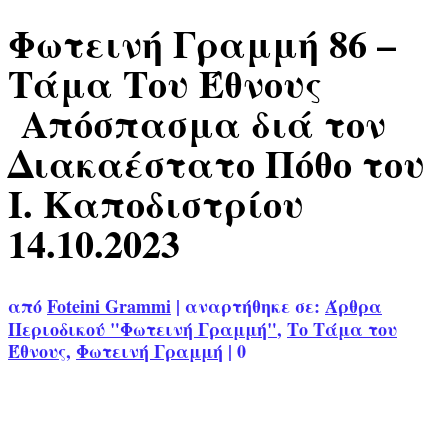
Φωτεινή Γραμμή 86 –
Τάμα Του Έθνους
Απόσπασμα διά τον
Διακαέστατο Πόθο του
Ι. Καποδιστρίου
14.10.2023
από
Foteini Grammi
|
αναρτήθηκε σε:
Άρθρα
Περιοδικού "Φωτεινή Γραμμή"
,
Το Τάμα του
Έθνους
,
Φωτεινή Γραμμή
|
0