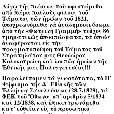
Λόγῳ τῆς πιέσεως ποὺ ὑφιστάμεθα
ἀπὸ πάρα πολλοὺς φίλους τοῦ
Τάματος τῶν ἡρώων τοῦ 1821,
ὑποχρεωνόμεθα νὰ ἀναδημοσιεύσωμε
ἀπὸ τήν «Φωτεινὴ Γραμμή» τεῦχος 86
τμηματικῶς ἀποσπάσματα, τὰ ὁποῖα
ἀναφέρονται εἰς τὴν
πραγματοποίηση τοῦ Τάματος τοῦ
Στρατηλάτου μας Θεοδώρου
Κολοκοτρώνη καὶ λοιπῶν ἡρώων τῆς
Ἐθνικῆς μας Παλιγγενεσίας!!!
Παραλείπομεν τὰ γνωστότατα, τὸ Η’
Ψήφισμα τῆς Δ΄ Ἐθνικῆς τῶν
Ἑλλήνων Συνελεύσεως (28.7.1829), τὰ
ΦΕΚ τοῦ Ὄθωνος ὑπ΄ ἀριθμὸν 5/1834
καὶ 12/1838,
καὶ ἐπικεντρωνόμεθα
κατ’ εὐθείαν εἰς τὸ προσωπικὸ