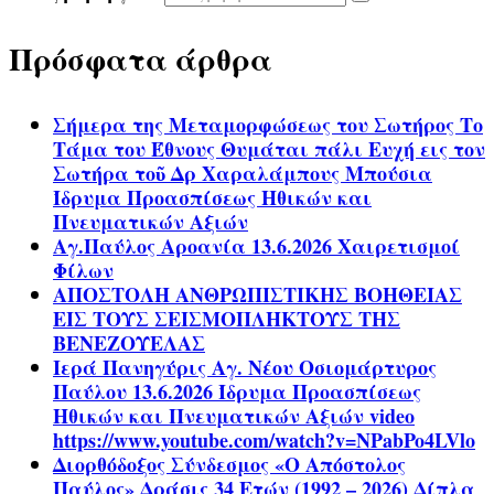
Πρόσφατα άρθρα
Σήμερα της Μεταμορφώσεως του Σωτήρος Το
Τάμα του Έθνους Θυμάται πάλι Ευχή εις τον
Σωτήρα τοῦ Δρ Χαραλάμπους Μπούσια
Ίδρυμα Προασπίσεως Ηθικών και
Πνευματικών Αξιών
Αγ.Παύλος Αροανία 13.6.2026 Χαιρετισμοί
Φίλων
ΑΠΟΣΤΟΛΗ ΑΝΘΡΩΠΙΣΤΙΚΗΣ ΒΟΗΘΕΙΑΣ
ΕΙΣ ΤΟΥΣ ΣΕΙΣΜΟΠΛΗΚΤΟΥΣ ΤΗΣ
ΒΕΝΕΖΟΥΕΛΑΣ
Ιερά Πανηγύρις Αγ. Νέου Οσιομάρτυρος
Παύλου 13.6.2026 Ίδρυμα Προασπίσεως
Ηθικών και Πνευματικών Αξιών video
https://www.youtube.com/watch?v=NPabPo4LVlo
Διορθόδοξος Σύνδεσμος «Ο Απόστολος
Παύλος» Δράσις 34 Ετών (1992 – 2026) Δίπλα