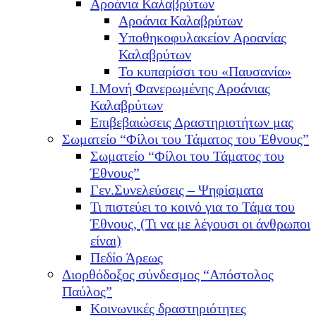
Αροάνια Καλαβρύτων
Αροάνια Καλαβρύτων
Υποθηκοφυλακείον Αροανίας
Καλαβρύτων
Το κυπαρίσσι του «Παυσανία»
Ι.Μονή Φανερωμένης Αροάνιας
Καλαβρύτων
Επιβεβαιώσεις Δραστηριοτήτων μας
Σωματείο “Φίλοι του Τάματος του Έθνους”
Σωματείο “Φίλοι του Τάματος του
Έθνους”
Γεν.Συνελεύσεις – Ψηφίσματα
Τι πιστεύει το κοινό για το Τάμα του
Έθνους, (Τι να με λέγουσι οι άνθρωποι
είναι)
Πεδίο Άρεως
Διορθόδοξος σύνδεσμος “Απόστολος
Παύλος”
Κοινωνικές δραστηριότητες