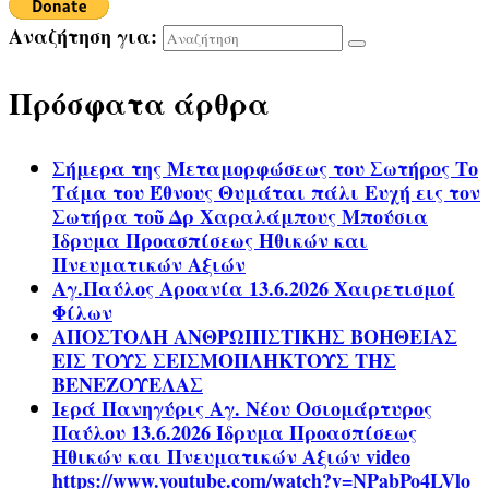
Αναζήτηση για:
Πρόσφατα άρθρα
Σήμερα της Μεταμορφώσεως του Σωτήρος Το
Τάμα του Έθνους Θυμάται πάλι Ευχή εις τον
Σωτήρα τοῦ Δρ Χαραλάμπους Μπούσια
Ίδρυμα Προασπίσεως Ηθικών και
Πνευματικών Αξιών
Αγ.Παύλος Αροανία 13.6.2026 Χαιρετισμοί
Φίλων
ΑΠΟΣΤΟΛΗ ΑΝΘΡΩΠΙΣΤΙΚΗΣ ΒΟΗΘΕΙΑΣ
ΕΙΣ ΤΟΥΣ ΣΕΙΣΜΟΠΛΗΚΤΟΥΣ ΤΗΣ
ΒΕΝΕΖΟΥΕΛΑΣ
Ιερά Πανηγύρις Αγ. Νέου Οσιομάρτυρος
Παύλου 13.6.2026 Ίδρυμα Προασπίσεως
Ηθικών και Πνευματικών Αξιών video
https://www.youtube.com/watch?v=NPabPo4LVlo