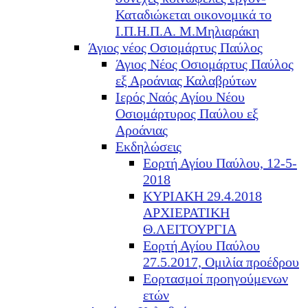
Καταδιώκεται οικονομικά το
Ι.Π.Η.Π.Α. Μ.Μηλιαράκη
Άγιος νέος Οσιομάρτυς Παύλος
Άγιος Νέος Οσιομάρτυς Παύλος
εξ Αροάνιας Καλαβρύτων
Ιερός Ναός Αγίου Νέου
Οσιομάρτυρος Παύλου εξ
Αροάνιας
Εκδηλώσεις
Εορτή Αγίου Παύλου, 12-5-
2018
ΚΥΡΙΑΚΗ 29.4.2018
ΑΡΧΙΕΡΑΤΙΚΗ
Θ.ΛΕΙΤΟΥΡΓΙΑ
Εορτή Αγίου Παύλου
27.5.2017, Ομιλία προέδρου
Εορτασμοί προηγούμενων
ετών