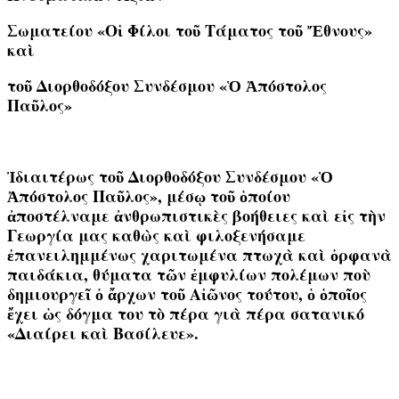
Σωματείου «Οἱ Φίλοι τοῦ Τάματος τοῦ Ἔθνους»
καὶ
τοῦ Διορθοδόξου Συνδέσμου «Ὁ Ἀπόστολος
Παῦλος»
Ἰδιαιτέρως τοῦ Διορθοδόξου Συνδέσμου «Ὁ
Ἀπόστολος Παῦλος», μέσῳ τοῦ ὁποίου
ἀποστέλναμε ἀνθρωπιστικὲς βοήθειες καὶ εἰς τὴν
Γεωργία μας καθὼς καὶ φιλοξενήσαμε
ἐπανειλημμένως χαριτωμένα πτωχὰ καὶ ὀρφανὰ
παιδάκια, θύματα τῶν ἐμφυλίων πολέμων ποὺ
δημιουργεῖ ὁ ἄρχων τοῦ Αἰῶνος τούτου, ὁ ὁποῖος
ἔχει ὡς δόγμα του τὸ πέρα γιὰ πέρα σατανικό
«Διαίρει καὶ Βασίλευε».