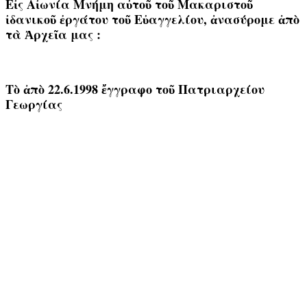
Εἰς Αἰωνία Μνήμη αὐτοῦ τοῦ Μακαριστοῦ
ἰδανικοῦ ἐργάτου τοῦ Εὐαγγελίου, ἀνασύρομε ἀπὸ
τὰ Ἀρχεῖα μας :
Τὸ ἀπὸ 22.6.1998 ἔγγραφο τοῦ Πατριαρχείου
Γεωργίας