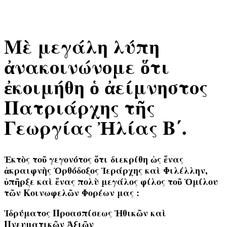
Μὲ μεγάλη λύπη
ἀνακοινώνομε ὅτι
ἐκοιμήθη ὁ ἀείμνηστος
Πατριάρχης τῆς
Γεωργίας Ἠλίας Β΄.
Ἐκτὸς τοῦ γεγονότος ὅτι διεκρίθη ὡς ἕνας
ἀκραιφνὴς Ὀρθόδοξος Ἱεράρχης καὶ Φιλέλλην,
ὑπῆρξε καὶ ἕνας πολὺ μεγάλος φίλος τοῦ Ὁμίλου
τῶν Κοινωφελῶν Φορέων μας :
Ἱδρύματος Προασπίσεως Ἠθικῶν καὶ
Πνευματικῶν Ἀξιῶν