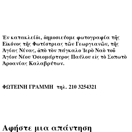
Ἐν κατακλείδι, δημοσιεύομε φωτογραφία τῆς
Εἰκόνος τῆς Φωτίστριας τῶν Γεωργιανῶν, τῆς
Ἁγίας Νίνας, ἀπὸ τὸν πάγκαλο Ἱερὸ Ναὸ τοῦ
Ἁγίου Νέου Ὁσιομάρτυρος Παύλου εἰς τὸ Σοπωτὸ
Ἀροανίας Καλαβρύτων.
ΦΩΤΕΙΝΗ ΓΡΑΜΜΗ τηλ. 210 3254321
Αφήστε μια απάντηση