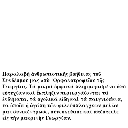
Παραλαβὴ ἀνθρωπιστικῆς βοήθειας τοῦ
Συνδέσμου μας ἀπὸ Ὀρφανοτροφεῖον τῆς
Γεωργίας. Τὰ μικρὰ ὀρφανὰ πλημμυρισμένα ἀπὸ
εὐτυχίαν καὶ ἔκπληξιν περιεργάζονται τὰ
ἐνδύματα, τὰ σχολικὰ εἴδη καὶ τὰ παιγνιδάκια,
τὰ ὁποῖα ἡ ἀγάπη τῶν φιλεύσπλαγχνων μελῶν
μας συνεκέντρωσε, συνεσκεύασε καὶ ἀπέστειλε
εἰς τὴν μακρινὴν Γεωργίαν.