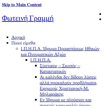
Skip to Main Content
Φωτεινή Γραμμή
Αρχική
Ποιοί είμεθα
Ι.Π.Η.Π.Α. Ίδρυμα Προασπίσεως Ηθικών
και Πνευματικών Αξιών
Ι.Π.Η.Π.Α.
Σύστασις – Σκοπός –
Καταστατικόν
Αι καλένδαι δεν δίδουν λύσεις
αλλά προκαλούν προβλήματα,
Εφημερίς Χριστιανική-Μ.
Μηλιαράκης
Εν Ίδρυμα με πλούσιον και
συνεχές κοινωφελές έργον-