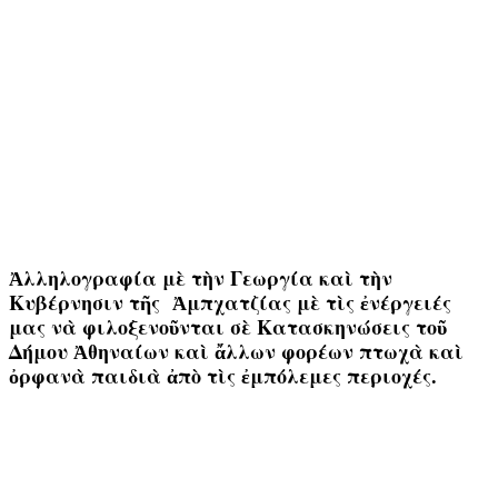
Ἀλληλογραφία μὲ τὴν Γεωργία καὶ τὴν
Κυβέρνησιν τῆς Ἀμπχατζίας μὲ τὶς ἐνέργειές
μας νὰ φιλοξενοῦνται σὲ Κατασκηνώσεις τοῦ
Δήμου Ἀθηναίων καὶ ἄλλων φορέων πτωχὰ καὶ
ὀρφανὰ παιδιὰ ἀπὸ τὶς ἐμπόλεμες περιοχές.