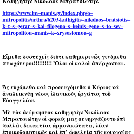
Καθηγητὴν Νικόλαον Μπρατσιώτην.
https
://
www
.
im
–
manis
.
gr
/
index
.
php
/
o
–
mitropolitis
/
arthra
/6203-
kathigitis
–
nikolaos
–
bratsiotis
–
k
–
t
–
s
–
gerar
–
s
–
kai
–
filogeno
–
s
–
keinis
–
gene
–
s
–
to
–
sev
–
mitropolitou
–
manis
–
k
–
xrysostomou
–
g
Εἴμεθα δυστυχεῖς διότι καθημερινῶς γινόμεθα
πτωχότεροι!!!!!!!!!!
Ὅλοι οἱ καλοὶ ἀπέρχονται.
Ἄς εὐχόμεθα καὶ προσευχόμεθα ὁ Κύριος νὰ
ἀναδεικνύῃ νέους ἰδανικοὺς ἐργάτας τοῦ
Εὐαγγελίου.
Μὲ τὸν ἀείμνηστον καθηγητὴν Νικόλαον
Μπρατσιώτην οἱ φορεῖς μας συνηργάζοντο ἐπὶ
πολλὰς δεκαετίας
ἁρμονικώτατα, λίαν
ἐποικοδομητικῶς καὶ ἐπ’ ὠφελείᾳ τῆς κοινωνίας