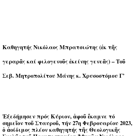
Καθηγητής Νικόλαος Μπρατσιώτης (ἐκ τῆς
γεραρᾶς καί φιλογενοῦς ἐκείνης γενεᾶς) – Τοῦ
Σεβ. Μητροπολίτου Μάνης κ. Χρυσοστόμου Γ’
Ἐξεδήμησεν πρός Κύριον, ἀφοῦ ἔκαμνε τό
σημεῖον τοῦ Σταυροῦ, τήν 27η Φεβρουαρίου 2023,
ὁ ἀοίδιμος πλέον καθηγητής τῆς Θεολογικῆς