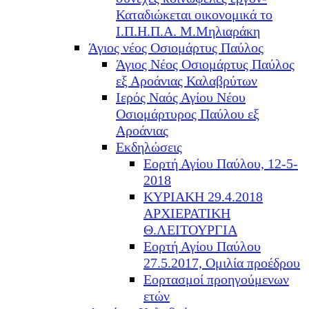
Καταδιώκεται οικονομικά το
Ι.Π.Η.Π.Α. Μ.Μηλιαράκη
Άγιος νέος Οσιομάρτυς Παύλος
Άγιος Νέος Οσιομάρτυς Παύλος
εξ Αροάνιας Καλαβρύτων
Ιερός Ναός Αγίου Νέου
Οσιομάρτυρος Παύλου εξ
Αροάνιας
Εκδηλώσεις
Εορτή Αγίου Παύλου, 12-5-
2018
ΚΥΡΙΑΚΗ 29.4.2018
ΑΡΧΙΕΡΑΤΙΚΗ
Θ.ΛΕΙΤΟΥΡΓΙΑ
Εορτή Αγίου Παύλου
27.5.2017, Ομιλία προέδρου
Εορτασμοί προηγούμενων
ετών