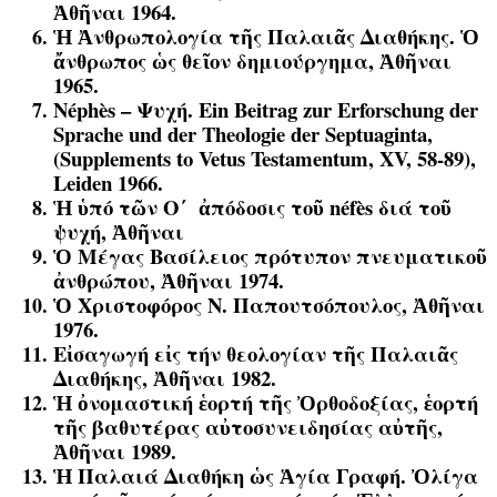
Ἀθῆναι 1964.
Ἡ Ἀνθρωπολογία τῆς Παλαιᾶς Διαθήκης. Ὁ
ἄνθρωπος ὡς θεῖον δημιούργημα, Ἀθῆναι
1965.
Néphès – Ψυχή. Ein Beitrag zur Erforschung der
Sprache und der Theologie der Septuaginta,
(Supplements to Vetus Testamentum, XV, 58-89),
Leiden 1966.
Ἡ ὑπό τῶν Ο΄ ἀπόδοσις τοῦ néfès διά τοῦ
ψυχή, Ἀθῆναι
Ὁ Μέγας Βασίλειος πρότυπον πνευματικοῦ
ἀνθρώπου, Ἀθῆναι 1974.
Ὁ Χριστοφόρος Ν. Παπουτσόπουλος, Ἀθῆναι
1976.
Εἰσαγωγή εἰς τήν θεολογίαν τῆς Παλαιᾶς
Διαθήκης, Ἀθῆναι 1982.
Ἡ ὀνομαστική ἑορτή τῆς Ὀρθοδοξίας, ἑορτή
τῆς βαθυτέρας αὐτοσυνειδησίας αὐτῆς,
Ἀθῆναι 1989.
Ἡ Παλαιά Διαθήκη ὡς Ἁγία Γραφή. Ὀλίγα