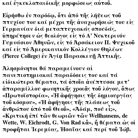
καί ἐγκυκλοπαιδικῆς μορφώσεως αὐτοῦ.
Εἰρήσθω ἐν παρόδῳ, ὅτι ἀπό τῆς λήψεως τοῦ
πτυχίου του καί μέχρι τῆς ἀναχωρήσεώς του εἰς
Γερμανίαν διά μεταπτυχιακάς σπουδάς,
ὑπηρέτησεν ὡς θεολόγος εἰς τό Α’ Νυκτερινόν
Γυμνάσιον Ἀθηνῶν, εἰς τό Ἀρσάκειον Π. Ψυχικοῦ
καί εἰς τό Ἀμερικανικόν Κολλέγιον Θηλέων
(Pierce College) ἐν Ἁγίᾳ Παρασκευῇ Ἀττικῆς.
Ἀλησμόνητοι θά παραμείνουν αἱ
πανεπιστημιακαί παραδόσεις του καί τά
εἰδικώτερα θέματα, τά ὁποῖα ἀνέπτυσσε μετ’
ἀπαραμίλλου φωνητικῆς χροιᾶς τοῦ λόγου, ὅπως
«Πρωτοϊστορία», «Ἡ ἀφήγησις τῆς δημιουργίας
τοῦ κόσμου», «Ἡ ἀφήγησις τῆς πλάσεως τοῦ
ἀνθρώπου ὑπό τοῦ Θεοῦ», «Ἀδάμ, πού εἶ;»,
«Κριτική ἐπί τῶν θεωριῶν τῶν Wellhausens, de
Wette, W. Eichrodt, G. Von Rad κἄ», ἤ θέματα ὡς οἱ
προφῆται Ἱερεμίας, Ἡσαΐας καί περί τοῦ Ἰώβ.