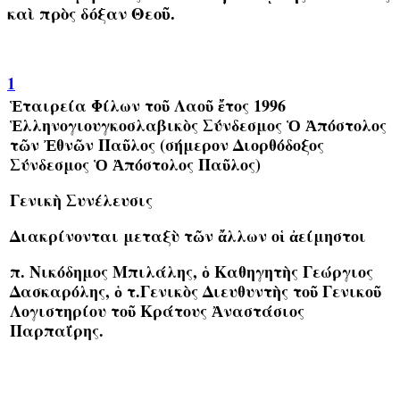
καὶ πρὸς δόξαν Θεοῦ
.
1
Ἑταιρεία Φίλων τοῦ Λαοῦ ἔτος 1996
Ἑλληνογιουγκοσλαβικὸς Σύνδεσμος Ὁ Ἀπόστολος
τῶν Ἐθνῶν Παῦλος (σήμερον Διορθόδοξος
Σύνδεσμος Ὁ Ἀπόστολος Παῦλος)
Γενικὴ Συνέλευσις
Διακρίνονται μεταξὺ τῶν ἄλλων οἱ ἀείμηστοι
π. Νικόδημος Μπιλάλης, ὁ Καθηγητὴς Γεώργιος
Δασκαρόλης, ὁ τ.Γενικὸς Διευθυντὴς τοῦ Γενικοῦ
Λογιστηρίου τοῦ Κράτους Ἀναστάσιος
Παρπαΐρης
.