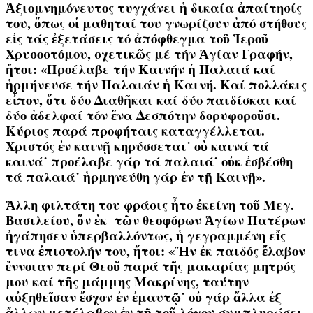
Ἀξιομνημόνευτος τυγχάνει ἡ δικαία ἀπαίτησίς
του, ὅπως οἱ μαθηταί του γνωρίζουν ἀπό στήθους
εἰς τάς ἐξετάσεις τό ἀπόφθεγμα τοῦ Ἱεροῦ
Χρυσοστόμου, σχετικῶς μέ τήν Ἁγίαν Γραφήν,
ἤτοι: «Προέλαβε τήν Καινήν ἡ Παλαιά καί
ἡρμήνευσε τήν Παλαιάν ἡ Καινή. Καί πολλάκις
εἶπον, ὅτι δύο Διαθῆκαι καί δύο παιδίσκαι καί
δύο ἀδελφαί τόν ἕνα Δεσπότην δορυφοροῦσι.
Κύριος παρά προφήταις καταγγέλλεται.
Χριστός ἐν καινῇ κηρύσσεται˙ οὐ καινά τά
καινά˙ προέλαβε γάρ τά παλαιά˙ οὐκ ἐσβέσθη
τά παλαιά˙ ἡρμηνεύθη γάρ ἐν τῇ Καινῇ».
Ἄλλη φιλτάτη του φράσις ἦτο ἐκείνη τοῦ Μεγ.
Βασιλείου, ὅν ἐκ τῶν θεοφόρων Ἁγίων Πατέρων
ἠγάπησεν ὑπερβαλλόντως, ἡ γεγραμμένη εἴς
τινα ἐπιστολήν του, ἤτοι: «Ἥν ἐκ παιδός ἔλαβον
ἔννοιαν περί Θεοῦ παρά τῆς μακαρίας μητρός
μου καί τῆς μάμμης Μακρίνης, ταύτην
αὐξηθεῖσαν ἔσχον ἐν ἐμαυτῷ˙ οὐ γάρ ἄλλα ἐξ
ἄλλων μετέλαβον ἐν τῇ τοῦ λόγου συμπληρώσει,