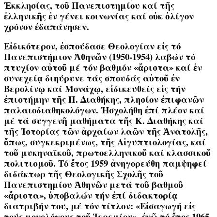
Ἐκκλησίας, τοῦ Πανεπιστημίου καί τῆς
ἑλληνικῆς ἐν γένει κοινωνίας καί οὐκ ὀλίγον
χρόνον ἐδαπάνησεν.
Εἰδικότερον, ἐσπούδασε Θεολογίαν εἰς τό
Πανεπιστήμιον Ἀθηνῶν (1950-1954) λαβών τό
πτυχίον αὐτοῦ μέ τόν βαθμόν «ἄριστα» καί ἐν
συνεχείᾳ διηύρυνε τάς σπουδάς αὐτοῦ ἐν
Βερολίνῳ καί Μονάχῳ, εἰδικευθείς εἰς τήν
ἐπιστήμην τῆς Π. Διαθήκης, πλησίον ἐπιφανῶν
παλαιοδιαθηκολόγων. Ἠσχολήθη ἐπί πλέον καί
μέ τά συγγενῆ μαθήματα τῆς Κ. Διαθήκης καί
τῆς Ἱστορίας τῶν ἀρχαίων λαῶν τῆς Ἀνατολῆς,
ὅπως, συγκεκριμένως, τῆς Αἰγυπτιολογίας, καί
τοῦ μυκηναϊκοῦ, πρωτοελληνικοῦ καί κλασσικοῦ
πολιτισμοῦ. Τό ἔτος 1959 ἀνηγορεύθη παμψηφεί
διδάκτωρ τῆς Θεολογικῆς Σχολῆς τοῦ
Πανεπιστημίου Ἀθηνῶν μετά τοῦ βαθμοῦ
«ἄριστα», ὑποβαλών τήν ἐπί διδακτορίᾳ
διατριβήν του, μέ τόν τίτλον: «Εἰσαγωγή εἰς
τούς μονολόγους τοῦ Ἱερεμίου», ἐνῶ τό ἔτος 1965