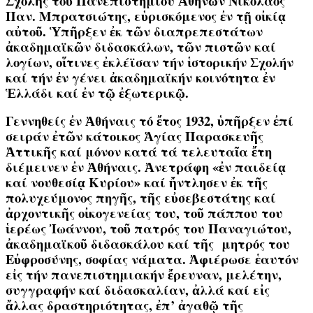
Σχολῆς τοῦ Πανεπιστημίου Ἀθηνῶν Νικόλαος
Παν. Μπρατσιώτης, εὑρισκόμενος ἐν τῇ οἰκίᾳ
αὐτοῦ. Ὑπῆρξεν ἐκ τῶν διαπρεπεστάτων
ἀκαδημαϊκῶν διδασκάλων, τῶν πιστῶν καί
λογίων, οἵτινες ἐκλέϊσαν τήν ἱστορικήν Σχολήν
καί τήν ἐν γένει ἀκαδημαϊκήν κοινότητα ἐν
Ἑλλάδι καί ἐν τῷ ἐξωτερικῷ.
Γεννηθείς ἐν Ἀθήναις τό ἔτος 1932, ὑπῆρξεν ἐπί
σειράν ἐτῶν κάτοικος Ἁγίας Παρασκευῆς
Ἀττικῆς καί μόνον κατά τά τελευταῖα ἔτη
διέμεινεν ἐν Ἀθήναις. Ἀνετράφη «ἐν παιδείᾳ
καί νουθεσίᾳ Κυρίου» καί ἤντλησεν ἐκ τῆς
πολυχεύμονος πηγῆς, τῆς εὐσεβεστάτης καί
ἀρχοντικῆς οἰκογενείας του, τοῦ πάππου του
ἱερέως Ἰωάννου, τοῦ πατρός του Παναγιώτου,
ἀκαδημαϊκοῦ διδασκάλου καί τῆς μητρός του
Εὐφροσύνης, σοφίας νάματα. Ἀφιέρωσε ἑαυτόν
εἰς τήν πανεπιστημιακήν ἔρευναν, μελέτην,
συγγραφήν καί διδασκαλίαν, ἀλλά καί εἰς
ἄλλας δραστηριότητας, ἐπ’ ἀγαθῷ τῆς