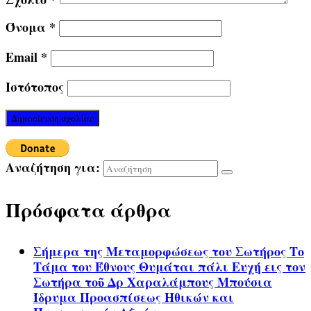
Όνομα
*
Email
*
Ιστότοπος
Αναζήτηση για:
Πρόσφατα άρθρα
Σήμερα της Μεταμορφώσεως του Σωτήρος Το
Τάμα του Έθνους Θυμάται πάλι Ευχή εις τον
Σωτήρα τοῦ Δρ Χαραλάμπους Μπούσια
Ίδρυμα Προασπίσεως Ηθικών και