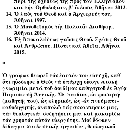
περί τῆς σχέσεώς της πρός τόν Ἑλληνισμόν
καί τήν Ὀρθοδοξίαν, β’ ἔκδοσις Ἀθῆναι 2012.
Ὀ λαός τοῦ Θεοῦ καί ὁ Ἀρχιερεύς του,
Ἀθῆναι 1997.
Ὁ Μονοθεϊσμός τῆς Παλαιᾶς Διαθήκης,
Ἀθῆναι 2014.
Ἐξ Ἀποκαλύψεως γνῶσις Θεοῦ. Σχέσις Θεοῦ
καί Ἀνθρώπου. Πίστις καί Ἀθεΐα, Ἀθῆναι
2015.
*
Ὁ γράφων θεωρεῖ τόν ἑαυτόν του εὐτυχῆ, καθ’
ὅτι ηὐδόκησε ὁ Θεός νά ὑπάρχῃ οἰκογενειακή
γνωριμία μετά τοῦ ἀοιδίμου καθηγητοῦ ἐν Ἁγίᾳ
Παρασκευῇ Ἀττικῆς. Ὡς παιδίον, ὡς φοιτητής
(μαθητής του), ὡς κληρικός, ὡς «ἐν πνεύματι»
καθοδηγητής, ἀναπολῶ τάς συναντήσεις μας,
τάς θεολογικάς συζητήσεις μας καί μακαρίζω
τόν χρηστόν αὐτόν εὐεργέτην. Μοί ἔδωκεν
δίδαγμα παιδευτικῆς ἐργασίας, θεολογικοῦ