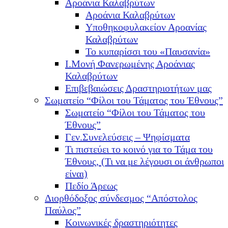
Αροάνια Καλαβρύτων
Αροάνια Καλαβρύτων
Υποθηκοφυλακείον Αροανίας
Καλαβρύτων
Το κυπαρίσσι του «Παυσανία»
Ι.Μονή Φανερωμένης Αροάνιας
Καλαβρύτων
Επιβεβαιώσεις Δραστηριοτήτων μας
Σωματείο “Φίλοι του Τάματος του Έθνους”
Σωματείο “Φίλοι του Τάματος του
Έθνους”
Γεν.Συνελεύσεις – Ψηφίσματα
Τι πιστεύει το κοινό για το Τάμα του
Έθνους, (Τι να με λέγουσι οι άνθρωποι
είναι)
Πεδίο Άρεως
Διορθόδοξος σύνδεσμος “Απόστολος
Παύλος”
Κοινωνικές δραστηριότητες