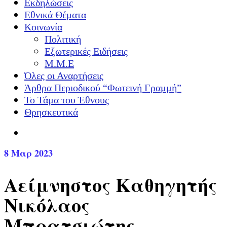
Εκδηλώσεις
Εθνικά Θέματα
Κοινωνία
Πολιτική
Εξωτερικές Ειδήσεις
Μ.Μ.Ε
Όλες οι Αναρτήσεις
Άρθρα Περιοδικού “Φωτεινή Γραμμή”
Το Τάμα του Έθνους
Θρησκευτικά
8
Μαρ 2023
Αείμνηστος Καθηγητής
Νικόλαος
Μπρατσιώτης