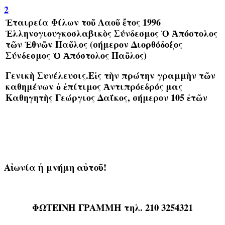
2
Ἑταιρεία Φίλων τοῦ Λαοῦ ἔτος 1996
Ἑλληνογιουγκοσλαβικὸς Σύνδεσμος Ὁ Ἀπόστολος
τῶν Ἐθνῶν Παῦλος (σήμερον Διορθόδοξος
Σύνδεσμος Ὁ Ἀπόστολος Παῦλος)
Γενικὴ Συνέλευσις.Εἰς τὴν πρώτην γραμμὴν τῶν
καθημένων ὁ ἐπίτιμος Ἀντιπρόεδρός μας
Καθηγητὴς Γεώργιος Δαΐκος, σήμερον 105 ἐτῶν
Αἰωνία ἡ μνήμη αὐτοῦ!
ΦΩΤΕΙΝΗ ΓΡΑΜΜΗ τηλ. 210 3254321