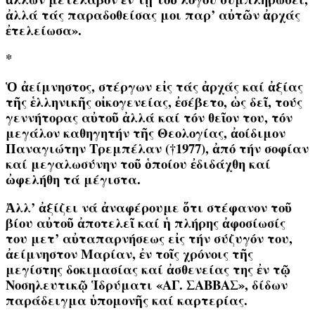
ἀλλά τάς παραδοθείσας μοι παρ’ αὐτῶν ἀρχάς
ἐτελείωσα».
*
Ὁ ἀείμνηστος, στέργων εἰς τάς ἀρχάς καί ἀξίας
τῆς ἑλληνικῆς οἰκογενείας, ἐσέβετο, ὡς δεῖ, τούς
γεννήτορας αὐτοῦ ἀλλά καί τόν θεῖον του, τόν
μεγάλον καθηγητήν τῆς Θεολογίας, ἀοίδιμον
Παναγιώτην Τρεμπέλαν (†1977), ἀπό τήν σοφίαν
καί μεγαλωσύνην τοῦ ὁποίου ἐδιδάχθη καί
ὠφελήθη τά μέγιστα.
Ἀλλ’ ἀξίζει νά ἀναφέρουμε ὅτι στέφανον τοῦ
βίου αὐτοῦ ἀποτελεῖ καί ἡ πλήρης ἀφοσίωσίς
του μετ’ αὐταπαρνήσεως εἰς τήν σύζυγόν του,
ἀείμνηστον Μαρίαν, ἐν τοῖς χρόνοις τῆς
μεγίστης δοκιμασίας καί ἀσθενείας της ἐν τῷ
Νοσηλευτικῷ Ἱδρύματι «ΑΓ. ΣΑΒΒΑΣ», δίδων
παράδειγμα ὑπομονῆς καί καρτερίας.