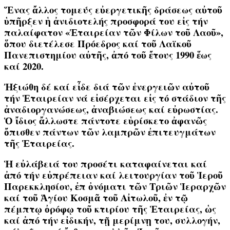
Ἕνας ἄλλος τομεύς εὐεργετικῆς δράσεως αὐτοῦ
ὑπῆρξεν ἡ ἀνιδιοτελής προσφορά του εἰς τήν
παλαίφατον «Ἑταιρείαν τῶν Φίλων τοῦ Λαοῦ»,
ὅπου διετέλεσε Πρόεδρος καί τοῦ Λαϊκοῦ
Πανεπιστημίου αὐτῆς, ἀπό τοῦ ἔτους 1990 ἕως
καί 2020.
Ἠξιώθη δέ καί εἶδε διά τῶν ἐνεργειῶν αὐτοῦ
τήν Ἑταιρείαν νά εἰσέρχεται εἰς τό στάδιον τῆς
ἀναδιοργανώσεως, ἀναβιώσεως καί εὐρωστίας.
Ὁ ἴδιος ἄλλωστε πάντοτε εὑρίσκετο ἀφανῶς
ὄπισθεν πάντων τῶν λαμπρῶν ἐπιτευγμάτων
τῆς Ἑταιρείας.
Ἡ εὐλάβειά του προσέτι καταφαίνεται καί
ἀπό τήν εὐπρέπειαν καί λειτουργίαν τοῦ Ἱεροῦ
Παρεκκλησίου, ἐπ ὀνόματι τῶν Τριῶν Ἱεραρχῶν
καί τοῦ Ἁγίου Κοσμᾶ τοῦ Αἰτωλοῦ, ἐν τῷ
πέμπτῳ ὀρόφῳ τοῦ κτιρίου τῆς Ἑταιρείας, ὡς
καί ἀπό τήν εἰδικήν, τῇ μερίμνῃ του, συλλογήν,