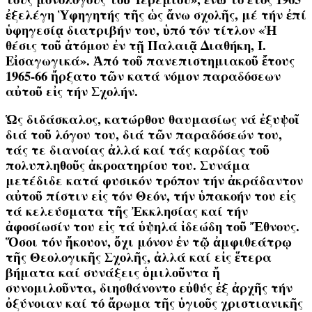
ἐξελέγη Ὑφηγητής τῆς ὡς ἄνω σχολῆς, μέ τήν ἐπί
ὑφηγεσίᾳ διατριβήν του, ὑπό τόν τίτλον «Ἡ
θέσις τοῦ ἀτόμου ἐν τῇ Παλαιᾷ Διαθήκη, Ι.
Εἰσαγωγικά». Ἀπό τοῦ πανεπιστημιακοῦ ἔτους
1965-66 ἤρξατο τῶν κατά νόμον παραδόσεων
αὐτοῦ εἰς τήν Σχολήν.
Ὡς διδάσκαλος, κατώρθου θαυμασίως νά ἐξυψοῖ
διά τοῦ λόγου του, διά τῶν παραδόσεών του,
τάς τε διανοίας ἀλλά καί τάς καρδίας τοῦ
πολυπληθοῦς ἀκροατηρίου του. Συνάμα
μετέδιδε κατά φυσικόν τρόπον τήν ἀκράδαντον
αὐτοῦ πίστιν εἰς τόν Θεόν, τήν ὑπακοήν του εἰς
τά κελεύσματα τῆς Ἐκκλησίας καί τήν
ἀφοσίωσίν του εἰς τά ὑψηλά ἰδεώδη τοῦ Ἔθνους.
Ὅσοι τόν ἤκουον, ὄχι μόνον ἐν τῷ ἀμφιθεάτρῳ
τῆς Θεολογικῆς Σχολῆς, ἀλλά καί εἰς ἕτερα
βήματα καί συνάξεις ὁμιλοῦντα ἤ
συνομιλοῦντα, διησθάνοντο εὐθύς ἐξ ἀρχῆς τήν
ὀξύνοιαν καί τό ἄρωμα τῆς ὑγιοῦς χριστιανικῆς