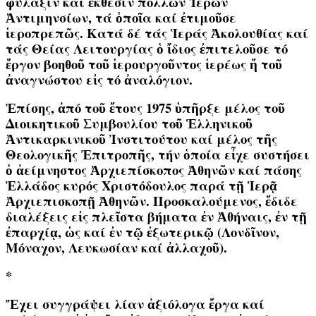
φύλαξιν καί ἔκθεσιν πολλῶν Ἱερῶν
Ἀντιμηνσίων, τά ὁποῖα καί ἐτιμοῦσε
ἱεροπρεπῶς. Κατά δέ τάς Ἱεράς Ἀκολουθίας καί
τάς Θείας Λειτουργίας ὁ ἴδιος ἐπιτελοῦσε τό
ἔργον βοηθοῦ τοῦ ἱερουργοῦντος ἱερέως ἤ τοῦ
ἀναγνώστου εἰς τό ἀναλόγιον.
Ἐπίσης, ἀπό τοῦ ἔτους 1975 ὑπῆρξε μέλος τοῦ
Διοικητικοῦ Συμβουλίου τοῦ Ἑλληνικοῦ
Ἀντικαρκινικοῦ Ἰνστιτούτου καί μέλος τῆς
Θεολογικῆς Ἐπιτροπῆς, τήν ὁποία εἶχε συστήσει
ὁ ἀείμνηστος Ἀρχιεπίσκοπος Ἀθηνῶν καί πάσης
Ἑλλάδος κυρός Χριστόδουλος παρά τῇ Ἱερᾷ
Ἀρχιεπισκοπῇ Ἀθηνῶν. Προσκαλούμενος, ἔδιδε
διαλέξεις εἰς πλεῖστα βήματα ἐν Ἀθήναις, ἐν τῇ
ἐπαρχίᾳ, ὡς καί ἐν τῷ ἐξωτερικῷ (Λονδῖνον,
Μόναχον, Λευκωσίαν καί ἀλλαχοῦ).
*
Ἔχει συγγράψει λίαν ἀξιόλογα ἔργα καί