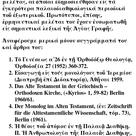
μελέτας, αἱ ὁποῖαι ἐδημοσιεύθησαν εἰς τά
ἐγκυρότερα παλαιοδιαθηκολογικά περιοδικά
τοῦ ἐξωτερικοῦ. Πρωτότυποι, ἐπίσης,
ἑρμηνευτικαί μελέται του ἔχουν ἐνσωματωθῆ
εἰς σημαντικά λεξικά τῆς Ἁγίας Γραφῆς.
Ἀναφέρουμε μερικά μόνον συγγράμματά του
καί ἄρθρα του:
Τό Γενέσεως α΄26 ἐν τῇ Ὀρθοδόξῳ Θεολογίᾳ,
Ὀρθοδοξία 27 (1952) 360-372.
Εἰσαγωγή εἰς τούς μονολόγους τοῦ Ἱερεμίου
(Διατριβή ἐπί Διδακτορίᾳ), Ἀθῆναι 1959.
Das Alte Testament in der Griechisch –
Orthodoxen Kirche, («Kyrios» 1, 59-82) Βerlin
1960/61.
Der Monolog im Alten Testament, (ἐν: Zeitschrift
für die Alttestamentliche Wissenschaft, τόμ. 73),
Berlin (1961).
Ἡ θέσις τοῦ ἀτόμου ἐν τῇ Παλαιᾷ Διαθήκῃ.
ΙΙ. Ἡ Ἀνθρωπολογία τῆς Παλαιᾶς Διαθήκης,