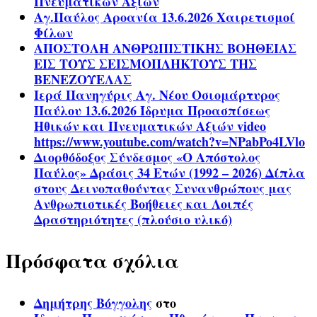
Πνευματικών Αξιών
Αγ.Παύλος Αροανία 13.6.2026 Χαιρετισμοί
Φίλων
ΑΠΟΣΤΟΛΗ ΑΝΘΡΩΠΙΣΤΙΚΗΣ ΒΟΗΘΕΙΑΣ
ΕΙΣ ΤΟΥΣ ΣΕΙΣΜΟΠΛΗΚΤΟΥΣ ΤΗΣ
ΒΕΝΕΖΟΥΕΛΑΣ
Ιερά Πανηγύρις Αγ. Νέου Οσιομάρτυρος
Παύλου 13.6.2026 Ίδρυμα Προασπίσεως
Ηθικών και Πνευματικών Αξιών video
https://www.youtube.com/watch?v=NPabPo4LVlo
Διορθόδοξος Σύνδεσμος «Ο Απόστολος
Παύλος» Δράσις 34 Ετών (1992 – 2026) Δίπλα
στους Δεινοπαθούντας Συνανθρώπους μας
Ανθρωπιστικές Βοήθειες και Λοιπές
Δραστηριότητες (πλούσιο υλικό)
Πρόσφατα σχόλια
Δημήτρης Βόγγολης
στο