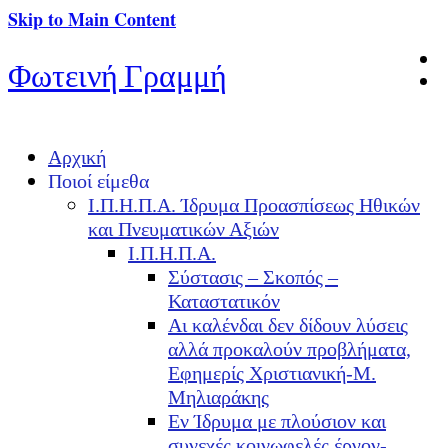
Skip to Main Content
Φωτεινή Γραμμή
Αρχική
Ποιοί είμεθα
Ι.Π.Η.Π.Α. Ίδρυμα Προασπίσεως Ηθικών
και Πνευματικών Αξιών
Ι.Π.Η.Π.Α.
Σύστασις – Σκοπός –
Καταστατικόν
Αι καλένδαι δεν δίδουν λύσεις
αλλά προκαλούν προβλήματα,
Εφημερίς Χριστιανική-Μ.
Μηλιαράκης
Εν Ίδρυμα με πλούσιον και
συνεχές κοινωφελές έργον-