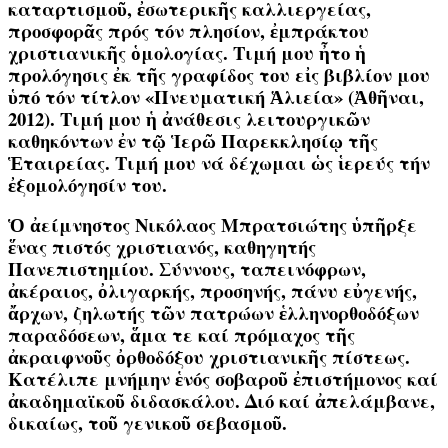
καταρτισμοῦ, ἐσωτερικῆς καλλιεργείας,
προσφορᾶς πρός τόν πλησίον, ἐμπράκτου
χριστιανικῆς ὁμολογίας. Τιμή μου ἦτο ἡ
προλόγησις ἐκ τῆς γραφίδος του εἰς βιβλίον μου
ὑπό τόν τίτλον «Πνευματική Ἁλιεία» (Ἀθῆναι,
2012). Τιμή μου ἡ ἀνάθεσις λειτουργικῶν
καθηκόντων ἐν τῷ Ἱερῶ Παρεκκλησίῳ τῆς
Ἑταιρείας. Τιμή μου νά δέχωμαι ὡς ἱερεύς τήν
ἐξομολόγησίν του.
Ὁ ἀείμνηστος Νικόλαος Μπρατσιώτης ὑπῆρξε
ἕνας πιστός χριστιανός, καθηγητής
Πανεπιστημίου. Σύννους, ταπεινόφρων,
ἀκέραιος, ὀλιγαρκής, προσηνής, πάνυ εὐγενής,
ἄρχων, ζηλωτής τῶν πατρώων ἑλληνορθοδόξων
παραδόσεων, ἅμα τε καί πρόμαχος τῆς
ἀκραιφνοῦς ὀρθοδόξου χριστιανικῆς πίστεως.
Κατέλιπε μνήμην ἑνός σοβαροῦ ἐπιστήμονος καί
ἀκαδημαϊκοῦ διδασκάλου. Διό καί ἀπελάμβανε,
δικαίως, τοῦ γενικοῦ σεβασμοῦ.