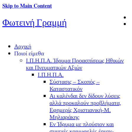
Skip to Main Content
Φωτεινή Γραμμή
Αρχική
Ποιοί είμεθα
Ι.Π.Η.Π.Α. Ίδρυμα Προασπίσεως Ηθικών
και Πνευματικών Αξιών
Ι.Π.Η.Π.Α.
Σύστασις – Σκοπός –
Καταστατικόν
Αι καλένδαι δεν δίδουν λύσεις
αλλά προκαλούν προβλήματα,
Εφημερίς Χριστιανική-Μ.
Μηλιαράκης
Εν Ίδρυμα με πλούσιον και
συνεχές κοινωφελές έργον-