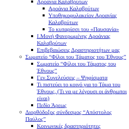
Αροάνια Καλαβρύτων
Αροάνια Καλαβρύτων
Υποθηκοφυλακείον Αροανίας
Καλαβρύτων
Το κυπαρίσσι του «Παυσανία»
Ι.Μονή Φανερωμένης Αροάνιας
Καλαβρύτων
Επιβεβαιώσεις Δραστηριοτήτων μας
Σωματείο “Φίλοι του Τάματος του Έθνους”
Σωματείο “Φίλοι του Τάματος του
Έθνους”
Γεν.Συνελεύσεις – Ψηφίσματα
Τι πιστεύει το κοινό για το Τάμα του
Έθνους, (Τι να με λέγουσι οι άνθρωποι
είναι)
Πεδίο Άρεως
Διορθόδοξος σύνδεσμος “Απόστολος
Παύλος”
Κοινωνικές δραστηριότητες