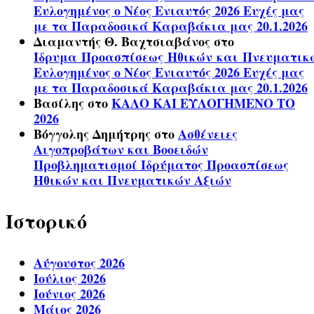
Ευλογημένος ο Νέος Ενιαυτός 2026 Ευχές μας
με τα Παραδοσικά Καραβάκια μας 20.1.2026
Διαμαντής Θ. Βαχτσιαβάνος
στο
Ίδρυμα Προασπίσεως Ηθικών και Πνευματικ
Ευλογημένος ο Νέος Ενιαυτός 2026 Ευχές μας
με τα Παραδοσικά Καραβάκια μας 20.1.2026
Βασίλης
στο
ΚΑΛΟ ΚΑΙ ΕΥΛΟΓΗΜΕΝΟ ΤΟ
2026
Βόγγολης Δημήτρης
στο
Ασθένειες
Αιγοπροβάτων και Βοοειδών
Προβληματισμοί Ιδρύματος Προασπίσεως
Ηθικών και Πνευματικών Αξιών
Ιστορικό
Αύγουστος 2026
Ιούλιος 2026
Ιούνιος 2026
Μάιος 2026