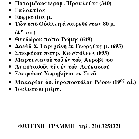
Ποταμῶνος ἱερομ. Ἡρακλείας (340)
Γαλακτίας
Εὐφρασίας μ.
Τῶν ὑπὸ Οὐάλλη ἀναιρεθέντων 80 μ.
ος
(4
αἰ.)
Θεοδώρου πάπα Ρώμης (649)
Δαυὶδ & Ταριχάνη ἐκ Γεωργίας
μ. (693)
Στεφάνου πατρ. Κων/πόλεως (893)
Μαρτινιανοῦ τοῦ ἐν τοῖς Ἀεροβίνου
Ἀναστασοῦς τῆς ἐν τοῖς Λευκαδίου
Στεφάνου Χωρηβήτου ἐκ Σινᾶ
ος
Μακαρίου ὁσ. ἱεραποστόλου Ρώσου (19
αἰ.)
Ἰουλιανοῦ μάρτ.
ΦΩΤΕΙΝΗ ΓΡΑΜΜΗ
τηλ. 210 3254321