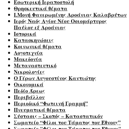
Εσωτερική Ιεραποστολή
Θρησκευτικά θέματα
Ι.Μονή Φανερωμένης Αροάνιας Καλαβρύτων
Ιερός Ναός Αγίου Νέου Οσιομάρτυρος
Παύλου εξ Αροάνιας
Ιστορικά
Κατασκηνώσεις
Κοινωνικά θέματα
Λογοτεχνία
Μακεδονία
Μεταναστευτικό
Νεκρολογίες
Ο Γέρων Αυγουστίνος Καντιώτης
Οικονομικά
Πεδίο Άρεως
Περιβάλλον
Περιοδικό “Φωτεινή Γραμμή”
Πνευματικά θέματα
Σύστασις – Σκοπός – Καταστατικόν
Σωματείο “Φίλοι του Τάματος του Έθνους”
Σωματείο "Φίλοι του Τάματος του Έθνους"