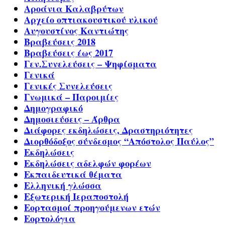
Αροάνια Καλαβρύτων
Αρχείο οπτιακουστικού υλικού
Αυγουστίνος Καντιώτης
Βραβεύσεις 2018
Βραβεύσεις έως 2017
Γεν.Συνελεύσεις – Ψηφίσματα
Γενικά
Γενικές Συνελεύσεις
Γνωμικά – Παροιμίες
Δημογραφικό
Δημοσιεύσεις – Άρθρα
Διάφορες εκδηλώσεις, Δραστηριότητες
Διορθόδοξος σύνδεσμος “Απόστολος Παύλος”
Εκδηλώσεις
Εκδηλώσεις αδελφών φορέων
Εκπαιδευτικά θέματα
Ελληνική γλώσσα
Εξωτερική Ιεραποστολή
Εορτασμοί προηγούμενων ετών
Εορτολόγια