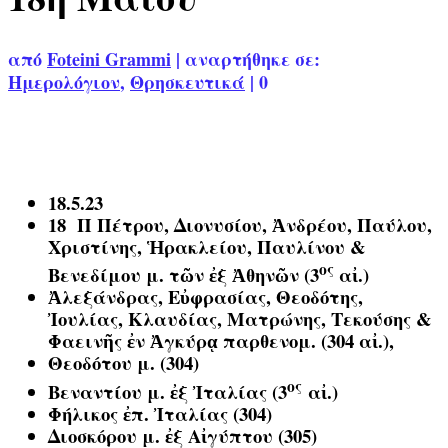
από
Foteini Grammi
|
αναρτήθηκε σε:
Ημερολόγιον
,
Θρησκευτικά
|
0
18.5.23
18 Π
Πέτρου, Διονυσίου, Ἀνδρέου, Παύλου,
Χριστίνης, Ἡρακλείου, Παυλίνου &
ος
Βενεδίμου μ. τῶν ἐξ Ἀθηνῶν (3
αἰ.)
Ἀλεξάνδρας, Εὐφρασίας, Θεοδότης,
Ἰουλίας, Κλαυδίας, Ματρώνης, Τεκούσης &
Φαεινῆς ἐν Ἀγκύρᾳ παρθενομ. (304 αἰ.),
Θεοδότου μ. (304)
ος
Βεναντίου μ. ἐξ Ἰταλίας (3
αἰ.)
Φήλικος ἐπ. Ἰταλίας (304)
Διοσκόρου μ. ἐξ Αἰγύπτου (305)