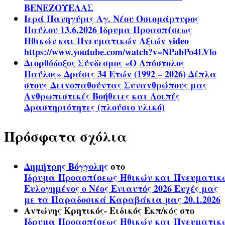
ΒΕΝΕΖΟΥΕΛΑΣ
Ιερά Πανηγύρις Αγ. Νέου Οσιομάρτυρος
Παύλου 13.6.2026 Ίδρυμα Προασπίσεως
Ηθικών και Πνευματικών Αξιών video
https://www.youtube.com/watch?v=NPabPo4LVlo
Διορθόδοξος Σύνδεσμος «Ο Απόστολος
Παύλος» Δράσις 34 Ετών (1992 – 2026) Δίπλα
στους Δεινοπαθούντας Συνανθρώπους μας
Ανθρωπιστικές Βοήθειες και Λοιπές
Δραστηριότητες (πλούσιο υλικό)
Πρόσφατα σχόλια
Δημήτρης Βόγγολης
στο
Ίδρυμα Προασπίσεως Ηθικών και Πνευματικ
Ευλογημένος ο Νέος Ενιαυτός 2026 Ευχές μας
με τα Παραδοσικά Καραβάκια μας 20.1.2026
Αντώνης Κρητικός- Ειδικός Εκπ/κός
στο
Ίδρυμα Προασπίσεως Ηθικών και Πνευματικ