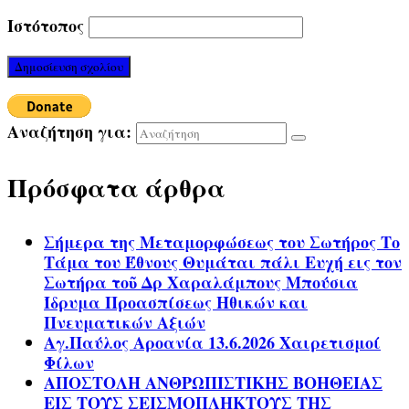
Ιστότοπος
Αναζήτηση για:
Πρόσφατα άρθρα
Σήμερα της Μεταμορφώσεως του Σωτήρος Το
Τάμα του Έθνους Θυμάται πάλι Ευχή εις τον
Σωτήρα τοῦ Δρ Χαραλάμπους Μπούσια
Ίδρυμα Προασπίσεως Ηθικών και
Πνευματικών Αξιών
Αγ.Παύλος Αροανία 13.6.2026 Χαιρετισμοί
Φίλων
ΑΠΟΣΤΟΛΗ ΑΝΘΡΩΠΙΣΤΙΚΗΣ ΒΟΗΘΕΙΑΣ
ΕΙΣ ΤΟΥΣ ΣΕΙΣΜΟΠΛΗΚΤΟΥΣ ΤΗΣ