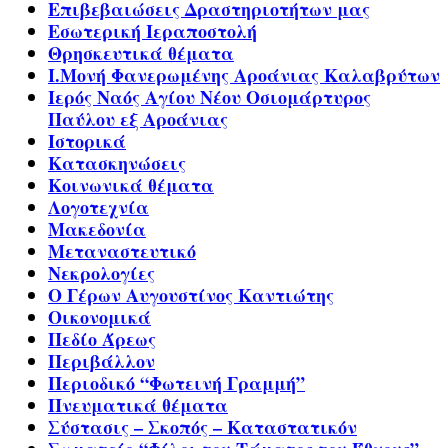
Επιβεβαιώσεις Δραστηριοτήτων μας
Εσωτερική Ιεραποστολή
Θρησκευτικά θέματα
Ι.Μονή Φανερωμένης Αροάνιας Καλαβρύτων
Ιερός Ναός Αγίου Νέου Οσιομάρτυρος
Παύλου εξ Αροάνιας
Ιστορικά
Κατασκηνώσεις
Κοινωνικά θέματα
Λογοτεχνία
Μακεδονία
Μεταναστευτικό
Νεκρολογίες
Ο Γέρων Αυγουστίνος Καντιώτης
Οικονομικά
Πεδίο Άρεως
Περιβάλλον
Περιοδικό “Φωτεινή Γραμμή”
Πνευματικά θέματα
Σύστασις – Σκοπός – Καταστατικόν