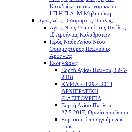
Καταδιώκεται οικονομικά το
Ι.Π.Η.Π.Α. Μ.Μηλιαράκη
Άγιος νέος Οσιομάρτυς Παύλος
Άγιος Νέος Οσιομάρτυς Παύλος
εξ Αροάνιας Καλαβρύτων
Ιερός Ναός Αγίου Νέου
Οσιομάρτυρος Παύλου εξ
Αροάνιας
Εκδηλώσεις
Εορτή Αγίου Παύλου, 12-5-
2018
ΚΥΡΙΑΚΗ 29.4.2018
ΑΡΧΙΕΡΑΤΙΚΗ
Θ.ΛΕΙΤΟΥΡΓΙΑ
Εορτή Αγίου Παύλου
27.5.2017, Ομιλία προέδρου
Εορτασμοί προηγούμενων
ετών