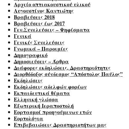
Αρχείο οπτιακουστικού υλικού
Αυγουστίνος Καντιώτης
Βραβεύσεις 2018
Βραβεύσεις έως 2017
Γεν.Συνελεύσεις – Ψηφίσματα
Γενικά
Γενικές Συνελεύσεις
Γνωμικά – Παροιμίες
Δημογραφικό
Δημοσιεύσεις – Άρθρα
Διάφορες εκδηλώσεις, Δραστηριότητες
Διορθόδοξος σύνδεσμος “Απόστολος Παύλος”
Εκδηλώσεις
Εκδηλώσεις αδελφών φορέων
Εκπαιδευτικά θέματα
Ελληνική γλώσσα
Εξωτερική Ιεραποστολή
Εορτασμοί προηγούμενων ετών
Εορτολόγια
Επιβεβαιώσεις Δραστηριοτήτων μας