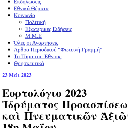
Εκδηλώσεις
Εθνικά Θέματα
Κοινωνία
Πολιτική
Εξωτερικές Ειδήσεις
Μ.Μ.Ε
Όλες οι Αναρτήσεις
Άρθρα Περιοδικού “Φωτεινή Γραμμή”
Το Τάμα του Έθνους
Θρησκευτικά
23
Μάι 2023
Εορτολόγιο 2023
Ἱδρύματος Προασπίσε
καὶ Πνευματικῶν Ἀξιῶ
18η Μαΐου