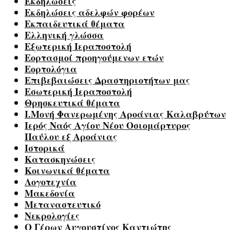
Εκδηλώσεις
Εκδηλώσεις αδελφών φορέων
Εκπαιδευτικά θέματα
Ελληνική γλώσσα
Εξωτερική Ιεραποστολή
Εορτασμοί προηγούμενων ετών
Εορτολόγια
Επιβεβαιώσεις Δραστηριοτήτων μας
Εσωτερική Ιεραποστολή
Θρησκευτικά θέματα
Ι.Μονή Φανερωμένης Αροάνιας Καλαβρύτων
Ιερός Ναός Αγίου Νέου Οσιομάρτυρος
Παύλου εξ Αροάνιας
Ιστορικά
Κατασκηνώσεις
Κοινωνικά θέματα
Λογοτεχνία
Μακεδονία
Μεταναστευτικό
Νεκρολογίες
Ο Γέρων Αυγουστίνος Καντιώτης