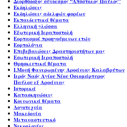
Διορθόδοξος σύνδεσμος “Απόστολος Παύλος”
Εκδηλώσεις
Εκδηλώσεις αδελφών φορέων
Εκπαιδευτικά θέματα
Ελληνική γλώσσα
Εξωτερική Ιεραποστολή
Εορτασμοί προηγούμενων ετών
Εορτολόγια
Επιβεβαιώσεις Δραστηριοτήτων μας
Εσωτερική Ιεραποστολή
Θρησκευτικά θέματα
Ι.Μονή Φανερωμένης Αροάνιας Καλαβρύτων
Ιερός Ναός Αγίου Νέου Οσιομάρτυρος
Παύλου εξ Αροάνιας
Ιστορικά
Κατασκηνώσεις
Κοινωνικά θέματα
Λογοτεχνία
Μακεδονία
Μεταναστευτικό
Νεκρολογίες