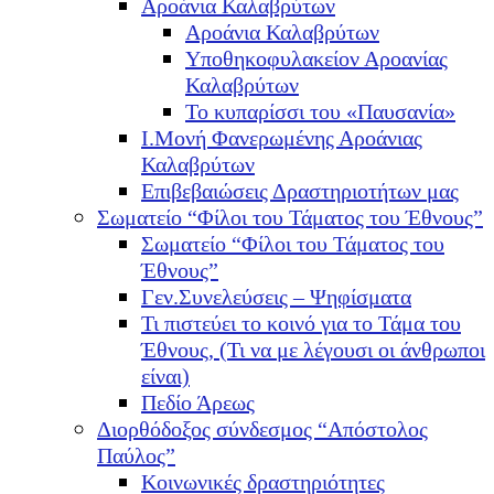
Αροάνια Καλαβρύτων
Αροάνια Καλαβρύτων
Υποθηκοφυλακείον Αροανίας
Καλαβρύτων
Το κυπαρίσσι του «Παυσανία»
Ι.Μονή Φανερωμένης Αροάνιας
Καλαβρύτων
Επιβεβαιώσεις Δραστηριοτήτων μας
Σωματείο “Φίλοι του Τάματος του Έθνους”
Σωματείο “Φίλοι του Τάματος του
Έθνους”
Γεν.Συνελεύσεις – Ψηφίσματα
Τι πιστεύει το κοινό για το Τάμα του
Έθνους, (Τι να με λέγουσι οι άνθρωποι
είναι)
Πεδίο Άρεως
Διορθόδοξος σύνδεσμος “Απόστολος
Παύλος”
Κοινωνικές δραστηριότητες