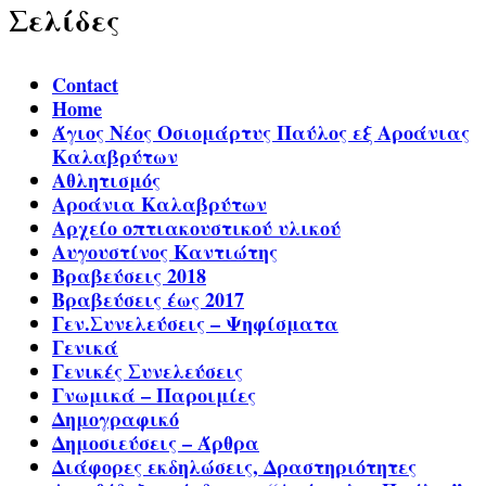
Σελίδες
Contact
Home
Άγιος Νέος Οσιομάρτυς Παύλος εξ Αροάνιας
Καλαβρύτων
Αθλητισμός
Αροάνια Καλαβρύτων
Αρχείο οπτιακουστικού υλικού
Αυγουστίνος Καντιώτης
Βραβεύσεις 2018
Βραβεύσεις έως 2017
Γεν.Συνελεύσεις – Ψηφίσματα
Γενικά
Γενικές Συνελεύσεις
Γνωμικά – Παροιμίες
Δημογραφικό
Δημοσιεύσεις – Άρθρα
Διάφορες εκδηλώσεις, Δραστηριότητες