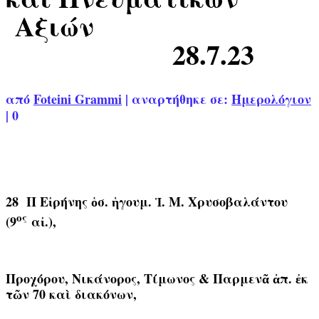
Αξιών
28.7.23
από
Foteini Grammi
|
αναρτήθηκε σε:
Ημερολόγιον
|
0
28 Π
Εἰρήνης ὁσ. ἡγουμ. Ἱ. Μ. Χρυσοβαλάντου
ος
(9
αἰ.),
Προχόρου, Νικάνορος, Τίμωνος & Παρμενᾶ ἀπ. ἐκ
τῶν 70 καὶ διακόνων,