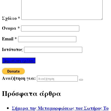
Σχόλιο
*
Όνομα
*
Email
*
Ιστότοπος
Αναζήτηση για:
Πρόσφατα άρθρα
Σήμερα της Μεταμορφώσεως του Σωτήρος Το