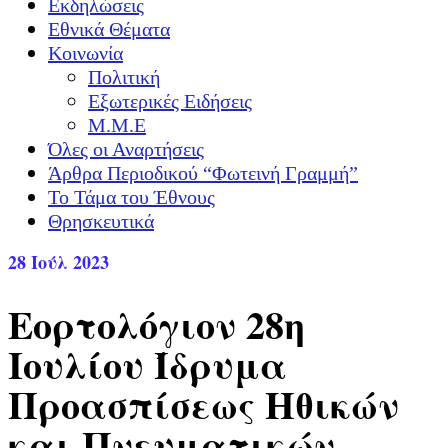
Εκδηλώσεις
Εθνικά Θέματα
Κοινωνία
Πολιτική
Εξωτερικές Ειδήσεις
Μ.Μ.Ε
Όλες οι Αναρτήσεις
Άρθρα Περιοδικού “Φωτεινή Γραμμή”
Το Τάμα του Έθνους
Θρησκευτικά
28
Ιούλ 2023
Εορτολόγιον 28η
Iουλίου Ίδρυμα
Προασπίσεως Ηθικών
και Πνευματικών