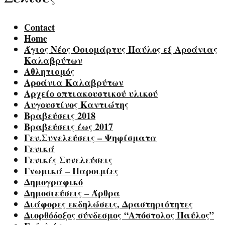
Contact
Home
Άγιος Νέος Οσιομάρτυς Παύλος εξ Αροάνιας
Καλαβρύτων
Αθλητισμός
Αροάνια Καλαβρύτων
Αρχείο οπτιακουστικού υλικού
Αυγουστίνος Καντιώτης
Βραβεύσεις 2018
Βραβεύσεις έως 2017
Γεν.Συνελεύσεις – Ψηφίσματα
Γενικά
Γενικές Συνελεύσεις
Γνωμικά – Παροιμίες
Δημογραφικό
Δημοσιεύσεις – Άρθρα
Διάφορες εκδηλώσεις, Δραστηριότητες
Διορθόδοξος σύνδεσμος “Απόστολος Παύλος”