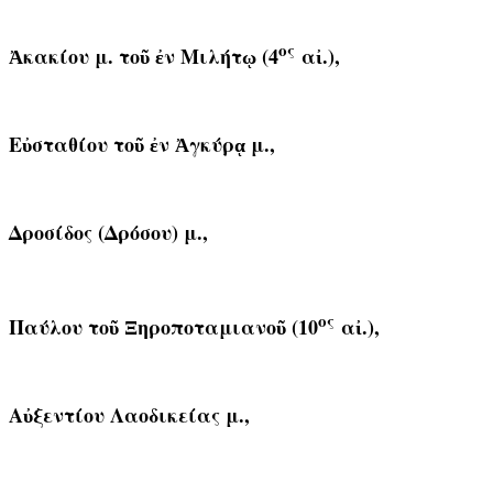
ος
Ἀκακίου μ. τοῦ ἐν Μιλήτῳ (4
αἰ.),
Εὐσταθίου τοῦ ἐν Ἀγκύρᾳ μ.,
Δροσίδος (Δρόσου) μ.,
ος
Παύλου τοῦ Ξηροποταμιανοῦ (10
αἰ.),
Αὐξεντίου Λαοδικείας μ.,