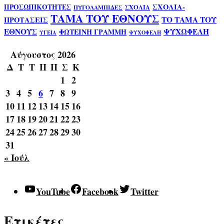
ΣΧΟΛΙΑ-
ΠΡΟΣΩΠΙΚΟΤΗΤΕΣ
ΣΧΟΛΙΑ
ΠΥΓΟΛΑΜΠΙΔΕΣ
ΤΑΜΑ ΤΟΥ ΕΘΝΟΥΣ
ΤΟ ΤΑΜΑ ΤΟΥ
ΠΡΟΤΑΣΕΙΣ
ΕΘΝΟΥΣ
ΨΥΧΩΦΕΛΗ
ΦΩΤΕΙΝΗ ΓΡΑΜΜΗ
ΥΓΕΙΑ
ΨΥΧΟΦΕΛΗ
Αύγουστος 2026
Δ
Τ
Τ
Π
Π
Σ
Κ
1
2
3
4
5
6
7
8
9
10
11
12
13
14
15
16
17
18
19
20
21
22
23
24
25
26
27
28
29
30
31
« Ιούλ
YouTube
Facebook
Twitter
Ετικέτες