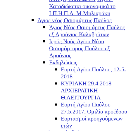
Καταδιώκεται οικονομικά το
Ι.Π.Η.Π.Α. Μ.Μηλιαράκη
Άγιος νέος Οσιομάρτυς Παύλος
Άγιος Νέος Οσιομάρτυς Παύλος
εξ Αροάνιας Καλαβρύτων
Ιερός Ναός Αγίου Νέου
Οσιομάρτυρος Παύλου εξ
Αροάνιας
Εκδηλώσεις
Εορτή Αγίου Παύλου, 12-5-
2018
ΚΥΡΙΑΚΗ 29.4.2018
ΑΡΧΙΕΡΑΤΙΚΗ
Θ.ΛΕΙΤΟΥΡΓΙΑ
Εορτή Αγίου Παύλου
27.5.2017, Ομιλία προέδρου
Εορτασμοί προηγούμενων
ετών