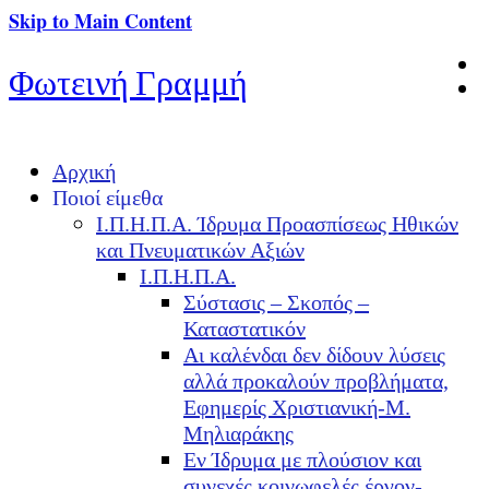
Skip to Main Content
Φωτεινή Γραμμή
Αρχική
Ποιοί είμεθα
Ι.Π.Η.Π.Α. Ίδρυμα Προασπίσεως Ηθικών
και Πνευματικών Αξιών
Ι.Π.Η.Π.Α.
Σύστασις – Σκοπός –
Καταστατικόν
Αι καλένδαι δεν δίδουν λύσεις
αλλά προκαλούν προβλήματα,
Εφημερίς Χριστιανική-Μ.
Μηλιαράκης
Εν Ίδρυμα με πλούσιον και
συνεχές κοινωφελές έργον-