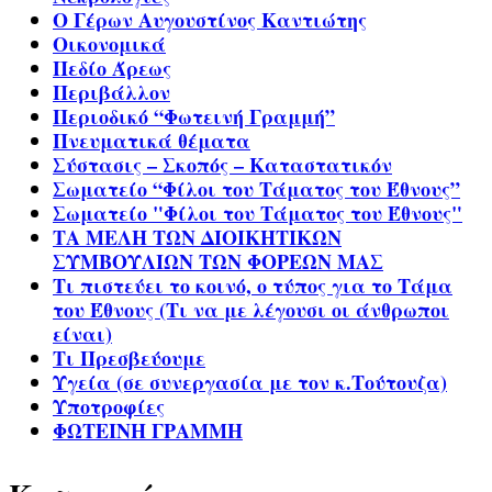
Ο Γέρων Αυγουστίνος Καντιώτης
Οικονομικά
Πεδίο Άρεως
Περιβάλλον
Περιοδικό “Φωτεινή Γραμμή”
Πνευματικά θέματα
Σύστασις – Σκοπός – Καταστατικόν
Σωματείο “Φίλοι του Τάματος του Έθνους”
Σωματείο "Φίλοι του Τάματος του Έθνους"
ΤΑ ΜΕΛΗ ΤΩΝ ΔΙΟΙΚΗΤΙΚΩΝ
ΣΥΜΒΟΥΛΙΩΝ ΤΩΝ ΦΟΡΕΩΝ ΜΑΣ
Τι πιστεύει το κοινό, ο τύπος για το Τάμα
του Έθνους (Τι να με λέγουσι οι άνθρωποι
είναι)
Τι Πρεσβεύουμε
Υγεία (σε συνεργασία με τον κ.Τούτουζα)
Υποτροφίες
ΦΩΤΕΙΝΗ ΓΡΑΜΜΗ