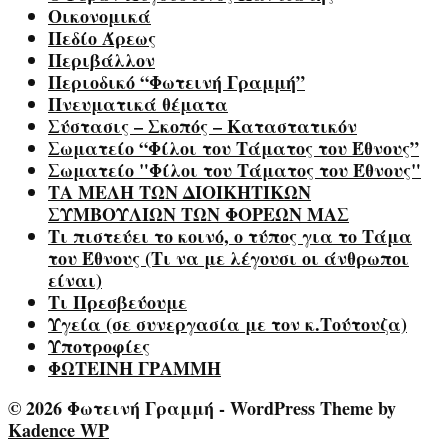
Οικονομικά
Πεδίο Άρεως
Περιβάλλον
Περιοδικό “Φωτεινή Γραμμή”
Πνευματικά θέματα
Σύστασις – Σκοπός – Καταστατικόν
Σωματείο “Φίλοι του Τάματος του Έθνους”
Σωματείο "Φίλοι του Τάματος του Έθνους"
ΤΑ ΜΕΛΗ ΤΩΝ ΔΙΟΙΚΗΤΙΚΩΝ
ΣΥΜΒΟΥΛΙΩΝ ΤΩΝ ΦΟΡΕΩΝ ΜΑΣ
Τι πιστεύει το κοινό, ο τύπος για το Τάμα
του Έθνους (Τι να με λέγουσι οι άνθρωποι
είναι)
Τι Πρεσβεύουμε
Υγεία (σε συνεργασία με τον κ.Τούτουζα)
Υποτροφίες
ΦΩΤΕΙΝΗ ΓΡΑΜΜΗ
© 2026 Φωτεινή Γραμμή - WordPress Theme by
Kadence WP