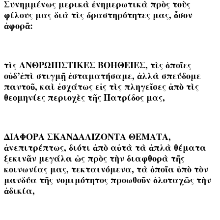
Συνημμένως μερικὰ ἐνημερωτικὰ πρὸς τοὺς
φίλους μας διὰ τὶς δραστηρότητες μας, ὅσον
ἀφορᾶ:
τὶς ΑΝΘΡΩΠΙΣΤΙΚΕΣ ΒΟΗΘΕΙΕΣ, τὶς ὁποῖες
οὐδ’ἐπὶ στιγμῇ ἐσταματήσαμε, ἀλλὰ σπεύδομε
παντοῦ, καὶ ἐσχάτως εἰς τὶς πληγεῖσες ἀπὸ τὶς
θεομηνίες περιοχὲς τῆς Πατρίδος μας,
ΔΙΑΦΟΡΑ ΣΚΑΝΔΑΛΙΖΟΝΤΑ ΘΕΜΑΤΑ,
ἀνεπιτρέπτως, διότι ἀπὸ αὐτὰ τὰ ἁπλὰ θέματα
ξεκινᾶν μεγάλα ὡς πρὸς τὴν διαφθορὰ τῆς
κοινωνίας μας, τεκταινόμενα, τὰ ὁποῖα ὑπὸ τὸν
μανδύα τῆς νομιμότητος προωθοῦν ὁλοταχῶς τὴν
ἀδικία,