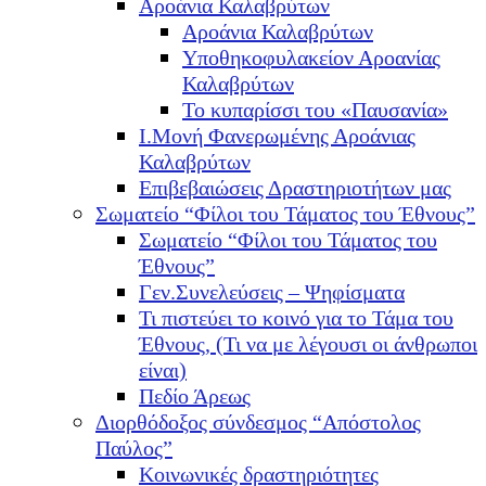
Αροάνια Καλαβρύτων
Αροάνια Καλαβρύτων
Υποθηκοφυλακείον Αροανίας
Καλαβρύτων
Το κυπαρίσσι του «Παυσανία»
Ι.Μονή Φανερωμένης Αροάνιας
Καλαβρύτων
Επιβεβαιώσεις Δραστηριοτήτων μας
Σωματείο “Φίλοι του Τάματος του Έθνους”
Σωματείο “Φίλοι του Τάματος του
Έθνους”
Γεν.Συνελεύσεις – Ψηφίσματα
Τι πιστεύει το κοινό για το Τάμα του
Έθνους, (Τι να με λέγουσι οι άνθρωποι
είναι)
Πεδίο Άρεως
Διορθόδοξος σύνδεσμος “Απόστολος
Παύλος”
Κοινωνικές δραστηριότητες