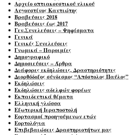
Αρχείο οπτιακουστικού υλικού
Αυγουστίνος Καντιώτης
Βραβεύσεις 2018
Βραβεύσεις έως 2017
Γεν.Συνελεύσεις – Ψηφίσματα
Γενικά
Γενικές Συνελεύσεις
Γνωμικά – Παροιμίες
Δημογραφικό
Δημοσιεύσεις – Άρθρα
Διάφορες εκδηλώσεις, Δραστηριότητες
Διορθόδοξος σύνδεσμος “Απόστολος Παύλος”
Εκδηλώσεις
Εκδηλώσεις αδελφών φορέων
Εκπαιδευτικά θέματα
Ελληνική γλώσσα
Εξωτερική Ιεραποστολή
Εορτασμοί προηγούμενων ετών
Εορτολόγια
Επιβεβαιώσεις Δραστηριοτήτων μας