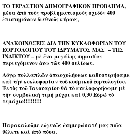
ΤΟ ΤΕΡΑΣΤΙΟΝ ΔΗΜΟΓΡΑΦΙΚΟΝ ΠΡΟΒΛΗΜΑ,
μέσα ἀπὸ τοὺς προβληματισμοὺς σχεδὸν 400
ἐπιστημόνων διεθνοῦς κύρους,
ΑΝΑΚΟΙΝΩΣΕΙΣ ΔΙΑ ΤΗΝ ΚΥΚΛΟΦΟΡΙΑΝ ΤΟΥ
ΕΟΡΤΟΛΟΓΙΟΥ ΤΟΥ ΙΔΡΥΜΑΤΟΣ ΜΑΣ – ΤΗΣ
ΙΝΔΙΚΤΟΥ – μὲ ἕνα μεγάλης σημασίας
περιεχόμενον ἄνω τῶν 400 σελίδων.
Λόγῳ πολλαπλῶν ἀπασχολήσεων καθυστερήσαμε
καὶ τὴν κυκλοφορίαν τοῦ κοσμικοῦ ἑορτολογίου.
Ἐντὸς τοῦ Ἰανουαρίου θὰ τὸ κυκλοφορήσωμε μὲ
τὴν συμβολικὴ τιμὴ μέχρι καὶ 0,30 Εὐρὼ τὸ
τεμάχιο!!!!!!!!!!
Παρακαλοῦμε εὐγενῶς ἐνημερώσατέ μας ποῖα
θέλετε καὶ ἀπὸ πόσα.