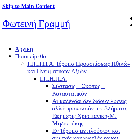
Skip to Main Content
Φωτεινή Γραμμή
Αρχική
Ποιοί είμεθα
Ι.Π.Η.Π.Α. Ίδρυμα Προασπίσεως Ηθικών
και Πνευματικών Αξιών
Ι.Π.Η.Π.Α.
Σύστασις – Σκοπός –
Καταστατικόν
Αι καλένδαι δεν δίδουν λύσεις
αλλά προκαλούν προβλήματα,
Εφημερίς Χριστιανική-Μ.
Μηλιαράκης
Εν Ίδρυμα με πλούσιον και
συνεχές κοινωφελές έργον-