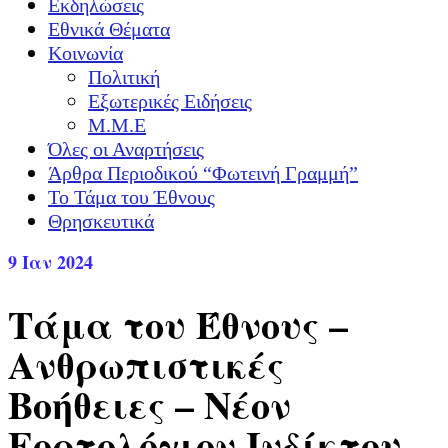
Εκδηλώσεις
Εθνικά Θέματα
Κοινωνία
Πολιτική
Εξωτερικές Ειδήσεις
Μ.Μ.Ε
Όλες οι Αναρτήσεις
Άρθρα Περιοδικού “Φωτεινή Γραμμή”
Το Τάμα του Έθνους
Θρησκευτικά
9
Ιαν 2024
Τάμα του Έθνους –
Ανθρωπιστικές
Βοήθειες – Νέον
Εορτολόγιον Ινδίκτου –