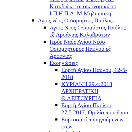
Καταδιώκεται οικονομικά το
Ι.Π.Η.Π.Α. Μ.Μηλιαράκη
Άγιος νέος Οσιομάρτυς Παύλος
Άγιος Νέος Οσιομάρτυς Παύλος
εξ Αροάνιας Καλαβρύτων
Ιερός Ναός Αγίου Νέου
Οσιομάρτυρος Παύλου εξ
Αροάνιας
Εκδηλώσεις
Εορτή Αγίου Παύλου, 12-5-
2018
ΚΥΡΙΑΚΗ 29.4.2018
ΑΡΧΙΕΡΑΤΙΚΗ
Θ.ΛΕΙΤΟΥΡΓΙΑ
Εορτή Αγίου Παύλου
27.5.2017, Ομιλία προέδρου
Εορτασμοί προηγούμενων
ετών