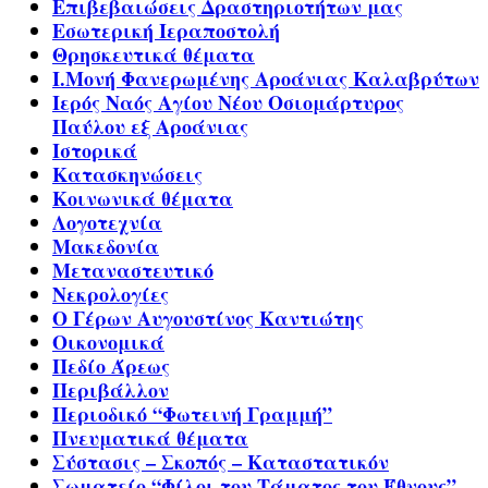
Επιβεβαιώσεις Δραστηριοτήτων μας
Εσωτερική Ιεραποστολή
Θρησκευτικά θέματα
Ι.Μονή Φανερωμένης Αροάνιας Καλαβρύτων
Ιερός Ναός Αγίου Νέου Οσιομάρτυρος
Παύλου εξ Αροάνιας
Ιστορικά
Κατασκηνώσεις
Κοινωνικά θέματα
Λογοτεχνία
Μακεδονία
Μεταναστευτικό
Νεκρολογίες
Ο Γέρων Αυγουστίνος Καντιώτης
Οικονομικά
Πεδίο Άρεως
Περιβάλλον
Περιοδικό “Φωτεινή Γραμμή”
Πνευματικά θέματα
Σύστασις – Σκοπός – Καταστατικόν
Σωματείο “Φίλοι του Τάματος του Έθνους”