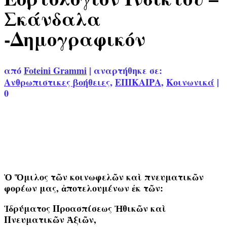
Σκάνδαλα
-Δημογραφικόν
από
Foteini Grammi
|
αναρτήθηκε σε:
Ανθρωπιστικες βοήθειες
,
ΕΠΙΚΑΙΡΑ
,
Κοινωνικά
|
0
Ὁ Ὅμιλος τῶν κοινωφελῶν καὶ πνευματικῶν
φορέων μας, ἀποτελουμένων ἐκ τῶν:
Ἱδρύματος Προασπίσεως Ἠθικῶν καὶ
Πνευματικῶν Ἀξιῶν,