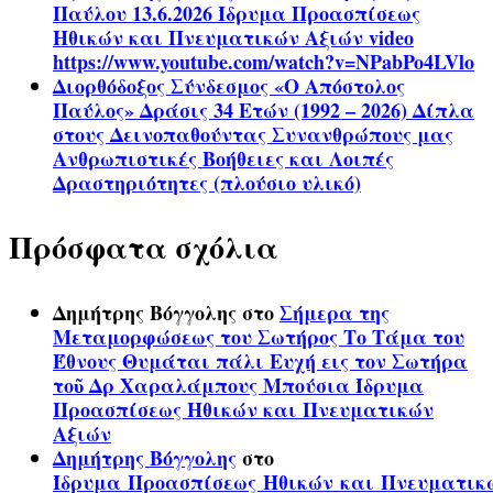
Παύλου 13.6.2026 Ίδρυμα Προασπίσεως
Ηθικών και Πνευματικών Αξιών video
https://www.youtube.com/watch?v=NPabPo4LVlo
Διορθόδοξος Σύνδεσμος «Ο Απόστολος
Παύλος» Δράσις 34 Ετών (1992 – 2026) Δίπλα
στους Δεινοπαθούντας Συνανθρώπους μας
Ανθρωπιστικές Βοήθειες και Λοιπές
Δραστηριότητες (πλούσιο υλικό)
Πρόσφατα σχόλια
Δημήτρης Βόγγολης
στο
Σήμερα της
Μεταμορφώσεως του Σωτήρος Το Τάμα του
Έθνους Θυμάται πάλι Ευχή εις τον Σωτήρα
τοῦ Δρ Χαραλάμπους Μπούσια Ίδρυμα
Προασπίσεως Ηθικών και Πνευματικών
Αξιών
Δημήτρης Βόγγολης
στο
Ίδρυμα Προασπίσεως Ηθικών και Πνευματικ