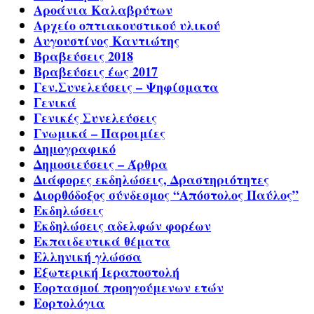
Αροάνια Καλαβρύτων
Αρχείο οπτιακουστικού υλικού
Αυγουστίνος Καντιώτης
Βραβεύσεις 2018
Βραβεύσεις έως 2017
Γεν.Συνελεύσεις – Ψηφίσματα
Γενικά
Γενικές Συνελεύσεις
Γνωμικά – Παροιμίες
Δημογραφικό
Δημοσιεύσεις – Άρθρα
Διάφορες εκδηλώσεις, Δραστηριότητες
Διορθόδοξος σύνδεσμος “Απόστολος Παύλος”
Εκδηλώσεις
Εκδηλώσεις αδελφών φορέων
Εκπαιδευτικά θέματα
Ελληνική γλώσσα
Εξωτερική Ιεραποστολή
Εορτασμοί προηγούμενων ετών
Εορτολόγια