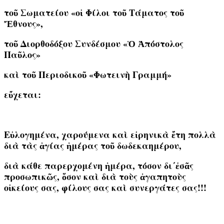
τοῦ Σωματείου «οἱ Φίλοι τοῦ Τάματος τοῦ
Ἔθνους»,
τοῦ Διορθοδόξου Συνδέσμου «Ὁ Ἀπόστολος
Παῦλος»
καὶ τοῦ Περιοδικοῦ «Φωτεινὴ Γραμμή»
εὔχεται
:
Εὐλογημένα, χαρούμενα καὶ εἰρηνικὰ ἔτη πολλὰ
διὰ τὰς ἁγίας ἡμέρας τοῦ δωδεκαημέρου,
διὰ κάθε παρερχομένη ἡμέρα, τόσον δι΄ἐσᾶς
προσωπικῶς, ὅσον καὶ διὰ τοὺς ἀγαπητοὺς
οἰκείους σας, φίλους σας καὶ συνεργάτες σας!!!