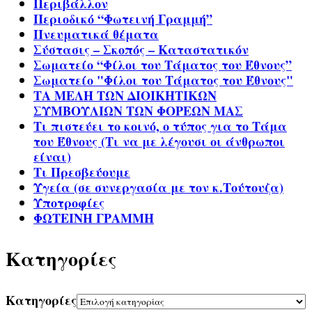
Περιβάλλον
Περιοδικό “Φωτεινή Γραμμή”
Πνευματικά θέματα
Σύστασις – Σκοπός – Καταστατικόν
Σωματείο “Φίλοι του Τάματος του Έθνους”
Σωματείο "Φίλοι του Τάματος του Έθνους"
ΤΑ ΜΕΛΗ ΤΩΝ ΔΙΟΙΚΗΤΙΚΩΝ
ΣΥΜΒΟΥΛΙΩΝ ΤΩΝ ΦΟΡΕΩΝ ΜΑΣ
Τι πιστεύει το κοινό, ο τύπος για το Τάμα
του Έθνους (Τι να με λέγουσι οι άνθρωποι
είναι)
Τι Πρεσβεύουμε
Υγεία (σε συνεργασία με τον κ.Τούτουζα)
Υποτροφίες
ΦΩΤΕΙΝΗ ΓΡΑΜΜΗ
Kατηγορίες
Kατηγορίες