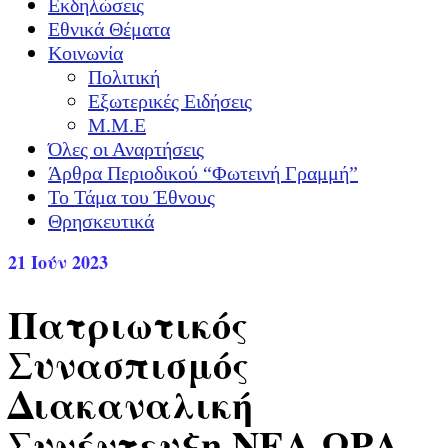
Εκδηλώσεις
Εθνικά Θέματα
Κοινωνία
Πολιτική
Εξωτερικές Ειδήσεις
Μ.Μ.Ε
Όλες οι Αναρτήσεις
Άρθρα Περιοδικού “Φωτεινή Γραμμή”
Το Τάμα του Έθνους
Θρησκευτικά
21
Ιούν 2023
Πατριωτικός
Συνασπισμός
Διακαναλική
Συνέντευξη ΝΕΑ ΩΡΑ