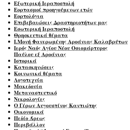
Εξωτερική Ιεραποστολή
Εορτασμοί προηγούμενων ετών
Εορτολόγια
Επιβεβαιώσεις Δραστηριοτήτων μας
Εσωτερική Ιεραποστολή
Θρησκευτικά θέματα
Ι.Μονή Φανερωμένης Αροάνιας Καλαβρύτων
Ιερός Ναός Αγίου Νέου Οσιομάρτυρος
Παύλου εξ Αροάνιας
Ιστορικά
Κατασκηνώσεις
Κοινωνικά θέματα
Λογοτεχνία
Μακεδονία
Μεταναστευτικό
Νεκρολογίες
Ο Γέρων Αυγουστίνος Καντιώτης
Οικονομικά
Πεδίο Άρεως
Περιβάλλον