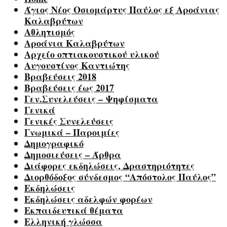
Άγιος Νέος Οσιομάρτυς Παύλος εξ Αροάνιας
Καλαβρύτων
Αθλητισμός
Αροάνια Καλαβρύτων
Αρχείο οπτιακουστικού υλικού
Αυγουστίνος Καντιώτης
Βραβεύσεις 2018
Βραβεύσεις έως 2017
Γεν.Συνελεύσεις – Ψηφίσματα
Γενικά
Γενικές Συνελεύσεις
Γνωμικά – Παροιμίες
Δημογραφικό
Δημοσιεύσεις – Άρθρα
Διάφορες εκδηλώσεις, Δραστηριότητες
Διορθόδοξος σύνδεσμος “Απόστολος Παύλος”
Εκδηλώσεις
Εκδηλώσεις αδελφών φορέων
Εκπαιδευτικά θέματα
Ελληνική γλώσσα