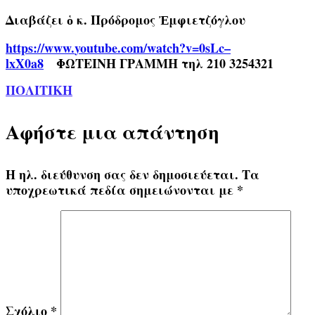
Διαβάζει ὁ κ. Πρόδρομος Ἐμφιετζόγλου
https
://
www
.
youtube
.
com
/
watch
?
v
=0
sLc
–
lxX
0
a
8
ΦΩΤΕΙΝΗ ΓΡΑΜΜΗ τηλ 210 3254321
ΠΟΛΙΤΙΚΗ
Αφήστε μια απάντηση
Η ηλ. διεύθυνση σας δεν δημοσιεύεται.
Τα
υποχρεωτικά πεδία σημειώνονται με
*
Σχόλιο
*