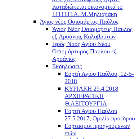
Καταδιώκεται οικονομικά το
Ι.Π.Η.Π.Α. Μ.Μηλιαράκη
Άγιος νέος Οσιομάρτυς Παύλος
Άγιος Νέος Οσιομάρτυς Παύλος
εξ Αροάνιας Καλαβρύτων
Ιερός Ναός Αγίου Νέου
Οσιομάρτυρος Παύλου εξ
Αροάνιας
Εκδηλώσεις
Εορτή Αγίου Παύλου, 12-5-
2018
ΚΥΡΙΑΚΗ 29.4.2018
ΑΡΧΙΕΡΑΤΙΚΗ
Θ.ΛΕΙΤΟΥΡΓΙΑ
Εορτή Αγίου Παύλου
27.5.2017, Ομιλία προέδρου
Εορτασμοί προηγούμενων
ετών