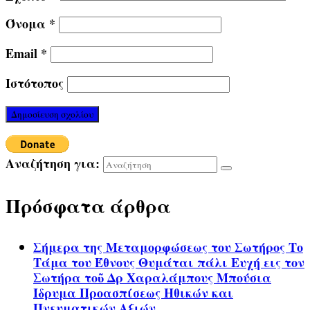
Όνομα
*
Email
*
Ιστότοπος
Αναζήτηση για:
Πρόσφατα άρθρα
Σήμερα της Μεταμορφώσεως του Σωτήρος Το
Τάμα του Έθνους Θυμάται πάλι Ευχή εις τον
Σωτήρα τοῦ Δρ Χαραλάμπους Μπούσια
Ίδρυμα Προασπίσεως Ηθικών και
Πνευματικών Αξιών