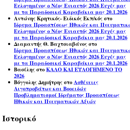
Ευλογημένος ο Νέος Ενιαυτός 2026 Ευχές μας
με τα Παραδοσικά Καραβάκια μας 20.1.2026
Αντώνης Κρητικός- Ειδικός Εκπ/κός
στο
Ίδρυμα Προασπίσεως Ηθικών και Πνευματικ
Ευλογημένος ο Νέος Ενιαυτός 2026 Ευχές μας
με τα Παραδοσικά Καραβάκια μας 20.1.2026
Διαμαντής Θ. Βαχτσιαβάνος
στο
Ίδρυμα Προασπίσεως Ηθικών και Πνευματικ
Ευλογημένος ο Νέος Ενιαυτός 2026 Ευχές μας
με τα Παραδοσικά Καραβάκια μας 20.1.2026
Βασίλης
στο
ΚΑΛΟ ΚΑΙ ΕΥΛΟΓΗΜΕΝΟ ΤΟ
2026
Βόγγολης Δημήτρης
στο
Ασθένειες
Αιγοπροβάτων και Βοοειδών
Προβληματισμοί Ιδρύματος Προασπίσεως
Ηθικών και Πνευματικών Αξιών
Ιστορικό