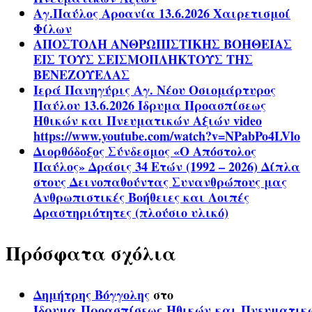
Αγ.Παύλος Αροανία 13.6.2026 Χαιρετισμοί
Φίλων
ΑΠΟΣΤΟΛΗ ΑΝΘΡΩΠΙΣΤΙΚΗΣ ΒΟΗΘΕΙΑΣ
ΕΙΣ ΤΟΥΣ ΣΕΙΣΜΟΠΛΗΚΤΟΥΣ ΤΗΣ
ΒΕΝΕΖΟΥΕΛΑΣ
Ιερά Πανηγύρις Αγ. Νέου Οσιομάρτυρος
Παύλου 13.6.2026 Ίδρυμα Προασπίσεως
Ηθικών και Πνευματικών Αξιών video
https://www.youtube.com/watch?v=NPabPo4LVlo
Διορθόδοξος Σύνδεσμος «Ο Απόστολος
Παύλος» Δράσις 34 Ετών (1992 – 2026) Δίπλα
στους Δεινοπαθούντας Συνανθρώπους μας
Ανθρωπιστικές Βοήθειες και Λοιπές
Δραστηριότητες (πλούσιο υλικό)
Πρόσφατα σχόλια
Δημήτρης Βόγγολης
στο
Ίδρυμα Προασπίσεως Ηθικών και Πνευματικ