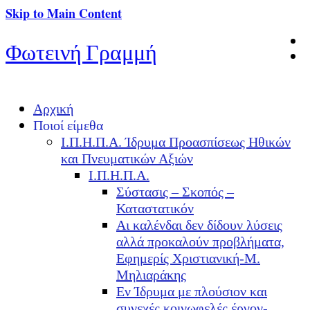
Skip to Main Content
Φωτεινή Γραμμή
Αρχική
Ποιοί είμεθα
Ι.Π.Η.Π.Α. Ίδρυμα Προασπίσεως Ηθικών
και Πνευματικών Αξιών
Ι.Π.Η.Π.Α.
Σύστασις – Σκοπός –
Καταστατικόν
Αι καλένδαι δεν δίδουν λύσεις
αλλά προκαλούν προβλήματα,
Εφημερίς Χριστιανική-Μ.
Μηλιαράκης
Εν Ίδρυμα με πλούσιον και
συνεχές κοινωφελές έργον-