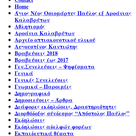
Home
Άγιος Νέος Οσιομάρτυς Παύλος εξ Αροάνιας
Καλαβρύτων
Αθλητισμός
Αροάνια Καλαβρύτων
Αρχείο οπτιακουστικού υλικού
Αυγουστίνος Καντιώτης
Βραβεύσεις 2018
Βραβεύσεις έως 2017
Γεν.Συνελεύσεις – Ψηφίσματα
Γενικά
Γενικές Συνελεύσεις
Γνωμικά – Παροιμίες
Δημογραφικό
Δημοσιεύσεις – Άρθρα
Διάφορες εκδηλώσεις, Δραστηριότητες
Διορθόδοξος σύνδεσμος “Απόστολος Παύλος”
Εκδηλώσεις
Εκδηλώσεις αδελφών φορέων
Εκπαιδευτικά θέματα