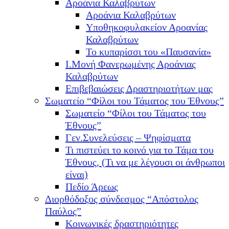
Αροάνια Καλαβρύτων
Αροάνια Καλαβρύτων
Υποθηκοφυλακείον Αροανίας
Καλαβρύτων
Το κυπαρίσσι του «Παυσανία»
Ι.Μονή Φανερωμένης Αροάνιας
Καλαβρύτων
Επιβεβαιώσεις Δραστηριοτήτων μας
Σωματείο “Φίλοι του Τάματος του Έθνους”
Σωματείο “Φίλοι του Τάματος του
Έθνους”
Γεν.Συνελεύσεις – Ψηφίσματα
Τι πιστεύει το κοινό για το Τάμα του
Έθνους, (Τι να με λέγουσι οι άνθρωποι
είναι)
Πεδίο Άρεως
Διορθόδοξος σύνδεσμος “Απόστολος
Παύλος”
Κοινωνικές δραστηριότητες