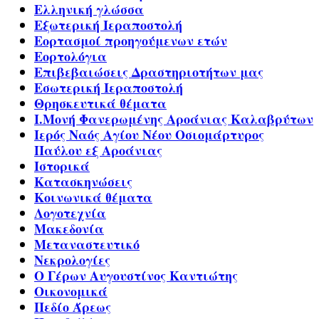
Ελληνική γλώσσα
Εξωτερική Ιεραποστολή
Εορτασμοί προηγούμενων ετών
Εορτολόγια
Επιβεβαιώσεις Δραστηριοτήτων μας
Εσωτερική Ιεραποστολή
Θρησκευτικά θέματα
Ι.Μονή Φανερωμένης Αροάνιας Καλαβρύτων
Ιερός Ναός Αγίου Νέου Οσιομάρτυρος
Παύλου εξ Αροάνιας
Ιστορικά
Κατασκηνώσεις
Κοινωνικά θέματα
Λογοτεχνία
Μακεδονία
Μεταναστευτικό
Νεκρολογίες
Ο Γέρων Αυγουστίνος Καντιώτης
Οικονομικά
Πεδίο Άρεως