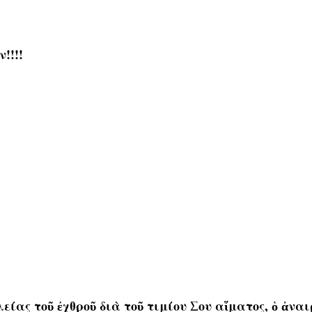
!!!!
υλείας τοῦ ἐχθροῦ διὰ τοῦ τιμίου Σου αἵματος, ὁ ἀ