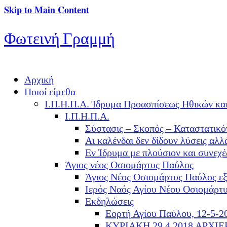
Skip to Main Content
Φωτεινή Γραμμή
Αρχική
Ποιοί είμεθα
Ι.Π.Η.Π.Α. Ίδρυμα Προασπίσεως Ηθικών κα
Ι.Π.Η.Π.Α.
Σύστασις – Σκοπός – Καταστατικό
Αι καλένδαι δεν δίδουν λύσεις α
Εν Ίδρυμα με πλούσιον και συνεχ
Άγιος νέος Οσιομάρτυς Παύλος
Άγιος Νέος Οσιομάρτυς Παύλος ε
Ιερός Ναός Αγίου Νέου Οσιομάρτ
Εκδηλώσεις
Εορτή Αγίου Παύλου, 12-5-2
ΚΥΡΙΑΚΗ 29.4.2018 ΑΡΧΙ