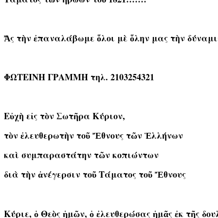
Ἄς τὴν ἐπαναλάβωμε ὅλοι μὲ ὅλην μας τὴν δύναμιν
ΦΩΤΕΙΝΗ ΓΡΑΜΜΗ τηλ. 2103254321
Εὐχὴ εἰς τὸν Σωτῆρα Κύριον,
τὸν ἐλευθερωτὴν τοῦ Ἔθνους τῶν Ἑλλήνων
καὶ συμπαραστάτην τῶν κοπιώντων
διὰ τὴν ἀνέγερσιν τοῦ Τάματος τοῦ Ἔθνους
Κ
ύριε, ὁ Θεὸς ἡμῶν, ὁ ἐλευθερώσας ἡμᾶς ἐκ τῆς δο