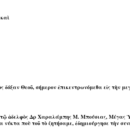
 καὶ
ὸς δόξαν Θεοῦ, σήμερον ἐπικεντρωνόμεθα εἰς τὴν μ
στῷ ἀδελφὸς
Δρ Χαραλάμπης Μ. Μπούσιας, Μέγας Ὑ
ία νύκτα ποὺ τοῦ τὸ ζητήσαμε,
ἐδημιούργησε τὴν συ