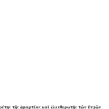
ναιρέτης τῆς ἁμαρτίας καὶ ἐλευθερωτὴς τῶν ψυχῶν