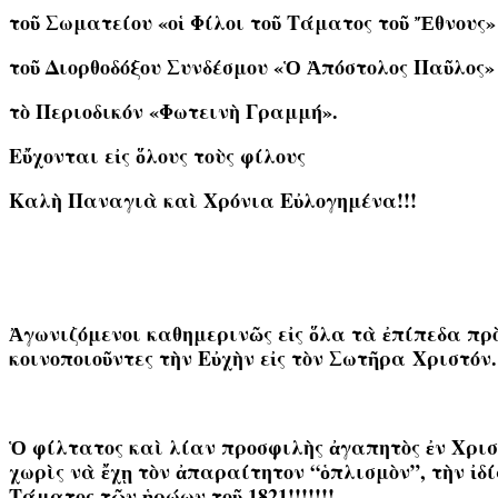
τοῦ Σωματείου «οἱ Φίλοι τοῦ Τάματος τοῦ Ἔθνους»
τοῦ Διορθοδόξου Συνδέσμου «Ὁ Ἀπόστολος Παῦλος»
τὸ Περιοδικόν «Φωτεινὴ Γραμμή».
Εὔχονται εἰς ὅλους τοὺς φίλους
Καλὴ Παναγιὰ καὶ Χρόνια Εὐλογημένα!!!
Ἀγωνιζόμενοι καθημερινῶς εἰς ὅλα τὰ ἐπίπεδα πρ
κοινοποιοῦντες τὴν Εὐχὴν
εἰς τὸν Σωτῆρα
Χριστόν.
Ὁ φίλτατος καὶ λίαν προσφιλὴς ἀγαπητὸς ἐν Χρι
χωρὶς νὰ ἔχῃ τὸν ἀπαραίτητον “ὁπλισμὸν”, τὴν ἰδ
Τάματος τῶν ἡρώων τοῦ 182
1!!!!!!!