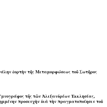
εγάλην ἑορτὴν τῆς Μεταμορφώσεως τοῦ Σωτῆρος
μνογράφος τῆς τῶν Ἀλεξανδρέων Ἐκκλησίας,
νημμένην προσευχὴν διὰ τὴν πραγματοποίησιν τοῦ