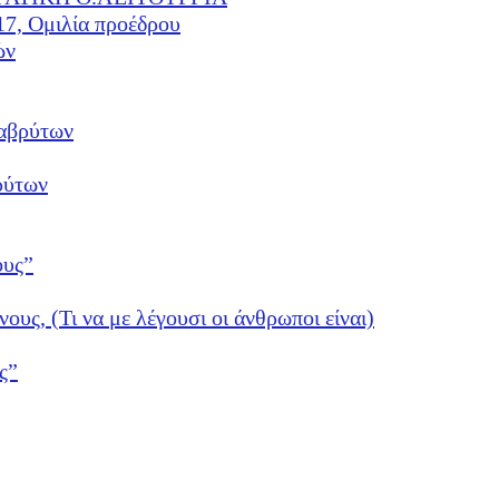
17, Ομιλία προέδρου
ών
αβρύτων
ρύτων
ους”
νους, (Τι να με λέγουσι οι άνθρωποι είναι)
ς”