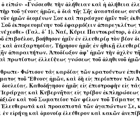
 ὁ εἰπών· «Γνώσεσθε τὴν ἀλήθειαν καὶ ἡ ἀλήθεια ἐλε
ρ τοῦ γένους ἡμῶν, ὁ διὰ τῆς Σῆς ἀναστάσεως συνθ
 νῦν ἡμῶν δεομένων Σου καὶ παράσχου ἡμῖν τοῖς ἐκθ
 Σοῦ ἐκπορευομένην τοῦ ἐφαρμόζειν ἀπαρεγκλίτως τ
νέχεσθε» (Γαλ. δ΄ 1). Ναί, Κύριε Παντοκράτορ, ὁ ἐ
 ἐπιβούλου, βοήθησον ἡμῖν ἐν ἐλευθερίᾳ τὸν βίον δ
 καὶ ἀνεξαρτησίας. Τήρησον ἡμᾶς ἐν ἠθικῇ ἐλευθερ
 ζῆν ἀπαραιτήτων. Ἀποδίωξον ἀφ’ ἡμῶν τὴν ἀχλὺν τῆ
ὶ πρωτίστως ἐλλείψεως γνώσεως τοῦ ἀληθινοῦ ἡμῶν
θρωπε· Φώτισον τὰς καρδίας τῶν κρατούντων ἐπιθυ
ατος τοῦ Ἔθνους ἡμῶν, καὶ δὴ εἰς περίοπτον τῶν Ἀ
ουλείας. Καθοδήγησον ἡμᾶς εἰς ἐπιστροφὴν εἰς τὰς 
 Ἱεράρχας καὶ Κυβερνῆτας εἰς τρίβον ἐκπληρώσεως 
ξιῶν καὶ τοῦ Σωματείου τῶν φίλων τοῦ Τάματος το
, Ἐλευθερωτὰ καὶ προασπιστὰ τῶν ἀγαπώντων Σε, κ
 ἐν εἰρήνῃ καὶ ὁμονοίᾳ ἐλεύθερον καὶ κακῶν ἀνεπί