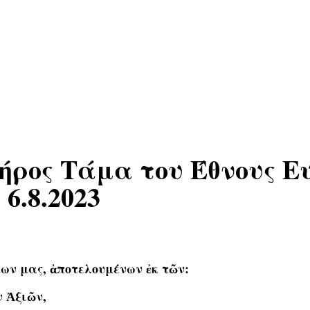
ρος Τάμα του Έθνους Ευ
.8.2023
ν μας, ἀποτελουμένων ἐκ τῶν:
 Ἀξιῶν,