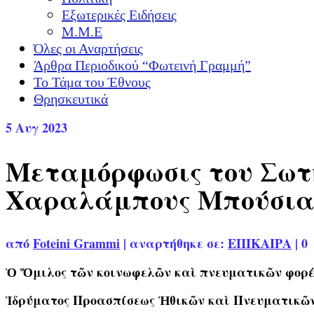
Εξωτερικές Ειδήσεις
Μ.Μ.Ε
Όλες οι Αναρτήσεις
Άρθρα Περιοδικού “Φωτεινή Γραμμή”
Το Τάμα του Έθνους
Θρησκευτικά
5
Αυγ 2023
Μεταμόρφωσις του Σωτή
Χαραλάμπους Μπούσια 6
από
Foteini Grammi
|
αναρτήθηκε σε:
ΕΠΙΚΑΙΡΑ
|
0
Ὁ Ὅμιλος τῶν κοινωφελῶν καὶ πνευματικῶν φορέω
Ἱδρύματος Προασπίσεως Ἠθικῶν καὶ Πνευματικῶν