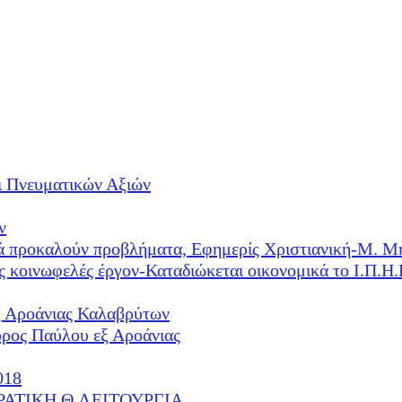
ι Πνευματικών Αξιών
ν
λλά προκαλούν προβλήματα, Εφημερίς Χριστιανική-Μ. Μ
ές κοινωφελές έργον-Καταδιώκεται οικονομικά το Ι.Π.
ξ Αροάνιας Καλαβρύτων
υρος Παύλου εξ Αροάνιας
018
ΕΡΑΤΙΚΗ Θ.ΛΕΙΤΟΥΡΓΙΑ