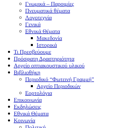
Γνωμικά – Παροιμίες
Πνευματικά θέματα
Λογοτεχνία
Γενικά
Εθνικά Θέματα
Μακεδονία
Ιστορικά
Τι Πρεσβεύουμε
Πρόσφατη Δραστηριότητα
Αρχείο οπτιακουστικού υλικού
Βιβλιοθήκη
Περιοδικό “Φωτεινή Γραμμή”
Αρχείο Περιοδικών
Εορτολόγια
Επικοινωνία
Εκδηλώσεις
Εθνικά Θέματα
Κοινωνία
Πολιτική