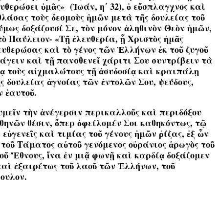
υθερώσει ὑμᾶς» (Ἰωάν, η΄ 32), ὁ εὔσπλαγχνος καὶ
λάσας τοὺς δεσμοὺς ἡμῶν μετὰ τῆς δουλείας τοῦ
ύμως δοξάζουσί Σε, τὸν μόνον ἀληθινὸν Θεὸν ἡμῶν,
ὸ Παύλειον· «Τῇ ἐλευθερία, ᾗ Χριστὸς ἡμᾶς
λευθερώσας καὶ τὸ γένος τῶν Ἑλλήνων ἐκ τοῦ ζυγοῦ
ιάγειν καὶ τῇ πανσθενεῖ χάριτι Σου συντρίβειν τὰ
ίᾳ τοὺς αἰχμαλώτους τῇ ἀσυδοσίᾳ καὶ κραιπάλῃ
ς δουλείας ἀγνοίας τῶν ἐντολῶν Σου, ψεύδους,
 ἑαυτοῦ.
μεῖν τὴν ἀνέγερσιν περικαλλοῦς καὶ περιδόξου
θηνῶν θέσιν, ὅπερ ὀφείλομέν Σοι καθηκόντως, τῷ
εὐγενεῖς καὶ τιμίας τοῦ γένους ἡμῶν ῥίζας, ἐξ ὧν
τοῦ Τάματος αὐτοῦ γενόμενος οὐράνιος ἀρωγὸς τοῦ
ῦ Ἔθνους, ἵνα ἐν μιᾷ φωνῇ καὶ καρδίᾳ δοξάζομεν
αὶ ἐξαιρέτως τοῦ λαοῦ τῶν Ἑλλήνων, τοῦ
βουλον.