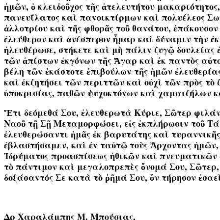
ἡμῶν, ὁ κλειδοῦχος τῆς ἀτελευτήτου μακαριότητος,
πανευΐλατος καὶ πανοικτίρμων καὶ πολυέλεος Σωτὴ
ἀλλοτρίου καὶ τῆς φθορᾶς τοῦ θανάτου, ἐπάκουσον
ἐλεύθερον καὶ ἀνέσπερον ἦμαρ καὶ δύναμιν τὴν ἐκ
ἠλευθέρωσε, στήκετε καὶ μὴ πάλιν ζυγῷ δουλείας ἐ
τῶν ἀπίστων ἐκγόνων τῆς Ἄγαρ καὶ ἐκ παντὸς αὐτοῦ
βέλη τῶν ἑκάστοτε ἐπιβούλων τῆς ἡμῶν ἐλευθερίας
καὶ ἐκζητήσει τῶν περιττῶν καὶ οὐχὶ τῶν πρὸς τὸ
ὑποκρισίας, παθῶν ψυχοκτόνων καὶ χαμαιζήλων κα
Ἔτι δεόμεθά Σου, ἐλευθερωτὰ Κύριε, Σῶτερ φιλάν
Ναοῦ τῇ Σῇ Μεταμορφώσει, εἰς ἐκπλήρωσιν τοῦ Τάμ
ἐλευθερώσαντι ἡμᾶς ἐκ βαρυτάτης καὶ τυραννικῆς δ
ἐβλαστήσαμεν, καὶ ἐν ταὐτῷ τοὺς Ἄρχοντας ἡμῶν,
Ἱδρύματος προασπίσεως ἠθικῶν καὶ πνευματικῶν ἀ
τὸ πάντιμον καὶ μεγαλοπρεπὲς ὄνομά Σου, Σῶτερ
δοξάσαντός Σε κατὰ τὸ ῥῆμά Σου, ὃν τήρησον ἐσαεὶ
Δρ Χαραλάμπης Μ. Μπούσιας,