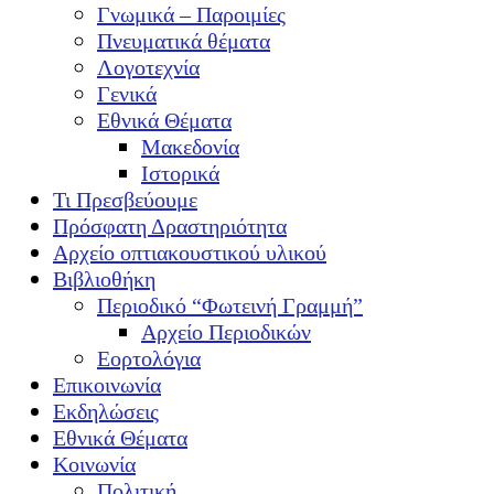
Γνωμικά – Παροιμίες
Πνευματικά θέματα
Λογοτεχνία
Γενικά
Εθνικά Θέματα
Μακεδονία
Ιστορικά
Τι Πρεσβεύουμε
Πρόσφατη Δραστηριότητα
Αρχείο οπτιακουστικού υλικού
Βιβλιοθήκη
Περιοδικό “Φωτεινή Γραμμή”
Αρχείο Περιοδικών
Εορτολόγια
Επικοινωνία
Εκδηλώσεις
Εθνικά Θέματα
Κοινωνία
Πολιτική