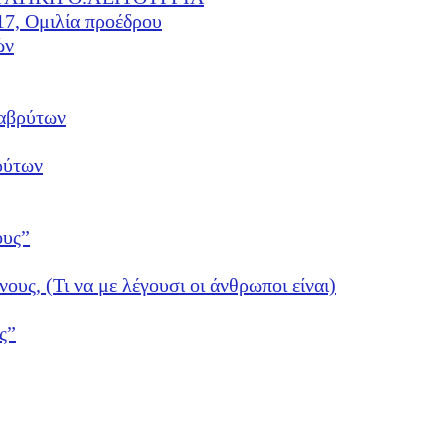
17, Ομιλία προέδρου
ών
αβρύτων
ρύτων
ους”
νους, (Τι να με λέγουσι οι άνθρωποι είναι)
ς”