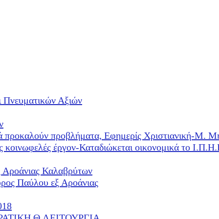
ι Πνευματικών Αξιών
ν
λλά προκαλούν προβλήματα, Εφημερίς Χριστιανική-Μ. Μ
ές κοινωφελές έργον-Καταδιώκεται οικονομικά το Ι.Π.
ξ Αροάνιας Καλαβρύτων
υρος Παύλου εξ Αροάνιας
018
ΕΡΑΤΙΚΗ Θ.ΛΕΙΤΟΥΡΓΙΑ