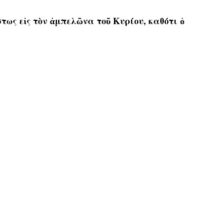
τως εἰς τὸν ἀμπελῶνα τοῦ Κυρίου, καθότι ὁ