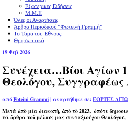
Εξωτερικές Ειδήσεις
Μ.Μ.Ε
Όλες οι Αναρτήσεις
Άρθρα Περιοδικού “Φωτεινή Γραμμή”
Το Τάμα του Έθνους
Θρησκευτικά
19
Φεβ 2026
Συνέχεια…Βίοι Αγίων 12
Θεολόγου, Συγγραφέως
από
Foteini Grammi
|
αναρτήθηκε σε:
ΕΟΡΤΕΣ ΑΓΙ
Μετὰ ἀπὸ μία διακοπὴ, ἀπὸ τὸ 2023, ὁπότε δημ
τὰ ἄρθρα τοῦ μέλους μας
συνταξιούχου Θεολόγου,