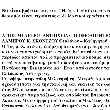
Νὰ εἶναι βοήθειά μας καὶ ὁ Θεὸς νὰ τὸν ἔχει πάν
θερισμὸς εἶναι τεράστιος οἱ δὲ ἰδανικοὶ ἐργάται 
ΑΓΙΟΣ ΜΕΛΕΤΙΟΣ ΑΝΤΙΟΧΕΙΑΣ: Ο ΟΜΟΛΟΓΗΤΗ
ΛΑΜΠΡΟΥ Κ. ΣΚΟΝΤΖΟΥ Θεολόγου – Καθηγητού
Ο 4 ος μ. Χ. αιώνας υπήρξε η πιο κρίσιμη εποχή γι
και για την παγκόσμια ιστορία. Κι’ αυτό διότι οι
περίοδος από τον παλιό προχριστιανικό κόσμο, στο
αυτή την μετάβαση, η οποία δεν ήταν πάντα ήρεμ
Πατέρες της Εκκλησίας μας. Ένας από αυτούς ήταν
Επίσκοπος Αντιοχείας.
Γεννήθηκε στην πόλη Μελιτηνή της Μικράς Αρμενί
σχεδόν τίποτε για την παιδική και νεανική του ζ
έτος 357, ο οποίος εμφανίζεται ως αντίπαλος των
αρειανικής παρατάξεως, και οπαδός του Επισκόπ
Ακακίου. Με εισήγηση του Ακακίου, ο Μελέτιος εξε
Επίσκοπος Σεβαστείας. Απ’ ότι φαίνεται, δεν έμελ