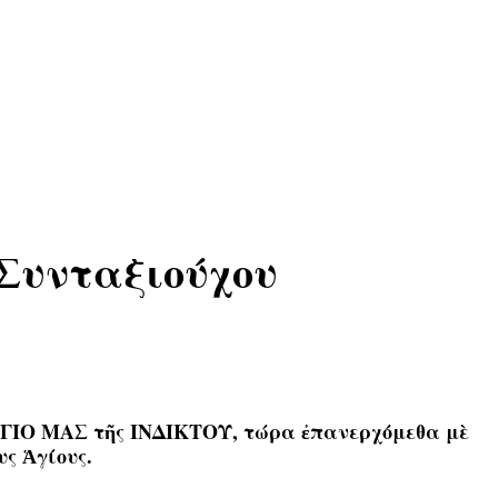
 Συνταξιούχου
ΟΓΙΟ ΜΑΣ τῆς ΙΝΔΙΚΤΟΥ, τώρα ἐπανερχόμεθα μὲ
ς Ἁγίους.