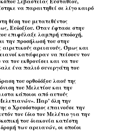
σκόπου Σεβαστείας Ευσταθίου,
άστηκε να παραιτηθεί σε λίγο καιρό
στη θέση του μετατεθέντος
ως, Ευδοξίου. Όταν έφτασε στην
 του επιφύλαξε λαμπρή υποδοχή,
αι την προσήλωσή του στην
ς αιρετικούς αρειανούς. Όμως και
ρειανοί κατάφεραν να πείσουν τον
να τον εκθρονίσει και να τον
έβαλε ένα παλιό συνεργάτη του
δραση του ορθοδόξου λαού της
ρόνιση του Μελετίου και την
λιστα κάποιοι από αυτούς
Μελετιανών». Παρ’ όλη την
νης ο Χρυσόστομος επαινούσε την
τόν τον ίδιο τον Μελέτιο για την
σκοπική του διακονία κατέστη
δρομή των αρειανών, οι οποίοι