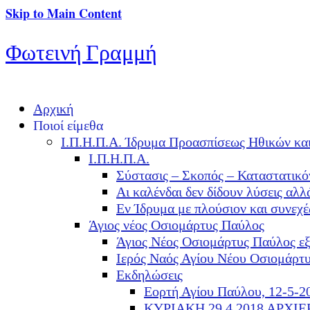
Skip to Main Content
Φωτεινή Γραμμή
Αρχική
Ποιοί είμεθα
Ι.Π.Η.Π.Α. Ίδρυμα Προασπίσεως Ηθικών κα
Ι.Π.Η.Π.Α.
Σύστασις – Σκοπός – Καταστατικό
Αι καλένδαι δεν δίδουν λύσεις α
Εν Ίδρυμα με πλούσιον και συνεχ
Άγιος νέος Οσιομάρτυς Παύλος
Άγιος Νέος Οσιομάρτυς Παύλος ε
Ιερός Ναός Αγίου Νέου Οσιομάρτ
Εκδηλώσεις
Εορτή Αγίου Παύλου, 12-5-2
ΚΥΡΙΑΚΗ 29.4.2018 ΑΡΧΙ