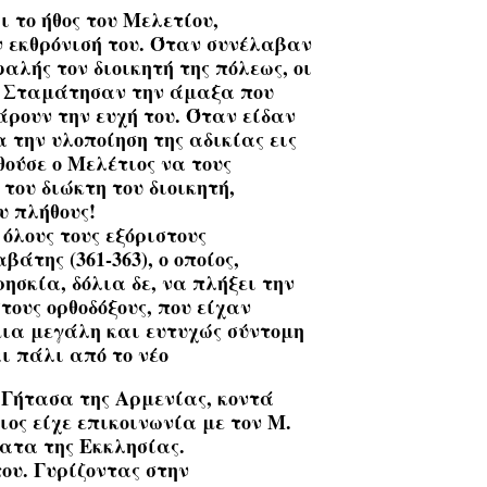
 το ήθος του Μελετίου,
ν εκθρόνισή του. Όταν συνέλαβαν
αλής τον διοικητή της πόλεως, οι
η. Σταμάτησαν την άμαξα που
άρουν την ευχή του. Όταν είδαν
α την υλοποίηση της αδικίας εις
ούσε ο Μελέτιος να τους
του διώκτη του διοικητή,
υ πλήθους!
όλους τους εξόριστους
άτης (361-363), ο οποίος,
ησκία, δόλια δε, να πλήξει την
ους ορθοδόξους, που είχαν
μια μεγάλη και ευτυχώς σύντομη
αι πάλι από το νέο
 Γήτασα της Αρμενίας, κοντά
ος είχε επικοινωνία με τον Μ.
ατα της Εκκλησίας.
ου. Γυρίζοντας στην