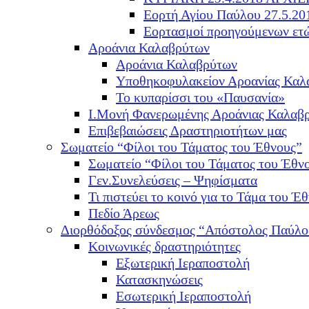
Εορτή Αγίου Παύλου 27.5.20
Εορτασμοί προηγούμενων ετ
Αροάνια Καλαβρύτων
Αροάνια Καλαβρύτων
Υποθηκοφυλακείον Αροανίας Καλ
Το κυπαρίσσι του «Παυσανία»
Ι.Μονή Φανερωμένης Αροάνιας Καλαβ
Επιβεβαιώσεις Δραστηριοτήτων μας
Σωματείο “Φίλοι του Τάματος του Έθνους”
Σωματείο “Φίλοι του Τάματος του Έθν
Γεν.Συνελεύσεις – Ψηφίσματα
Τι πιστεύει το κοινό για το Τάμα του Έθ
Πεδίο Άρεως
Διορθόδοξος σύνδεσμος “Απόστολος Παύλο
Κοινωνικές δραστηριότητες
Εξωτερική Ιεραποστολή
Κατασκηνώσεις
Εσωτερική Ιεραποστολή