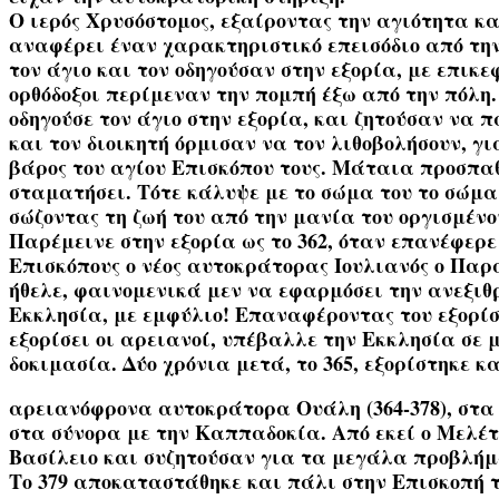
Ο ιερός Χρυσόστομος, εξαίροντας την αγιότητα και
αναφέρει έναν χαρακτηριστικό επεισόδιο από τη
τον άγιο και τον οδηγούσαν στην εξορία, με επικεφ
ορθόδοξοι περίμεναν την πομπή έξω από την πόλ
οδηγούσε τον άγιο στην εξορία, και ζητούσαν να π
και τον διοικητή όρμισαν να τον λιθοβολήσουν, γι
βάρος του αγίου Επισκόπου τους. Μάταια προσπαθ
σταματήσει. Τότε κάλυψε με το σώμα του το σώμα 
σώζοντας τη ζωή του από την μανία του οργισμένο
Παρέμεινε στην εξορία ως το 362, όταν επανέφερε 
Επισκόπους ο νέος αυτοκράτορας Ιουλιανός ο Παραβ
ήθελε, φαινομενικά μεν να εφαρμόσει την ανεξιθρ
Εκκλησία, με εμφύλιο! Επαναφέροντας του εξορίστ
εξορίσει οι αρειανοί, υπέβαλλε την Εκκλησία σε 
δοκιμασία. Δύο χρόνια μετά, το 365, εξορίστηκε κ
αρειανόφρονα αυτοκράτορα Ουάλη (364-378), στα
στα σύνορα με την Καππαδοκία. Από εκεί ο Μελέτι
Βασίλειο και συζητούσαν για τα μεγάλα προβλήμ
Το 379 αποκαταστάθηκε και πάλι στην Επισκοπή τ