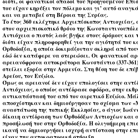
διότι, οι φανατικοί οπαδοί του προηγουμένου Επι
του είχαν κηρύξει τον πόλεμο και γι’ αυτό αναγκ
και να μεταβεί στη Βέροια της Συρίας.
Το έτος 360 εκλέχτηκε Αρχιεπίσκοπος Αντιοχείας, 
στον αρχιεπισκοπικό θρόνο της Κωνσταντινουπόλε
Αντιόχεια ο πιστός λαός βγήκε στους δρόμους και
διότι είχαν πληροφορηθεί για την αγιότητά του κ
Ορθοδοξία, η οποία δοκιμάζονταν σκληρά από του
εδώ δεν κατάφερε να στερεώσει. Οι φανατικοί α
αρειανόφρονα αυτοκράτορα Κωνστάντιο (337-361) 
στείλει εξορία στην Αρμενία. Στη θέση του δε επ
Αρείου, τον Ευζώιο.
Όμως οι αρειανοί δεν είχαν υπολογίσει στην αντί
Αντιόχειας, ο οποίος αντέδρασε σφόδρα, στην εκθ
αντικατάστασή του από τον αιρετικό Ευζώιο. Μά
αποσχίστηκαν και δημιούργησαν το σχίσμα των «
αναστάτωση της τοπικής Εκκλησίας, ο άγιος Ιωάν
δίκαιη αντίδραση των Ορθοδόξων Αντιοχέων και αυ
προσήλωσή του στην Ορθοδοξία. Η ολιγοήμερη επι
ικανή να δημιουργήσει ισχυρή αντίσταση στην επι
είχαν την αυτοκρατορική στήριξη.