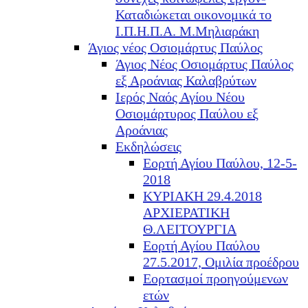
Καταδιώκεται οικονομικά το
Ι.Π.Η.Π.Α. Μ.Μηλιαράκη
Άγιος νέος Οσιομάρτυς Παύλος
Άγιος Νέος Οσιομάρτυς Παύλος
εξ Αροάνιας Καλαβρύτων
Ιερός Ναός Αγίου Νέου
Οσιομάρτυρος Παύλου εξ
Αροάνιας
Εκδηλώσεις
Εορτή Αγίου Παύλου, 12-5-
2018
ΚΥΡΙΑΚΗ 29.4.2018
ΑΡΧΙΕΡΑΤΙΚΗ
Θ.ΛΕΙΤΟΥΡΓΙΑ
Εορτή Αγίου Παύλου
27.5.2017, Ομιλία προέδρου
Εορτασμοί προηγούμενων
ετών