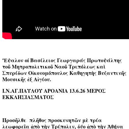
Ἔψαλον οí Βασίλειος Γεωργαράς Πρωτοψάλτης
τοῦ Μητροπολιτικοῦ Ναοῦ Τριπόλεως καὶ
Σπυρίδων Οἰκονομόπουλος Καθηγητὴς Βυζαντινῆς
Μουσικῆς ἐξ Αἰγίου.
Ι.Ν.ΑΓ.ΠΑΥΛΟΥ ΑΡΟΑΝΙΑ 13.6.26 ΜΕΡΟΣ
ΕΚΚΛΗΣΙΑΣΜΑΤΟΣ
Προσῆλθε πλῆθος προσκυνητῶν μὲ τρία
λεωφορεῖα ἀπὸ τὴν Τρίπολιν, δύο ἀπὸ τὴν Ἀθήνα