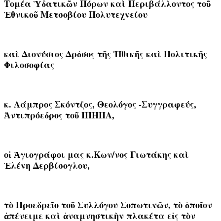
Τομέα Ὑδατικῶν Πόρων καὶ Περιβάλλοντος τοῦ
Ἐθνικοῦ Μετσοβίου Πολυτεχνείου
καὶ Διονύσιος Δρὀσος τῆς Ἠθικῆς καὶ Πολιτικῆς
Φιλοσοφίας
κ. Λάμπρος Σκόντζος, Θεολόγος -Συγγραφεύς,
Ἀντιπρόεδρος τοῦ ΙΠΗΠΑ,
οἱ Ἁγιογράφοι μας κ.Κων/νος Γιωτάκης καὶ
Ἑλένη Δερβίσογλου,
τὸ Προεδρεῖο τοῦ Συλλόγου Σοπωτινῶν, τὸ ὁποῖον
ἀπένειμε καὶ ἀναμνηστικὴν πλακέτα εἰς τὸν