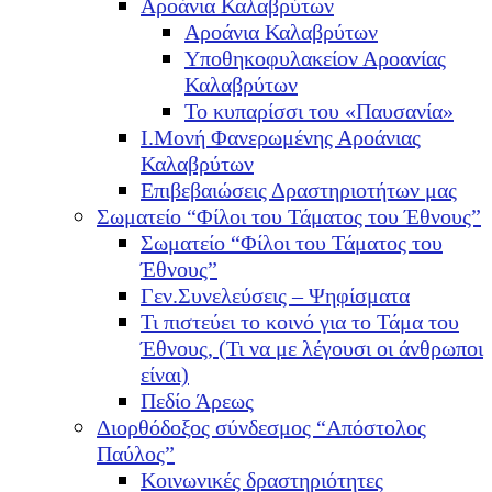
Αροάνια Καλαβρύτων
Αροάνια Καλαβρύτων
Υποθηκοφυλακείον Αροανίας
Καλαβρύτων
Το κυπαρίσσι του «Παυσανία»
Ι.Μονή Φανερωμένης Αροάνιας
Καλαβρύτων
Επιβεβαιώσεις Δραστηριοτήτων μας
Σωματείο “Φίλοι του Τάματος του Έθνους”
Σωματείο “Φίλοι του Τάματος του
Έθνους”
Γεν.Συνελεύσεις – Ψηφίσματα
Τι πιστεύει το κοινό για το Τάμα του
Έθνους, (Τι να με λέγουσι οι άνθρωποι
είναι)
Πεδίο Άρεως
Διορθόδοξος σύνδεσμος “Απόστολος
Παύλος”
Κοινωνικές δραστηριότητες