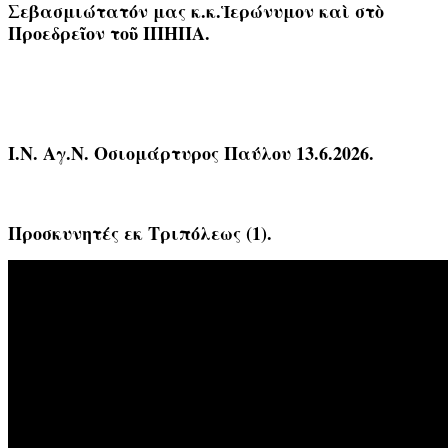
Σεβασμιώτατόν μας κ.κ.Ἱερώνυμον καὶ στὸ
Προεδρεῖον τοῦ ΙΠΗΠΑ.
Ι.Ν. Αγ.Ν. Οσιομάρτυρος Παύλου 13.6.2026.
Προσκυνητές εκ Τριπόλεως (1).