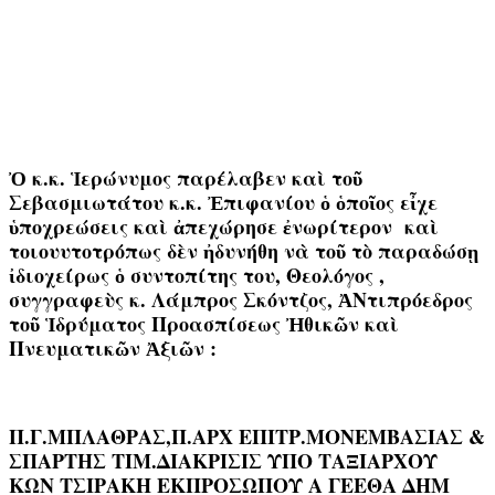
Ὀ κ.κ. Ἱερώνυμος παρέλαβεν καὶ τοῦ
Σεβασμιωτάτου κ.κ. Ἐπιφανίου ὁ ὁποῖος εἶχε
ὑποχρεώσεις καὶ ἀπεχώρησε ἐνωρίτερον καὶ
τοιουυτοτρόπως δὲν ἠδυνήθη νὰ τοῦ τὸ παραδώσῃ
ἰδιοχείρως ὁ συντοπίτης του, Θεολόγος ,
συγγραφεὺς κ. Λάμπρος Σκόντζος, ἈΝτιπρόεδρος
τοῦ Ἱδρύματος Προασπίσεως Ἠθικῶν καὶ
Πνευματικῶν Ἀξιῶν :
Π.Γ.ΜΠΛΑΘΡΑΣ,Π.ΑΡΧ ΕΠΙΤΡ.ΜΟΝΕΜΒΑΣΙΑΣ &
ΣΠΑΡΤΗΣ ΤΙΜ.ΔΙΑΚΡΙΣΙΣ ΥΠΟ ΤΑΞΙΑΡΧΟΥ
ΚΩΝ ΤΣΙΡΑΚΗ ΕΚΠΡΟΣΩΠΟΥ Α ΓΕΕΘΑ ΔΗΜ