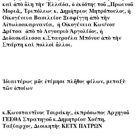
καὶ ἀπὸ ὅλη τὴν ¨Ελλάδα, ὁ ἐκδότης τοῦ ,,Πρωινοῦ
Μοριᾶ,, Τριπόλεως κ. Δημἡτριος Μητρόπουλος, ἡ
Οἰκογένεια Βασιλείου Ξεσφίγγη ἀπὸ τὴν
Αἰτωλοακαρνανία, ἡ Οἰκογένεια Κων/νου
Δρίτσα ἀπὸ τὸ Λυγουριὸ Ἀργολίδος, ἡ
Διδασκάλισσα κ.Σταυρούλα Μπόνου ἀπὸ τὴν
Σπάρτη καὶ πολλοὶ ἄλλοι.
Ἰδιαιτέρως μᾶς ἐτίμησε πλῆθος φίλων, μεταξὺ
τῶν ὁποίων
κ.Κωνσταντῖνος Τσιράκης, ἐκπρόσωπος Ἀρχηγοῦ
ΓΕΕΘΑ Στρατηγοῦ κ.Δημητρίου Χούπη,
Ταξίαρχος, Διοικητὴς ΚΕΤΧ ΠΑΤΡΩΝ