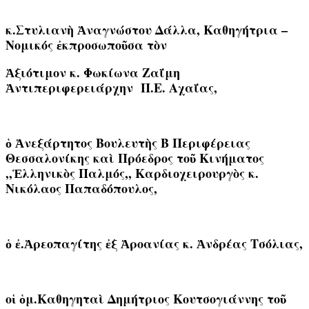
κ.Στυλιανὴ Ἀναγνώστου Δάλλα, Καθηγήτρια –
Νομικός ἐκπροσωποῦσα τὸν
Ἀξιότιμον κ. Φωκίωνα Ζαΐμη
Ἀντιπεριφερειάρχην Π.Ε. Αχαΐας,
ὁ Ἀνεξάρτητος Βουλευτὴς Β Περιφέρειας
Θεσσαλονίκης καὶ Πρόεδρος τοῦ Κινήματος
,,Ἑλληνικὸς Παλμός,, Καρδιοχειρουργὸς κ.
Νικόλαος Παπαδόπουλος,
ὁ ἐ.Ἀρεοπαγίτης ἐξ Ἀροανίας κ. Ἀνδρέας Τσόλιας,
οἱ ὁμ.Καθηγηταὶ Δημήτριος Κουτσογιάννης τοῦ