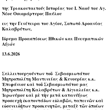
της Τριακονταετούς Ιστορίας του Ι. Ναού του Αγ.
Νέου Οσιομάρτυρος Παύλου
εις την Γενέτειρα του Αγίου, Σοπωτό Αροανίας
Καλαβρύτων,
Ίδρυμα Προασπίσεως Ηθικών και Πνευματικών
Αξιών
13.6.2026
Συλλειτουργούντων τοῦ Σεβασμιωτάτου
Μητροπολίτη Μαντινείας & Κυνουρίας κ.κ.
Ἐπιφάνιου καὶ τοῦ Σεβασμιωτάτου μας
Μητροπολίτη Καλαβρύτων & Αἰγιαλείας κ.κ.
Ἱερωνύμου καὶ μὲ τὴν μετὰ κατανύξεως
προσευχὴ ἑκατοντάδων εὐλαβῶν, ταπεινῶν καὶ
εὐσυνειδήτων προσκυνητῶν, μεταξὺ τῶν ὁποίων