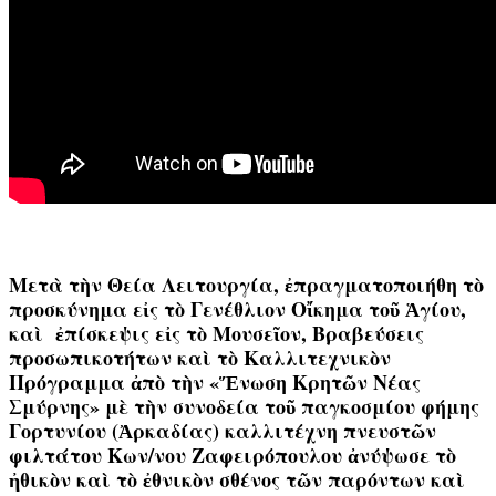
Μετὰ τὴν Θεία Λειτουργία, ἐπραγματοποιήθη τὸ
προσκύνημα εἰς τὸ Γενέθλιον Οἴκημα τοῦ Ἁγίου,
καὶ ἐπίσκεψις εἰς τὸ Μουσεῖον, Βραβεύσεις
προσωπικοτήτων καὶ τὸ Καλλιτεχνικὸν
Πρόγραμμα ἀπὸ τὴν «Ἕνωση Κρητῶν Νέας
Σμύρνης» μὲ τὴν συνοδεία τοῦ παγκοσμίου φήμης
Γορτυνίου (Ἀρκαδίας) καλλιτέχνη πνευστῶν
φιλτάτου Κων/νου Ζαφειρόπουλου ἀνύψωσε τὸ
ἠθικὸν καὶ τὸ ἐθνικὸν σθένος τῶν παρόντων καὶ