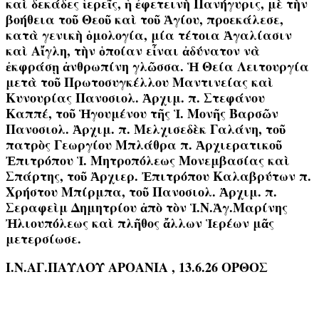
καὶ δεκάδες ἱερεῖς, ἡ ἐφετεινὴ Πανήγυρις, μὲ τὴν
βοήθεια τοῦ Θεοῦ καὶ τοῦ Ἁγίου, προεκάλεσε,
κατὰ γενικὴ ὁμολογία, μία τέτοια Ἀγαλίασιν
καὶ Αἴγλη, τὴν ὁποίαν εἶναι ἀδύνατον νὰ
ἐκφράσῃ ἀνθρωπίνη γλῶσσα. Ἡ Θεία Λειτουργία
μετὰ τοῦ Πρωτοσυγκέλλου Μαντινείας καὶ
Κυνουρίας Πανοσιολ. Ἀρχιμ. π. Στεφάνου
Καππέ, τοῦ Ἡγουμένου τῆς Ἱ. Μονῆς Βαρσῶν
Πανοσιολ. Ἀρχιμ. π. Μελχισεδὲκ Γαλάνη, τοῦ
πατρὸς Γεωργίου Μπλάθρα π. Ἀρχιερατικοῦ
Ἐπιτρόπου Ἱ. Μητροπόλεως Μονεμβασίας καὶ
Σπάρτης, τοῦ Ἀρχιερ. Ἐπιτρόπου Καλαβρύτων π.
Χρήστου Μπίρμπα, τοῦ Πανοσιολ. Ἀρχιμ. π.
Σεραφεὶμ Δημητρίου ἀπὸ τὸν Ἱ.Ν.Ἁγ.Μαρίνης
Ἠλιουπόλεως καὶ πλῆθος ἄλλων Ἱερέων μᾶς
μετερσίωσε.
Ι.Ν.ΑΓ.ΠΑΥΛΟΥ ΑΡΟΑΝΙΑ , 13.6.26 ΟΡΘΟΣ