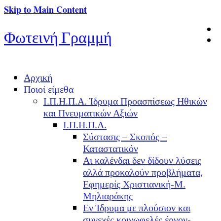
Skip to Main Content
Φωτεινή Γραμμή
Αρχική
Ποιοί είμεθα
Ι.Π.Η.Π.Α. Ίδρυμα Προασπίσεως Ηθικών
και Πνευματικών Αξιών
Ι.Π.Η.Π.Α.
Σύστασις – Σκοπός –
Καταστατικόν
Αι καλένδαι δεν δίδουν λύσεις
αλλά προκαλούν προβλήματα,
Εφημερίς Χριστιανική-Μ.
Μηλιαράκης
Εν Ίδρυμα με πλούσιον και
συνεχές κοινωφελές έργον-