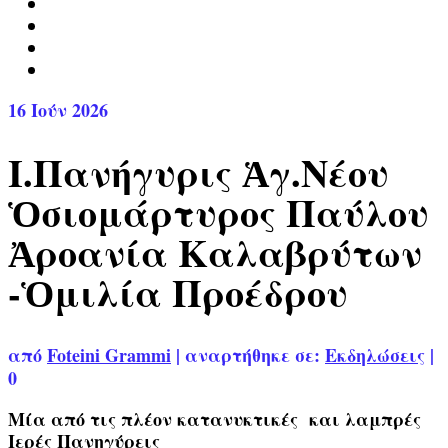
16
Ιούν 2026
Ι.Πανήγυρις Ἁγ.Νέου
Ὁσιομάρτυρος Παύλου
Ἀροανία Καλαβρύτων
-Ὁμιλία Προέδρου
από
Foteini Grammi
|
αναρτήθηκε σε:
Εκδηλώσεις
|
0
Μία από τις πλέον κατανυκτικές και λαμπρές
Ιερές Πανηγύρεις