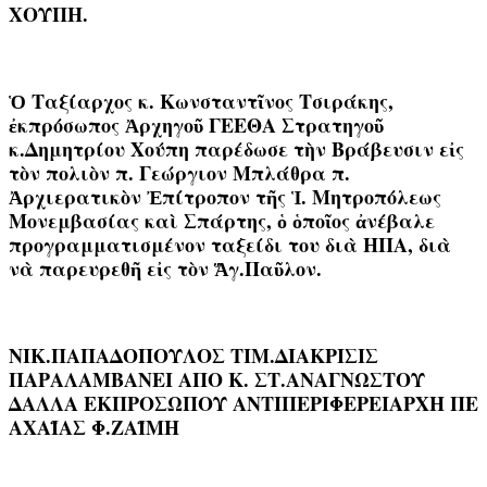
ΧΟΥΠΗ.
Ὁ Ταξίαρχος κ. Κωνσταντῖνος Τσιράκης,
ἐκπρόσωπος Ἀρχηγοῦ ΓΕΕΘΑ Στρατηγοῦ
κ.Δημητρίου Χούπη παρέδωσε τὴν Βράβευσιν εἰς
τὸν πολιὸν π. Γεώργιον Μπλάθρα π.
Ἀρχιερατικὸν Ἐπίτροπον τῆς Ἱ. Μητροπόλεως
Μονεμβασίας καὶ Σπάρτης, ὁ ὁποῖος ἀνέβαλε
προγραμματισμένον ταξείδι του διὰ ΗΠΑ, διὰ
νὰ παρευρεθῆ εἰς τὸν Ἅγ.Παῦλον.
ΝΙΚ.ΠΑΠΑΔΟΠΟΥΛΟΣ ΤΙΜ.ΔΙΑΚΡΙΣΙΣ
ΠΑΡΑΛΑΜΒΑΝΕΙ ΑΠΟ Κ. ΣΤ.ΑΝΑΓΝΩΣΤΟΥ
ΔΑΛΛΑ ΕΚΠΡΟΣΩΠΟΥ ΑΝΤΙΠΕΡΙΦΕΡΕΙΑΡΧΗ ΠΕ
ΑΧΑΪΑΣ Φ.ΖΑΪΜΗ