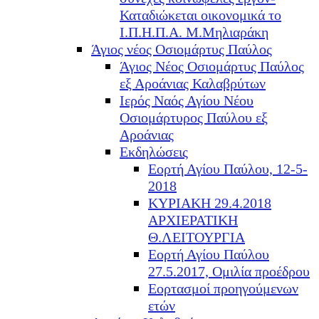
Καταδιώκεται οικονομικά το
Ι.Π.Η.Π.Α. Μ.Μηλιαράκη
Άγιος νέος Οσιομάρτυς Παύλος
Άγιος Νέος Οσιομάρτυς Παύλος
εξ Αροάνιας Καλαβρύτων
Ιερός Ναός Αγίου Νέου
Οσιομάρτυρος Παύλου εξ
Αροάνιας
Εκδηλώσεις
Εορτή Αγίου Παύλου, 12-5-
2018
ΚΥΡΙΑΚΗ 29.4.2018
ΑΡΧΙΕΡΑΤΙΚΗ
Θ.ΛΕΙΤΟΥΡΓΙΑ
Εορτή Αγίου Παύλου
27.5.2017, Ομιλία προέδρου
Εορτασμοί προηγούμενων
ετών