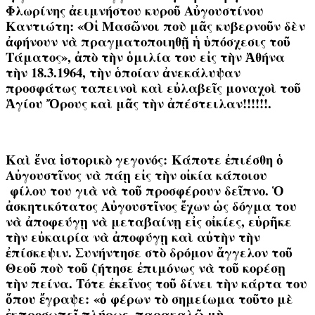
Φλωρίνης ἀειμνήστου κυροῦ Αὐγουστίνου
Καντιώτη: «Oἱ Μασῶνοι ποὺ μᾶς κυβερνοῦν δὲν
ἀφήνουν νὰ πραγματοποιηθῇ ἡ ὑπόσχεσις τοῦ
Τάματος», ἀπὸ τὴν ὁμιλία του εἰς τὴν Ἀθήνα
τὴν 18.3.1964, τὴν ὁποίαν ἀνεκάλυψαν
προσφάτως ταπεινοὶ καὶ εὐλαβεῖς μοναχοὶ τοῦ
Ἁγίου Ὄρους καὶ μᾶς τὴν ἀπέστειλαν!!!!!!.
Καὶ ἕνα ἱστορικὸ γεγονό
ς
: Κάποτε ἐπιέσθη ὁ
Αὐγουστῖνος νὰ πάῃ εἰς τὴν οἰκία κάποιου
φίλου του γιὰ νὰ τοῦ προσφέρουν δεῖπνο. Ὁ
ἀσκητικότατος Αὐγουστῖνος ἔχων ὡς δόγμα του
νὰ ἀποφεύγῃ νὰ μεταβαίνῃ εἰς οἰκίες, εὑρῆκε
τὴν εὐκαιρία νὰ ἀποφύγῃ καὶ αὐτὴν τὴν
ἐπίσκεψιν. Συνήντησε στὸ δρόμον ἄγγελον τοῦ
Θεοῦ ποὺ τοῦ ζήτησε ἐπιμόνως νὰ τοῦ κορέσῃ
τὴν πείνα. Τότε ἐκεῖνος τοῦ δίνει τὴν κάρτα του
ὅπου ἔγραψε: «ὁ φέρων τὸ σημείωμα τοῦτο μὲ
ἐκπροσωπεῖ πλήρως, παρακαλῶ μὴ