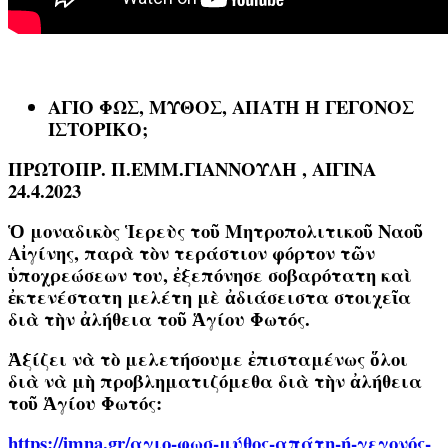
ΑΓΙΟ ΦΩΣ, ΜΥΘΟΣ, ΑΠΑΤΗ Ή ΓΕΓΟΝΟΣ
ΙΣΤΟΡΙΚ
Ο;
ΠΡΩΤΟΠΡ. Π.ΕΜΜ.ΓΙΑΝΝΟΥΛΗ , ΑΙΓΙΝΑ
24.4.2023
Ὁ μοναδικὸς Ἱερεὺς τοῦ Μητροπολιτικοῦ Ναοῦ
Αἰγίνης, παρὰ τὸν τεράστιον φόρτον τῶν
ὑποχρεώσεων του, ἐξεπόνησε σοβαρότατη καὶ
ἐκτενέστατη μελέτη μὲ ἀδιάσειστα στοιχεῖα
διὰ τὴν ἀλήθεια τοῦ Ἁγίου Φωτός.
Ἀξίζει νὰ τὸ μελετήσουμε ἐπισταμένως ὅλοι
διὰ νὰ μὴ προβληματιζόμεθα διὰ τὴν ἀλήθεια
τοῦ Ἁγίου Φωτός:
https
://
imna
.
gr
/αγιο-φωσ-μύθος-απάτη-ή-γεγονός-