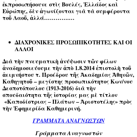
ἐκπροσωπήσουνε στὶς Βουλές, Ἑλλάδος καὶ
Εὐρώπης, δὲν ἀγωνίζονται γιὰ τὰ συμφέροντα
τοῦ Λαοῦ, ἀλλά………….…
ΔΙΑΧΡΟΝΙΚΕΣ ΠΡΟΣΩΠΙΚΟΤΗΤΕΣ ΚΑΙ ΟΙ
ΑΛΛΟΙ
Διὰ τὴν πνευματικὴ ἀνύψωσιν τῶν φίλων
ἀναδημοσιεύουμε τὴν ἀπὸ 1.8.2014 ἐπιστολὴ τοῦ
ἀειμνήστου τ. Προέδρου τῆς Ἀκαδημίας Ἀθηνῶν,
Καθηγητοῦ – μεγίστης προσωπικότητος Κων/νου
Δεσποτόπουλου (1913-2016) διὰ τὴν
σπουδαιότητα τῆς ἱστορίας μας μὲ τίτλον
«
Καποδίστριας – Πλάτων – Ἀριστοτέλης» πρὸς
τὴν Ἐφημερίδα Καθημερινή.
ΓΡΑΜΜΑΤΑ ΑΝΑΓΝΩΣΤΩΝ
Γράμματα Aναγνωστών