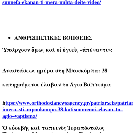
sunnefa-ekanan-ti-mera-nuhta-deite-video/
ΑΝΘΡΩΠΙΣΤΙΚΕΣ ΒΟΗΘΕΙΕΣ
Ὑπάρχουν ὅμως καὶ οἱ ὑγιεῖς «ἀπέναντι»:
Αναστάσεως ημέρα στη Μπουκόμπ
α:
38
κατηχούμενοι έλαβαν το Άγιο Βάπτισμα
h
ttps
://
www
.
orthodoxianewsagency
.
gr
/
patriarxeia
/
patria
imera
–
sti
–
mpoukompa
-38-
katixoumenoi
–
elavan
–
to
–
agio
–
vaptisma
/
Ὁ εὐσεβὴς καὶ ταπεινὸς Ἱεραπόστολος