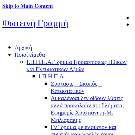
Skip to Main Content
Φωτεινή Γραμμή
Αρχική
Ποιοί είμεθα
Ι.Π.Η.Π.Α. Ίδρυμα Προασπίσεως Ηθικών
και Πνευματικών Αξιών
Ι.Π.Η.Π.Α.
Σύστασις – Σκοπός –
Καταστατικόν
Αι καλένδαι δεν δίδουν λύσεις
αλλά προκαλούν προβλήματα,
Εφημερίς Χριστιανική-Μ.
Μηλιαράκης
Εν Ίδρυμα με πλούσιον και
συνεχές κοινωφελές έργον-