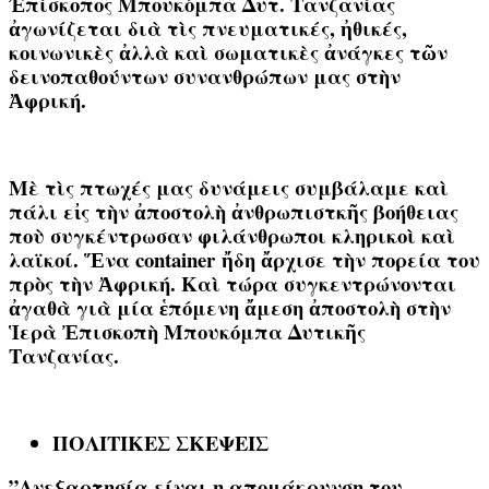
Ἐπίσκοπος Μπουκόμπα Δυτ. Τανζανίας
ἀγωνίζεται διὰ τὶς πνευματικές, ἠθικές,
κοινωνικὲς ἀλλὰ καὶ σωματικὲς ἀνάγκες τῶν
δεινοπαθούντων συνανθρώπων μας στὴν
Ἀφρική.
Μὲ τὶς πτωχές μας δυνάμεις συμβάλαμε καὶ
πάλι εἰς τὴν ἀποστολὴ ἀνθρωπιστκῆς βοήθειας
ποὺ συγκέντρωσαν φιλάνθρωποι κληρικοὶ καὶ
λαϊκοί. Ἕνα container ἤδη ἄρχισε τὴν πορεία του
πρὸς τὴν Ἀφρική. Καὶ τώρα συγκεντρώνονται
ἀγαθὰ γιὰ μία ἑπόμενη ἄμεση ἀποστολὴ στὴν
Ἱερὰ Ἐπισκοπὴ Μπουκόμπα Δυτικῆς
Τανζανίας.
ΠΟΛΙΤΙΚΕΣ ΣΚΕΨΕΙΣ
”Ανεξαρτησία είναι η απομάκρυνση του