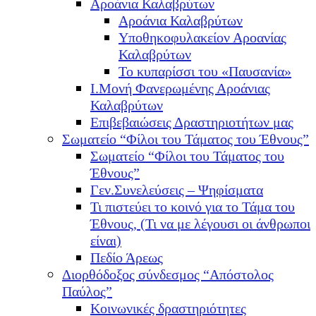
Αροάνια Καλαβρύτων
Αροάνια Καλαβρύτων
Υποθηκοφυλακείον Αροανίας
Καλαβρύτων
Το κυπαρίσσι του «Παυσανία»
Ι.Μονή Φανερωμένης Αροάνιας
Καλαβρύτων
Επιβεβαιώσεις Δραστηριοτήτων μας
Σωματείο “Φίλοι του Τάματος του Έθνους”
Σωματείο “Φίλοι του Τάματος του
Έθνους”
Γεν.Συνελεύσεις – Ψηφίσματα
Τι πιστεύει το κοινό για το Τάμα του
Έθνους, (Τι να με λέγουσι οι άνθρωποι
είναι)
Πεδίο Άρεως
Διορθόδοξος σύνδεσμος “Απόστολος
Παύλος”
Κοινωνικές δραστηριότητες