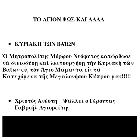
ΤΟ ΑΓΙΟΝ ΦΩΣ ΚΑΙ ΑΛΛΑ
ΚΥΡΙΑΚΗ ΤΩΝ ΒΑΪΩΝ
Ὁ Μητροπολίτης Μόρφου Νεόφυτος κατώρθωσε
νὰ διεισδύσῃ καὶ λειτουργήσῃ τὴν Κυριακὴ τῶν
Βαΐων εἰς τὸν Ἅγιο Μάμαντα εἰς τὰ
Κατεχόμενα τῆς Μεγαλονήσου Κύπρου μας!!!!!
Χριστός Ανέστη _ Ψάλλει ο Γέροντας
Γαβριήλ Αγιορείτης