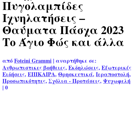
Πυγολαμπίδες
Ιχνηλατήσεις –
Θαύματα Πάσχα 2023
Το Άγιο Φώς και άλλα
από
Foteini Grammi
|
αναρτήθηκε σε:
Ανθρωπιστικες βοήθειες
,
Εκδηλώσεις
,
Εξωτερικές
Ειδήσεις
,
ΕΠΙΚΑΙΡΑ
,
Θρησκευτικά
,
Ιεραποστολή
,
Προσωπικότητες
,
Σχόλια - Προτάσεις
,
Ψυχωφελή
|
0