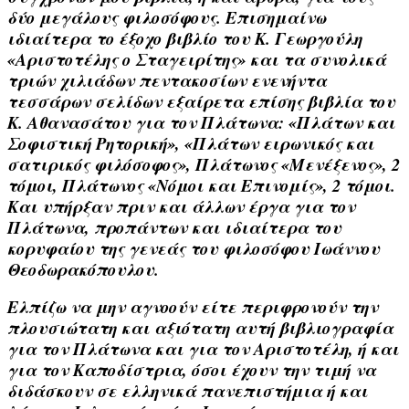
δύο μεγάλους φιλοσόφους. Επισημαίνω
ιδιαίτερα το έξοχο βιβλίο του Κ. Γεωργούλη
«Αριστοτέλης ο Σταγειρίτης» και τα συνολικά
τριών χιλιάδων πεντακοσίων ενενήντα
τεσσάρων σελίδων εξαίρετα επίσης βιβλία του
Κ. Αθανασάτου για τον Πλάτωνα: «Πλάτων και
Σοφιστική Ρητορική», «Πλάτων ειρωνικός και
σατιρικός φιλόσοφος», Πλάτωνος «Μενέξενος», 2
τόμοι, Πλάτωνος «Νόμοι και Επινομίς», 2 τόμοι.
Και υπήρξαν πριν και άλλων έργα για τον
Πλάτωνα, προπάντων και ιδιαίτερα του
κορυφαίου της γενεάς του φιλοσόφου Ιωάννου
Θεοδωρακόπουλου.
Ελπίζω να μην αγνοούν είτε περιφρονούν την
πλουσιώτατη και αξιότατη αυτή βιβλιογραφία
για τον Πλάτωνα και για τον Αριστοτέλη, ή και
για τον Καποδίστρια, όσοι έχουν την τιμή να
διδάσκουν σε ελληνικά πανεπιστήμια ή και