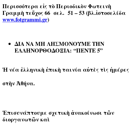
Περισσότερα εἰς τὸ Περιοδικὸν Φωτεινὴ
Γραμμὴ τεῦχος 66 σελ. 51 – 53 (βλ.ἱστοσελίδα
www
.
fotgrammi
.
gr
)
ΔΙΑ ΝΑ ΜΗ ΛΗΣΜΟΝΟΥΜΕ ΤΗΝ
ΕΛΛΗΝΟΡΘΟΔΟΞΙ
Α:
“ΠΕΝΤΕ 5”
Ἡ νέα ἑλληνικὴ ἐπικὴ ταινία αὐτὲς τὶς ἡμέρες
στὴν Ἀθήνα.
Ἐπισυνάπτουμε σχετικὴ ἀνακοίνωσι τῶν
διοργανωτῶν καὶ