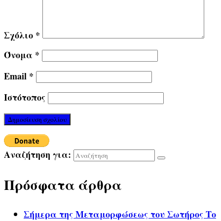
Σχόλιο
*
Όνομα
*
Email
*
Ιστότοπος
Αναζήτηση για:
Πρόσφατα άρθρα
Σήμερα της Μεταμορφώσεως του Σωτήρος Το