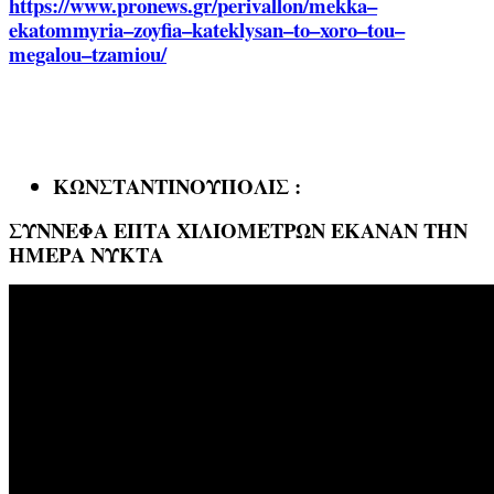
https
://
www
.
pronews
.
gr
/
perivallon
/
mekka
–
ekatommyria
–
zoyfia
–
kateklysan
–
to
–
xoro
–
tou
–
megalou
–
tzamiou
/
ΚΩΝΣΤΑΝΤΙΝΟΥΠΟΛΙΣ :
ΣΥΝΝΕΦΑ ΕΠΤΑ ΧΙΛΙΟΜΕΤΡΩΝ ΕΚΑΝΑΝ ΤΗΝ
ΗΜΕΡΑ ΝΥΚΤΑ