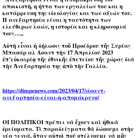
αποικιστή, η ήττα των εργαλείων του και η
κατάρρευση της ιδεολογίας και των αξιών του.
Η ανεξαρτησία είναι η ταυτότητα των
ελεύθερων λαών, η ιστορία και η κληρονομιά
τους…,,
Αὐτὴ εἶναι ἡ δήλωσις τοῦ Προέδρου τῆς Συρίας
Μπασάρ αλ Άσαντ τὴν 17 Ἀπριλίου 2023
ἐπ’εὐκαιρίᾳ τῆς ἐθνικῆς ἐπετείου τῆς χώρας διὰ
τὴν Ἀνεξαρτησία της ἀπὸ τὴν Γαλλία.
https
://
dimpenews
.
com
/2023/04/17/άσαντ-
ανεξαρτησία-είναι-η-απομάκρυνσ/
ΟΙ ΠΟΛΙΤΙΚΟΙ πρέπει νὰ ἔχουν καὶ ἠθικὰ
ἐρείσματα. Τὶ παραδείγματα θὰ δώσουμε στὴν
νέα γενιά, ὅταν αὐτοὶ ποὺ στέλνουμε νὰ μᾶς