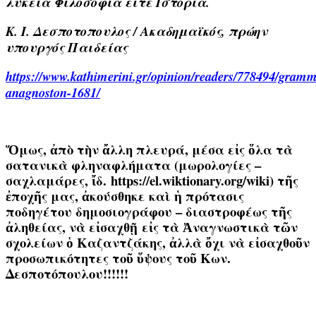
λύκεια Φιλοσοφία είτε Ιστορία.
Κ. Ι. Δεσποτοπουλος / Ακαδημαϊκός, πρώην
υπουργός Παιδείας
https://www.kathimerini.gr/opinion/readers/778494/gramm
anagnoston-1681/
Ὅμως, ἀπὸ τὴν ἄλλη πλευρά, μέσα εἰς ὅλα τὰ
σατανικὰ φληναφλήματα (μωρολογίες –
σαχλαμάρες, ἴδ. https://el.wiktionary.org/wiki) τῆς
ἐποχῆς μας, ἀκούσθηκε καὶ ἡ πρότασις
ποδηγέτου δημοσιογράφου – διαστροφέως τῆς
ἀληθείας, νὰ εἰσαχθῇ εἰς τὰ Ἀναγνωστικὰ τῶν
σχολείων ὁ Καζαντζάκης, ἀλλὰ ὄχι νὰ εἰσαχθοῦν
προσωπικότητες τοῦ ὕψους τοῦ Κων.
Δεσποτόπουλου!!!!!!