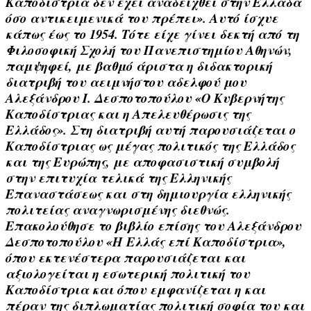
Καποδίστρια δεν έχει αναδειχθεί στην Ελλάδα
όσο αντικειμενικά του πρέπει». Αυτό ίσχυε
κάπως έως το 1954. Τότε είχε γίνει δεκτή από τη
Φιλοσοφική Σχολή του Πανεπιστημίου Αθηνών,
παμψηφεί, με βαθμό άριστα η διδακτορική
διατριβή του αειμνήστου αδελφού μου
Αλεξάνδρου Ι. Δεσποτοπούλου «Ο Κυβερνήτης
Καποδίστριας και η Απελευθέρωσις της
Ελλάδος». Στη διατριβή αυτή παρουσιάζεται ο
Καποδίστριας ως μέγας πολιτικός της Ελλάδος
και της Ευρώπης, με αποφασιστική συμβολή
στην επιτυχία τελικά της Ελληνικής
Επαναστάσεως και στη δημιουργία ελληνικής
πολιτείας αναγνωρισμένης διεθνώς.
Επακολούθησε το βιβλίο επίσης του Αλεξάνδρου
Δεσποτοπούλου «Η Ελλάς επί Καποδίστρια»,
όπου εκτενέστερα παρουσιάζεται και
αξιολογείται η εσωτερική πολιτική του
Καποδίστρια και όπου εμφανίζεται η και
πέραν της διπλωματίας πολιτική σοφία του και