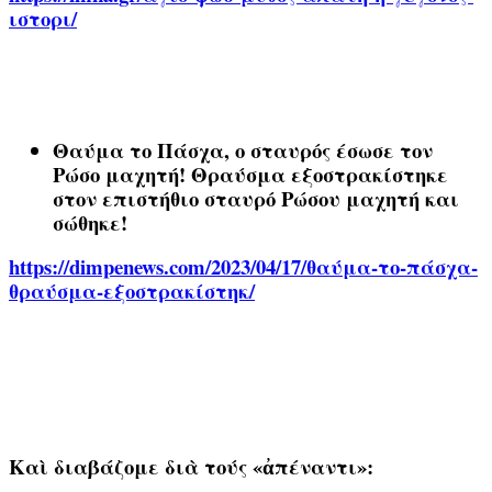
ιστορι/
Θαύμα το Πάσχα
, ο σταυρός έσωσε τον
Ρώσο μαχητή! Θραύσμα εξοστρακίστηκε
στον επιστήθιο σταυρό Ρώσου μαχητή και
σώθηκε!
https
://
dimpenews
.
com
/2023/04/17/θαύμα-το-πάσχα-
θραύσμα-εξοστρακίστηκ/
Καὶ διαβάζομε διὰ τούς «ἀπέναντι»: