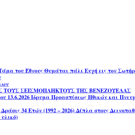
Τάμα του Έθνους Θυμάται πάλι Ευχή εις τον Σωτ
ν
ίλων
Σ ΤΟΥΣ ΣΕΙΣΜΟΠΛΗΚΤΟΥΣ ΤΗΣ ΒΕΝΕΖΟΥΕΛΑΣ
 13.6.2026 Ίδρυμα Προασπίσεως Ηθικών και Πνευματ
 Δράσις 34 Ετών (1992 – 2026) Δίπλα στους Δεινοπ
 υλικό)