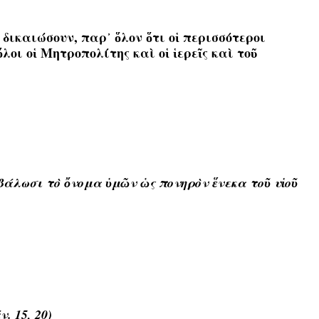
δικαιώσουν, παρ᾿ ὅλον ὅτι οἱ περισσότεροι
οι οἱ Μητροπολίτης καὶ οἱ ἱερεῖς καὶ τοῦ
βάλωσι τ
ὸ
ὄ
νομα
ὑ
μ
ῶ
ν
ὡ
ς πονηρ
ὸ
ν
ἕ
νεκα το
ῦ
υ
ἱ
ο
ῦ
. 15, 20)