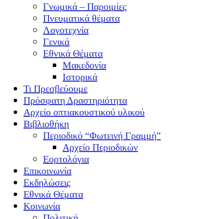
Γνωμικά – Παροιμίες
Πνευματικά θέματα
Λογοτεχνία
Γενικά
Εθνικά Θέματα
Μακεδονία
Ιστορικά
Τι Πρεσβεύουμε
Πρόσφατη Δραστηριότητα
Αρχείο οπτιακουστικού υλικού
Βιβλιοθήκη
Περιοδικό “Φωτεινή Γραμμή”
Αρχείο Περιοδικών
Εορτολόγια
Επικοινωνία
Εκδηλώσεις
Εθνικά Θέματα
Κοινωνία
Πολιτική