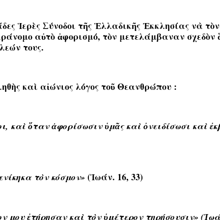
δες Ἱερὲς Σύνοδοι τῆς Ἑλλαδικῆς Ἐκκλησίας νὰ τὸν 
αράνομο αὐτὸ ἀφορισμό, τὸν μετελάμβαναν σχεδὸν ὅλ
λεών τους.
ηθὴς καὶ αἰώνιος λόγος τοῦ Θεανθρώπου :
ι, κα
ὶ
ὅ
ταν
ἀ
φορίσωσιν
ὑ
μ
ᾶ
ς κα
ὶ
ὀ
νειδίσωσι κα
ὶ
ἐ
κ
(Ἰ
ωάν. 16, 33)
ενίκηκα τ
ὸ
ν κόσμον»
γον μου ἐτήρησαν καὶ τὸν ὑμέτερον τηρήσουσιν» (Ἰωάν