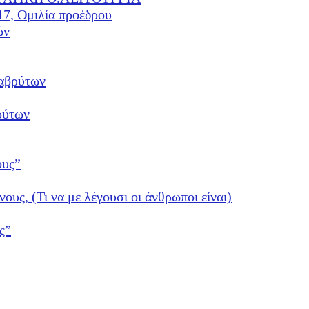
17, Ομιλία προέδρου
ών
αβρύτων
ρύτων
ους”
νους, (Τι να με λέγουσι οι άνθρωποι είναι)
ς”