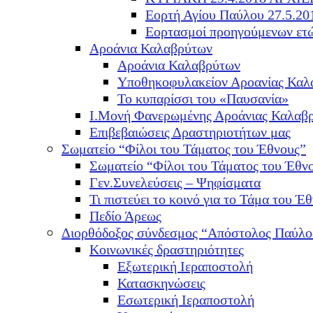
Εορτή Αγίου Παύλου 27.5.20
Εορτασμοί προηγούμενων ετ
Αροάνια Καλαβρύτων
Αροάνια Καλαβρύτων
Υποθηκοφυλακείον Αροανίας Καλ
Το κυπαρίσσι του «Παυσανία»
Ι.Μονή Φανερωμένης Αροάνιας Καλαβ
Επιβεβαιώσεις Δραστηριοτήτων μας
Σωματείο “Φίλοι του Τάματος του Έθνους”
Σωματείο “Φίλοι του Τάματος του Έθν
Γεν.Συνελεύσεις – Ψηφίσματα
Τι πιστεύει το κοινό για το Τάμα του Έθ
Πεδίο Άρεως
Διορθόδοξος σύνδεσμος “Απόστολος Παύλο
Κοινωνικές δραστηριότητες
Εξωτερική Ιεραποστολή
Κατασκηνώσεις
Εσωτερική Ιεραποστολή