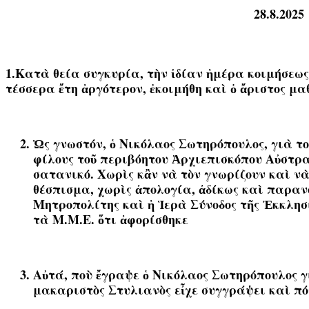
28.8.2025
1.Κατὰ θεία συγκυρία, τὴν ἰδίαν ἡμέρα κοιμήσεω
τέσσερα ἔτη ἀργότερον, ἐκοιμήθη καὶ ὁ ἄριστος μ
Ὡς γνωστόν, ὁ Νικόλαος Σωτηρόπουλος, γιὰ το
φίλους τοῦ περιβόητου Ἀρχιεπισκόπου Αὐστρα
σατανικό.
Χωρὶς κἂν νὰ τὸν γνωρίζουν καὶ ν
θέσπισμα, χωρὶς ἀπολογία, ἀδίκως καὶ παραν
Μητροπολίτης καὶ ἡ Ἱερὰ Σύνοδος τῆς Ἐκκλησί
τὰ Μ.Μ.Ε. ὅτι ἀφορίσθηκε
Αὐτά, ποὺ ἔγραψε ὁ Νικόλαος Σωτηρόπουλος γι
μακαριστὸς Στυλιανὸς εἶχε συγγράψει καὶ π