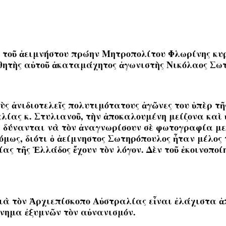
ς τοῦ ἀειμνήστου πρώην Μητροπολίτου Φλωρίνης κυρ
αθητὴς αὐτοῦ
ἀκαταμάχητος ἀγωνιστὴς Νικόλαος Σωτ
ὺς ἀνιδιοτελεῖς πολυτιμότατους ἀγῶνες του ὑπὲρ τ
λίας κ. Στυλιανοῦ, τὴν ἀποκαλουμένη μείζονα καὶ 
ὰ δύνανται νὰ τὸν ἀναγνωρίσουν σὲ φωτογραφία μ
όμως,
διότι ὁ ἀείμνηστος Σωτηρόπουλος ἦταν μέλος 
ας τῆς Ἑλλάδος ἔχουν τὸν λόγον. Δὲν τοῦ ἐκοινοπο
ὰ τὸν Ἀρχιεπίσκοπο Αὐστραλίας εἶναι ἐλάχιστα ἀπ᾿
όνημα ἐξυμνῶν τὸν αὐνανισμόν.