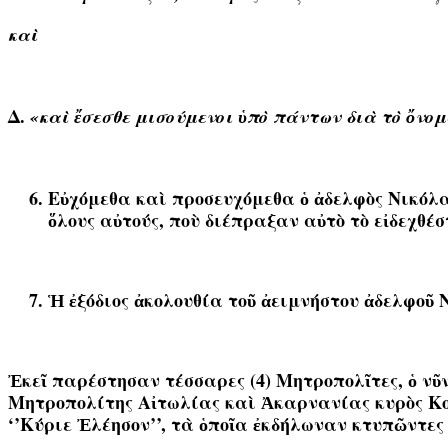
κα
ὶ
Δ.
«κα
ὶ
ἔ
σεσθε μισούμενοι
ὑ
π
ὸ
πάντων δι
ὰ
τ
ὸ
ὄ
νομ
Εὐχόμεθα καὶ προσευχόμεθα ὁ ἀδελφὸς Νικόλ
ὅλους αὐτούς, ποὺ διέπραξαν αὐτὸ τὸ εἰδεχθέ
Ἡ ἐξόδιος ἀκολουθία τοῦ ἀειμνήστου ἀδελφοῦ Νι
Ἐκεῖ παρέστησαν τέσσαρες (4) Μητροπολῖτες, ὁ νῦ
Μητροπολίτης Αἰτωλίας καὶ Ἀκαρνανίας κυρὸς Κοσ
‘’Κύριε Ἐλέησον’’, τὰ ὁποῖα ἐκδήλωναν κτυπῶντες 