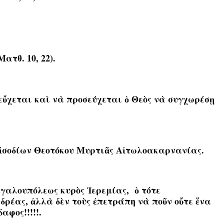
Ματθ. 10, 22).
εὔχεται καὶ νὰ προσεύχεται ὁ Θεὸς νὰ συγχωρέσῃ
ἰ
σοδίων Θεοτόκου Μυρτι
ᾶ
ς Α
ἰ
τωλοακαρνανίας
.
εγαλουπόλεως κυρὸς Ἰερεμίας, ὁ τότε
ρέας, ἀλλὰ δὲν τοὺς ἐπετράπη νὰ ποῦν οὔτε ἕνα
αφος!!!!!.