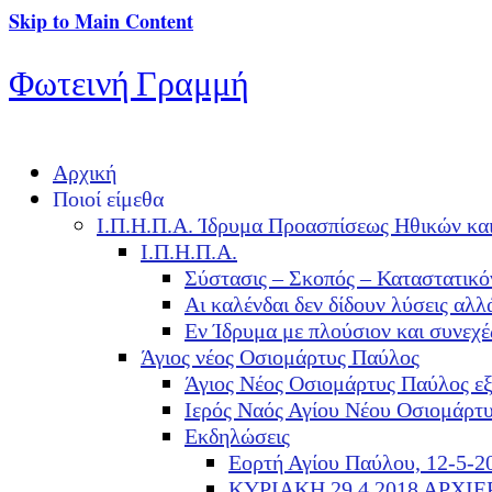
Skip to Main Content
Φωτεινή Γραμμή
Αρχική
Ποιοί είμεθα
Ι.Π.Η.Π.Α. Ίδρυμα Προασπίσεως Ηθικών κα
Ι.Π.Η.Π.Α.
Σύστασις – Σκοπός – Καταστατικό
Αι καλένδαι δεν δίδουν λύσεις α
Εν Ίδρυμα με πλούσιον και συνεχ
Άγιος νέος Οσιομάρτυς Παύλος
Άγιος Νέος Οσιομάρτυς Παύλος ε
Ιερός Ναός Αγίου Νέου Οσιομάρτ
Εκδηλώσεις
Εορτή Αγίου Παύλου, 12-5-2
ΚΥΡΙΑΚΗ 29.4.2018 ΑΡΧΙ