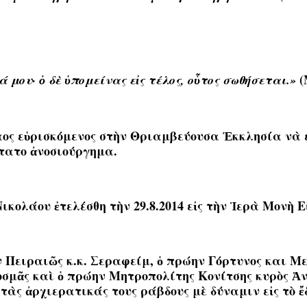
(
ά μου·
ὁ
δ
ὲ
ὑ
πομείνας ε
ἰ
ς τέλος, ο
ὗ
τος σωθήσεται.
»
αος εὑρισκόμενος στὴν Θριαμβεύουσα Ἐκκλησία νὰ 
στατο ἀνοσιούργημα.
κολάου ἐτελέσθη τὴν 29.8.2014 εἰς τὴν Ἱ
ερ
ὰ
Μον
ὴ
Ε
ν Πειραιῶς κ.κ. Σεραφείμ, ὁ πρώην Γόρτυνος και Μ
μᾶς καὶ ὁ πρώην Μητροπολίτης Κονίτσης κυρὸς Ἀνδ
τὰς ἀρχιερατικάς τους ράβδους μὲ δύναμιν εἰς τὸ ἔδ