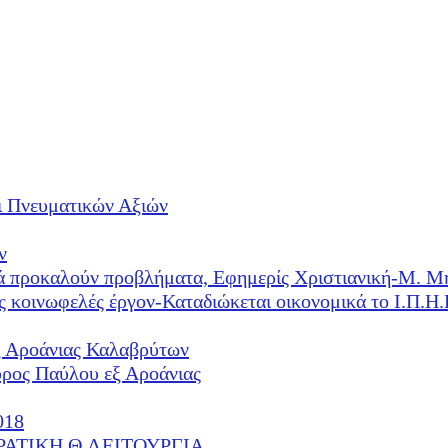
ι Πνευματικών Αξιών
ν
λλά προκαλούν προβλήματα, Εφημερίς Χριστιανική-Μ. Μ
ές κοινωφελές έργον-Καταδιώκεται οικονομικά το Ι.Π.
ξ Αροάνιας Καλαβρύτων
υρος Παύλου εξ Αροάνιας
018
ΕΡΑΤΙΚΗ Θ.ΛΕΙΤΟΥΡΓΙΑ