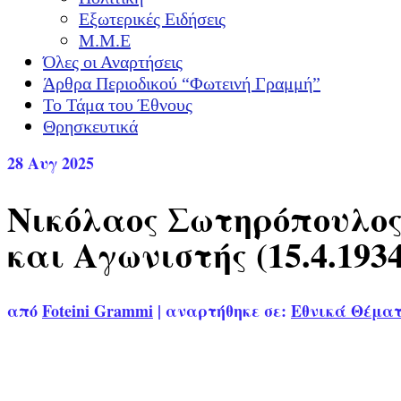
Εξωτερικές Ειδήσεις
Μ.Μ.Ε
Όλες οι Αναρτήσεις
Άρθρα Περιοδικού “Φωτεινή Γραμμή”
Το Τάμα του Έθνους
Θρησκευτικά
28
Αυγ 2025
Νικόλαος Σωτηρόπουλος
και Αγωνιστής (15.4.19
από
Foteini Grammi
|
αναρτήθηκε σε:
Εθνικά Θέμα