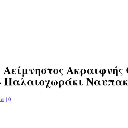
 Αείμνηστος Ακραιφνής 
34 Παλαιοχωράκι Ναυπακτ
τα
|
0