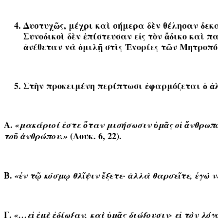
Δυστυχῶς, μέχρι καὶ σήμερα δὲν θέλησαν δεκά
Συνοδικοὶ δὲν ἐπίστευσαν εἰς τὸν ἄδικο καὶ π
ἀνέθεταν νὰ ὁμιλῇ στὶς Ἐνορίες τῶν Μητροπό
Στὴν προκειμένη περίπτωσι ἐφαρμόζεται ὁ ἀλ
Α.
«μακ
ά
ριοί
ἐ
στε
ὅ
ταν μισήσωσιν
ὑ
μ
ᾶ
ς ο
ἱ
ἄ
νθρωπο
(Λουκ. 6, 22).
το
ῦ
ἀ
νθρώπου.»
Β.
«
ἐ
ν τ
ῷ
κόσμῳ θλῖψιν
ἕ
ξετε·
ἀ
λλ
ὰ
θαρσε
ῖ
τε,
ἐ
γ
ὼ
ν
Γ.
«…εἰ ἐμὲ ἐδίωξαν, καὶ ὑμᾶς διώξουσιν· εἰ τὸν λό