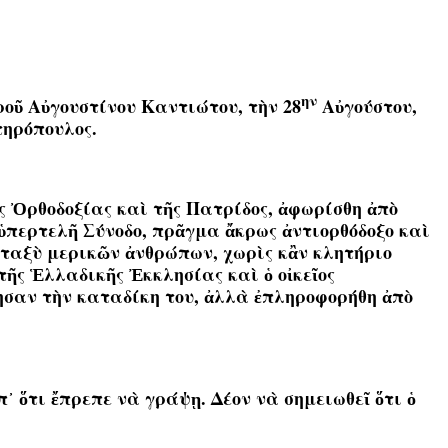
ην
οῦ Αὐγουστίνου Καντιώτου, τὴν 28
Αὐγούστου,
ηρόπουλος.
ῆς Ὀρθοδοξίας καὶ τῆς Πατρίδος, ἀφωρίσθη ἀπὸ
ὑπερτελῆ Σύνοδο, πρᾶγμα ἄκρως ἀντιορθόδοξο καὶ
εταξὺ μερικῶν ἀνθρώπων, χωρὶς κἂν κλητήριο
τῆς Ἑλλαδικῆς Ἐκκλησίας καὶ ὁ οἰκεῖος
ίησαν τὴν καταδίκη του, ἀλλὰ ἐπληροφορήθη ἀπὸ
 ὅτι ἔπρεπε νὰ γράψῃ. Δέον νὰ σημειωθεῖ ὅτι ὁ