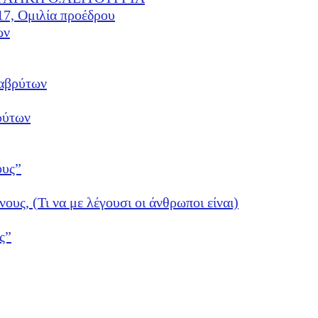
17, Ομιλία προέδρου
ών
αβρύτων
ρύτων
ους”
νους, (Τι να με λέγουσι οι άνθρωποι είναι)
ς”