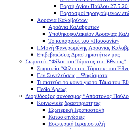
Εορτή Αγίου Παύλου 27.5.20
Εορτασμοί προηγούμενων ετ
Αροάνια Καλαβρύτων
Αροάνια Καλαβρύτων
Υποθηκοφυλακείον Αροανίας Καλ
Το κυπαρίσσι του «Παυσανία»
Ι.Μονή Φανερωμένης Αροάνιας Καλαβ
Επιβεβαιώσεις Δραστηριοτήτων μας
Σωματείο “Φίλοι του Τάματος του Έθνους”
Σωματείο “Φίλοι του Τάματος του Έθν
Γεν.Συνελεύσεις – Ψηφίσματα
Τι πιστεύει το κοινό για το Τάμα του Έθ
Πεδίο Άρεως
Διορθόδοξος σύνδεσμος “Απόστολος Παύλο
Κοινωνικές δραστηριότητες
Εξωτερική Ιεραποστολή
Κατασκηνώσεις
Εσωτερική Ιεραποστολή