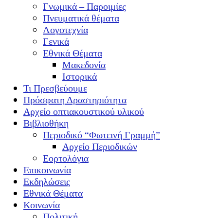
Γνωμικά – Παροιμίες
Πνευματικά θέματα
Λογοτεχνία
Γενικά
Εθνικά Θέματα
Μακεδονία
Ιστορικά
Τι Πρεσβεύουμε
Πρόσφατη Δραστηριότητα
Αρχείο οπτιακουστικού υλικού
Βιβλιοθήκη
Περιοδικό “Φωτεινή Γραμμή”
Αρχείο Περιοδικών
Εορτολόγια
Επικοινωνία
Εκδηλώσεις
Εθνικά Θέματα
Κοινωνία
Πολιτική