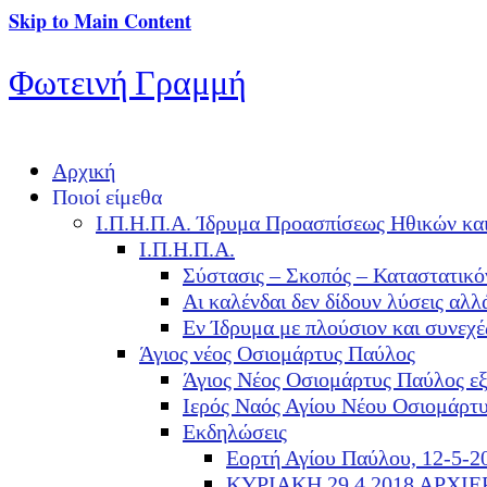
Skip to Main Content
Φωτεινή Γραμμή
Αρχική
Ποιοί είμεθα
Ι.Π.Η.Π.Α. Ίδρυμα Προασπίσεως Ηθικών κα
Ι.Π.Η.Π.Α.
Σύστασις – Σκοπός – Καταστατικό
Αι καλένδαι δεν δίδουν λύσεις α
Εν Ίδρυμα με πλούσιον και συνεχ
Άγιος νέος Οσιομάρτυς Παύλος
Άγιος Νέος Οσιομάρτυς Παύλος ε
Ιερός Ναός Αγίου Νέου Οσιομάρτ
Εκδηλώσεις
Εορτή Αγίου Παύλου, 12-5-2
ΚΥΡΙΑΚΗ 29.4.2018 ΑΡΧΙ