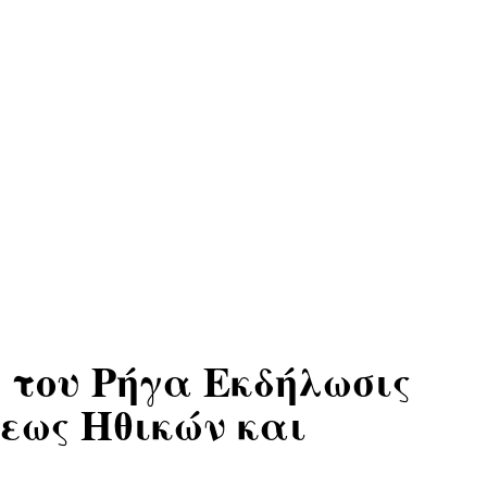
 του Ρήγα Εκδήλωσις
εως Ηθικών και