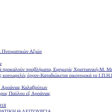
ι Πνευματικών Αξιών
ν
λλά προκαλούν προβλήματα, Εφημερίς Χριστιανική-Μ. Μ
ές κοινωφελές έργον-Καταδιώκεται οικονομικά το Ι.Π.
ξ Αροάνιας Καλαβρύτων
υρος Παύλου εξ Αροάνιας
018
ΕΡΑΤΙΚΗ Θ.ΛΕΙΤΟΥΡΓΙΑ