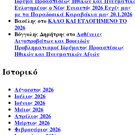
Ίδρυμα Προασπίσεως Ηθικών και Πνευματικ
Ευλογημένος ο Νέος Ενιαυτός 2026 Ευχές μας
με τα Παραδοσικά Καραβάκια μας 20.1.2026
Βασίλης
στο
ΚΑΛΟ ΚΑΙ ΕΥΛΟΓΗΜΕΝΟ ΤΟ
2026
Βόγγολης Δημήτρης
στο
Ασθένειες
Αιγοπροβάτων και Βοοειδών
Προβληματισμοί Ιδρύματος Προασπίσεως
Ηθικών και Πνευματικών Αξιών
Ιστορικό
Αύγουστος 2026
Ιούλιος 2026
Ιούνιος 2026
Μάιος 2026
Απρίλιος 2026
Μάρτιος 2026
Φεβρουάριος 2026