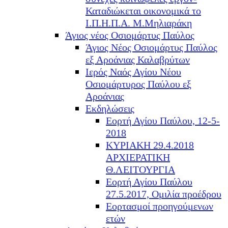
Καταδιώκεται οικονομικά το
Ι.Π.Η.Π.Α. Μ.Μηλιαράκη
Άγιος νέος Οσιομάρτυς Παύλος
Άγιος Νέος Οσιομάρτυς Παύλος
εξ Αροάνιας Καλαβρύτων
Ιερός Ναός Αγίου Νέου
Οσιομάρτυρος Παύλου εξ
Αροάνιας
Εκδηλώσεις
Εορτή Αγίου Παύλου, 12-5-
2018
ΚΥΡΙΑΚΗ 29.4.2018
ΑΡΧΙΕΡΑΤΙΚΗ
Θ.ΛΕΙΤΟΥΡΓΙΑ
Εορτή Αγίου Παύλου
27.5.2017, Ομιλία προέδρου
Εορτασμοί προηγούμενων
ετών