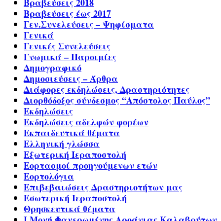
Βραβεύσεις 2018
Βραβεύσεις έως 2017
Γεν.Συνελεύσεις – Ψηφίσματα
Γενικά
Γενικές Συνελεύσεις
Γνωμικά – Παροιμίες
Δημογραφικό
Δημοσιεύσεις – Άρθρα
Διάφορες εκδηλώσεις, Δραστηριότητες
Διορθόδοξος σύνδεσμος “Απόστολος Παύλος”
Εκδηλώσεις
Εκδηλώσεις αδελφών φορέων
Εκπαιδευτικά θέματα
Ελληνική γλώσσα
Εξωτερική Ιεραποστολή
Εορτασμοί προηγούμενων ετών
Εορτολόγια
Επιβεβαιώσεις Δραστηριοτήτων μας
Εσωτερική Ιεραποστολή
Θρησκευτικά θέματα
Ι.Μονή Φανερωμένης Αροάνιας Καλαβρύτων