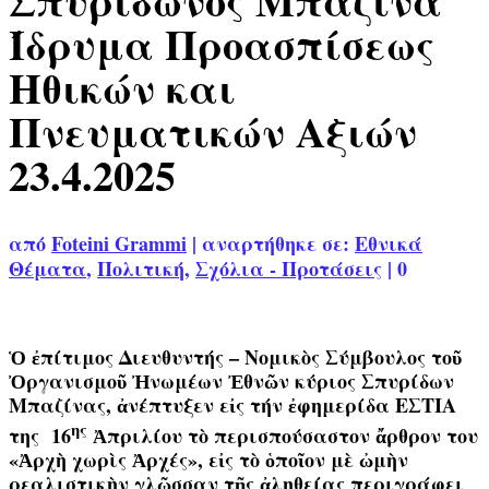
Σπυρίδωνος Μπαζίνα
Ίδρυμα Προασπίσεως
Ηθικών και
Πνευματικών Αξιών
23.4.2025
από
Foteini Grammi
|
αναρτήθηκε σε:
Εθνικά
Θέματα
,
Πολιτική
,
Σχόλια - Προτάσεις
|
0
Ὁ ἐπίτιμος Διευθυντής – Νομικὸς Σύμβουλος τοῦ
Ὀργανισμοῦ Ἠνωμέων Ἐθνῶν κύριος Σπυρίδων
Μπαζίνας, ἀνέπτυξεν εἰς τήν ἐφημερίδα ΕΣΤΙΑ
ης
της 16
Ἀπριλίου τὸ περισπούσαστον ἄρθρον του
«Ἀρχὴ χωρὶς Ἀρχές», εἰς τὸ ὁποῖον μὲ ὠμὴν
ρεαλιστικὴν γλῶσσαν τῆς ἀληθείας περιγράφει