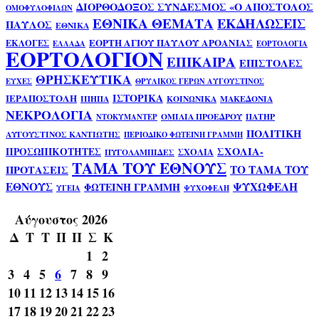
ΔΙΟΡΘΟΔΟΞΟΣ ΣΥΝΔΕΣΜΟΣ «Ο ΑΠΟΣΤΟΛΟΣ
ΟΜΟΦΥΛΟΦΙΛΩΝ
ΕΘΝΙΚΑ ΘΕΜΑΤΑ
ΕΚΔΗΛΩΣΕΙΣ
ΠΑΥΛΟΣ
ΕΘΝΙΚΑ
ΕΟΡΤΗ ΑΓΙΟΥ ΠΑΥΛΟΥ ΑΡΟΑΝΙΑΣ
ΕΚΛΟΓΕΣ
ΕΛΛΑΔΑ
ΕΟΡΤΟΛΟΓΙΑ
ΕΟΡΤΟΛΟΓΙΟΝ
ΕΠΙΚΑΙΡΑ
ΕΠΙΣΤΟΛΕΣ
ΘΡΗΣΚΕΥΤΙΚΑ
ΕΥΧΕΣ
ΘΡΥΛΙΚΟΣ ΓΕΡΩΝ ΑΥΓΟΥΣΤΙΝΟΣ
ΙΣΤΟΡΙΚΑ
ΙΕΡΑΠΟΣΤΟΛΗ
ΙΠΗΠΑ
ΚΟΙΝΩΝΙΚΑ
ΜΑΚΕΔΟΝΙΑ
ΝΕΚΡΟΛΟΓΙΑ
ΟΜΙΛΙΑ ΠΡΟΕΔΡΟΥ
ΠΑΤΗΡ
ΝΤΟΚΥΜΑΝΤΕΡ
ΠΟΛΙΤΙΚΗ
ΑΥΓΟΥΣΤΙΝΟΣ ΚΑΝΤΙΩΤΗΣ
ΠΕΡΙΟΔΙΚΟ ΦΩΤΕΙΝΗ ΓΡΑΜΜΗ
ΣΧΟΛΙΑ-
ΠΡΟΣΩΠΙΚΟΤΗΤΕΣ
ΣΧΟΛΙΑ
ΠΥΓΟΛΑΜΠΙΔΕΣ
ΤΑΜΑ ΤΟΥ ΕΘΝΟΥΣ
ΤΟ ΤΑΜΑ ΤΟΥ
ΠΡΟΤΑΣΕΙΣ
ΕΘΝΟΥΣ
ΨΥΧΩΦΕΛΗ
ΦΩΤΕΙΝΗ ΓΡΑΜΜΗ
ΥΓΕΙΑ
ΨΥΧΟΦΕΛΗ
Αύγουστος 2026
Δ
Τ
Τ
Π
Π
Σ
Κ
1
2
3
4
5
6
7
8
9
10
11
12
13
14
15
16
17
18
19
20
21
22
23