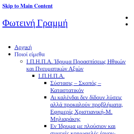
Skip to Main Content
Φωτεινή Γραμμή
Αρχική
Ποιοί είμεθα
Ι.Π.Η.Π.Α. Ίδρυμα Προασπίσεως Ηθικών
και Πνευματικών Αξιών
Ι.Π.Η.Π.Α.
Σύστασις – Σκοπός –
Καταστατικόν
Αι καλένδαι δεν δίδουν λύσεις
αλλά προκαλούν προβλήματα,
Εφημερίς Χριστιανική-Μ.
Μηλιαράκης
Εν Ίδρυμα με πλούσιον και
συνεχές κοινωφελές έργον-