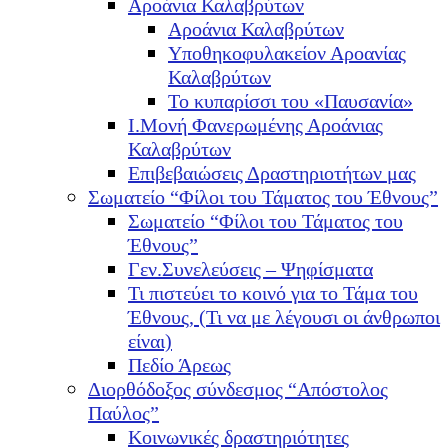
Αροάνια Καλαβρύτων
Αροάνια Καλαβρύτων
Υποθηκοφυλακείον Αροανίας
Καλαβρύτων
Το κυπαρίσσι του «Παυσανία»
Ι.Μονή Φανερωμένης Αροάνιας
Καλαβρύτων
Επιβεβαιώσεις Δραστηριοτήτων μας
Σωματείο “Φίλοι του Τάματος του Έθνους”
Σωματείο “Φίλοι του Τάματος του
Έθνους”
Γεν.Συνελεύσεις – Ψηφίσματα
Τι πιστεύει το κοινό για το Τάμα του
Έθνους, (Τι να με λέγουσι οι άνθρωποι
είναι)
Πεδίο Άρεως
Διορθόδοξος σύνδεσμος “Απόστολος
Παύλος”
Κοινωνικές δραστηριότητες