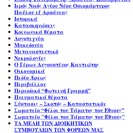
Ιερός Ναός Αγίου Νέου Οσιομάρτυρος
Παύλου εξ Αροάνιας
Ιστορικά
Κατασκηνώσεις
Κοινωνικά θέματα
Λογοτεχνία
Μακεδονία
Μεταναστευτικό
Νεκρολογίες
Ο Γέρων Αυγουστίνος Καντιώτης
Οικονομικά
Πεδίο Άρεως
Περιβάλλον
Περιοδικό “Φωτεινή Γραμμή”
Πνευματικά θέματα
Σύστασις – Σκοπός – Καταστατικόν
Σωματείο “Φίλοι του Τάματος του Έθνους”
Σωματείο "Φίλοι του Τάματος του Έθνους"
ΤΑ ΜΕΛΗ ΤΩΝ ΔΙΟΙΚΗΤΙΚΩΝ
ΣΥΜΒΟΥΛΙΩΝ ΤΩΝ ΦΟΡΕΩΝ ΜΑΣ