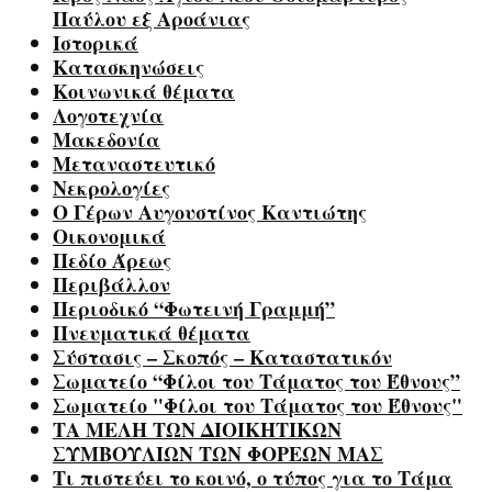
Παύλου εξ Αροάνιας
Ιστορικά
Κατασκηνώσεις
Κοινωνικά θέματα
Λογοτεχνία
Μακεδονία
Μεταναστευτικό
Νεκρολογίες
Ο Γέρων Αυγουστίνος Καντιώτης
Οικονομικά
Πεδίο Άρεως
Περιβάλλον
Περιοδικό “Φωτεινή Γραμμή”
Πνευματικά θέματα
Σύστασις – Σκοπός – Καταστατικόν
Σωματείο “Φίλοι του Τάματος του Έθνους”
Σωματείο "Φίλοι του Τάματος του Έθνους"
ΤΑ ΜΕΛΗ ΤΩΝ ΔΙΟΙΚΗΤΙΚΩΝ
ΣΥΜΒΟΥΛΙΩΝ ΤΩΝ ΦΟΡΕΩΝ ΜΑΣ
Τι πιστεύει το κοινό, ο τύπος για το Τάμα