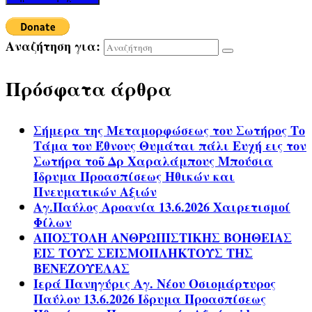
Αναζήτηση για:
Πρόσφατα άρθρα
Σήμερα της Μεταμορφώσεως του Σωτήρος Το
Τάμα του Έθνους Θυμάται πάλι Ευχή εις τον
Σωτήρα τοῦ Δρ Χαραλάμπους Μπούσια
Ίδρυμα Προασπίσεως Ηθικών και
Πνευματικών Αξιών
Αγ.Παύλος Αροανία 13.6.2026 Χαιρετισμοί
Φίλων
ΑΠΟΣΤΟΛΗ ΑΝΘΡΩΠΙΣΤΙΚΗΣ ΒΟΗΘΕΙΑΣ
ΕΙΣ ΤΟΥΣ ΣΕΙΣΜΟΠΛΗΚΤΟΥΣ ΤΗΣ
ΒΕΝΕΖΟΥΕΛΑΣ
Ιερά Πανηγύρις Αγ. Νέου Οσιομάρτυρος
Παύλου 13.6.2026 Ίδρυμα Προασπίσεως