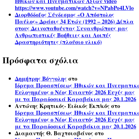
Ηθικών και Πνευματικών Αξιών video
https://www.youtube.com/watch?v=NPabPo4LVlo
Διορθόδοξος Σύνδεσμος «Ο Απόστολος
Παύλος» Δράσις 34 Ετών (1992 – 2026) Δίπλα
στους Δεινοπαθούντας Συνανθρώπους μας
Ανθρωπιστικές Βοήθειες και Λοιπές
Δραστηριότητες (πλούσιο υλικό)
Πρόσφατα σχόλια
Δημήτρης Βόγγολης
στο
Ίδρυμα Προασπίσεως Ηθικών και Πνευματικ
Ευλογημένος ο Νέος Ενιαυτός 2026 Ευχές μας
με τα Παραδοσικά Καραβάκια μας 20.1.2026
Αντώνης Κρητικός- Ειδικός Εκπ/κός
στο
Ίδρυμα Προασπίσεως Ηθικών και Πνευματικ
Ευλογημένος ο Νέος Ενιαυτός 2026 Ευχές μας
με τα Παραδοσικά Καραβάκια μας 20.1.2026
Διαμαντής Θ. Βαχτσιαβάνος
στο