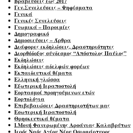
Βραβεύσεις έως 2017
Γεν.Συνελεύσεις – Ψηφίσματα
Γενικά
Γενικές Συνελεύσεις
Γνωμικά – Παροιμίες
Δημογραφικό
Δημοσιεύσεις – Άρθρα
Διάφορες εκδηλώσεις, Δραστηριότητες
Διορθόδοξος σύνδεσμος “Απόστολος Παύλος”
Εκδηλώσεις
Εκδηλώσεις αδελφών φορέων
Εκπαιδευτικά θέματα
Ελληνική γλώσσα
Εξωτερική Ιεραποστολή
Εορτασμοί προηγούμενων ετών
Εορτολόγια
Επιβεβαιώσεις Δραστηριοτήτων μας
Εσωτερική Ιεραποστολή
Θρησκευτικά θέματα
Ι.Μονή Φανερωμένης Αροάνιας Καλαβρύτων
Ιερός Ναός Αγίου Νέου Οσιομάρτυρος