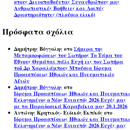
στους Δεινοπαθούντας Συνανθρώπους μας
Ανθρωπιστικές Βοήθειες και Λοιπές
Δραστηριότητες (πλούσιο υλικό)
Πρόσφατα σχόλια
Δημήτρης Βόγγολης
στο
Σήμερα της
Μεταμορφώσεως του Σωτήρος Το Τάμα του
Έθνους Θυμάται πάλι Ευχή εις τον Σωτήρα
τοῦ Δρ Χαραλάμπους Μπούσια Ίδρυμα
Προασπίσεως Ηθικών και Πνευματικών
Αξιών
Δημήτρης Βόγγολης
στο
Ίδρυμα Προασπίσεως Ηθικών και Πνευματικ
Ευλογημένος ο Νέος Ενιαυτός 2026 Ευχές μας
με τα Παραδοσικά Καραβάκια μας 20.1.2026
Αντώνης Κρητικός- Ειδικός Εκπ/κός
στο
Ίδρυμα Προασπίσεως Ηθικών και Πνευματικ
Ευλογημένος ο Νέος Ενιαυτός 2026 Ευχές μας