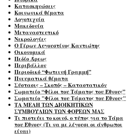
Κατασκηνώσεις
Κοινωνικά θέματα
Λογοτεχνία
Μακεδονία
Μεταναστευτικό
Νεκρολογίες
Ο Γέρων Αυγουστίνος Καντιώτης
Οικονομικά
Πεδίο Άρεως
Περιβάλλον
Περιοδικό “Φωτεινή Γραμμή”
Πνευματικά θέματα
Σύστασις – Σκοπός – Καταστατικόν
Σωματείο “Φίλοι του Τάματος του Έθνους”
Σωματείο "Φίλοι του Τάματος του Έθνους"
ΤΑ ΜΕΛΗ ΤΩΝ ΔΙΟΙΚΗΤΙΚΩΝ
ΣΥΜΒΟΥΛΙΩΝ ΤΩΝ ΦΟΡΕΩΝ ΜΑΣ
Τι πιστεύει το κοινό, ο τύπος για το Τάμα
του Έθνους (Τι να με λέγουσι οι άνθρωποι
είναι)