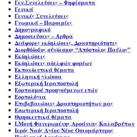
Γεν.Συνελεύσεις – Ψηφίσματα
Γενικά
Γενικές Συνελεύσεις
Γνωμικά – Παροιμίες
Δημογραφικό
Δημοσιεύσεις – Άρθρα
Διάφορες εκδηλώσεις, Δραστηριότητες
Διορθόδοξος σύνδεσμος “Απόστολος Παύλος”
Εκδηλώσεις
Εκδηλώσεις αδελφών φορέων
Εκπαιδευτικά θέματα
Ελληνική γλώσσα
Εξωτερική Ιεραποστολή
Εορτασμοί προηγούμενων ετών
Εορτολόγια
Επιβεβαιώσεις Δραστηριοτήτων μας
Εσωτερική Ιεραποστολή
Θρησκευτικά θέματα
Ι.Μονή Φανερωμένης Αροάνιας Καλαβρύτων
Ιερός Ναός Αγίου Νέου Οσιομάρτυρος