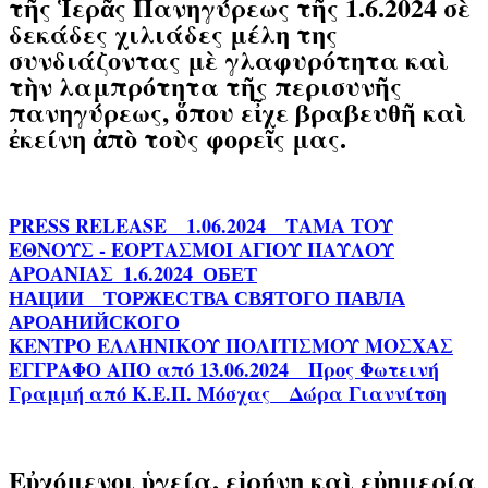
τῆς Ἱερᾶς Πανηγύρεως τῆς 1.6.2024 σὲ
δεκάδες χιλιάδες μέλη της
συνδιάζοντας μὲ γλαφυρότητα καὶ
τὴν λαμπρότητα τῆς περισυνῆς
πανηγύρεως, ὅπου εἶχε βραβευθῆ καὶ
ἐκείνη ἀπὸ τοὺς φορεῖς μας.
PRESS RELEASE__1.06.2024__ΤΑΜΑ ΤΟΥ
ΕΘΝΟΥΣ - ΕΟΡΤΑΣΜΟΙ ΑΓΙΟΥ ΠΑΥΛΟΥ
ΑΡОΑΝΙΑΣ_1.6.2024_ОБЕТ
НАЦИИ__ТОРЖЕСТВА СВЯТОГО ПАВЛА
АРОАНИЙСКОГО
ΚΕΝΤΡΟ ΕΛΛΗΝΙΚΟΥ ΠΟΛΙΤΙΣΜΟΥ ΜΟΣΧΑΣ
ΕΓΓΡΑΦΟ ΑΠΟ από 13.06.2024__Προς Φωτεινή
Γραμμή από Κ.Ε.Π. Μόσχας__Δώρα Γιαννίτση
Εὐχόμενοι ὑγεία, εἰρήνη καὶ εὐημερία