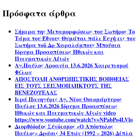
Πρόσφατα άρθρα
Σήμερα της Μεταμορφώσεως του Σωτήρος Το
Τάμα του Έθνους Θυμάται πάλι Ευχή εις τον
Σωτήρα τοῦ Δρ Χαραλάμπους Μπούσια
Ίδρυμα Προασπίσεως Ηθικών και
Πνευματικών Αξιών
Αγ.Παύλος Αροανία 13.6.2026 Χαιρετισμοί
Φίλων
ΑΠΟΣΤΟΛΗ ΑΝΘΡΩΠΙΣΤΙΚΗΣ ΒΟΗΘΕΙΑΣ
ΕΙΣ ΤΟΥΣ ΣΕΙΣΜΟΠΛΗΚΤΟΥΣ ΤΗΣ
ΒΕΝΕΖΟΥΕΛΑΣ
Ιερά Πανηγύρις Αγ. Νέου Οσιομάρτυρος
Παύλου 13.6.2026 Ίδρυμα Προασπίσεως
Ηθικών και Πνευματικών Αξιών video
https://www.youtube.com/watch?v=NPabPo4LVlo
Διορθόδοξος Σύνδεσμος «Ο Απόστολος
Παύλος» Δράσις 34 Ετών (1992 – 2026) Δίπλα