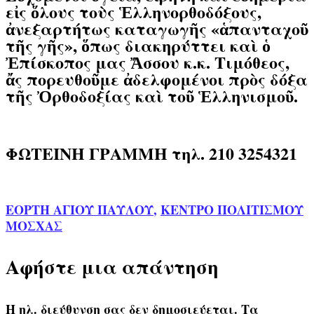
εἰς ὅλους τοὺς Ἑλληνορθοδόξους,
ἀνεξαρτήτως καταγωγῆς «ἁπανταχοῦ
τῆς γῆς», ὅπως διακηρύττει καὶ ὁ
Ἐπίσκοπος μας Ἄσσου κ.κ. Τιμόθεος,
ἄς πορευθοῦμε ἀδελφομένοι πρὸς δόξα
τῆς Ὀρθοδοξίας καὶ τοῦ Ἑλληνισμοῦ.
ΦΩΤΕΙΝΗ ΓΡΑΜΜΗ τηλ. 210 3254321
ΕΟΡΤΗ ΑΓΙΟΥ ΠΑΥΛΟΥ
,
ΚΕΝΤΡΟ ΠΟΛΙΤΙΣΜΟΥ
ΜΟΣΧΑΣ
Αφήστε μια απάντηση
Η ηλ. διεύθυνση σας δεν δημοσιεύεται.
Τα