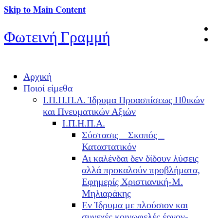
Skip to Main Content
Φωτεινή Γραμμή
Αρχική
Ποιοί είμεθα
Ι.Π.Η.Π.Α. Ίδρυμα Προασπίσεως Ηθικών
και Πνευματικών Αξιών
Ι.Π.Η.Π.Α.
Σύστασις – Σκοπός –
Καταστατικόν
Αι καλένδαι δεν δίδουν λύσεις
αλλά προκαλούν προβλήματα,
Εφημερίς Χριστιανική-Μ.
Μηλιαράκης
Εν Ίδρυμα με πλούσιον και
συνεχές κοινωφελές έργον-