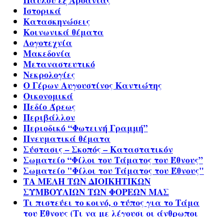
Παύλου εξ Αροάνιας
Ιστορικά
Κατασκηνώσεις
Κοινωνικά θέματα
Λογοτεχνία
Μακεδονία
Μεταναστευτικό
Νεκρολογίες
Ο Γέρων Αυγουστίνος Καντιώτης
Οικονομικά
Πεδίο Άρεως
Περιβάλλον
Περιοδικό “Φωτεινή Γραμμή”
Πνευματικά θέματα
Σύστασις – Σκοπός – Καταστατικόν
Σωματείο “Φίλοι του Τάματος του Έθνους”
Σωματείο "Φίλοι του Τάματος του Έθνους"
ΤΑ ΜΕΛΗ ΤΩΝ ΔΙΟΙΚΗΤΙΚΩΝ
ΣΥΜΒΟΥΛΙΩΝ ΤΩΝ ΦΟΡΕΩΝ ΜΑΣ
Τι πιστεύει το κοινό, ο τύπος για το Τάμα
του Έθνους (Τι να με λέγουσι οι άνθρωποι