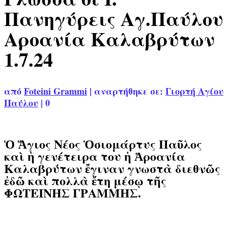
Πανηγύρεις Αγ.Παύλου
Αροανία Καλαβρύτων
1.7.24
από
Foteini Grammi
|
αναρτήθηκε σε:
Γιορτή Αγίου
Παύλου
|
0
Ὁ Ἅγιος Νέος Ὁσιομάρτυς Παῦλος
καὶ ἡ γενέτειρα του ἡ Ἀροανία
Καλαβρύτων ἔγιναν γνωστὰ διεθνῶς
ἐδῶ καὶ πολλὰ ἔτη μέσῳ τῆς
ΦΩΤΕΙΝΗΣ ΓΡΑΜΜΗΣ.