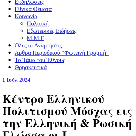
Εκδηλώσεις
Εθνικά Θέματα
Κοινωνία
Πολιτική
Εξωτερικές Ειδήσεις
Μ.Μ.Ε
Όλες οι Αναρτήσεις
Άρθρα Περιοδικού “Φωτεινή Γραμμή”
Το Τάμα του Έθνους
Θρησκευτικά
1
Ιούλ 2024
Κέντρο Ελληνικού
Πολιτισμού Μόσχας εις
την Ελληνική & Ρωσική
Γλώσσα οι Ι.