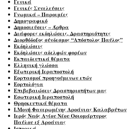
Γενικά
Γενικές Συνελεύσεις
Γνωμικά – Παροιμίες
Δημογραφικό
Δημοσιεύσεις – Άρθρα
Διάφορες εκδηλώσεις, Δραστηριότητες
Διορθόδοξος σύνδεσμος “Απόστολος Παύλος”
Εκδηλώσεις
Εκδηλώσεις αδελφών φορέων
Εκπαιδευτικά θέματα
Ελληνική γλώσσα
Εξωτερική Ιεραποστολή
Εορτασμοί προηγούμενων ετών
Εορτολόγια
Επιβεβαιώσεις Δραστηριοτήτων μας
Εσωτερική Ιεραποστολή
Θρησκευτικά θέματα
Ι.Μονή Φανερωμένης Αροάνιας Καλαβρύτων
Ιερός Ναός Αγίου Νέου Οσιομάρτυρος
Παύλου εξ Αροάνιας
Ιστορικά