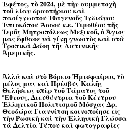
Ἐφέτος, τὸ 2024, μὲ τὴν συμμετοχὴ
τοῦ λίαν δραστήριου καὶ
πασίγνωστου Ἰθαγενοῦς Ἰνδιάνου
Ἐπισκόπου Ἄσσου κ.κ. Τιμοθέου τῆς
Ἱερᾶς Μητροπόλεως Μεξικοῦ, ὁ Ἅγιος
μας ἔφθασε νὰ γίνῃ γνωστὸς καὶ στὰ
Τροπικὰ Δάση τῆς Λατινικῆς
Ἀμερικῆς.
Ἀλλὰ καὶ στὸ Βόρειο Ἡμισφαίριο, τὸ
μέλος μας καὶ Πρέσβυς Καλῆς
Θελήσεως ὑπὲρ τοῦ Τάματος τοῦ
Ἔθνους, Διευθύντρια τοῦ Κέντρου
Ἑλληνικοῦ Πολιτισμοῦ Μόσχας Δρ.
Θεοδώρα Γιαννίτση κοινοποίησε εἰς
τὴν Ρωσικὴ καὶ τὴν Ἑλληνικὴ Γλώσσα
τὰ Δελτία Τύπου καὶ φωτογραφίες