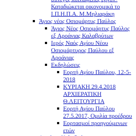
Καταδιώκεται οικονομικά το
Ι.Π.Η.Π.Α. Μ.Μηλιαράκη
Άγιος νέος Οσιομάρτυς Παύλος
Άγιος Νέος Οσιομάρτυς Παύλος
εξ Αροάνιας Καλαβρύτων
Ιερός Ναός Αγίου Νέου
Οσιομάρτυρος Παύλου εξ
Αροάνιας
Εκδηλώσεις
Εορτή Αγίου Παύλου, 12-5-
2018
ΚΥΡΙΑΚΗ 29.4.2018
ΑΡΧΙΕΡΑΤΙΚΗ
Θ.ΛΕΙΤΟΥΡΓΙΑ
Εορτή Αγίου Παύλου
27.5.2017, Ομιλία προέδρου
Εορτασμοί προηγούμενων
ετών