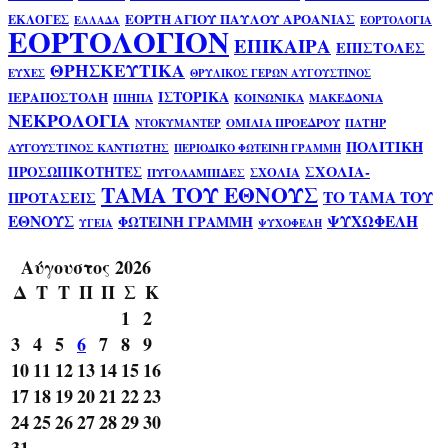
ΕΟΡΤΗ ΑΓΙΟΥ ΠΑΥΛΟΥ ΑΡΟΑΝΙΑΣ
ΕΚΛΟΓΕΣ
ΕΛΛΑΔΑ
ΕΟΡΤΟΛΟΓΙΑ
ΕΟΡΤΟΛΟΓΙΟΝ
ΕΠΙΚΑΙΡΑ
ΕΠΙΣΤΟΛΕΣ
ΘΡΗΣΚΕΥΤΙΚΑ
ΕΥΧΕΣ
ΘΡΥΛΙΚΟΣ ΓΕΡΩΝ ΑΥΓΟΥΣΤΙΝΟΣ
ΙΣΤΟΡΙΚΑ
ΙΕΡΑΠΟΣΤΟΛΗ
ΙΠΗΠΑ
ΚΟΙΝΩΝΙΚΑ
ΜΑΚΕΔΟΝΙΑ
ΝΕΚΡΟΛΟΓΙΑ
ΟΜΙΛΙΑ ΠΡΟΕΔΡΟΥ
ΠΑΤΗΡ
ΝΤΟΚΥΜΑΝΤΕΡ
ΠΟΛΙΤΙΚΗ
ΑΥΓΟΥΣΤΙΝΟΣ ΚΑΝΤΙΩΤΗΣ
ΠΕΡΙΟΔΙΚΟ ΦΩΤΕΙΝΗ ΓΡΑΜΜΗ
ΣΧΟΛΙΑ-
ΠΡΟΣΩΠΙΚΟΤΗΤΕΣ
ΣΧΟΛΙΑ
ΠΥΓΟΛΑΜΠΙΔΕΣ
ΤΑΜΑ ΤΟΥ ΕΘΝΟΥΣ
ΤΟ ΤΑΜΑ ΤΟΥ
ΠΡΟΤΑΣΕΙΣ
ΕΘΝΟΥΣ
ΨΥΧΩΦΕΛΗ
ΦΩΤΕΙΝΗ ΓΡΑΜΜΗ
ΥΓΕΙΑ
ΨΥΧΟΦΕΛΗ
Αύγουστος 2026
Δ
Τ
Τ
Π
Π
Σ
Κ
1
2
3
4
5
6
7
8
9
10
11
12
13
14
15
16
17
18
19
20
21
22
23
24
25
26
27
28
29
30