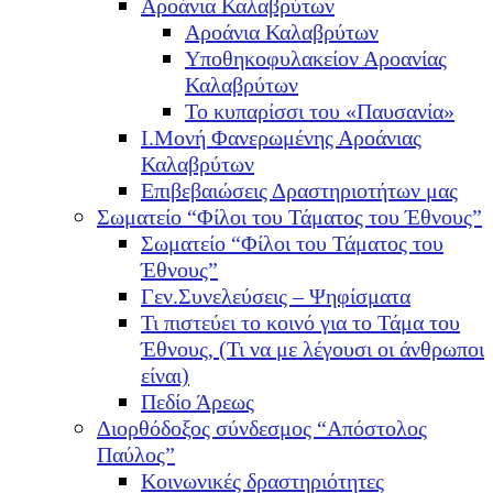
Αροάνια Καλαβρύτων
Αροάνια Καλαβρύτων
Υποθηκοφυλακείον Αροανίας
Καλαβρύτων
Το κυπαρίσσι του «Παυσανία»
Ι.Μονή Φανερωμένης Αροάνιας
Καλαβρύτων
Επιβεβαιώσεις Δραστηριοτήτων μας
Σωματείο “Φίλοι του Τάματος του Έθνους”
Σωματείο “Φίλοι του Τάματος του
Έθνους”
Γεν.Συνελεύσεις – Ψηφίσματα
Τι πιστεύει το κοινό για το Τάμα του
Έθνους, (Τι να με λέγουσι οι άνθρωποι
είναι)
Πεδίο Άρεως
Διορθόδοξος σύνδεσμος “Απόστολος
Παύλος”
Κοινωνικές δραστηριότητες