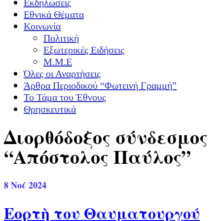
Εκδηλώσεις
Εθνικά Θέματα
Κοινωνία
Πολιτική
Εξωτερικές Ειδήσεις
Μ.Μ.Ε
Όλες οι Αναρτήσεις
Άρθρα Περιοδικού “Φωτεινή Γραμμή”
Το Τάμα του Έθνους
Θρησκευτικά
Διορθόδοξος σύνδεσμος
“Απόστολος Παύλος”
8
Νοέ 2024
Εορτὴ του Θαυματουργού