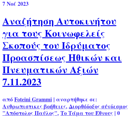
7
Νοέ 2023
Αναζήτηση Αυτοκινήτου
για τους Κοινωφελείς
Σκοπούς του Ιδρύματος
Προασπίσεως Ηθικών και
Πνευματικών Αξιών
7.11.2023
από
Foteini Grammi
|
αναρτήθηκε σε:
Ανθρωπιστικες βοήθειες
,
Διορθόδοξος σύνδεσμος
"Απόστολος Παύλος"
,
Το Τάμα του Έθνους
|
0