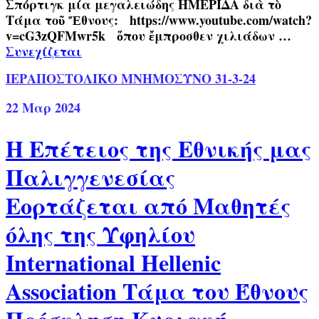
Σπόρτιγκ μία μεγαλειώδης ΗΜΕΡΙΔΑ διὰ τὸ
Τάμα τοῦ Ἔθνους: https://www.youtube.com/watch?
v=cG3zQFMwr5k ὅπου ἔμπροσθεν χιλιάδων …
Συνεχίζεται
ΙΕΡΑΠΟΣΤΟΛΙΚΟ ΜΝΗΜΟΣΥΝΟ 31-3-24
22
Μαρ 2024
Η Επέτειος της Εθνικής μας
Παλιγγενεσίας
Εορτάζεται από Μαθητές
όλης της Υφηλίου
International Hellenic
Association Τάμα του Έθνους