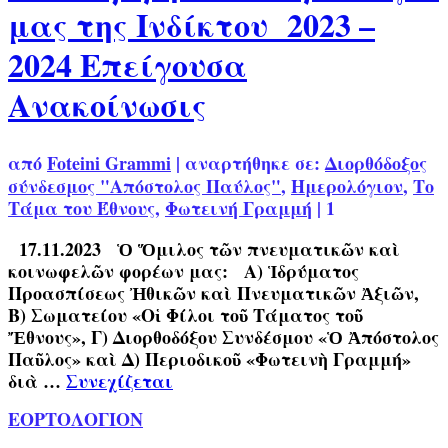
μας της Ινδίκτου 2023 –
2024 Επείγουσα
Ανακοίνωσις
από
Foteini Grammi
|
αναρτήθηκε σε:
Διορθόδοξος
σύνδεσμος "Απόστολος Παύλος"
,
Ημερολόγιον
,
Το
Τάμα του Έθνους
,
Φωτεινή Γραμμή
|
1
17.11.2023 Ὁ Ὅμιλος τῶν πνευματικῶν καὶ
κοινωφελῶν φορέων μας: Α) Ἱδρύματος
Προασπίσεως Ἠθικῶν καὶ Πνευματικῶν Ἀξιῶν,
Β) Σωματείου «Oἱ Φίλοι τοῦ Τάματος τοῦ
Ἔθνους», Γ) Διορθοδόξου Συνδέσμου «Ὁ Ἀπόστολος
Παῦλος» καὶ Δ) Περιοδικοῦ «Φωτεινὴ Γραμμή»
διὰ …
Συνεχίζεται
ΕΟΡΤΟΛΟΓΙΟΝ