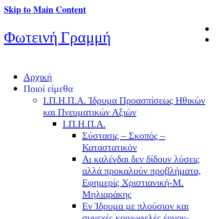
Skip to Main Content
Φωτεινή Γραμμή
Αρχική
Ποιοί είμεθα
Ι.Π.Η.Π.Α. Ίδρυμα Προασπίσεως Ηθικών
και Πνευματικών Αξιών
Ι.Π.Η.Π.Α.
Σύστασις – Σκοπός –
Καταστατικόν
Αι καλένδαι δεν δίδουν λύσεις
αλλά προκαλούν προβλήματα,
Εφημερίς Χριστιανική-Μ.
Μηλιαράκης
Εν Ίδρυμα με πλούσιον και
συνεχές κοινωφελές έργον-