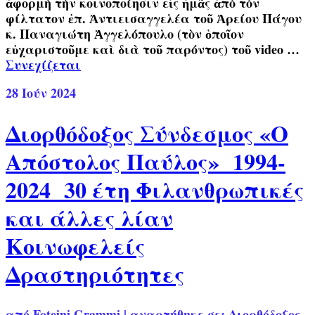
ἀφορμὴ τὴν κοινοποίησιν εἰς ἡμᾶς ἀπὸ τὸν
φίλτατον ἐπ. Ἀντιεισαγγελέα τοῦ Ἀρείου Πάγου
κ. Παναγιώτη Ἀγγελόπουλο (τὸν ὁποῖον
εὐχαριστοῦμε καὶ διὰ τοῦ παρόντος) τοῦ video …
Συνεχίζεται
28
Ιούν 2024
Διορθόδοξος Σύνδεσμος «Ο
Απόστολος Παύλος» 1994-
2024 30 έτη Φιλανθρωπικές
και άλλες λίαν
Κοινωφελείς
Δραστηριότητες
από
Foteini Grammi
|
αναρτήθηκε σε:
Διορθόδοξος