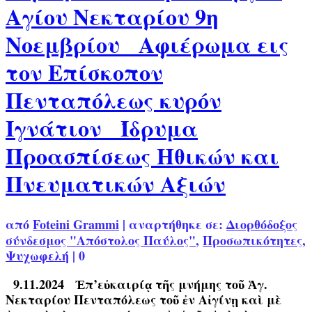
Αγίου Νεκταρίου 9η
Νοεμβρίου Αφιέρωμα εις
τον Επίσκοπον
Πενταπόλεως κυρόν
Ιγνάτιον Ίδρυμα
Προασπίσεως Ηθικών και
Πνευματικών Αξιών
από
Foteini Grammi
|
αναρτήθηκε σε:
Διορθόδοξος
σύνδεσμος "Απόστολος Παύλος"
,
Προσωπικότητες
,
Ψυχωφελή
|
0
9.11.2024 Ἐπ’εὐκαιρίᾳ τῆς μνήμης τοῦ Ἁγ.
Νεκταρίου Πενταπόλεως τοῦ ἐν Αἰγίνῃ καὶ μὲ