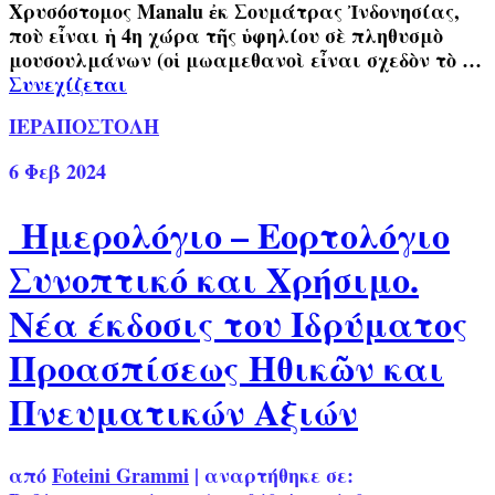
Χρυσόστομος Manalu ἐκ Σουμάτρας Ἰνδονησίας,
ποὺ εἶναι ἡ 4η χώρα τῆς ὑφηλίου σὲ πληθυσμὸ
μουσουλμάνων (οἱ μωαμεθανοὶ εἶναι σχεδὸν τὸ …
Συνεχίζεται
ΙΕΡΑΠΟΣΤΟΛΗ
6
Φεβ 2024
Ημερολόγιο – Εορτολόγιο
Συνοπτικό και Χρήσιμο.
Νέα έκδοσις του Ιδρύματος
Προασπίσεως Ηθικῶν και
Πνευματικών Αξιών
από
Foteini Grammi
|
αναρτήθηκε σε: