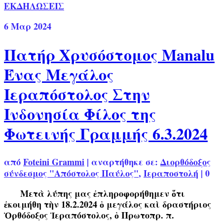
ΕΚΔΗΛΩΣΕΙΣ
6
Μαρ 2024
Πατήρ Χρυσόστομος Manalu
Ένας Μεγάλος
Ιεραπόστολος Στην
Ινδονησία Φίλος της
Φωτεινής Γραμμής 6.3.2024
από
Foteini Grammi
|
αναρτήθηκε σε:
Διορθόδοξος
σύνδεσμος "Απόστολος Παύλος"
,
Ιεραποστολή
|
0
Μετὰ λύπης μας ἐπληροφορήθημεν ὅτι
ἐκοιμήθη τὴν 18.2.2024 ὁ μεγάλος καὶ δραστήριος
Ὀρθόδοξος Ἱεραπόστολος, ὁ Πρωτοπρ. π.