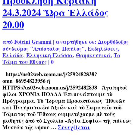
Πρόσκληση Κυριακή
24.3.2024 Ὥρα Ἑλλάδος
20.00
από
Foteini Grammi
|
αναρτήθηκε σε:
Διορθόδοξος
σύνδεσμος "Απόστολος Παύλος"
,
Εκδηλώσεις
,
Ελλάδα
,
Ελληνική Γλώσσα
,
Θρησκευτικά
,
Το
Τάμα του Έθνους
|
0
https://us02web.zoom.us/j/2592482838?
omn=86954823956 ή
HTTPS://us02web.zoom.us/j/2592482838 Ἀγαπητοὶ
φίλοι ΧΡΟΝΙΑ ΠΟΛΛΑ Ἐπισυνάπτουμε τὸ
Πρόγραμμα. Τὸ Ἵδρυμα Προασπίσεως Ἠθικῶν
καὶ Πνευματικῶν Ἀξιῶν καὶ τὸ Σωματεῖο τοῦ
Τάματος τοῦ Ἔθνους συμμετέχουμε μὲ τοὺς
μαθητὲς ἀπὸ τὸ Σχολεῖο «Ἁγία Σοφία» τῆς πόλεως
Μεντὰν τῆς νήσου …
Συνεχίζεται