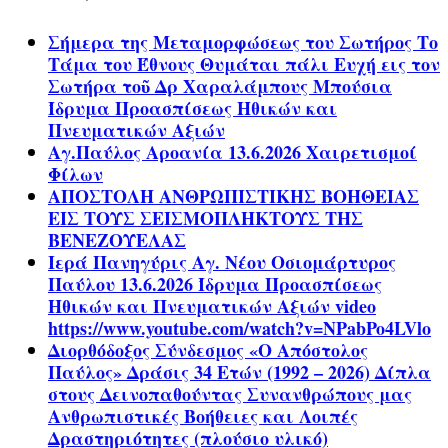
Σήμερα της Μεταμορφώσεως του Σωτήρος Το
Τάμα του Έθνους Θυμάται πάλι Ευχή εις τον
Σωτήρα τοῦ Δρ Χαραλάμπους Μπούσια
Ίδρυμα Προασπίσεως Ηθικών και
Πνευματικών Αξιών
Αγ.Παύλος Αροανία 13.6.2026 Χαιρετισμοί
Φίλων
ΑΠΟΣΤΟΛΗ ΑΝΘΡΩΠΙΣΤΙΚΗΣ ΒΟΗΘΕΙΑΣ
ΕΙΣ ΤΟΥΣ ΣΕΙΣΜΟΠΛΗΚΤΟΥΣ ΤΗΣ
ΒΕΝΕΖΟΥΕΛΑΣ
Ιερά Πανηγύρις Αγ. Νέου Οσιομάρτυρος
Παύλου 13.6.2026 Ίδρυμα Προασπίσεως
Ηθικών και Πνευματικών Αξιών video
https://www.youtube.com/watch?v=NPabPo4LVlo
Διορθόδοξος Σύνδεσμος «Ο Απόστολος
Παύλος» Δράσις 34 Ετών (1992 – 2026) Δίπλα
στους Δεινοπαθούντας Συνανθρώπους μας
Ανθρωπιστικές Βοήθειες και Λοιπές
Δραστηριότητες (πλούσιο υλικό)