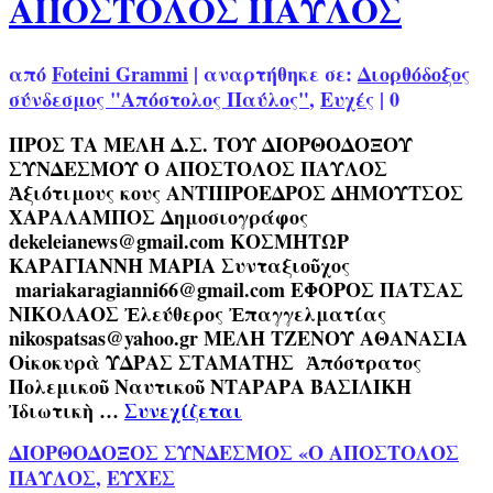
ΑΠΟΣΤΟΛΟΣ ΠΑΥΛΟΣ
από
Foteini Grammi
|
αναρτήθηκε σε:
Διορθόδοξος
σύνδεσμος "Απόστολος Παύλος"
,
Ευχές
|
0
ΠΡΟΣ ΤΑ ΜΕΛΗ Δ.Σ. ΤΟΥ ΔΙΟΡΘΟΔΟΞΟΥ
ΣΥΝΔΕΣΜΟΥ Ο ΑΠΟΣΤΟΛΟΣ ΠΑΥΛΟΣ
Ἀξιότιμους κους ΑΝΤΙΠΡΟΕΔΡΟΣ ΔΗΜΟΥΤΣΟΣ
ΧΑΡΑΛΑΜΠΟΣ Δημοσιογράφος
dekeleianews@gmail.com ΚΟΣΜΗΤΩΡ
ΚΑΡΑΓΙΑΝΝΗ ΜΑΡΙΑ Συνταξιοῦχος
mariakaragianni66@gmail.com ΕΦΟΡΟΣ ΠΑΤΣΑΣ
ΝΙΚΟΛΑΟΣ Ἐλεύθερος Ἐπαγγελματίας
nikospatsas@yahoo.gr ΜΕΛΗ ΤΖΕΝΟΥ ΑΘΑΝΑΣΙΑ
Οἰκοκυρὰ ΥΔΡΑΣ ΣΤΑΜΑΤΗΣ Ἀπόστρατος
Πολεμικοῦ Ναυτικοῦ ΝΤΑΡΑΡΑ ΒΑΣΙΛΙΚΗ
Ἰδιωτικὴ …
Συνεχίζεται
ΔΙΟΡΘΟΔΟΞΟΣ ΣΥΝΔΕΣΜΟΣ «Ο ΑΠΟΣΤΟΛΟΣ
ΠΑΥΛΟΣ
,
ΕΥΧΕΣ