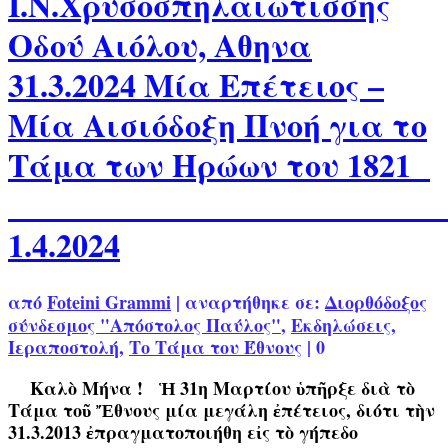
Ι.Ν.Χρυσοσπηλαιωτίσσης
Οδού Αιόλου, Αθηνα
31.3.2024 Μία Επέτειος –
Μία Αισιόδοξη Πνοή για το
Τάμα των Ηρώων του 1821
1.4.2024
από
Foteini Grammi
|
αναρτήθηκε σε:
Διορθόδοξος
σύνδεσμος "Απόστολος Παύλος"
,
Εκδηλώσεις
,
Ιεραποστολή
,
Το Τάμα του Έθνους
|
0
Καλὸ Μήνα ! Ἡ 31η Μαρτίου ὑπῆρξε διὰ τὸ
Τάμα τοῦ Ἔθνους μία μεγάλη ἐπέτειος, διότι τὴν
31.3.2013 ἐπραγματοποιήθη εἰς τὸ γήπεδο