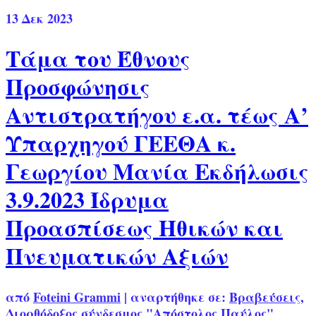
13
Δεκ 2023
Τάμα του Έθνους
Προσφώνησις
Αντιστρατήγου ε.α. τέως Α’
Υπαρχηγού ΓΕΕΘΑ κ.
Γεωργίου Μανία Εκδήλωσις
3.9.2023 Ίδρυμα
Προασπίσεως Ηθικών και
Πνευματικών Αξιών
από
Foteini Grammi
|
αναρτήθηκε σε:
Βραβεύσεις
,
Διορθόδοξος σύνδεσμος "Απόστολος Παύλος"
,