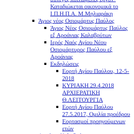
Καταδιώκεται οικονομικά το
Ι.Π.Η.Π.Α. Μ.Μηλιαράκη
Άγιος νέος Οσιομάρτυς Παύλος
Άγιος Νέος Οσιομάρτυς Παύλος
εξ Αροάνιας Καλαβρύτων
Ιερός Ναός Αγίου Νέου
Οσιομάρτυρος Παύλου εξ
Αροάνιας
Εκδηλώσεις
Εορτή Αγίου Παύλου, 12-5-
2018
ΚΥΡΙΑΚΗ 29.4.2018
ΑΡΧΙΕΡΑΤΙΚΗ
Θ.ΛΕΙΤΟΥΡΓΙΑ
Εορτή Αγίου Παύλου
27.5.2017, Ομιλία προέδρου
Εορτασμοί προηγούμενων
ετών