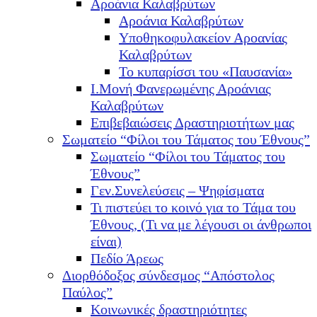
Αροάνια Καλαβρύτων
Αροάνια Καλαβρύτων
Υποθηκοφυλακείον Αροανίας
Καλαβρύτων
Το κυπαρίσσι του «Παυσανία»
Ι.Μονή Φανερωμένης Αροάνιας
Καλαβρύτων
Επιβεβαιώσεις Δραστηριοτήτων μας
Σωματείο “Φίλοι του Τάματος του Έθνους”
Σωματείο “Φίλοι του Τάματος του
Έθνους”
Γεν.Συνελεύσεις – Ψηφίσματα
Τι πιστεύει το κοινό για το Τάμα του
Έθνους, (Τι να με λέγουσι οι άνθρωποι
είναι)
Πεδίο Άρεως
Διορθόδοξος σύνδεσμος “Απόστολος
Παύλος”
Κοινωνικές δραστηριότητες