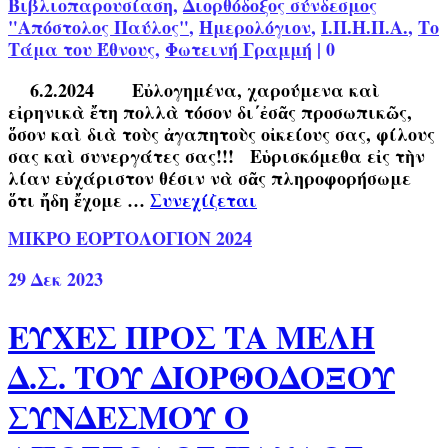
Βιβλιοπαρουσίαση
,
Διορθόδοξος σύνδεσμος
"Απόστολος Παύλος"
,
Ημερολόγιον
,
Ι.Π.Η.Π.Α.
,
Το
Τάμα του Έθνους
,
Φωτεινή Γραμμή
|
0
6.2.2024 Εὐλογημένα, χαρούμενα καὶ
εἰρηνικὰ ἔτη πολλὰ τόσον δι΄ἐσᾶς προσωπικῶς,
ὅσον καὶ διὰ τοὺς ἀγαπητοὺς οἰκείους σας, φίλους
σας καὶ συνεργάτες σας!!! Εὑρισκόμεθα εἰς τὴν
λίαν εὐχάριστον θέσιν νὰ σᾶς πληροφορήσωμε
ὅτι ἤδη ἔχομε …
Συνεχίζεται
ΜΙΚΡΟ ΕΟΡΤΟΛΟΓΙΟΝ 2024
29
Δεκ 2023
ΕΥΧΕΣ ΠΡΟΣ ΤΑ ΜΕΛΗ
Δ.Σ. ΤΟΥ ΔΙΟΡΘΟΔΟΞΟΥ
ΣΥΝΔΕΣΜΟΥ Ο