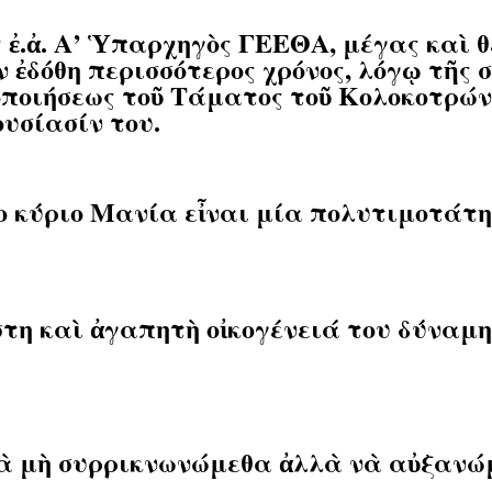
 ἐ.ἀ. Α’ Ὑπαρχηγὸς ΓΕΕΘΑ, μέγας καὶ 
ον ἐδόθη περισσότερος χρόνος, λόγῳ τῆ
οποιήσεως τοῦ Τάματος τοῦ Κολοκοτρών
υσίασίν του.
ο κύριο Μανία εἶναι μία πολυτιμοτάτη
τη καὶ ἀγαπητὴ οἰκογένειά του δύναμη 
ὰ μὴ συρρικνωνώμεθα ἀλλὰ νὰ αὐξανώμ