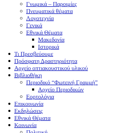
Γνωμικά – Παροιμίες
Πνευματικά θέματα
Λογοτεχνία
Γενικά
Εθνικά Θέματα
Μακεδονία
Ιστορικά
Τι Πρεσβεύουμε
Πρόσφατη Δραστηριότητα
Αρχείο οπτιακουστικού υλικού
Βιβλιοθήκη
Περιοδικό “Φωτεινή Γραμμή”
Αρχείο Περιοδικών
Εορτολόγια
Επικοινωνία
Εκδηλώσεις
Εθνικά Θέματα
Κοινωνία
Πολιτική