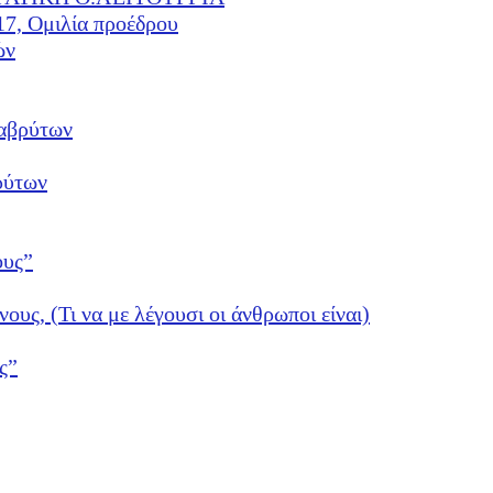
17, Ομιλία προέδρου
ών
αβρύτων
ρύτων
ους”
νους, (Τι να με λέγουσι οι άνθρωποι είναι)
ς”