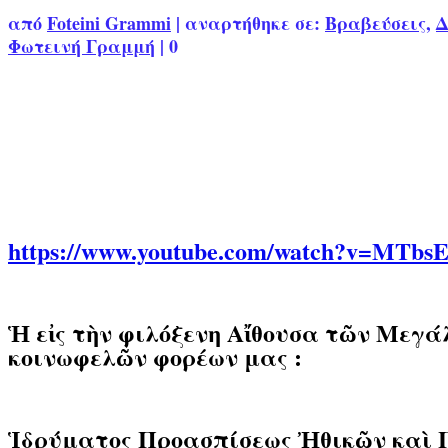
από
Foteini Grammi
|
αναρτήθηκε σε:
Βραβεύσεις
,
Δ
Φωτεινή Γραμμή
|
0
https://www.youtube.com/watch?v=MTbs
Ἡ εἰς τὴν φιλόξενη Αἴθουσα τῶν Μεγά
κοινωφελῶν φορέων μας :
Ἱδρύματος Προασπίσεως Ἠθικῶν καὶ 