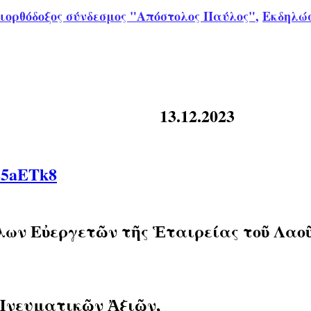
ιορθόδοξος σύνδεσμος "Απόστολος Παύλος"
,
Εκδηλώσ
13.12.2023
E5aETk8
λων Εὐεργετῶν τῆς Ἑταιρείας τοῦ Λαοῦ
Πνευματικῶν Ἀξιῶν,