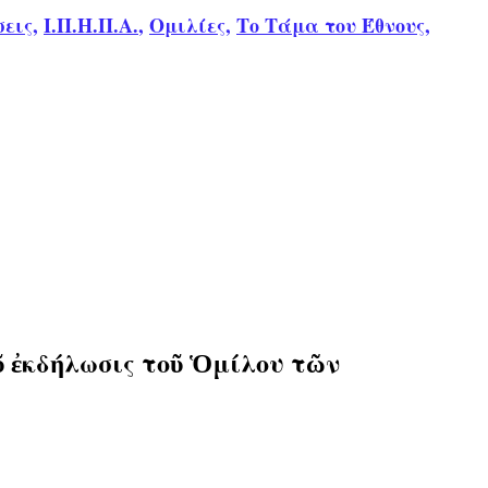
εις
,
Ι.Π.Η.Π.Α.
,
Ομιλίες
,
Το Τάμα του Έθνους
,
 ἐκδήλωσις τοῦ Ὁμίλου τῶν