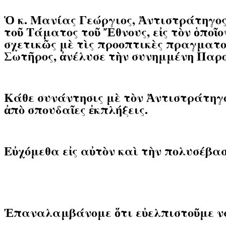
Ὁ
κ. Μανίας Γεώργιος, Ἀντιστράτηγος
τοῦ Τάματος τοῦ Ἔθνους,
εἰς τὸν ὁποῖ
σχετικῶς μὲ τὶς προοπτικὲς πραγματ
Σωτῆρος, ἀνέλυσε
τὴν συνημμένη Παρο
Κάθε συνάντησις μὲ τὸν Ἀντιστράτηγ
ἀπὸ σπουδαῖες ἐκπλήξεις.
Εὐχόμεθα εἰς αὐτὸν καὶ τὴν πολυσέβασ
Ἐπαναλαμβάνομε ὅτι εὐελπιστοῦμε ν