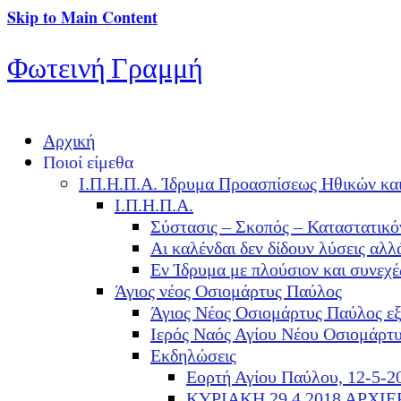
Skip to Main Content
Φωτεινή Γραμμή
Αρχική
Ποιοί είμεθα
Ι.Π.Η.Π.Α. Ίδρυμα Προασπίσεως Ηθικών κα
Ι.Π.Η.Π.Α.
Σύστασις – Σκοπός – Καταστατικό
Αι καλένδαι δεν δίδουν λύσεις α
Εν Ίδρυμα με πλούσιον και συνεχ
Άγιος νέος Οσιομάρτυς Παύλος
Άγιος Νέος Οσιομάρτυς Παύλος ε
Ιερός Ναός Αγίου Νέου Οσιομάρτ
Εκδηλώσεις
Εορτή Αγίου Παύλου, 12-5-2
ΚΥΡΙΑΚΗ 29.4.2018 ΑΡΧΙ