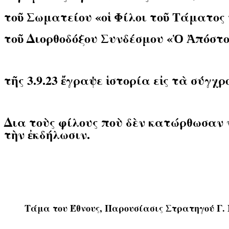
τοῦ Σωματείου «οἱ Φίλοι τοῦ Τάματος
τοῦ Διορθοδόξου Συνδέσμου «Ὁ Ἀπόστο
τῆς 3.9.23 ἔγραψε ἱστορία εἰς τὰ σύγχ
Δια τοὺς φίλους ποὺ δὲν κατώρθωσαν
τὴν ἐκδήλωσιν.
Τάμα του Έθνους, Παρουσίασις Στρατηγού Γ. 