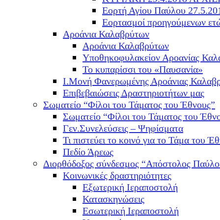
Εορτή Αγίου Παύλου 27.5.20
Εορτασμοί προηγούμενων ετ
Αροάνια Καλαβρύτων
Αροάνια Καλαβρύτων
Υποθηκοφυλακείον Αροανίας Καλ
Το κυπαρίσσι του «Παυσανία»
Ι.Μονή Φανερωμένης Αροάνιας Καλαβ
Επιβεβαιώσεις Δραστηριοτήτων μας
Σωματείο “Φίλοι του Τάματος του Έθνους”
Σωματείο “Φίλοι του Τάματος του Έθν
Γεν.Συνελεύσεις – Ψηφίσματα
Τι πιστεύει το κοινό για το Τάμα του Έθ
Πεδίο Άρεως
Διορθόδοξος σύνδεσμος “Απόστολος Παύλο
Κοινωνικές δραστηριότητες
Εξωτερική Ιεραποστολή
Κατασκηνώσεις
Εσωτερική Ιεραποστολή