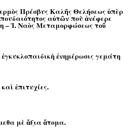
θερμὸς Πρέσβυς Καλῆς Θελήσεως ὑπὲρ
ς σπουδαιότητος αὐτῶν ποὺ ἀνέφερε
η – Ἱ. Ναὸς Μεταμορφώσεως τοῦ
 ἐγκυκλοπαιδικὴ ἐνημέρωσις γεμάτη
καὶ ἐπιτυχίες.
εθα μὲ ἄξια ἄτομα.