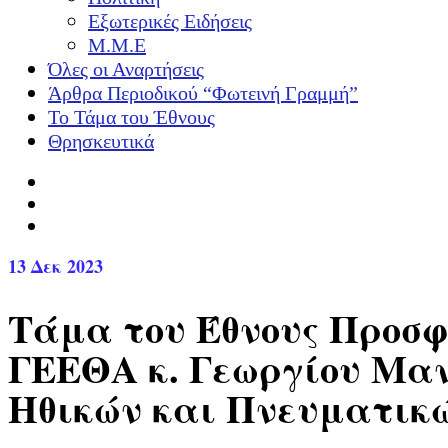
Εξωτερικές Ειδήσεις
Μ.Μ.Ε
Όλες οι Αναρτήσεις
Άρθρα Περιοδικού “Φωτεινή Γραμμή”
Το Τάμα του Έθνους
Θρησκευτικά
13
Δεκ 2023
Τάμα του Έθνους Προσφ
ΓΕΕΘΑ κ. Γεωργίου Μαν
Ηθικών και Πνευματικ