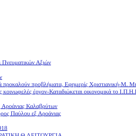
ι Πνευματικών Αξιών
ν
λλά προκαλούν προβλήματα, Εφημερίς Χριστιανική-Μ. Μ
ές κοινωφελές έργον-Καταδιώκεται οικονομικά το Ι.Π.
ξ Αροάνιας Καλαβρύτων
υρος Παύλου εξ Αροάνιας
018
ΕΡΑΤΙΚΗ Θ.ΛΕΙΤΟΥΡΓΙΑ