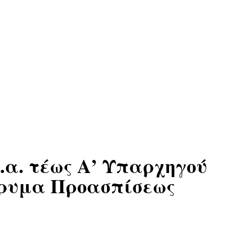
.α. τέως Α’ Υπαρχηγού
Ίδρυμα Προασπίσεως