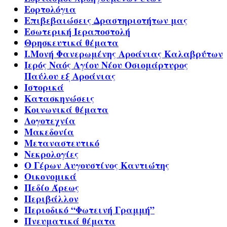
Εορτολόγια
Επιβεβαιώσεις Δραστηριοτήτων μας
Εσωτερική Ιεραποστολή
Θρησκευτικά θέματα
Ι.Μονή Φανερωμένης Αροάνιας Καλαβρύτων
Ιερός Ναός Αγίου Νέου Οσιομάρτυρος
Παύλου εξ Αροάνιας
Ιστορικά
Κατασκηνώσεις
Κοινωνικά θέματα
Λογοτεχνία
Μακεδονία
Μεταναστευτικό
Νεκρολογίες
Ο Γέρων Αυγουστίνος Καντιώτης
Οικονομικά
Πεδίο Άρεως
Περιβάλλον
Περιοδικό “Φωτεινή Γραμμή”
Πνευματικά θέματα