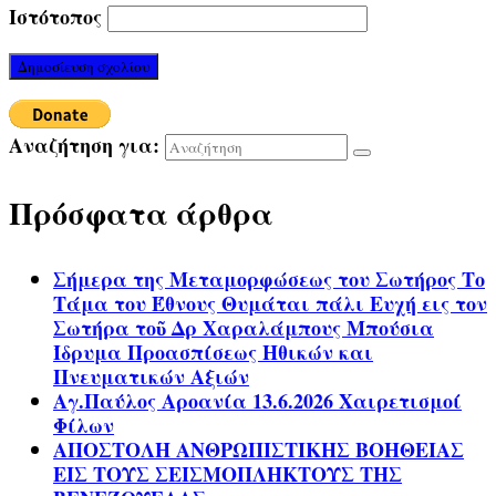
Ιστότοπος
Αναζήτηση για:
Πρόσφατα άρθρα
Σήμερα της Μεταμορφώσεως του Σωτήρος Το
Τάμα του Έθνους Θυμάται πάλι Ευχή εις τον
Σωτήρα τοῦ Δρ Χαραλάμπους Μπούσια
Ίδρυμα Προασπίσεως Ηθικών και
Πνευματικών Αξιών
Αγ.Παύλος Αροανία 13.6.2026 Χαιρετισμοί
Φίλων
ΑΠΟΣΤΟΛΗ ΑΝΘΡΩΠΙΣΤΙΚΗΣ ΒΟΗΘΕΙΑΣ
ΕΙΣ ΤΟΥΣ ΣΕΙΣΜΟΠΛΗΚΤΟΥΣ ΤΗΣ