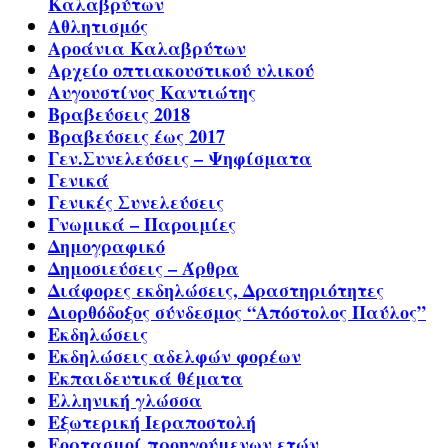
Καλαβρύτων
Αθλητισμός
Αροάνια Καλαβρύτων
Αρχείο οπτιακουστικού υλικού
Αυγουστίνος Καντιώτης
Βραβεύσεις 2018
Βραβεύσεις έως 2017
Γεν.Συνελεύσεις – Ψηφίσματα
Γενικά
Γενικές Συνελεύσεις
Γνωμικά – Παροιμίες
Δημογραφικό
Δημοσιεύσεις – Άρθρα
Διάφορες εκδηλώσεις, Δραστηριότητες
Διορθόδοξος σύνδεσμος “Απόστολος Παύλος”
Εκδηλώσεις
Εκδηλώσεις αδελφών φορέων
Εκπαιδευτικά θέματα
Ελληνική γλώσσα
Εξωτερική Ιεραποστολή
Εορτασμοί προηγούμενων ετών