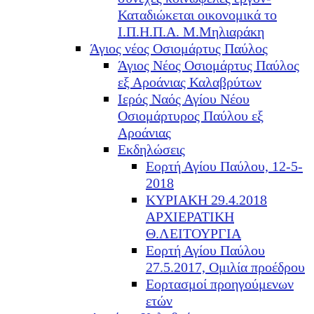
Καταδιώκεται οικονομικά το
Ι.Π.Η.Π.Α. Μ.Μηλιαράκη
Άγιος νέος Οσιομάρτυς Παύλος
Άγιος Νέος Οσιομάρτυς Παύλος
εξ Αροάνιας Καλαβρύτων
Ιερός Ναός Αγίου Νέου
Οσιομάρτυρος Παύλου εξ
Αροάνιας
Εκδηλώσεις
Εορτή Αγίου Παύλου, 12-5-
2018
ΚΥΡΙΑΚΗ 29.4.2018
ΑΡΧΙΕΡΑΤΙΚΗ
Θ.ΛΕΙΤΟΥΡΓΙΑ
Εορτή Αγίου Παύλου
27.5.2017, Ομιλία προέδρου
Εορτασμοί προηγούμενων
ετών