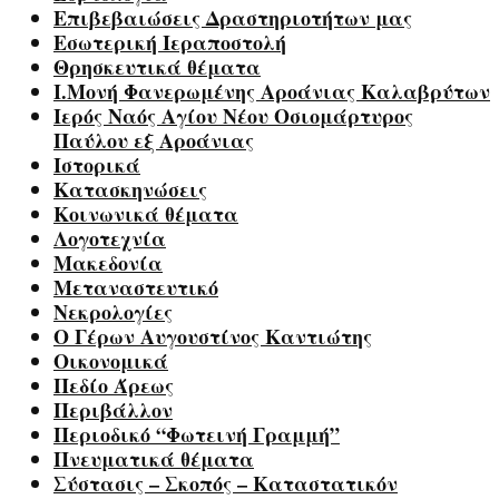
Επιβεβαιώσεις Δραστηριοτήτων μας
Εσωτερική Ιεραποστολή
Θρησκευτικά θέματα
Ι.Μονή Φανερωμένης Αροάνιας Καλαβρύτων
Ιερός Ναός Αγίου Νέου Οσιομάρτυρος
Παύλου εξ Αροάνιας
Ιστορικά
Κατασκηνώσεις
Κοινωνικά θέματα
Λογοτεχνία
Μακεδονία
Μεταναστευτικό
Νεκρολογίες
Ο Γέρων Αυγουστίνος Καντιώτης
Οικονομικά
Πεδίο Άρεως
Περιβάλλον
Περιοδικό “Φωτεινή Γραμμή”
Πνευματικά θέματα
Σύστασις – Σκοπός – Καταστατικόν