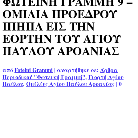
ΦΩΤΕΙΝΗ ΓΡΑΜΜΗ 9 –
ΟΜΙΛΙΑ ΠΡΟΕΔΡΟΥ
ΙΠΗΠΑ ΕΙΣ ΤΗΝ
ΕΟΡΤΗΝ ΤΟΥ ΑΓΙΟΥ
ΠΑΥΛΟΥ ΑΡΟΑΝΙΑΣ
από
Foteini Grammi
|
αναρτήθηκε σε:
Άρθρα
Περιοδικού "Φωτεινή Γραμμή"
,
Γιορτή Αγίου
Παύλου
,
Ομίλίες Αγίου Παύλου Αροανίας
|
0