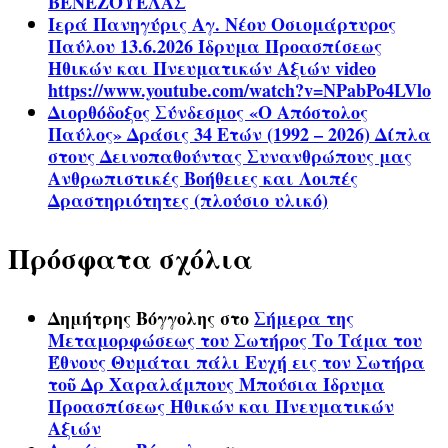
ΒΕΝΕΖΟΥΕΛΑΣ
Ιερά Πανηγύρις Αγ. Νέου Οσιομάρτυρος
Παύλου 13.6.2026 Ίδρυμα Προασπίσεως
Ηθικών και Πνευματικών Αξιών video
https://www.youtube.com/watch?v=NPabPo4LVlo
Διορθόδοξος Σύνδεσμος «Ο Απόστολος
Παύλος» Δράσις 34 Ετών (1992 – 2026) Δίπλα
στους Δεινοπαθούντας Συνανθρώπους μας
Ανθρωπιστικές Βοήθειες και Λοιπές
Δραστηριότητες (πλούσιο υλικό)
Πρόσφατα σχόλια
Δημήτρης Βόγγολης
στο
Σήμερα της
Μεταμορφώσεως του Σωτήρος Το Τάμα του
Έθνους Θυμάται πάλι Ευχή εις τον Σωτήρα
τοῦ Δρ Χαραλάμπους Μπούσια Ίδρυμα
Προασπίσεως Ηθικών και Πνευματικών
Αξιών