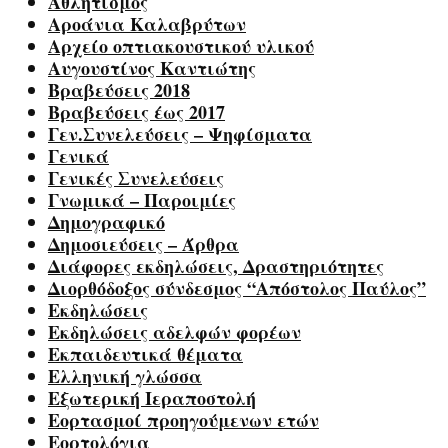
Αθλητισμός
Αροάνια Καλαβρύτων
Αρχείο οπτιακουστικού υλικού
Αυγουστίνος Καντιώτης
Βραβεύσεις 2018
Βραβεύσεις έως 2017
Γεν.Συνελεύσεις – Ψηφίσματα
Γενικά
Γενικές Συνελεύσεις
Γνωμικά – Παροιμίες
Δημογραφικό
Δημοσιεύσεις – Άρθρα
Διάφορες εκδηλώσεις, Δραστηριότητες
Διορθόδοξος σύνδεσμος “Απόστολος Παύλος”
Εκδηλώσεις
Εκδηλώσεις αδελφών φορέων
Εκπαιδευτικά θέματα
Ελληνική γλώσσα
Εξωτερική Ιεραποστολή
Εορτασμοί προηγούμενων ετών
Εορτολόγια