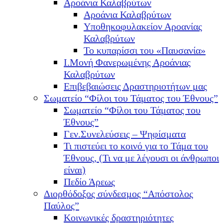
Αροάνια Καλαβρύτων
Αροάνια Καλαβρύτων
Υποθηκοφυλακείον Αροανίας
Καλαβρύτων
Το κυπαρίσσι του «Παυσανία»
Ι.Μονή Φανερωμένης Αροάνιας
Καλαβρύτων
Επιβεβαιώσεις Δραστηριοτήτων μας
Σωματείο “Φίλοι του Τάματος του Έθνους”
Σωματείο “Φίλοι του Τάματος του
Έθνους”
Γεν.Συνελεύσεις – Ψηφίσματα
Τι πιστεύει το κοινό για το Τάμα του
Έθνους, (Τι να με λέγουσι οι άνθρωποι
είναι)
Πεδίο Άρεως
Διορθόδοξος σύνδεσμος “Απόστολος
Παύλος”
Κοινωνικές δραστηριότητες