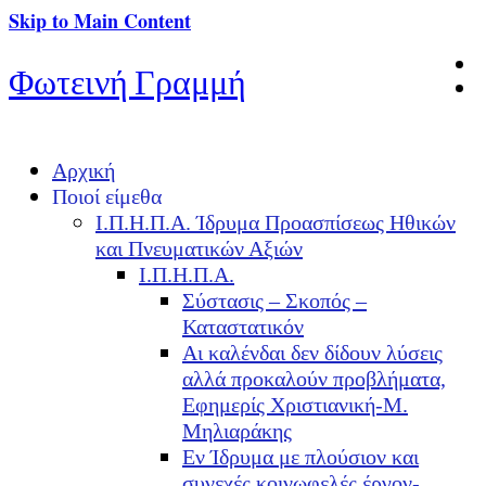
Skip to Main Content
Φωτεινή Γραμμή
Αρχική
Ποιοί είμεθα
Ι.Π.Η.Π.Α. Ίδρυμα Προασπίσεως Ηθικών
και Πνευματικών Αξιών
Ι.Π.Η.Π.Α.
Σύστασις – Σκοπός –
Καταστατικόν
Αι καλένδαι δεν δίδουν λύσεις
αλλά προκαλούν προβλήματα,
Εφημερίς Χριστιανική-Μ.
Μηλιαράκης
Εν Ίδρυμα με πλούσιον και
συνεχές κοινωφελές έργον-