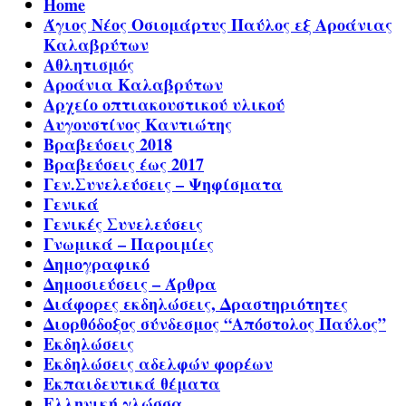
Home
Άγιος Νέος Οσιομάρτυς Παύλος εξ Αροάνιας
Καλαβρύτων
Αθλητισμός
Αροάνια Καλαβρύτων
Αρχείο οπτιακουστικού υλικού
Αυγουστίνος Καντιώτης
Βραβεύσεις 2018
Βραβεύσεις έως 2017
Γεν.Συνελεύσεις – Ψηφίσματα
Γενικά
Γενικές Συνελεύσεις
Γνωμικά – Παροιμίες
Δημογραφικό
Δημοσιεύσεις – Άρθρα
Διάφορες εκδηλώσεις, Δραστηριότητες
Διορθόδοξος σύνδεσμος “Απόστολος Παύλος”
Εκδηλώσεις
Εκδηλώσεις αδελφών φορέων
Εκπαιδευτικά θέματα
Ελληνική γλώσσα