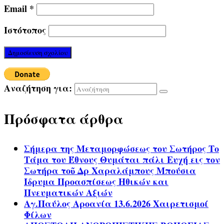
Email
*
Ιστότοπος
Αναζήτηση για:
Πρόσφατα άρθρα
Σήμερα της Μεταμορφώσεως του Σωτήρος Το
Τάμα του Έθνους Θυμάται πάλι Ευχή εις τον
Σωτήρα τοῦ Δρ Χαραλάμπους Μπούσια
Ίδρυμα Προασπίσεως Ηθικών και
Πνευματικών Αξιών
Αγ.Παύλος Αροανία 13.6.2026 Χαιρετισμοί
Φίλων