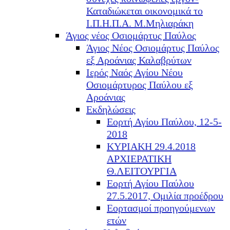
Καταδιώκεται οικονομικά το
Ι.Π.Η.Π.Α. Μ.Μηλιαράκη
Άγιος νέος Οσιομάρτυς Παύλος
Άγιος Νέος Οσιομάρτυς Παύλος
εξ Αροάνιας Καλαβρύτων
Ιερός Ναός Αγίου Νέου
Οσιομάρτυρος Παύλου εξ
Αροάνιας
Εκδηλώσεις
Εορτή Αγίου Παύλου, 12-5-
2018
ΚΥΡΙΑΚΗ 29.4.2018
ΑΡΧΙΕΡΑΤΙΚΗ
Θ.ΛΕΙΤΟΥΡΓΙΑ
Εορτή Αγίου Παύλου
27.5.2017, Ομιλία προέδρου
Εορτασμοί προηγούμενων
ετών