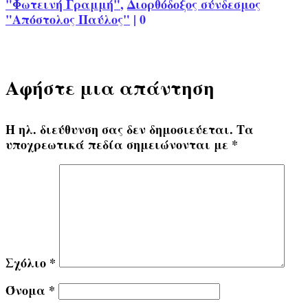
"Φωτεινή Γραμμή"
,
Διορθόδοξος σύνδεσμος
"Απόστολος Παύλος"
|
0
Αφήστε μια απάντηση
Η ηλ. διεύθυνση σας δεν δημοσιεύεται.
Τα
υποχρεωτικά πεδία σημειώνονται με
*
Σχόλιο
*
Όνομα
*