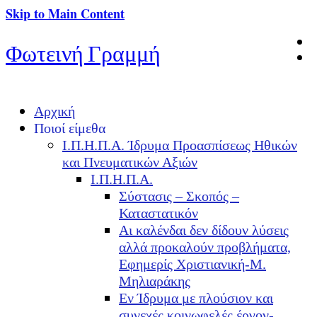
Skip to Main Content
Φωτεινή Γραμμή
Αρχική
Ποιοί είμεθα
Ι.Π.Η.Π.Α. Ίδρυμα Προασπίσεως Ηθικών
και Πνευματικών Αξιών
Ι.Π.Η.Π.Α.
Σύστασις – Σκοπός –
Καταστατικόν
Αι καλένδαι δεν δίδουν λύσεις
αλλά προκαλούν προβλήματα,
Εφημερίς Χριστιανική-Μ.
Μηλιαράκης
Εν Ίδρυμα με πλούσιον και
συνεχές κοινωφελές έργον-