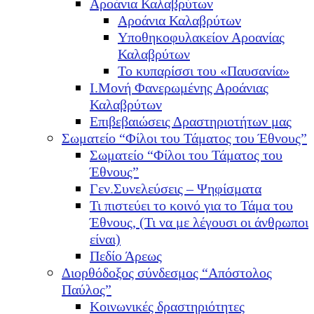
Αροάνια Καλαβρύτων
Αροάνια Καλαβρύτων
Υποθηκοφυλακείον Αροανίας
Καλαβρύτων
Το κυπαρίσσι του «Παυσανία»
Ι.Μονή Φανερωμένης Αροάνιας
Καλαβρύτων
Επιβεβαιώσεις Δραστηριοτήτων μας
Σωματείο “Φίλοι του Τάματος του Έθνους”
Σωματείο “Φίλοι του Τάματος του
Έθνους”
Γεν.Συνελεύσεις – Ψηφίσματα
Τι πιστεύει το κοινό για το Τάμα του
Έθνους, (Τι να με λέγουσι οι άνθρωποι
είναι)
Πεδίο Άρεως
Διορθόδοξος σύνδεσμος “Απόστολος
Παύλος”
Κοινωνικές δραστηριότητες