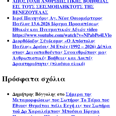
ΑΠΟΣΤΟΛΗ ΑΝΘΡΩΠΙΣΤΙΚΗΣ ΒΟΗΘΕΙΑΣ
ΕΙΣ ΤΟΥΣ ΣΕΙΣΜΟΠΛΗΚΤΟΥΣ ΤΗΣ
ΒΕΝΕΖΟΥΕΛΑΣ
Ιερά Πανηγύρις Αγ. Νέου Οσιομάρτυρος
Παύλου 13.6.2026 Ίδρυμα Προασπίσεως
Ηθικών και Πνευματικών Αξιών video
https://www.youtube.com/watch?v=NPabPo4LVlo
Διορθόδοξος Σύνδεσμος «Ο Απόστολος
Παύλος» Δράσις 34 Ετών (1992 – 2026) Δίπλα
στους Δεινοπαθούντας Συνανθρώπους μας
Ανθρωπιστικές Βοήθειες και Λοιπές
Δραστηριότητες (πλούσιο υλικό)
Πρόσφατα σχόλια
Δημήτρης Βόγγολης
στο
Σήμερα της
Μεταμορφώσεως του Σωτήρος Το Τάμα του
Έθνους Θυμάται πάλι Ευχή εις τον Σωτήρα
τοῦ Δρ Χαραλάμπους Μπούσια Ίδρυμα