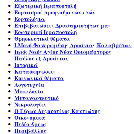
Εξωτερική Ιεραποστολή
Εορτασμοί προηγούμενων ετών
Εορτολόγια
Επιβεβαιώσεις Δραστηριοτήτων μας
Εσωτερική Ιεραποστολή
Θρησκευτικά θέματα
Ι.Μονή Φανερωμένης Αροάνιας Καλαβρύτων
Ιερός Ναός Αγίου Νέου Οσιομάρτυρος
Παύλου εξ Αροάνιας
Ιστορικά
Κατασκηνώσεις
Κοινωνικά θέματα
Λογοτεχνία
Μακεδονία
Μεταναστευτικό
Νεκρολογίες
Ο Γέρων Αυγουστίνος Καντιώτης
Οικονομικά
Πεδίο Άρεως
Περιβάλλον