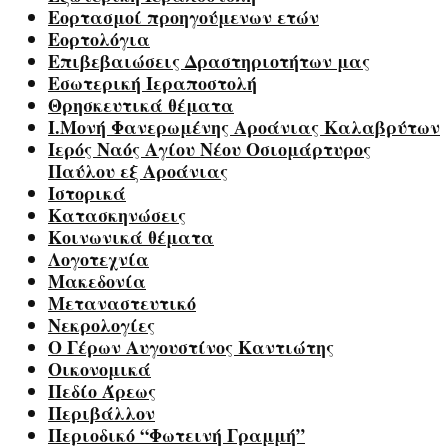
Εορτασμοί προηγούμενων ετών
Εορτολόγια
Επιβεβαιώσεις Δραστηριοτήτων μας
Εσωτερική Ιεραποστολή
Θρησκευτικά θέματα
Ι.Μονή Φανερωμένης Αροάνιας Καλαβρύτων
Ιερός Ναός Αγίου Νέου Οσιομάρτυρος
Παύλου εξ Αροάνιας
Ιστορικά
Κατασκηνώσεις
Κοινωνικά θέματα
Λογοτεχνία
Μακεδονία
Μεταναστευτικό
Νεκρολογίες
Ο Γέρων Αυγουστίνος Καντιώτης
Οικονομικά
Πεδίο Άρεως
Περιβάλλον
Περιοδικό “Φωτεινή Γραμμή”