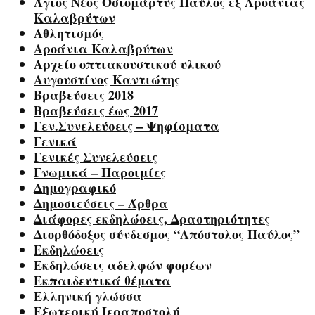
Άγιος Νέος Οσιομάρτυς Παύλος εξ Αροάνιας
Καλαβρύτων
Αθλητισμός
Αροάνια Καλαβρύτων
Αρχείο οπτιακουστικού υλικού
Αυγουστίνος Καντιώτης
Βραβεύσεις 2018
Βραβεύσεις έως 2017
Γεν.Συνελεύσεις – Ψηφίσματα
Γενικά
Γενικές Συνελεύσεις
Γνωμικά – Παροιμίες
Δημογραφικό
Δημοσιεύσεις – Άρθρα
Διάφορες εκδηλώσεις, Δραστηριότητες
Διορθόδοξος σύνδεσμος “Απόστολος Παύλος”
Εκδηλώσεις
Εκδηλώσεις αδελφών φορέων
Εκπαιδευτικά θέματα
Ελληνική γλώσσα
Εξωτερική Ιεραποστολή