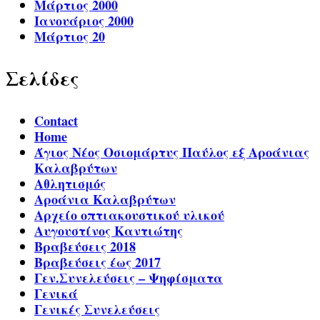
Μάρτιος 2000
Ιανουάριος 2000
Μάρτιος 20
Σελίδες
Contact
Home
Άγιος Νέος Οσιομάρτυς Παύλος εξ Αροάνιας
Καλαβρύτων
Αθλητισμός
Αροάνια Καλαβρύτων
Αρχείο οπτιακουστικού υλικού
Αυγουστίνος Καντιώτης
Βραβεύσεις 2018
Βραβεύσεις έως 2017
Γεν.Συνελεύσεις – Ψηφίσματα
Γενικά
Γενικές Συνελεύσεις