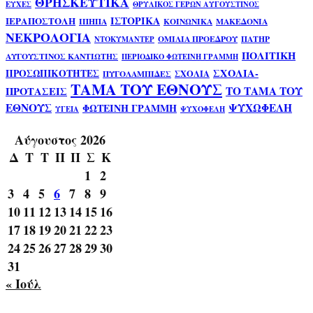
ΘΡΗΣΚΕΥΤΙΚΑ
ΕΥΧΕΣ
ΘΡΥΛΙΚΟΣ ΓΕΡΩΝ ΑΥΓΟΥΣΤΙΝΟΣ
ΙΣΤΟΡΙΚΑ
ΙΕΡΑΠΟΣΤΟΛΗ
ΙΠΗΠΑ
ΚΟΙΝΩΝΙΚΑ
ΜΑΚΕΔΟΝΙΑ
ΝΕΚΡΟΛΟΓΙΑ
ΟΜΙΛΙΑ ΠΡΟΕΔΡΟΥ
ΠΑΤΗΡ
ΝΤΟΚΥΜΑΝΤΕΡ
ΠΟΛΙΤΙΚΗ
ΑΥΓΟΥΣΤΙΝΟΣ ΚΑΝΤΙΩΤΗΣ
ΠΕΡΙΟΔΙΚΟ ΦΩΤΕΙΝΗ ΓΡΑΜΜΗ
ΣΧΟΛΙΑ-
ΠΡΟΣΩΠΙΚΟΤΗΤΕΣ
ΣΧΟΛΙΑ
ΠΥΓΟΛΑΜΠΙΔΕΣ
ΤΑΜΑ ΤΟΥ ΕΘΝΟΥΣ
ΤΟ ΤΑΜΑ ΤΟΥ
ΠΡΟΤΑΣΕΙΣ
ΕΘΝΟΥΣ
ΨΥΧΩΦΕΛΗ
ΦΩΤΕΙΝΗ ΓΡΑΜΜΗ
ΥΓΕΙΑ
ΨΥΧΟΦΕΛΗ
Αύγουστος 2026
Δ
Τ
Τ
Π
Π
Σ
Κ
1
2
3
4
5
6
7
8
9
10
11
12
13
14
15
16
17
18
19
20
21
22
23
24
25
26
27
28
29
30
31
« Ιούλ