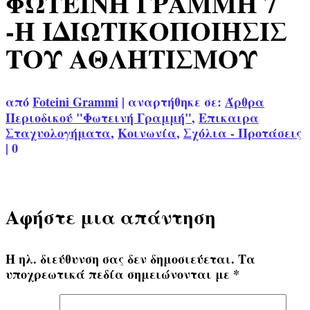
ΦΩΤΕΙΝΗ ΓΡΑΜΜΗ 7
-Η ΙΔΙΩΤΙΚΟΠΟΙΗΣΙΣ
ΤΟΥ ΑΘΛΗΤΙΣΜΟΥ
από
Foteini Grammi
|
αναρτήθηκε σε:
Άρθρα
Περιοδικού "Φωτεινή Γραμμή"
,
Επικαιρα
Σταχυολογήματα
,
Κοινωνία
,
Σχόλια - Προτάσεις
|
0
Αφήστε μια απάντηση
Η ηλ. διεύθυνση σας δεν δημοσιεύεται.
Τα
υποχρεωτικά πεδία σημειώνονται με
*