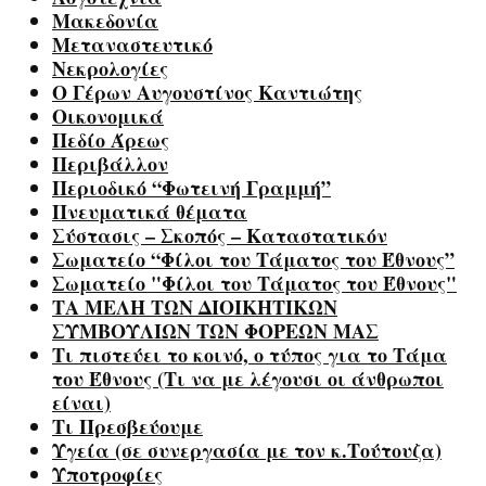
Μακεδονία
Μεταναστευτικό
Νεκρολογίες
Ο Γέρων Αυγουστίνος Καντιώτης
Οικονομικά
Πεδίο Άρεως
Περιβάλλον
Περιοδικό “Φωτεινή Γραμμή”
Πνευματικά θέματα
Σύστασις – Σκοπός – Καταστατικόν
Σωματείο “Φίλοι του Τάματος του Έθνους”
Σωματείο "Φίλοι του Τάματος του Έθνους"
ΤΑ ΜΕΛΗ ΤΩΝ ΔΙΟΙΚΗΤΙΚΩΝ
ΣΥΜΒΟΥΛΙΩΝ ΤΩΝ ΦΟΡΕΩΝ ΜΑΣ
Τι πιστεύει το κοινό, ο τύπος για το Τάμα
του Έθνους (Τι να με λέγουσι οι άνθρωποι
είναι)
Τι Πρεσβεύουμε
Υγεία (σε συνεργασία με τον κ.Τούτουζα)
Υποτροφίες