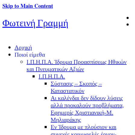
Skip to Main Content
Φωτεινή Γραμμή
Αρχική
Ποιοί είμεθα
Ι.Π.Η.Π.Α. Ίδρυμα Προασπίσεως Ηθικών
και Πνευματικών Αξιών
Ι.Π.Η.Π.Α.
Σύστασις – Σκοπός –
Καταστατικόν
Αι καλένδαι δεν δίδουν λύσεις
αλλά προκαλούν προβλήματα,
Εφημερίς Χριστιανική-Μ.
Μηλιαράκης
Εν Ίδρυμα με πλούσιον και
συνεχές κοινωφελές έργον-