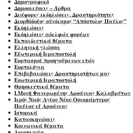
Δημογραφικό
Δημοσιεύσεις – Άρθρα
Διάφορες εκδηλώσεις, Δραστηριότητες
Διορθόδοξος σύνδεσμος “Απόστολος Παύλος”
Εκδηλώσεις
Εκδηλώσεις αδελφών φορέων
Εκπαιδευτικά θέματα
Ελληνική γλώσσα
Εξωτερική Ιεραποστολή
Εορτασμοί προηγούμενων ετών
Εορτολόγια
Επιβεβαιώσεις Δραστηριοτήτων μας
Εσωτερική Ιεραποστολή
Θρησκευτικά θέματα
Ι.Μονή Φανερωμένης Αροάνιας Καλαβρύτων
Ιερός Ναός Αγίου Νέου Οσιομάρτυρος
Παύλου εξ Αροάνιας
Ιστορικά
Κατασκηνώσεις
Κοινωνικά θέματα
Λογοτεχνία