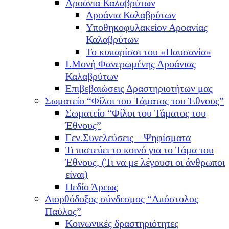
Αροάνια Καλαβρύτων
Αροάνια Καλαβρύτων
Υποθηκοφυλακείον Αροανίας
Καλαβρύτων
Το κυπαρίσσι του «Παυσανία»
Ι.Μονή Φανερωμένης Αροάνιας
Καλαβρύτων
Επιβεβαιώσεις Δραστηριοτήτων μας
Σωματείο “Φίλοι του Τάματος του Έθνους”
Σωματείο “Φίλοι του Τάματος του
Έθνους”
Γεν.Συνελεύσεις – Ψηφίσματα
Τι πιστεύει το κοινό για το Τάμα του
Έθνους, (Τι να με λέγουσι οι άνθρωποι
είναι)
Πεδίο Άρεως
Διορθόδοξος σύνδεσμος “Απόστολος
Παύλος”
Κοινωνικές δραστηριότητες