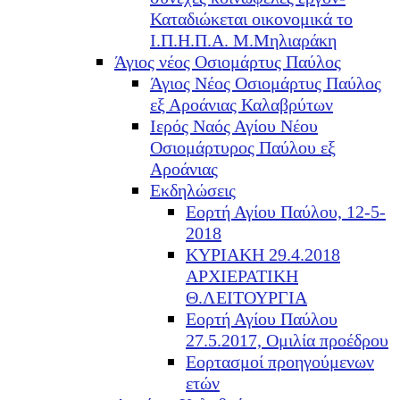
Καταδιώκεται οικονομικά το
Ι.Π.Η.Π.Α. Μ.Μηλιαράκη
Άγιος νέος Οσιομάρτυς Παύλος
Άγιος Νέος Οσιομάρτυς Παύλος
εξ Αροάνιας Καλαβρύτων
Ιερός Ναός Αγίου Νέου
Οσιομάρτυρος Παύλου εξ
Αροάνιας
Εκδηλώσεις
Εορτή Αγίου Παύλου, 12-5-
2018
ΚΥΡΙΑΚΗ 29.4.2018
ΑΡΧΙΕΡΑΤΙΚΗ
Θ.ΛΕΙΤΟΥΡΓΙΑ
Εορτή Αγίου Παύλου
27.5.2017, Ομιλία προέδρου
Εορτασμοί προηγούμενων
ετών