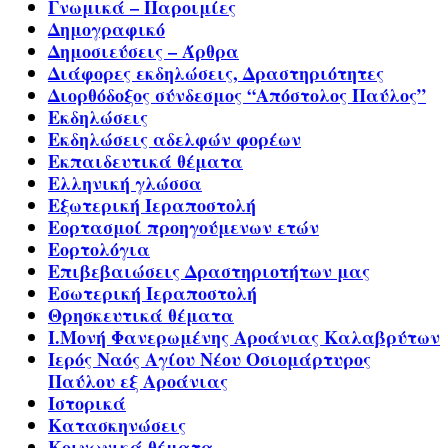
Γνωμικά – Παροιμίες
Δημογραφικό
Δημοσιεύσεις – Άρθρα
Διάφορες εκδηλώσεις, Δραστηριότητες
Διορθόδοξος σύνδεσμος “Απόστολος Παύλος”
Εκδηλώσεις
Εκδηλώσεις αδελφών φορέων
Εκπαιδευτικά θέματα
Ελληνική γλώσσα
Εξωτερική Ιεραποστολή
Εορτασμοί προηγούμενων ετών
Εορτολόγια
Επιβεβαιώσεις Δραστηριοτήτων μας
Εσωτερική Ιεραποστολή
Θρησκευτικά θέματα
Ι.Μονή Φανερωμένης Αροάνιας Καλαβρύτων
Ιερός Ναός Αγίου Νέου Οσιομάρτυρος
Παύλου εξ Αροάνιας
Ιστορικά
Κατασκηνώσεις
Κοινωνικά θέματα