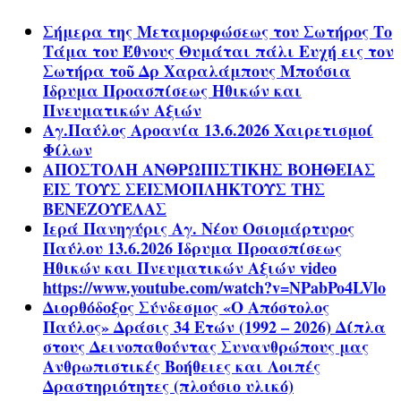
Σήμερα της Μεταμορφώσεως του Σωτήρος Το
Τάμα του Έθνους Θυμάται πάλι Ευχή εις τον
Σωτήρα τοῦ Δρ Χαραλάμπους Μπούσια
Ίδρυμα Προασπίσεως Ηθικών και
Πνευματικών Αξιών
Αγ.Παύλος Αροανία 13.6.2026 Χαιρετισμοί
Φίλων
ΑΠΟΣΤΟΛΗ ΑΝΘΡΩΠΙΣΤΙΚΗΣ ΒΟΗΘΕΙΑΣ
ΕΙΣ ΤΟΥΣ ΣΕΙΣΜΟΠΛΗΚΤΟΥΣ ΤΗΣ
ΒΕΝΕΖΟΥΕΛΑΣ
Ιερά Πανηγύρις Αγ. Νέου Οσιομάρτυρος
Παύλου 13.6.2026 Ίδρυμα Προασπίσεως
Ηθικών και Πνευματικών Αξιών video
https://www.youtube.com/watch?v=NPabPo4LVlo
Διορθόδοξος Σύνδεσμος «Ο Απόστολος
Παύλος» Δράσις 34 Ετών (1992 – 2026) Δίπλα
στους Δεινοπαθούντας Συνανθρώπους μας
Ανθρωπιστικές Βοήθειες και Λοιπές
Δραστηριότητες (πλούσιο υλικό)