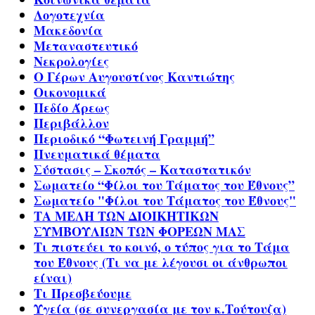
Λογοτεχνία
Μακεδονία
Μεταναστευτικό
Νεκρολογίες
Ο Γέρων Αυγουστίνος Καντιώτης
Οικονομικά
Πεδίο Άρεως
Περιβάλλον
Περιοδικό “Φωτεινή Γραμμή”
Πνευματικά θέματα
Σύστασις – Σκοπός – Καταστατικόν
Σωματείο “Φίλοι του Τάματος του Έθνους”
Σωματείο "Φίλοι του Τάματος του Έθνους"
ΤΑ ΜΕΛΗ ΤΩΝ ΔΙΟΙΚΗΤΙΚΩΝ
ΣΥΜΒΟΥΛΙΩΝ ΤΩΝ ΦΟΡΕΩΝ ΜΑΣ
Τι πιστεύει το κοινό, ο τύπος για το Τάμα
του Έθνους (Τι να με λέγουσι οι άνθρωποι
είναι)
Τι Πρεσβεύουμε
Υγεία (σε συνεργασία με τον κ.Τούτουζα)