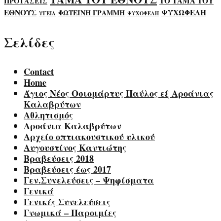
ΤΟ ΤΑΜΑ ΤΟΥ
ΠΡΟΤΑΣΕΙΣ
ΕΘΝΟΥΣ
ΨΥΧΩΦΕΛΗ
ΦΩΤΕΙΝΗ ΓΡΑΜΜΗ
ΥΓΕΙΑ
ΨΥΧΟΦΕΛΗ
Σελίδες
Contact
Home
Άγιος Νέος Οσιομάρτυς Παύλος εξ Αροάνιας
Καλαβρύτων
Αθλητισμός
Αροάνια Καλαβρύτων
Αρχείο οπτιακουστικού υλικού
Αυγουστίνος Καντιώτης
Βραβεύσεις 2018
Βραβεύσεις έως 2017
Γεν.Συνελεύσεις – Ψηφίσματα
Γενικά
Γενικές Συνελεύσεις
Γνωμικά – Παροιμίες