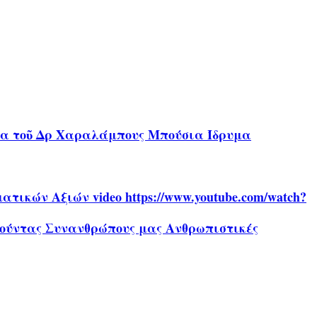
ήρα τοῦ Δρ Χαραλάμπους Μπούσια Ίδρυμα
ικών Αξιών video https://www.youtube.com/watch?
αθούντας Συνανθρώπους μας Ανθρωπιστικές