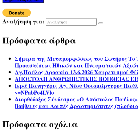
Αναζήτηση για:
Πρόσφατα άρθρα
Σήμερα της Μεταμορφώσεως του Σωτήρος Το 
Προασπίσεως Ηθικών και Πνευματικών Αξιώ
Αγ.Παύλος Αροανία 13.6.2026 Χαιρετισμοί Φ
ΑΠΟΣΤΟΛΗ ΑΝΘΡΩΠΙΣΤΙΚΗΣ ΒΟΗΘΕΙΑΣ ΕΙ
Ιερά Πανηγύρις Αγ. Νέου Οσιομάρτυρος Παύλου
v=NPabPo4LVlo
Διορθόδοξος Σύνδεσμος «Ο Απόστολος Παύλος»
Βοήθειες και Λοιπές Δραστηριότητες (πλούσιο
Πρόσφατα σχόλια