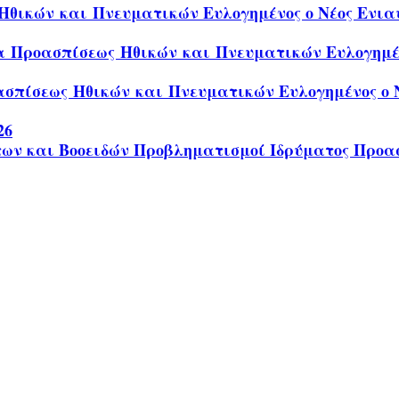
θικών και Πνευματικών Ευλογημένος ο Νέος Ενιαυ
α Προασπίσεως Ηθικών και Πνευματικών Ευλογημένο
σπίσεως Ηθικών και Πνευματικών Ευλογημένος ο Ν
26
των και Βοοειδών Προβληματισμοί Ιδρύματος Προα