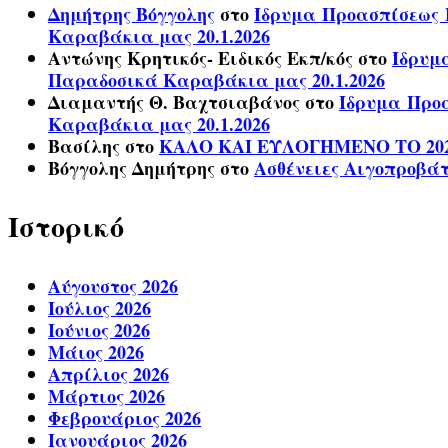
Δημήτρης Βόγγολης
στο
Ίδρυμα Προασπίσεως Η
Καραβάκια μας 20.1.2026
Αντώνης Κρητικός- Ειδικός Εκπ/κός
στο
Ίδρυμ
Παραδοσικά Καραβάκια μας 20.1.2026
Διαμαντής Θ. Βαχτσιαβάνος
στο
Ίδρυμα Προα
Καραβάκια μας 20.1.2026
Βασίλης
στο
ΚΑΛΟ ΚΑΙ ΕΥΛΟΓΗΜΕΝΟ ΤΟ 20
Βόγγολης Δημήτρης
στο
Ασθένειες Αιγοπροβά
Ιστορικό
Αύγουστος 2026
Ιούλιος 2026
Ιούνιος 2026
Μάιος 2026
Απρίλιος 2026
Μάρτιος 2026
Φεβρουάριος 2026
Ιανουάριος 2026