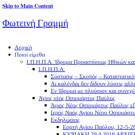
Skip to Main Content
Φωτεινή Γραμμή
Αρχική
Ποιοί είμεθα
Ι.Π.Η.Π.Α. Ίδρυμα Προασπίσεως Ηθικών κα
Ι.Π.Η.Π.Α.
Σύστασις – Σκοπός – Καταστατικό
Αι καλένδαι δεν δίδουν λύσεις α
Εν Ίδρυμα με πλούσιον και συνεχ
Άγιος νέος Οσιομάρτυς Παύλος
Άγιος Νέος Οσιομάρτυς Παύλος ε
Ιερός Ναός Αγίου Νέου Οσιομάρτ
Εκδηλώσεις
Εορτή Αγίου Παύλου, 12-5-2
ΚΥΡΙΑΚΗ 29.4.2018 ΑΡΧΙ