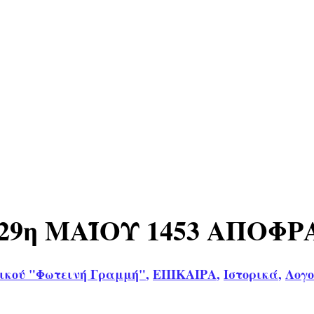
29η ΜΑΪΟΥ 1453 ΑΠΟΦ
ικού "Φωτεινή Γραμμή"
,
ΕΠΙΚΑΙΡΑ
,
Ιστορικά
,
Λογο