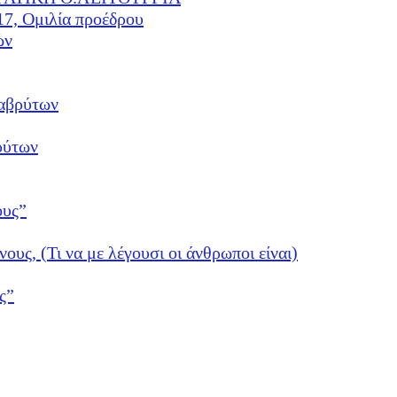
17, Ομιλία προέδρου
ών
αβρύτων
ρύτων
ους”
νους, (Τι να με λέγουσι οι άνθρωποι είναι)
ς”