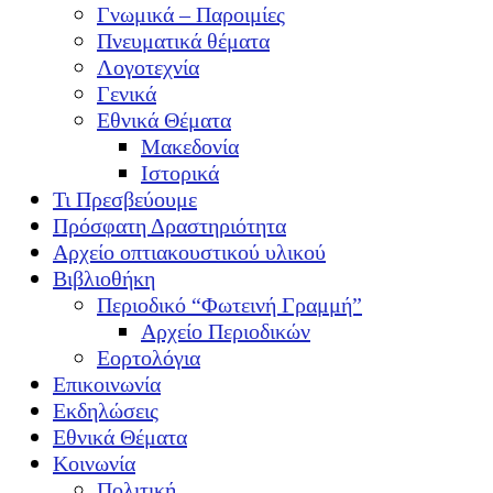
Γνωμικά – Παροιμίες
Πνευματικά θέματα
Λογοτεχνία
Γενικά
Εθνικά Θέματα
Μακεδονία
Ιστορικά
Τι Πρεσβεύουμε
Πρόσφατη Δραστηριότητα
Αρχείο οπτιακουστικού υλικού
Βιβλιοθήκη
Περιοδικό “Φωτεινή Γραμμή”
Αρχείο Περιοδικών
Εορτολόγια
Επικοινωνία
Εκδηλώσεις
Εθνικά Θέματα
Κοινωνία
Πολιτική