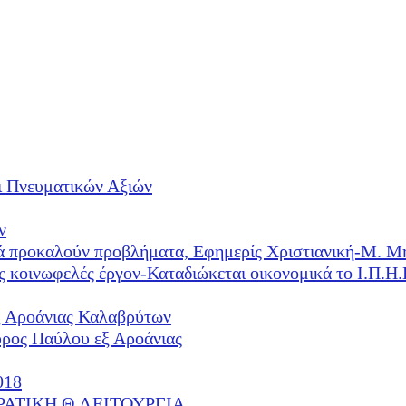
ι Πνευματικών Αξιών
ν
λλά προκαλούν προβλήματα, Εφημερίς Χριστιανική-Μ. Μ
ές κοινωφελές έργον-Καταδιώκεται οικονομικά το Ι.Π.
ξ Αροάνιας Καλαβρύτων
υρος Παύλου εξ Αροάνιας
018
ΕΡΑΤΙΚΗ Θ.ΛΕΙΤΟΥΡΓΙΑ