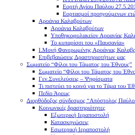
Εορτή Αγίου Παύλου 27.5.20
Εορτασμοί προηγούμενων ετ
Αροάνια Καλαβρύτων
Αροάνια Καλαβρύτων
Υποθηκοφυλακείον Αροανίας Καλ
Το κυπαρίσσι του «Παυσανία»
Ι.Μονή Φανερωμένης Αροάνιας Καλαβ
Επιβεβαιώσεις Δραστηριοτήτων μας
Σωματείο “Φίλοι του Τάματος του Έθνους”
Σωματείο “Φίλοι του Τάματος του Έθν
Γεν.Συνελεύσεις – Ψηφίσματα
Τι πιστεύει το κοινό για το Τάμα του Έθ
Πεδίο Άρεως
Διορθόδοξος σύνδεσμος “Απόστολος Παύλο
Κοινωνικές δραστηριότητες
Εξωτερική Ιεραποστολή
Κατασκηνώσεις
Εσωτερική Ιεραποστολή