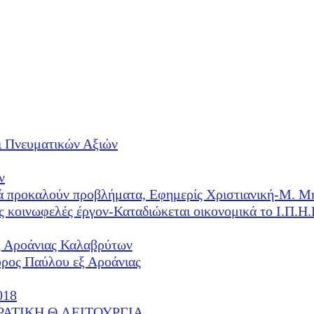
ι Πνευματικών Αξιών
ν
λλά προκαλούν προβλήματα, Εφημερίς Χριστιανική-Μ. Μ
ές κοινωφελές έργον-Καταδιώκεται οικονομικά το Ι.Π.
ξ Αροάνιας Καλαβρύτων
υρος Παύλου εξ Αροάνιας
018
ΕΡΑΤΙΚΗ Θ.ΛΕΙΤΟΥΡΓΙΑ