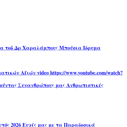
ήρα τοῦ Δρ Χαραλάμπους Μπούσια Ίδρυμα
ικών Αξιών video https://www.youtube.com/watch?
αθούντας Συνανθρώπους μας Ανθρωπιστικές
τός 2026 Ευχές μας με τα Παραδοσικά