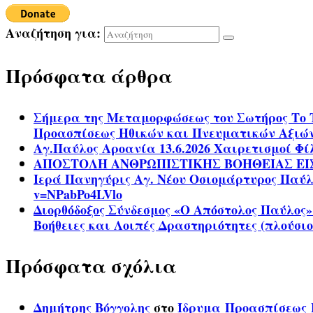
Αναζήτηση για:
Πρόσφατα άρθρα
Σήμερα της Μεταμορφώσεως του Σωτήρος Το 
Προασπίσεως Ηθικών και Πνευματικών Αξιώ
Αγ.Παύλος Αροανία 13.6.2026 Χαιρετισμοί Φ
ΑΠΟΣΤΟΛΗ ΑΝΘΡΩΠΙΣΤΙΚΗΣ ΒΟΗΘΕΙΑΣ ΕΙ
Ιερά Πανηγύρις Αγ. Νέου Οσιομάρτυρος Παύλου
v=NPabPo4LVlo
Διορθόδοξος Σύνδεσμος «Ο Απόστολος Παύλος»
Βοήθειες και Λοιπές Δραστηριότητες (πλούσιο
Πρόσφατα σχόλια
Δημήτρης Βόγγολης
στο
Ίδρυμα Προασπίσεως Η