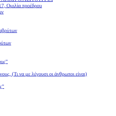
17, Ομιλία προέδρου
ών
αβρύτων
ρύτων
ους”
νους, (Τι να με λέγουσι οι άνθρωποι είναι)
ς”