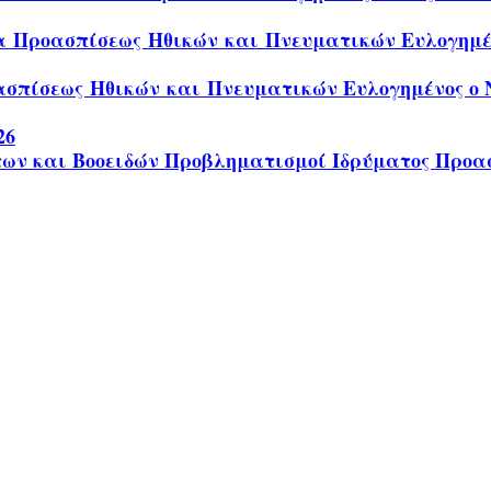
α Προασπίσεως Ηθικών και Πνευματικών Ευλογημένο
σπίσεως Ηθικών και Πνευματικών Ευλογημένος ο Ν
26
των και Βοοειδών Προβληματισμοί Ιδρύματος Προα