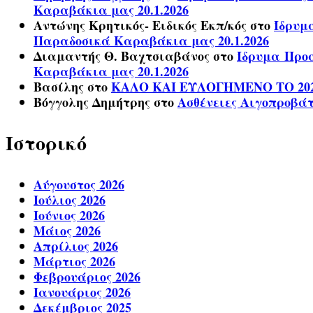
Καραβάκια μας 20.1.2026
Αντώνης Κρητικός- Ειδικός Εκπ/κός
στο
Ίδρυμ
Παραδοσικά Καραβάκια μας 20.1.2026
Διαμαντής Θ. Βαχτσιαβάνος
στο
Ίδρυμα Προα
Καραβάκια μας 20.1.2026
Βασίλης
στο
ΚΑΛΟ ΚΑΙ ΕΥΛΟΓΗΜΕΝΟ ΤΟ 20
Βόγγολης Δημήτρης
στο
Ασθένειες Αιγοπροβά
Ιστορικό
Αύγουστος 2026
Ιούλιος 2026
Ιούνιος 2026
Μάιος 2026
Απρίλιος 2026
Μάρτιος 2026
Φεβρουάριος 2026
Ιανουάριος 2026
Δεκέμβριος 2025