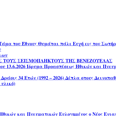
Τάμα του Έθνους Θυμάται πάλι Ευχή εις τον Σωτ
ν
ίλων
Σ ΤΟΥΣ ΣΕΙΣΜΟΠΛΗΚΤΟΥΣ ΤΗΣ ΒΕΝΕΖΟΥΕΛΑΣ
 13.6.2026 Ίδρυμα Προασπίσεως Ηθικών και Πνευματ
 Δράσις 34 Ετών (1992 – 2026) Δίπλα στους Δεινοπ
 υλικό)
θικών και Πνευματικών Ευλογημένος ο Νέος Ενιαυ