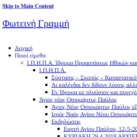
Skip to Main Content
Φωτεινή Γραμμή
Αρχική
Ποιοί είμεθα
Ι.Π.Η.Π.Α. Ίδρυμα Προασπίσεως Ηθικών κα
Ι.Π.Η.Π.Α.
Σύστασις – Σκοπός – Καταστατικό
Αι καλένδαι δεν δίδουν λύσεις α
Εν Ίδρυμα με πλούσιον και συνεχ
Άγιος νέος Οσιομάρτυς Παύλος
Άγιος Νέος Οσιομάρτυς Παύλος ε
Ιερός Ναός Αγίου Νέου Οσιομάρτ
Εκδηλώσεις
Εορτή Αγίου Παύλου, 12-5-2
ΚΥΡΙΑΚΗ 29.4.2018 ΑΡΧΙ