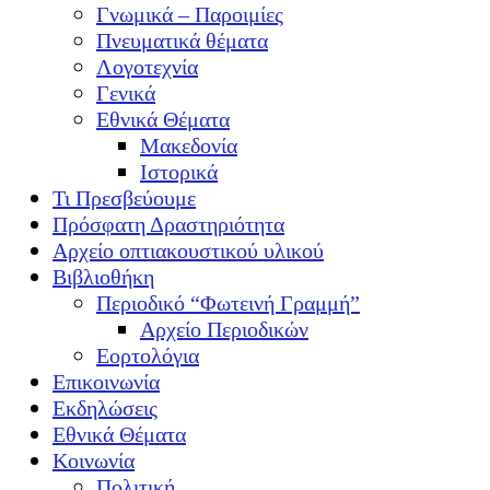
Γνωμικά – Παροιμίες
Πνευματικά θέματα
Λογοτεχνία
Γενικά
Εθνικά Θέματα
Μακεδονία
Ιστορικά
Τι Πρεσβεύουμε
Πρόσφατη Δραστηριότητα
Αρχείο οπτιακουστικού υλικού
Βιβλιοθήκη
Περιοδικό “Φωτεινή Γραμμή”
Αρχείο Περιοδικών
Εορτολόγια
Επικοινωνία
Εκδηλώσεις
Εθνικά Θέματα
Κοινωνία
Πολιτική