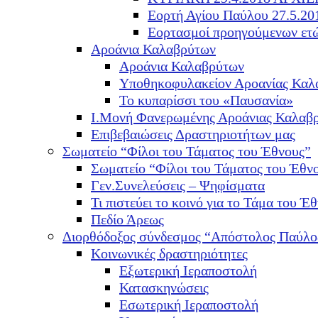
Εορτή Αγίου Παύλου 27.5.20
Εορτασμοί προηγούμενων ετ
Αροάνια Καλαβρύτων
Αροάνια Καλαβρύτων
Υποθηκοφυλακείον Αροανίας Καλ
Το κυπαρίσσι του «Παυσανία»
Ι.Μονή Φανερωμένης Αροάνιας Καλαβ
Επιβεβαιώσεις Δραστηριοτήτων μας
Σωματείο “Φίλοι του Τάματος του Έθνους”
Σωματείο “Φίλοι του Τάματος του Έθν
Γεν.Συνελεύσεις – Ψηφίσματα
Τι πιστεύει το κοινό για το Τάμα του Έθ
Πεδίο Άρεως
Διορθόδοξος σύνδεσμος “Απόστολος Παύλο
Κοινωνικές δραστηριότητες
Εξωτερική Ιεραποστολή
Κατασκηνώσεις
Εσωτερική Ιεραποστολή