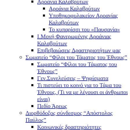
Αροάνια Καλαβρύτων
Αροάνια Καλαβρύτων
Υποθηκοφυλακείον Αροανίας
Καλαβρύτων
Το κυπαρίσσι του «Παυσανία»
Ι.Μονή Φανερωμένης Αροάνιας
Καλαβρύτων
Επιβεβαιώσεις Δραστηριοτήτων μας
Σωματείο “Φίλοι του Τάματος του Έθνους”
Σωματείο “Φίλοι του Τάματος του
Έθνους”
Γεν.Συνελεύσεις – Ψηφίσματα
Τι πιστεύει το κοινό για το Τάμα του
Έθνους, (Τι να με λέγουσι οι άνθρωποι
είναι)
Πεδίο Άρεως
Διορθόδοξος σύνδεσμος “Απόστολος
Παύλος”
Κοινωνικές δραστηριότητες