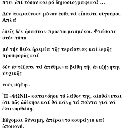
πτει ἐπί τόσον καιρό δημοσιογραφικά! …
Δέν πικραίνουν μόνον ἐσᾶς νά εἴσαστε σίγουροι.
Ἁπλά
ἐσεῖς δέν ἤσασταν προετοιμασμένοι. Φτάσατε
στόν τόπο
μέ τήν θεία ἡρεμία τῆς τεράστιας καί ἱερῆς
προσφορᾶς καί
δέν ἀντέξατε τά ἀπύθμενα βάθη τῆς ἀνεξήγητης
ψυχικῆς
τοὺς σήψης.
Ἧ «ΦΩΝΗ» κατανόησε τό λάθος της, αἰσθάνεται
ὅτι σᾶς ἀδίκησε καί θά κάνῃ τά πάντα γιά νά
ἐπανορθώσῃ.
Εὔχομαι δύναμη, ἀπέραντο κουράγιο καί
ὑπομονή.