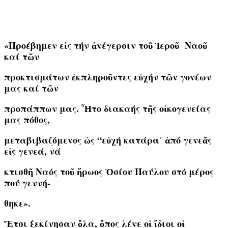
«Προέβημεν εἰς τήν ἀνέγερσιν τοῦ Ἱεροῦ Ναοῦ
καί τῶν
προκτισμάτων ἐκπληροῦντες εὐχήν τῶν γονέων
μας καί τῶν
προπάππων μας. Ἦτο διακαής τῆς οἰκογενείας
μας πόθος,
μεταβιβαζόμενος ὡς “εὐχή κατάρα᾽ ἀπό γενεᾶς
εἰς γενεά, νά
κτισθῆ Ναός τοῦ ἥρωος Ὁσίου Παύλου στό μέρος
πού γεννή-
θηκε».
Ἔτσι ξεκίνησαν ὅλα, ὅπος λένε οἱ ἴδιοι οἱ