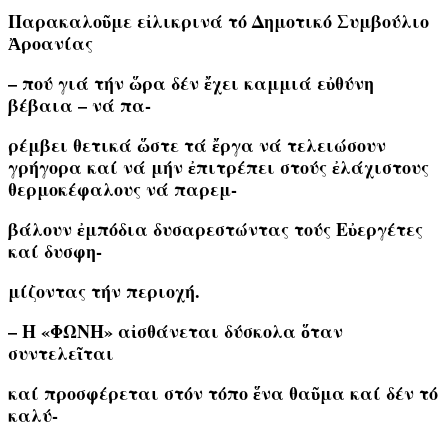
Παρακαλοῦμε εἰλικρινά τό Δημοτικό Συμβούλιο
Ἀροανίας
– πού γιά τήν ὥρα δέν ἔχει καμμιά εὐθύνη
βέβαια – νά πα-
ρέμβει θετικά ὥστε τά ἔργα νά τελειώσουν
γρήγορα καί νά μήν ἐπιτρέπει στούς ἐλάχιστους
θερμοκέφαλους νά παρεμ-
βάλουν ἐμπόδια δυσαρεστώντας τούς Εὐεργέτες
καί δυσφη-
μίζοντας τήν περιοχή.
– H «ΦΩΝΗ» αἰσθάνεται δύσκολα ὅταν
συντελεῖται
καί προσφέρεται στόν τόπο ἕνα θαῦμα καί δέν τό
καλύ-