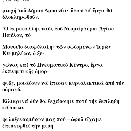
ριοχή τοῦ Δήμου Ἀροανίας ὅταν τά ἔργα θά
ὁλοκληρωθοῦν.
‘Ο περικαλλής ναός τοῦ Νεομάρτυρος Ἁγίου
Παύλου, τό
Μουσεῖο διαφύλαξης τῶν σωζομένων Ἱερῶν
Κειμηλίων, ὁ ξε-
γώνας καί τό Πνευματικό Κέντρο, ἔργα
ἐκπληκτικῆς ὁμορ-
φιᾶς, μοιάζουν νά ἔπεσαν κυριολεκτικά ἀπό τόν
οὐρανό.
Εἰλικρινά δέν θά ξεχάσουμε ποτέ τήν ἔκπληξη
κάποιων
φιλοξενουμένων μας πού – ἀφοῦ εἴχαμε
ἐπισκεφθεῖ τήν μισή