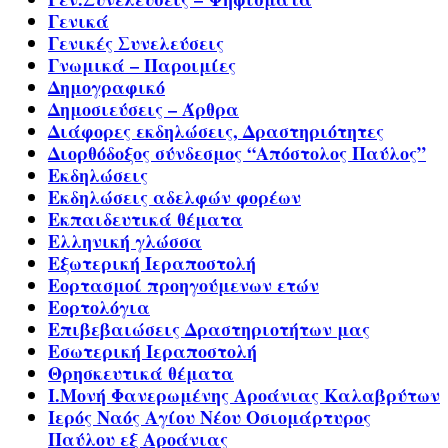
Γενικά
Γενικές Συνελεύσεις
Γνωμικά – Παροιμίες
Δημογραφικό
Δημοσιεύσεις – Άρθρα
Διάφορες εκδηλώσεις, Δραστηριότητες
Διορθόδοξος σύνδεσμος “Απόστολος Παύλος”
Εκδηλώσεις
Εκδηλώσεις αδελφών φορέων
Εκπαιδευτικά θέματα
Ελληνική γλώσσα
Εξωτερική Ιεραποστολή
Εορτασμοί προηγούμενων ετών
Εορτολόγια
Επιβεβαιώσεις Δραστηριοτήτων μας
Εσωτερική Ιεραποστολή
Θρησκευτικά θέματα
Ι.Μονή Φανερωμένης Αροάνιας Καλαβρύτων
Ιερός Ναός Αγίου Νέου Οσιομάρτυρος
Παύλου εξ Αροάνιας