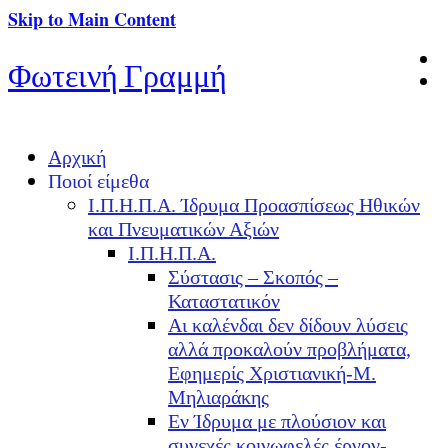
Skip to Main Content
Φωτεινή Γραμμή
Αρχική
Ποιοί είμεθα
Ι.Π.Η.Π.Α. Ίδρυμα Προασπίσεως Ηθικών
και Πνευματικών Αξιών
Ι.Π.Η.Π.Α.
Σύστασις – Σκοπός –
Καταστατικόν
Αι καλένδαι δεν δίδουν λύσεις
αλλά προκαλούν προβλήματα,
Εφημερίς Χριστιανική-Μ.
Μηλιαράκης
Εν Ίδρυμα με πλούσιον και
συνεχές κοινωφελές έργον-