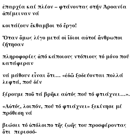
ἐπαρχία καί πλέον – φτάνοντας στήν Ἀροανία
ἀπέμειναν νά
κοιτάζουν ἔκθαμβοι τό ἔργο!
Ὅταν ὅμως λίγο μετά οἱ ἴδιοι αὐτοί ἄνθρωποι
ζήτησαν
πληροφορίες ἀπό κάποιους ντόπιους τό μόνο πού
κατάφεραν
νά μάθουν εἶναι ὅτι… «ἐδῶ ξοδεύονται πολλά
λεφτά, πού δέν
ξέρουμε ποῦ τά βρῆκε αὐτός πού τό φτιάχνει…».
«Αὐτός, λοιπόν, πού τό φτιάχνει» ξεκίνησε μέ
πρόθεση νά
βιώσει τό ὑπόλοιπο τῆς ζωῆς του προσφέροντας
ὅτι περισσό-