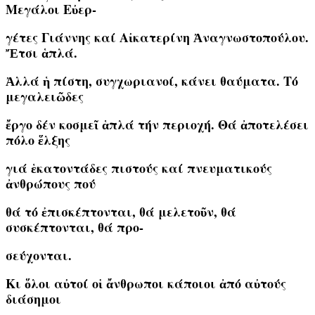
Μεγάλοι Εὐερ-
γέτες Γιάννης καί Αἰκατερίνη Ἀναγνωστοπούλου.
Ἔτσι ἁπλά.
Ἀλλά ἡ πίστη, συγχωριανοί, κάνει θαύματα. Tό
μεγαλειῶδες
ἔργο δέν κοσμεῖ ἁπλά τήν περιοχή. Θά ἀποτελέσει
πόλο ἕλξης
γιά ἑκατοντάδες πιστούς καί πνευματικούς
ἀνθρώπους πού
θά τό ἐπισκέπτονται, θά μελετοῦν, θά
συσκέπτονται, θά προ-
σεύχονται.
Κι ὅλοι αὐτοί οἱ ἄνθρωποι κάποιοι ἀπό αὐτούς
διάσημοι