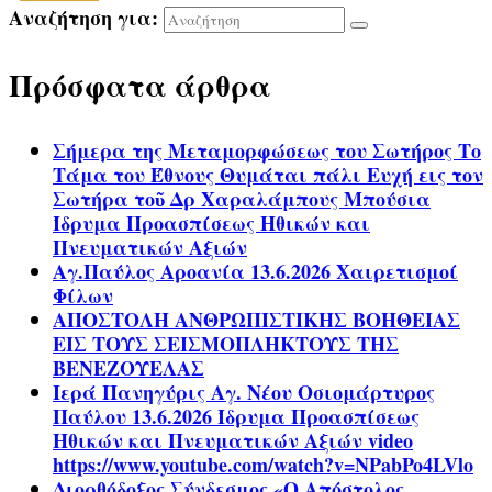
Αναζήτηση για:
Πρόσφατα άρθρα
Σήμερα της Μεταμορφώσεως του Σωτήρος Το
Τάμα του Έθνους Θυμάται πάλι Ευχή εις τον
Σωτήρα τοῦ Δρ Χαραλάμπους Μπούσια
Ίδρυμα Προασπίσεως Ηθικών και
Πνευματικών Αξιών
Αγ.Παύλος Αροανία 13.6.2026 Χαιρετισμοί
Φίλων
ΑΠΟΣΤΟΛΗ ΑΝΘΡΩΠΙΣΤΙΚΗΣ ΒΟΗΘΕΙΑΣ
ΕΙΣ ΤΟΥΣ ΣΕΙΣΜΟΠΛΗΚΤΟΥΣ ΤΗΣ
ΒΕΝΕΖΟΥΕΛΑΣ
Ιερά Πανηγύρις Αγ. Νέου Οσιομάρτυρος
Παύλου 13.6.2026 Ίδρυμα Προασπίσεως
Ηθικών και Πνευματικών Αξιών video
https://www.youtube.com/watch?v=NPabPo4LVlo
Διορθόδοξος Σύνδεσμος «Ο Απόστολος