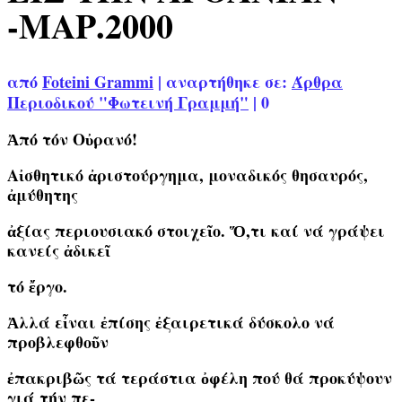
-ΜΑΡ.2000
από
Foteini Grammi
|
αναρτήθηκε σε:
Άρθρα
Περιοδικού "Φωτεινή Γραμμή"
|
0
Ἀπό τόν Οὐρανό!
Αἰσθητικό ἀριστούργημα, μοναδικός θησαυρός,
ἀμύθητης
ἀξίας περιουσιακό στοιχεῖο. Ὅ,τι καί νά γράψει
κανείς ἀδικεῖ
τό ἔργο.
Ἀλλά εἶναι ἐπίσης ἐξαιρετικά δύσκολο νά
προβλεφθοῦν
ἐπακριβῶς τά τεράστια ὀφέλη πού θά προκύψουν
γιά τήν πε-