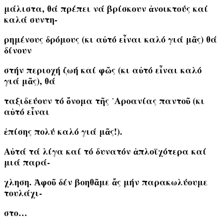
μάλιστα, θά πρέπει νά βρίσκουν ἀνοικτούς καί
καλά συντη-
ρημένους δρόμους (κι αὐτό εἶναι καλό γιά μᾶς) θά
δίνουν
στήν περιοχή ζωή καί φῶς (κι αὐτό εἶναι καλό
γιά μᾶς), θά
ταξιδεύουν τό ὄνομα τῆς ᾿Αροανίας παντοῦ (κι
αὐτό εἶναι
ἐπίσης πολύ καλό γιά μᾶς!).
Αὐτά τά λίγα καί τό δυνατόν ἁπλοϊχότερα καί
μιά παρά-
χληση. Ἀφοῦ δέν βοηθᾶμε ἄς μήν παρακωλύουμε
τουλάχι-
στο…