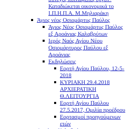
Καταδιώκεται οικονομικά το
Ι.Π.Η.Π.Α. Μ.Μηλιαράκη
Άγιος νέος Οσιομάρτυς Παύλος
Άγιος Νέος Οσιομάρτυς Παύλος
εξ Αροάνιας Καλαβρύτων
Ιερός Ναός Αγίου Νέου
Οσιομάρτυρος Παύλου εξ
Αροάνιας
Εκδηλώσεις
Εορτή Αγίου Παύλου, 12-5-
2018
ΚΥΡΙΑΚΗ 29.4.2018
ΑΡΧΙΕΡΑΤΙΚΗ
Θ.ΛΕΙΤΟΥΡΓΙΑ
Εορτή Αγίου Παύλου
27.5.2017, Ομιλία προέδρου
Εορτασμοί προηγούμενων
ετών