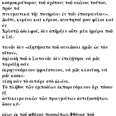
κοσμοκράτορας τοῦ σχότους τοῦ αἰῶνος τούτου,
πρὸς τά
πνευματικὰ τῆς πονηρίας ἐν τοῖς ἐπουρανίοις».
Διότι, κυρίαι καὶ κύριοι, ἀγαπητοί μου φίλοι καὶ
ἐν
Χρὶστῷ ἀδελφοί, δὲν ὑπῆρξεν οὔτε μία ἡμέρα ποῦ
ὁ Σά-
τανᾶς δὲν «ἐξητήσατο τοῦ συνιᾶσαι ἡμᾶς ὡς τὸν
σῖτον»,
δηλαδὴ ποῦ ὁ Σατανᾶς δὲν ἐπεζήτησε νὰ μᾶς
ταράξη σάν
ἐκρηγνυόμενον ἡφαίστειον, νὰ μᾶς κλονίση, νὰ
μᾶς κοσκι-
νίση σὰν τὸ σιτάρι στὸ ἁλώνι.
Τὸ πλῆθος τῶν ἐμποδίων ἐκπορευόμενον ὄχι τόσον
ἐξ
ἀντικειμενικῶν τῶν πραγμάτων ἀντιξοοτήτων.
ὅσον κύ-
ρίως ἐκ τοῦ φθόνου προσώπων.Φθόνου ποῦ