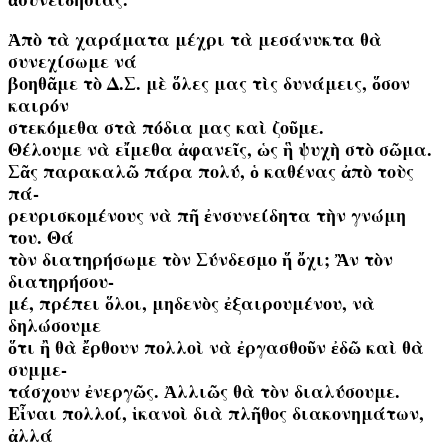
Ἀπὸ τὰ χαράματα μέχρι τὰ μεσάνυκτα θὰ
συνεχίσωμε νά
βοηθᾶμε τὸ Δ.Σ. μὲ ὅλες μας τὶς δυνάμεις, ὅσον
καιρόν
στεκόμεθα στὰ πόδια μας καὶ ζοῦμε.
Θέλουμε νὰ εἴμεθα ἀφανεῖς, ὡς ἣ ψυχὴ στὸ σῶμα.
Σᾶς παρακαλῶ πάρα πολύ, ὁ καθένας ἀπὸ τοὺς
πά-
ρευρισκομένους νὰ πῆ ἐνσυνείδητα τὴν γνώμη
του. Θά
τὸν διατηρήσωμε τὸν Σύνδεσμο ἥ ὄχι; Ἂν τὸν
διατηρήσου-
μέ, πρέπει ὅλοι, μηδενὸς ἐξαιρουμένου, νὰ
δηλώσουμε
ὅτι ἢ θὰ ἔρθουν πολλοὶ νὰ ἐργασθοῦν ἐδῶ καὶ θὰ
συμμε-
τάσχουν ἐνεργῶς. Ἀλλιῶς θὰ τὸν διαλύσουμε.
Εἶναι πολλοί, ἱκανοὶ διὰ πλῆθος διακονημάτων,
ἀλλά