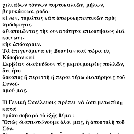
χιλιάδων τόννων πορτοκαλιῶν, μήλων,
βερυκόκκων, ροδα-
κίνων, τομάτας κὰπ ὀπωροκηπευτικῶν πρὸς
πρόσφυγας,
ἀξιοποιῶντας τὴν δυνατότητα ἐπιδοτήσεως διὰ
κοινωνι-
κὴν ἀπόσυρσιν.
Τὰ ἐπιγενόμενα εἰς Βοσνίαν καὶ τώρα εἰς
Κόσοβον καί
Σερβίαν διαψεύδουν τὶς μεμψιμοιρίες πολλῶν,
ὅτι ἦτο
ἄσκοπος ἢ περιττὴ ἣ περαιτέρω διατήρησις τοῦ
Συνδέ-
σμού μας.
Ἡ Γενικὴ Συνέλευσις πρέπει νὰ ἀντιμετωπὶσῃ
κατά
τρόπο σοβαρὸ τὸ ἑξῆς θέμα :
Ὅπὼς διαπιστώνουμε ὅλοι μας, ἣ ἀποστολὴ τοῦ
Σύν-