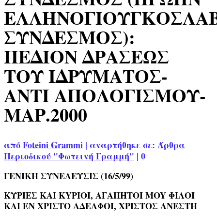
ΕΛΛΗΝΟΓΙΟΥΓΚΟΣΛΑ
ΣΥΝΔΕΣΜΟΣ):
ΠΕΔΙΟΝ ΔΡΑΣΕΩΣ
ΤΟΥ ΙΔΡΥΜΑΤΟΣ-
ΑΝΤI ΑΠΟΛΟΓΙΣΜΟΥ-
ΜΑΡ.2000
από
Foteini Grammi
|
αναρτήθηκε σε:
Άρθρα
Περιοδικού "Φωτεινή Γραμμή"
|
0
ΓENIKH ΣΥΝΕΛΕΥΣΙΣ (16/5/99)
ΚΥΡΙΕΣ KAI KYPIOI, AΓAΠHTOI MOY ΦΙΛΟΙ
KAI EN XPIΣTΟ AΔΕΛΦΟΙ, ΧΡΙΣΤΟΣ ANEΣTH