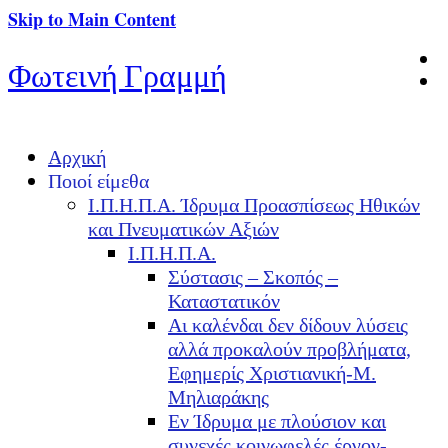
Skip to Main Content
Φωτεινή Γραμμή
Αρχική
Ποιοί είμεθα
Ι.Π.Η.Π.Α. Ίδρυμα Προασπίσεως Ηθικών
και Πνευματικών Αξιών
Ι.Π.Η.Π.Α.
Σύστασις – Σκοπός –
Καταστατικόν
Αι καλένδαι δεν δίδουν λύσεις
αλλά προκαλούν προβλήματα,
Εφημερίς Χριστιανική-Μ.
Μηλιαράκης
Εν Ίδρυμα με πλούσιον και
συνεχές κοινωφελές έργον-