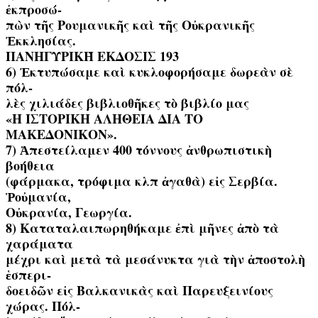
ἐκπροσώ-
πὼν τῆς Ρουμανικῆς καὶ τῆς Οὐκρανικῆς
Ἐκκλησίας.
ΠΑΝΗΓΥΡΙΚῊ ΕΚΔΟΣΙΣ 193
6) Ἐκτυπώσαμε καὶ κυκλοφορήσαμε δωρεὰν σὲ
πόλ-
λὲς χιλιάδες βιβλιοθῆκες τὸ βιβλίο μας
«H ΙΣΤΟΡΙΚΗ AΛΗΘΕΙA ΔIA TO
ΜΑΚΕΔΟΝΙΚΟΝ».
7) Ἀπεστείλαμεν 400 τόννους ἀνθρωπιστικὴ
βοήθεια
(φάρμακα, τρόφιμα κλπ ἀγαθὰ) εἰς Σερβία.
Ῥοὐμανία,
Οὐκρανία, Γεωργία.
8) Καταταλαιπωρηθήκαμε ἐπὶ μῆνες ἀπὸ τὰ
χαράματα
μέχρι καὶ μετὰ τὰ μεσάνυκτα γιὰ τὴν ἀποστολὴ
ἑσπερι-
δοειδῶν εἰς Βαλκανικὰς καὶ Παρευξεινίους
χώρας. Πόλ-