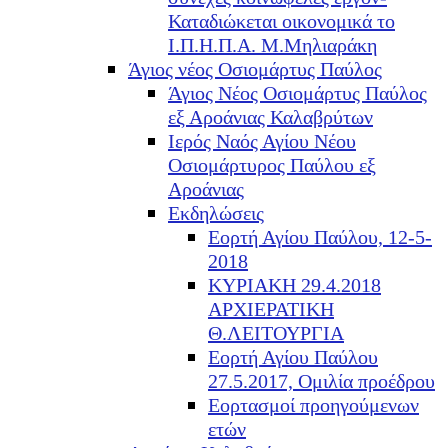
Καταδιώκεται οικονομικά το
Ι.Π.Η.Π.Α. Μ.Μηλιαράκη
Άγιος νέος Οσιομάρτυς Παύλος
Άγιος Νέος Οσιομάρτυς Παύλος
εξ Αροάνιας Καλαβρύτων
Ιερός Ναός Αγίου Νέου
Οσιομάρτυρος Παύλου εξ
Αροάνιας
Εκδηλώσεις
Εορτή Αγίου Παύλου, 12-5-
2018
ΚΥΡΙΑΚΗ 29.4.2018
ΑΡΧΙΕΡΑΤΙΚΗ
Θ.ΛΕΙΤΟΥΡΓΙΑ
Εορτή Αγίου Παύλου
27.5.2017, Ομιλία προέδρου
Εορτασμοί προηγούμενων
ετών