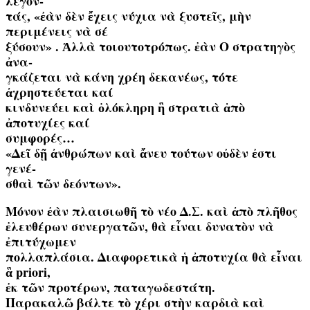
λέγον-
τάς, «ἐὰν δὲν ἔχεις νύχια νὰ ξυστεῖς, μὴν
περιμένεις νὰ σέ
ξύσουν» . Ἀλλὰ τοιουτοτρόπως. ἐὰν O στρατηγὸς
ἀνα-
γκάζεται νὰ κάνη χρέη δεκανέως, τότε
ἀχρηστεύεται καί
κινδυνεύει καὶ ὁλόκληρη ἣ στρατιὰ ἀπὸ
ἀποτυχίες καί
συμφορές…
«Δεῖ δῇ ἀνθρώπων καὶ ἄνευ τούτων οὐδὲν ἐστι
γενέ-
σθαὶ τῶν δεόντων».
Μόνον ἐὰν πλαισιωθῆ τὸ νέο Δ.Σ. καὶ ἀπὸ πλῆθος
ἐλευθέρων συνεργατῶν, θὰ εἶναι δυνατὸν νὰ
ἐπιτύχωμεν
πολλαπλάσια. Διαφορετικὰ ἡ ἀποτυχία θὰ εἶναι
ἃ priori,
ἐκ τῶν προτέρων, παταγωδεστάτη.
Παρακαλῶ βάλτε τὸ χέρι στὴν καρδιὰ καὶ