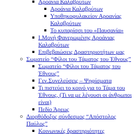
Αροάνια Καλαβρύτων
Αροάνια Καλαβρύτων
Υποθηκοφυλακείον Αροανίας
Καλαβρύτων
Το κυπαρίσσι του «Παυσανία»
Ι.Μονή Φανερωμένης Αροάνιας
Καλαβρύτων
Επιβεβαιώσεις Δραστηριοτήτων μας
Σωματείο “Φίλοι του Τάματος του Έθνους”
Σωματείο “Φίλοι του Τάματος του
Έθνους”
Γεν.Συνελεύσεις – Ψηφίσματα
Τι πιστεύει το κοινό για το Τάμα του
Έθνους, (Τι να με λέγουσι οι άνθρωποι
είναι)
Πεδίο Άρεως
Διορθόδοξος σύνδεσμος “Απόστολος
Παύλος”
Κοινωνικές δραστηριότητες