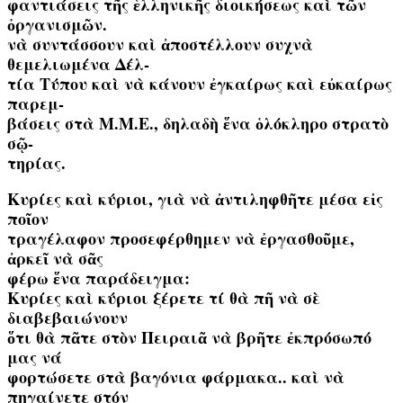
φαντιάσεις τῆς ἑλληνικῆς διοικήσεως καὶ τῶν
ὀργανισμῶν.
νὰ συντάσσουν καὶ ἀποστέλλουν συχνὰ
θεμελιωμένα Δέλ-
τία Τύπου καὶ νὰ κάνουν ἐγκαίρως καὶ εὐκαίρως
παρεμ-
βάσεις στὰ Μ.Μ.Ε., δηλαδὴ ἕνα ὁλόκληρο στρατὸ
σῷ-
τηρίας.
Κυρίες καὶ κύριοι, γιὰ νὰ ἀντιληφθῆτε μέσα εἰς
ποῖον
τραγέλαφον προσεφέρθημεν νὰ ἐργασθοῦμε,
ἀρκεῖ νὰ σᾶς
φέρω ἕνα παράδειγμα:
Κυρίες καὶ κύριοι ξέρετε τί θὰ πῆ νὰ σὲ
διαβεβαιώνουν
ὅτι θὰ πᾶτε στὸν Πειραιᾶ νὰ βρῆτε ἐκπρόσωπό
μας νά
φορτώσετε στὰ βαγόνια φάρμακα.. καὶ νὰ
πηγαίνετε στόν