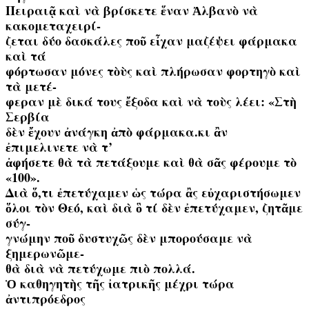
Πειραιᾷ καὶ νὰ βρίσκετε ἕναν Ἀλβανὸ νὰ
κακομεταχειρί-
ζεται δύο δασκάλες ποῦ εἶχαν μαζέψει φάρμακα
καὶ τά
φόρτωσαν μόνες τὸὺς καὶ πλήρωσαν φορτηγὸ καὶ
τὰ μετέ-
φεραν μὲ δικά τους ἔξοδα καὶ νὰ τοὺς λέει: «Στὴ
Σερβία
δὲν ἔχουν ἀνάγκη ἀπὸ φάρμακα.κι ἂν
ἐπιμελινετε νὰ τ’
ἀφήσετε θὰ τὰ πετάξουμε καὶ θὰ σᾶς φέρουμε τὸ
«100».
Διὰ ὅ,τι ἐπετύχαμεν ὡς τώρα ἂς εὐχαριστήσωμεν
ὅλοι τὸν Θεό, καὶ διὰ ὃ τί δὲν ἐπετύχαμεν, ζητᾶμε
σύγ-
γνώμην ποῦ δυστυχῶς δὲν μπορούσαμε νὰ
ξημερωνῶμε-
θὰ διὰ νὰ πετύχωμε πιὸ πολλά.
Ὁ καθηγητὴς τῆς ἰατρικῆς μέχρι τώρα
ἀντιπρόεδρος