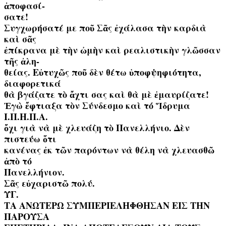
ἀποφασί-
σατε!
Συγχωρήσατέ με ποῦ Σᾶς ἐχάλασα τὴν καρδιὰ
καὶ σᾶς
ἐπίκρανα μὲ τὴν ὠμὴν καὶ ρεαλιστικὴν γλῶσσαν
τῆς ἀλη-
θείας. Εὐτυχῶς ποῦ δὲν θέτω ὑποφψηφιότητα,
διαφορετικά
θὰ βγάζατε τὸ ἄχτι σας καὶ θὰ μὲ ἐμαυρίζατε!
Ἐγὼ ἔφτιαξα τὸν Σύνδεσμο καὶ τό Ἵδρυμα
Ι.Π.Η.Π.Α.
ὄχι γιὰ νὰ μὲ χλευάζη τὸ Πανελλήνιο. Δὲν
πιστεύω ὅτι
κανένας ἐκ τῶν παρόντων νὰ θέλη νὰ χλευασθῶ
ἀπὸ τό
Πανελλήνιον.
Σᾶς εὐχαριστῶ πολύ.
ΥΓ.
TΑ ΑΝΩΤΕΡΩ ΣΥΜΠΕΡΙΕΛΗΦΘΗΣΑΝ ΕΙΣ ΤΗΝ
ΠΑΡΟΥΣΑ