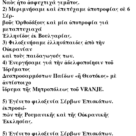
Ναὸς ἦτο ἀσφυχτιχὰ γεμᾶτος.
2) Μεριμνήσαμε καὶ ἐπετύχαμε ὑποτροφίας σὲ 6
Σέρ-
βοῦς Ὀρθοδόξους καὶ μία ὑποτροφία γιὰ
μεταπτυχιαχά
Ἑλληνίδος ἐκ Βουλγαρίας.
3) Φιλοξενήσαμε ἑλληνόπαιδες ἀπὸ τὴν
Οὐκρανίαν
καὶ τοὺς παιδαγωγούς των.
4) Ἐνεργήσαμε γιὰ τὴν ἀδελφοποίησιν τοῦ
Ἱδρύματος
Δυσπροσαρμόστων Παίδων «ἣ Θεοτόκος» μὲ
ἀντίστοιχο
ἵδρυμα τῆς Μητροπόλεως τοῦ VRANJE.
5) Ἐγένετο φιλοξενία Σέρβων Ἐπισκόπων.
ἐκπροσώ-
πὼν τῆς Ρουμανικῆς καὶ τῆς Οὐκρανικῆς
Ἐκκλησίας.
5) Ἐγένετο φιλοξενία Σέρβων Ἐπισκόπων.