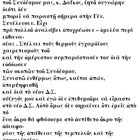
τοῦ Συνδέσμου μας, κ. Δαΐκος, ζητᾶ συγνώμην
διότι δέν
μπορεῖ νὰ παραστῇ σήμερα στὴν Γέν.
Συνέλευσιν. Εἶχε
πρὸ πολλοῦ ἀναλάβει ὑποχρέωσιν – ὁμιλία περὶ
εὐθανα-
σίας . Στέλνει τοὺς θερμοὺς ἐγχαρδίους
χαιρετισμοὺς τοῦ
καὶ τὴν ἀμέριστον συμπαράστασίν του διὰ τὴν
εὐόδωσιν
τῶν σκοπῶν τοῦ Συνδέσμου.
Συνιστῶ ἐνθέρμως ὅπως, καίτοι ἀπών,
ὑπερψηφισθῆ
καὶ διὰ τὸ νέον Δ.Σ.
σύζυγός μου καὶ ἐγὼ δὲν ἐπιθυμοῦμε νὰ εἴμαστε
στὸ νέο Δ.Σ. Αὐτὸ ὅμως δὲν σημαίνει ὅτι ἐμεῖς ἀπὸ
τό
ἕνα ἄκρο θὰ φθάσουμε στὸ ἀντίθετο ἄκρο τῆς
ἀδιαφο-
ρίας τῆς ἀπάθειας τῆς τεμπελιᾶς καὶ τῆς
ἀσυνειδησίας.