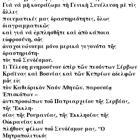
Γιὰ νὰ μὴ κουράζωμε τὴ Γενικὴ Συνέλευση μὲ τὶς
ἄλλες
πνευματικές μας δραστηριότητες, ὅλως
διαγραμματικῶς
καὶ γιὰ νὰ ἐμπλησθῆτε καὶ ἀπὸ κάποια
εὐφροσύνη, σᾶς
ἀναχοινώνουμε μόνο μερικὰ γεγονότα τῆς
δραστηριότη-
τὸς τοῦ Συνδέσμου.
1) Τέλεση μνημοσύνου ὑπὲρ τῶν πεσόντων Σέρβων
Κράϊνας καὶ Βοσνίας καὶ τῶν Κυπρίων ἀδελφῶν
μᾶς εἰς
τὸν Καθεδρικὸν Ναόν Ἀθηνῶν. παρουσίᾳ
Ἐπισκόπων –
ἀντιπροσώπων τοῦ Πατριαρχείου τῆς Σερβίας,
τῆς Ἔκκλη-
σίας τῆς Ρουμανίας, τῆς Ἐκκλησίας τῆς
Οὐκρανίας καί
πλήθους φίλων τοῦ Συνδέσμου μας. ‘Ὁ
Μητροπολιτικός