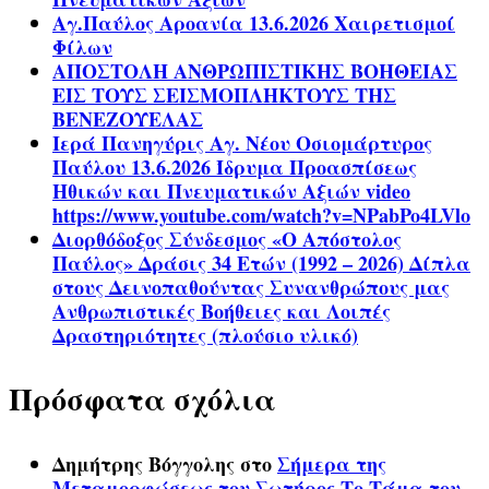
Αγ.Παύλος Αροανία 13.6.2026 Χαιρετισμοί
Φίλων
ΑΠΟΣΤΟΛΗ ΑΝΘΡΩΠΙΣΤΙΚΗΣ ΒΟΗΘΕΙΑΣ
ΕΙΣ ΤΟΥΣ ΣΕΙΣΜΟΠΛΗΚΤΟΥΣ ΤΗΣ
ΒΕΝΕΖΟΥΕΛΑΣ
Ιερά Πανηγύρις Αγ. Νέου Οσιομάρτυρος
Παύλου 13.6.2026 Ίδρυμα Προασπίσεως
Ηθικών και Πνευματικών Αξιών video
https://www.youtube.com/watch?v=NPabPo4LVlo
Διορθόδοξος Σύνδεσμος «Ο Απόστολος
Παύλος» Δράσις 34 Ετών (1992 – 2026) Δίπλα
στους Δεινοπαθούντας Συνανθρώπους μας
Ανθρωπιστικές Βοήθειες και Λοιπές
Δραστηριότητες (πλούσιο υλικό)
Πρόσφατα σχόλια
Δημήτρης Βόγγολης
στο
Σήμερα της
Μεταμορφώσεως του Σωτήρος Το Τάμα του