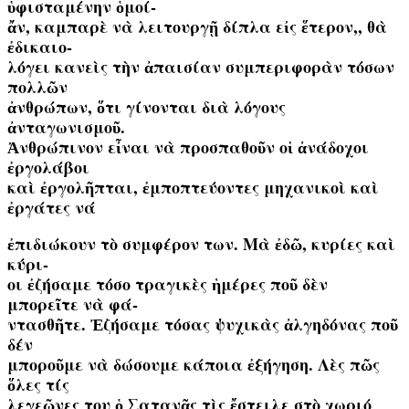
ὑφισταμένην ὁμοί-
ἄν, καμπαρὲ νὰ λειτουργῇ δίπλα εἰς ἕτερον,, θὰ
ἐδικαιο-
λόγει κανεὶς τὴν ἀπαισίαν συμπεριφορὰν τόσων
πολλῶν
ἀνθρώπων, ὅτι γίνονται διὰ λόγους
ἀνταγωνισμοῦ.
Ἀνθρώπινον εἶναι νὰ προσπαθοῦν οἱ ἀνάδοχοι
ἐργολάβοι
καὶ ἐργολῆπται, ἐμποπτεύοντες μηχανικοὶ καὶ
ἐργάτες νά
ἐπιδιώκουν τὸ συμφέρον των. Μὰ ἐδῶ, κυρίες καὶ
κύρι-
oι ἐζήσαμε τόσο τραγικὲς ἡμέρες ποῦ δὲν
μπορεῖτε νὰ φά-
ντασθῆτε. Ἐζήσαμε τόσας ψυχικὰς ἀλγηδόνας ποῦ
δέν
μποροῦμε νὰ δώσουμε κάποια ἐξήγηση. Λὲς πῶς
ὅλες τίς
λεγεῶνες του ὁ Σατανᾶς τὶς ἔστειλε στὸ χωριό