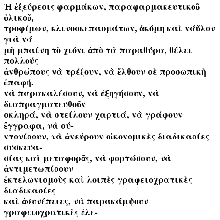
Ἡ ἐξεύρεσις φαρμάκων, παραφαρμακευτικοῦ
ὑλικοῦ,
τροφίμων, κλινοσκεπασμάτων, ἀκόμη καὶ νάῦλον
γιὰ νά
μὴ μπαίνη τὸ χιόνι ἀπὸ τὰ παραθύρα, θέλει
πολλούς
ἀνθρώπους νὰ τρέξουν, νὰ ἔλθουν σὲ προσωπικὴ
ἐπαφή.
νὰ παρακαλέσουν, νὰ ἐξηγήσουν, νὰ
διαπραγματευθοῦν
σκληρά, νὰ στείλουν χαρτιά, νὰ γράφουν
ἔγγραφα, νὰ σύ-
ντονίσουν, νὰ ἀνεύρουν οἰκονομικὲς διαδικασίες
συσκευα-
σίας καὶ μεταφορᾶς, νὰ φορτώσουν, νὰ
ἀντιμετωπίσουν
ἐκτελωνισμοὺς καὶ λοιπὲς γραφειοχρατικὲς
διαδικασίες
καὶ ἀσυνέπειες, νὰ παρακάμψουν
γραφειοχρατικὲς ἐλε-