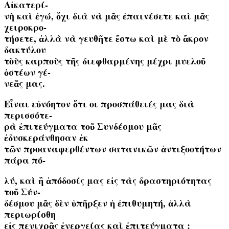
Αἰκατερί-
νὴ καὶ ἐγώ, ὄχι διὰ νὰ μᾶς ἐπαινέσετε καὶ μᾶς
χειροκρο-
τήσετε, ἀλλὰ νὰ γευθῆτε ἔστω καὶ μὲ τὸ ἄκρον
δακτύλου
τὸὺς καρποὺς τῆς διεφθαρμένης μέχρι μυελοῦ
ὀστέων γέ-
νεᾶς μας.
Εἶναι εὐνόητον ὅτι oι προσπάθειές μας διὰ
περισσότε-
ρὰ ἐπιτεύγματα τοῦ Συνδέσμου μᾶς
ἐδυσκεράνθησαν ἐκ
τῶν προαναφερθέντων σατανικῶν ἀντιξοοτήτων
πάρα πό-
λύ, καὶ ἣ ἀπόδοσίς μας εἰς τὰς δραστηριότητας
τοῦ Σύν-
δέσμου μᾶς δὲν ὑπῆρξεν ἡ ἐπιθυμητή, ἀλλὰ
περιωρίσθη
εἰς πενιχρᾶς ἐνεργείας καὶ ἐπιτεύγματα :