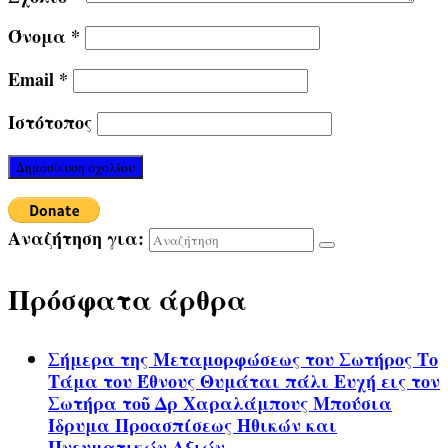
Όνομα
*
Email
*
Ιστότοπος
Αναζήτηση για:
Πρόσφατα άρθρα
Σήμερα της Μεταμορφώσεως του Σωτήρος Το
Τάμα του Έθνους Θυμάται πάλι Ευχή εις τον
Σωτήρα τοῦ Δρ Χαραλάμπους Μπούσια
Ίδρυμα Προασπίσεως Ηθικών και
Πνευματικών Αξιών