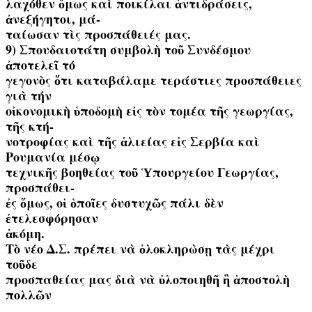
λαχόθεν ὅμως καὶ ποικίλαι ἀντιδράσεις,
ἀνεξήγητοι, μά-
ταίωσαν τὶς προσπάθειές μας.
9) Σπουδαιοτάτη συμβολὴ τοῦ Συνδέσμου
ἀποτελεῖ τό
γεγονὸς ὅτι καταβάλαμε τεράστιες προσπάθειες
γιὰ τήν
οἰκονομικὴ ὑποδομὴ εἰς τὸν τομέα τῆς γεωργίας,
τῆς κτή-
νοτροφίας καὶ τῆς ἁλιείας εἰς Σερβία καὶ
Ρουμανία μέσῳ
τεχνικῆς βοηθείας τοῦ Ὑπουργείου Γεωργίας,
προσπάθει-
ἐς ὅμως, οἱ ὁποῖες δυστυχῶς πάλι δὲν
ἐτελεσφόρησαν
ἀκόμη.
Τὸ νέο Δ.Σ. πρέπει νὰ ὁλοκληρὼσῃ τὰς μέχρι
τοῦδε
προσπαθείας μας διὰ νὰ ὑλοποιηθῆ ἣ ἀποστολὴ
πολλῶν