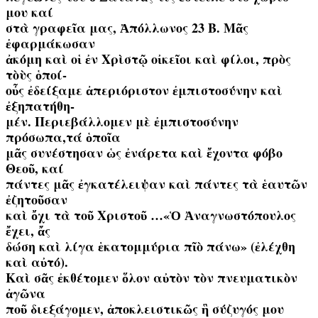
μου καί
στὰ γραφεῖα μας, Ἀπόλλωνος 23 Β. Μᾶς
ἐφαρμάκωσαν
ἀκόμη καὶ οἱ ἐν Χρὶστῷ οἰκεῖοι καὶ φίλοι, πρὸς
τὸὺς ὁποί-
οὖς ἐδείξαμε ἀπεριόριστον ἐμπιστοσύνην καὶ
ἐξηπατήθη-
μέν. Περιεβάλλομεν μὲ ἐμπιστοσύνην
πρόσωπα,τά ὁποῖα
μᾶς συνέστησαν ὡς ἐνάρετα καὶ ἔχοντα φόβο
Θεοῦ, καί
πάντες μᾶς ἐγκατέλειψαν καὶ πάντες τὰ ἑαυτῶν
ἐζητοῦσαν
καὶ ὄχι τὰ τοῦ Χριστοῦ …«Ὁ Ἀναγνωστόπουλος
ἔχει, ἄς
δώση καὶ λίγα ἑκατομμύρια πῖὸ πάνω» (ἐλέχθη
καὶ αὐτό).
Καὶ σᾶς ἐκθέτομεν ὅλον αὐτὸν τὸν πνευματικὸν
ἀγῶνα
ποῦ διεξάγομεν, ἀποκλειστικῶς ἣ σύζυγός μου