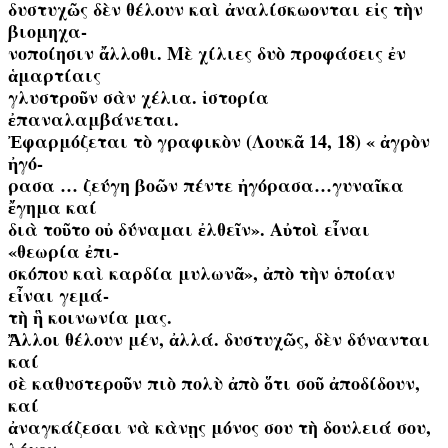
δυστυχῶς δὲν θέλουν καὶ ἀναλίσκωονται εἰς τὴν
βιομηχα-
νοποίησιν ἄλλοθι. Μὲ χίλιες δυὸ προφάσεις ἐν
ἁμαρτίαις
γλυστροῦν σὰν χέλια. ἱστορία
ἐπαναλαμβάνεται.
Ἐφαρμόζεται τὸ γραφικὸν (Λουκᾶ 14, 18) « ἀγρὸν
ἠγό-
ρασα … ζεύγη βοῶν πέντε ἠγόρασα…γυναῖκα
ἔγημα καί
διὰ τοῦτο οὐ δύναμαι ἐλθεῖν». Αὐτοὶ εἶναι
«θεωρία ἐπι-
σκόπου καὶ καρδία μυλωνᾶ», ἀπὸ τὴν ὁποίαν
εἶναι γεμά-
τὴ ἣ κοινωνία μας.
Ἄλλοι θέλουν μέν, ἀλλά. δυστυχῶς, δὲν δύνανται
καί
σὲ καθυστεροῦν πιὸ πολὺ ἀπὸ ὅτι σοῦ ἀποδίδουν,
καί
ἀναγκάζεσαι νὰ κὰνῃς μόνος σου τὴ δουλειά σου,