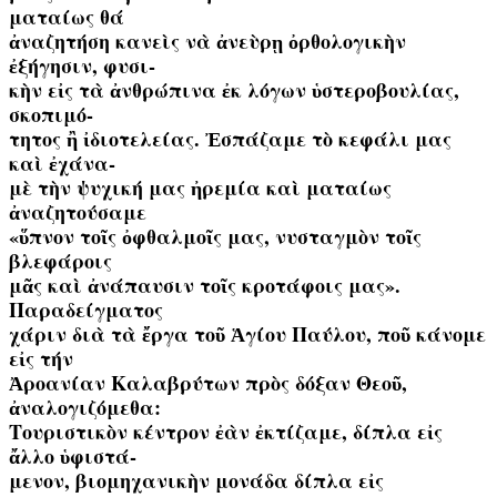
ματαίως θά
ἀναζητήση κανεὶς νὰ ἀνεὺρῃ ὀρθολογικὴν
ἐξήγησιν, φυσι-
κὴν εἰς τὰ ἀνθρώπινα ἐκ λόγων ὑστεροβουλίας,
σκοπιμό-
τητος ἢ ἰδιοτελείας. Ἐσπάζαμε τὸ κεφάλι μας
καὶ ἐχάνα-
μὲ τὴν ψυχική μας ἠρεμία καὶ ματαίως
ἀναζητούσαμε
«ὕπνον τοῖς ὀφθαλμοῖς μας, νυσταγμὸν τοῖς
βλεφάροις
μᾶς καὶ ἀνάπαυσιν τοῖς κροτάφοις μας».
Παραδείγματος
χάριν διὰ τὰ ἔργα τοῦ Ἁγίου Παύλου, ποῦ κάνομε
εἰς τήν
Ἀροανίαν Καλαβρύτων πρὸς δόξαν Θεοῦ,
ἀναλογιζόμεθα:
Τουριστικὸν κέντρον ἐὰν ἐκτίζαμε, δίπλα εἰς
ἄλλο ὑφιστά-
μενον, βιομηχανικὴν μονάδα δίπλα εἰς