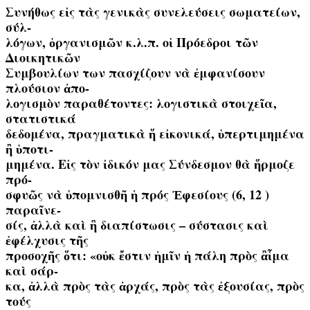
Συνήθως εἰς τὰς γενικὰς συνελεύσεις σωματείων,
σύλ-
λόγων, ὀργανισμῶν κ.λ.π. οἱ Πρόεδροι τῶν
Διοικητικῶν
Συμβουλίων των πασχίζουν νὰ ἐμφανίσουν
πλούσιον ἀπο-
λογισμὸν παραθέτοντες: λογιστικὰ στοιχεῖα,
στατιστικά
δεδομένα, πραγματικὰ ἥ εἰκονικά, ὑπερτιμημένα
ἢ ὑποτι-
μημένα. Εἰς τὸν ἰδικόν μας Σύνδεσμον θὰ ἥρμοζε
πρό-
σφυῶς νὰ ὑπομνισθῆ ἡ πρός Ἐφεσίους (6, 12 )
παραῖνε-
σίς, ἀλλὰ καὶ ἣ διαπίστωσις – σύστασις καὶ
ἐφέλχυσις τῆς
προσοχῆς ὅτι: «οὐκ ἔστιν ἡμῖν ἡ πάλη πρὸς ἂἷμα
καὶ σάρ-
κα, ἀλλὰ πρὸς τὰς ἀρχάς, πρὸς τὰς ἐξουσίας, πρὸς
τούς