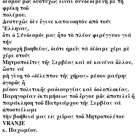
δέσμου μᾶς δυστυχῶς εἶναι συνδεδεμένη μὲ τὴ
φρίκη τοῦ
πολέμου.
Δυστυχῶς δὲν ἔγινε κατανοητὸν ἀπὸ τούς
Ἕλληνας,
ὅτι ὁ Σύνδεσμός μας ἦτο τὸ πλέον φερέγγυον γιὰ
τήν
παροχὴ βοηθείας, διότι ἡμεῖς τὰ δίδαμε χέρι μὲ
χέρι στούς
Μητροπολῖτες τῆς Σερβίας καὶ σὲ κανένα ἄλλον,
ὥστε νά
μὴ γὶνῃ τὸ «δίλεπτον τῆς χήρας» μέσον μαύρης
ἀγορᾶς ἤ
μέσον πολιτικῆς ραδιουργίας καὶ δολοπλοκίας.
Παρηγορίαν ἐκτιμήσεως τοῦ ἔργου μᾶς ἀποτελεῖ ἣ
παράκληση τοῦ Πατριάρχου τῆς Σερβίας νὰ
ἀποστείλωμε
τὴν βοήθειά μας εἰς χεῖρας τοῦ Μητροπολίτου
VRANJE
κ. Παχωμίου.