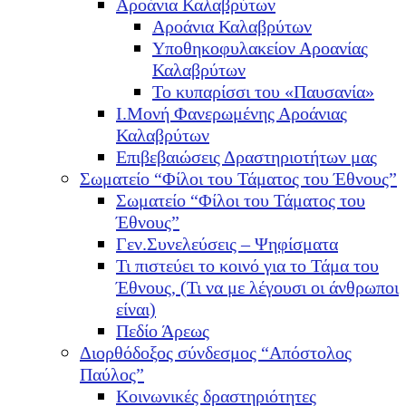
Αροάνια Καλαβρύτων
Αροάνια Καλαβρύτων
Υποθηκοφυλακείον Αροανίας
Καλαβρύτων
Το κυπαρίσσι του «Παυσανία»
Ι.Μονή Φανερωμένης Αροάνιας
Καλαβρύτων
Επιβεβαιώσεις Δραστηριοτήτων μας
Σωματείο “Φίλοι του Τάματος του Έθνους”
Σωματείο “Φίλοι του Τάματος του
Έθνους”
Γεν.Συνελεύσεις – Ψηφίσματα
Τι πιστεύει το κοινό για το Τάμα του
Έθνους, (Τι να με λέγουσι οι άνθρωποι
είναι)
Πεδίο Άρεως
Διορθόδοξος σύνδεσμος “Απόστολος
Παύλος”
Κοινωνικές δραστηριότητες