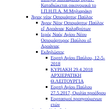
Καταδιώκεται οικονομικά το
Ι.Π.Η.Π.Α. Μ.Μηλιαράκη
Άγιος νέος Οσιομάρτυς Παύλος
Άγιος Νέος Οσιομάρτυς Παύλος
εξ Αροάνιας Καλαβρύτων
Ιερός Ναός Αγίου Νέου
Οσιομάρτυρος Παύλου εξ
Αροάνιας
Εκδηλώσεις
Εορτή Αγίου Παύλου, 12-5-
2018
ΚΥΡΙΑΚΗ 29.4.2018
ΑΡΧΙΕΡΑΤΙΚΗ
Θ.ΛΕΙΤΟΥΡΓΙΑ
Εορτή Αγίου Παύλου
27.5.2017, Ομιλία προέδρου
Εορτασμοί προηγούμενων
ετών