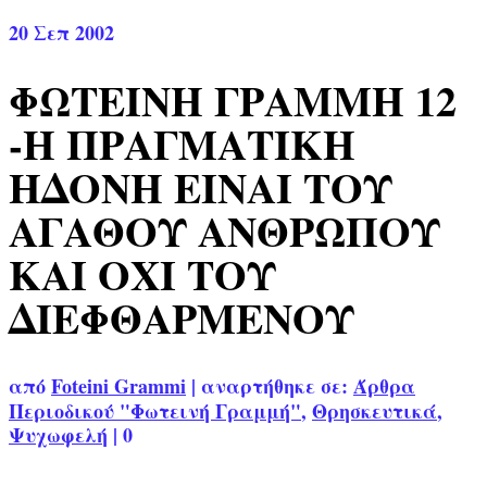
20
Σεπ 2002
ΦΩΤΕΙΝΗ ΓΡΑΜΜΗ 12
-Η ΠΡΑΓΜΑΤΙΚΗ
ΗΔΟΝΗ ΕΙΝΑΙ ΤΟΥ
ΑΓΑΘΟΥ ΑΝΘΡΩΠΟΥ
ΚΑΙ ΟΧΙ ΤΟΥ
ΔΙΕΦΘΑΡΜΕΝΟΥ
από
Foteini Grammi
|
αναρτήθηκε σε:
Άρθρα
Περιοδικού "Φωτεινή Γραμμή"
,
Θρησκευτικά
,
Ψυχωφελή
|
0