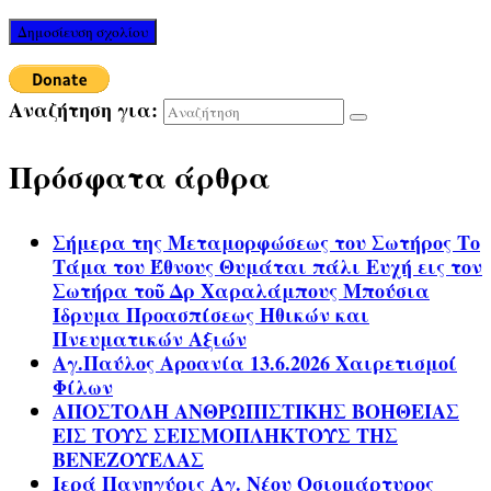
Αναζήτηση για:
Πρόσφατα άρθρα
Σήμερα της Μεταμορφώσεως του Σωτήρος Το
Τάμα του Έθνους Θυμάται πάλι Ευχή εις τον
Σωτήρα τοῦ Δρ Χαραλάμπους Μπούσια
Ίδρυμα Προασπίσεως Ηθικών και
Πνευματικών Αξιών
Αγ.Παύλος Αροανία 13.6.2026 Χαιρετισμοί
Φίλων
ΑΠΟΣΤΟΛΗ ΑΝΘΡΩΠΙΣΤΙΚΗΣ ΒΟΗΘΕΙΑΣ
ΕΙΣ ΤΟΥΣ ΣΕΙΣΜΟΠΛΗΚΤΟΥΣ ΤΗΣ
ΒΕΝΕΖΟΥΕΛΑΣ
Ιερά Πανηγύρις Αγ. Νέου Οσιομάρτυρος