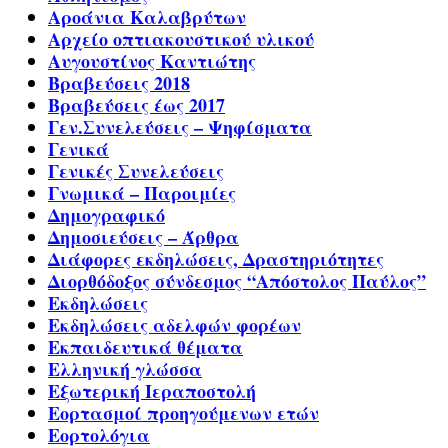
Αροάνια Καλαβρύτων
Αρχείο οπτιακουστικού υλικού
Αυγουστίνος Καντιώτης
Βραβεύσεις 2018
Βραβεύσεις έως 2017
Γεν.Συνελεύσεις – Ψηφίσματα
Γενικά
Γενικές Συνελεύσεις
Γνωμικά – Παροιμίες
Δημογραφικό
Δημοσιεύσεις – Άρθρα
Διάφορες εκδηλώσεις, Δραστηριότητες
Διορθόδοξος σύνδεσμος “Απόστολος Παύλος”
Εκδηλώσεις
Εκδηλώσεις αδελφών φορέων
Εκπαιδευτικά θέματα
Ελληνική γλώσσα
Εξωτερική Ιεραποστολή
Εορτασμοί προηγούμενων ετών
Εορτολόγια