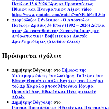
Παύλου 13.6.2026 Ίδρυμα Προασπίσεως
Ηθικών και Πνευματικών Αξιών video
https://www.youtube.com/watch?v=NPabPo4LVlo
Διορθόδοξος Σύνδεσμος «Ο Απόστολος
Παύλος» Δράσις 34 Ετών (1992 – 2026) Δίπλα
στους Δεινοπαθούντας Συνανθρώπους μας
Ανθρωπιστικές Βοήθειες και Λοιπές
Δραστηριότητες (πλούσιο υλικό)
Πρόσφατα σχόλια
Δημήτρης Βόγγολης
στο
Σήμερα της
Μεταμορφώσεως του Σωτήρος Το Τάμα του
Έθνους Θυμάται πάλι Ευχή εις τον Σωτήρα
τοῦ Δρ Χαραλάμπους Μπούσια Ίδρυμα
Προασπίσεως Ηθικών και Πνευματικών
Αξιών
Δημήτρης Βόγγολης
στο
Ίδρυμα Προασπίσεως Ηθικών και Πνευματικ