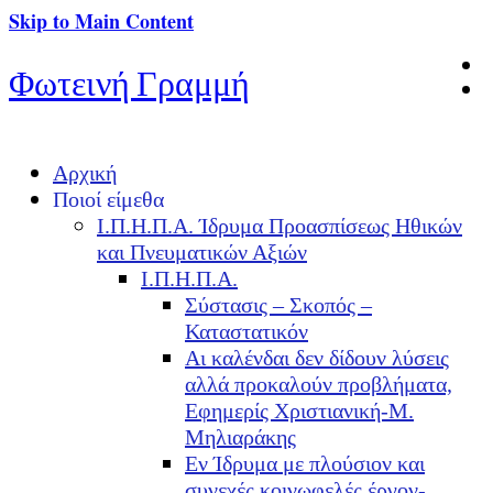
Skip to Main Content
Φωτεινή Γραμμή
Αρχική
Ποιοί είμεθα
Ι.Π.Η.Π.Α. Ίδρυμα Προασπίσεως Ηθικών
και Πνευματικών Αξιών
Ι.Π.Η.Π.Α.
Σύστασις – Σκοπός –
Καταστατικόν
Αι καλένδαι δεν δίδουν λύσεις
αλλά προκαλούν προβλήματα,
Εφημερίς Χριστιανική-Μ.
Μηλιαράκης
Εν Ίδρυμα με πλούσιον και
συνεχές κοινωφελές έργον-