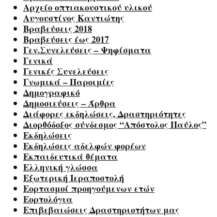
Αρχείο οπτιακουστικού υλικού
Αυγουστίνος Καντιώτης
Βραβεύσεις 2018
Βραβεύσεις έως 2017
Γεν.Συνελεύσεις – Ψηφίσματα
Γενικά
Γενικές Συνελεύσεις
Γνωμικά – Παροιμίες
Δημογραφικό
Δημοσιεύσεις – Άρθρα
Διάφορες εκδηλώσεις, Δραστηριότητες
Διορθόδοξος σύνδεσμος “Απόστολος Παύλος”
Εκδηλώσεις
Εκδηλώσεις αδελφών φορέων
Εκπαιδευτικά θέματα
Ελληνική γλώσσα
Εξωτερική Ιεραποστολή
Εορτασμοί προηγούμενων ετών
Εορτολόγια
Επιβεβαιώσεις Δραστηριοτήτων μας