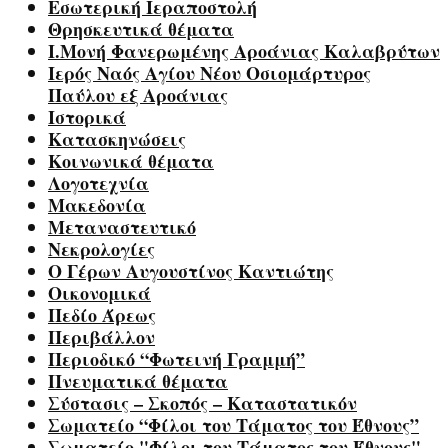
Εσωτερική Ιεραποστολή
Θρησκευτικά θέματα
Ι.Μονή Φανερωμένης Αροάνιας Καλαβρύτων
Ιερός Ναός Αγίου Νέου Οσιομάρτυρος
Παύλου εξ Αροάνιας
Ιστορικά
Κατασκηνώσεις
Κοινωνικά θέματα
Λογοτεχνία
Μακεδονία
Μεταναστευτικό
Νεκρολογίες
Ο Γέρων Αυγουστίνος Καντιώτης
Οικονομικά
Πεδίο Άρεως
Περιβάλλον
Περιοδικό “Φωτεινή Γραμμή”
Πνευματικά θέματα
Σύστασις – Σκοπός – Καταστατικόν
Σωματείο “Φίλοι του Τάματος του Έθνους”
Σωματείο "Φίλοι του Τάματος του Έθνους"