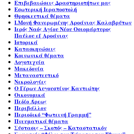
Επιβεβαιώσεις Δραστηριοτήτων μας
Εσωτερική Ιεραποστολή
Θρησκευτικά θέματα
Ι.Μονή Φανερωμένης Αροάνιας Καλαβρύτων
Ιερός Ναός Αγίου Νέου Οσιομάρτυρος
Παύλου εξ Αροάνιας
Ιστορικά
Κατασκηνώσεις
Κοινωνικά θέματα
Λογοτεχνία
Μακεδονία
Μεταναστευτικό
Νεκρολογίες
Ο Γέρων Αυγουστίνος Καντιώτης
Οικονομικά
Πεδίο Άρεως
Περιβάλλον
Περιοδικό “Φωτεινή Γραμμή”
Πνευματικά θέματα
Σύστασις – Σκοπός – Καταστατικόν